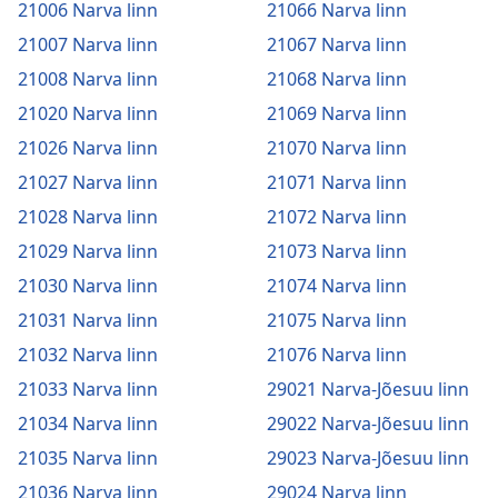
21006 Narva linn
21066 Narva linn
21007 Narva linn
21067 Narva linn
21008 Narva linn
21068 Narva linn
21020 Narva linn
21069 Narva linn
21026 Narva linn
21070 Narva linn
21027 Narva linn
21071 Narva linn
21028 Narva linn
21072 Narva linn
21029 Narva linn
21073 Narva linn
21030 Narva linn
21074 Narva linn
21031 Narva linn
21075 Narva linn
21032 Narva linn
21076 Narva linn
21033 Narva linn
29021 Narva-Jõesuu linn
21034 Narva linn
29022 Narva-Jõesuu linn
21035 Narva linn
29023 Narva-Jõesuu linn
21036 Narva linn
29024 Narva linn