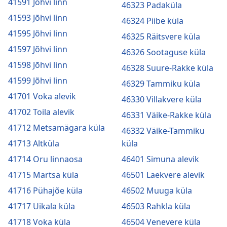
41591 Jõhvi linn
46323 Padaküla
41593 Jõhvi linn
46324 Piibe küla
41595 Jõhvi linn
46325 Räitsvere küla
41597 Jõhvi linn
46326 Sootaguse küla
41598 Jõhvi linn
46328 Suure-Rakke küla
41599 Jõhvi linn
46329 Tammiku küla
41701 Voka alevik
46330 Villakvere küla
41702 Toila alevik
46331 Väike-Rakke küla
41712 Metsamägara küla
46332 Väike-Tammiku
41713 Altküla
küla
41714 Oru linnaosa
46401 Simuna alevik
41715 Martsa küla
46501 Laekvere alevik
41716 Pühajõe küla
46502 Muuga küla
41717 Uikala küla
46503 Rahkla küla
41718 Voka küla
46504 Venevere küla