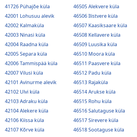
41726 Pühajõe küla
46505 Alekvere küla
42001 Lohusuu alevik
46506 Ilistvere küla
42002 Kalmaküla
46507 Kaasiksaare küla
42003 Ninasi küla
46508 Kellavere küla
42004 Raadna küla
46509 Luusika küla
42005 Separa küla
46510 Moora küla
42006 Tammispää küla
46511 Paasvere küla
42007 Vilusi küla
46512 Padu küla
42101 Avinurme alevik
46513 Rajaküla
42102 Ulvi küla
46514 Arukse küla
42103 Adraku küla
46515 Rohu küla
42104 Alekere küla
46516 Salutaguse küla
42106 Kiissa küla
46517 Sirevere küla
42107 Kõrve küla
46518 Sootaguse küla