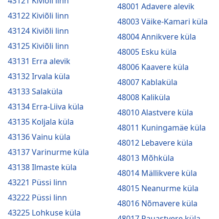
43121 Kiviõli linn
48001 Adavere alevik
43122 Kiviõli linn
48003 Väike-Kamari küla
43124 Kiviõli linn
48004 Annikvere küla
43125 Kiviõli linn
48005 Esku küla
43131 Erra alevik
48006 Kaavere küla
43132 Irvala küla
48007 Kablaküla
43133 Salaküla
48008 Kaliküla
43134 Erra-Liiva küla
48010 Alastvere küla
43135 Koljala küla
48011 Kuningamäe küla
43136 Vainu küla
48012 Lebavere küla
43137 Varinurme küla
48013 Mõhküla
43138 Ilmaste küla
48014 Mällikvere küla
43221 Püssi linn
48015 Neanurme küla
43222 Püssi linn
48016 Nõmavere küla
43225 Lohkuse küla
48017 Pauastvere küla