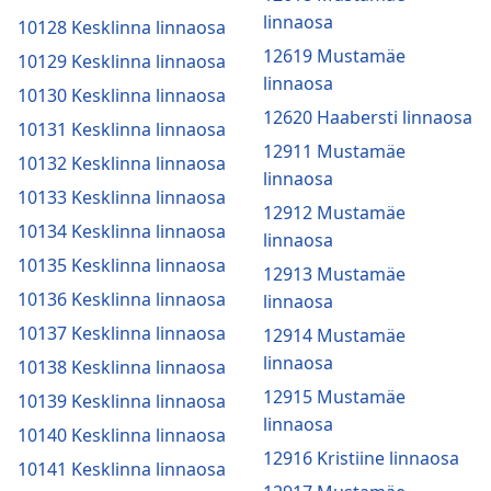
linnaosa
10128 Kesklinna linnaosa
12619 Mustamäe
10129 Kesklinna linnaosa
linnaosa
10130 Kesklinna linnaosa
12620 Haabersti linnaosa
10131 Kesklinna linnaosa
12911 Mustamäe
10132 Kesklinna linnaosa
linnaosa
10133 Kesklinna linnaosa
12912 Mustamäe
10134 Kesklinna linnaosa
linnaosa
10135 Kesklinna linnaosa
12913 Mustamäe
10136 Kesklinna linnaosa
linnaosa
10137 Kesklinna linnaosa
12914 Mustamäe
linnaosa
10138 Kesklinna linnaosa
12915 Mustamäe
10139 Kesklinna linnaosa
linnaosa
10140 Kesklinna linnaosa
12916 Kristiine linnaosa
10141 Kesklinna linnaosa