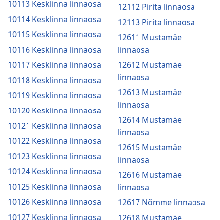
10113 Kesklinna linnaosa
12112 Pirita linnaosa
10114 Kesklinna linnaosa
12113 Pirita linnaosa
10115 Kesklinna linnaosa
12611 Mustamäe
10116 Kesklinna linnaosa
linnaosa
10117 Kesklinna linnaosa
12612 Mustamäe
linnaosa
10118 Kesklinna linnaosa
12613 Mustamäe
10119 Kesklinna linnaosa
linnaosa
10120 Kesklinna linnaosa
12614 Mustamäe
10121 Kesklinna linnaosa
linnaosa
10122 Kesklinna linnaosa
12615 Mustamäe
10123 Kesklinna linnaosa
linnaosa
10124 Kesklinna linnaosa
12616 Mustamäe
10125 Kesklinna linnaosa
linnaosa
10126 Kesklinna linnaosa
12617 Nõmme linnaosa
10127 Kesklinna linnaosa
12618 Mustamäe