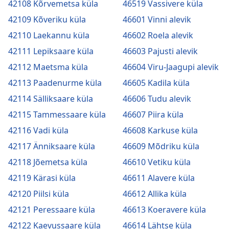
42108 Kõrvemetsa küla
46519 Vassivere küla
42109 Kõveriku küla
46601 Vinni alevik
42110 Laekannu küla
46602 Roela alevik
42111 Lepiksaare küla
46603 Pajusti alevik
42112 Maetsma küla
46604 Viru-Jaagupi alevik
42113 Paadenurme küla
46605 Kadila küla
42114 Sälliksaare küla
46606 Tudu alevik
42115 Tammessaare küla
46607 Piira küla
42116 Vadi küla
46608 Karkuse küla
42117 Änniksaare küla
46609 Mõdriku küla
42118 Jõemetsa küla
46610 Vetiku küla
42119 Kärasi küla
46611 Alavere küla
42120 Piilsi küla
46612 Allika küla
42121 Peressaare küla
46613 Koeravere küla
42122 Kaevussaare küla
46614 Lähtse küla