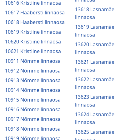
10616 Kristiine linnaosa
13618 Lasnamäe
10617 Haabersti linnaosa
linnaosa
10618 Haabersti linnaosa
13619 Lasnamäe
10619 Kristiine linnaosa
linnaosa
10620 Kristiine linnaosa
13620 Lasnamäe
10621 Kristiine linnaosa
linnaosa
10911 Nõmme linnaosa
13621 Lasnamäe
linnaosa
10912 Nõmme linnaosa
13622 Lasnamäe
10913 Nõmme linnaosa
linnaosa
10914 Nõmme linnaosa
13623 Lasnamäe
10915 Nõmme linnaosa
linnaosa
10916 Nõmme linnaosa
13624 Lasnamäe
10917 Nõmme linnaosa
linnaosa
10918 Nõmme linnaosa
13625 Lasnamäe
10919 Nõmme linnaosa
linnaosa