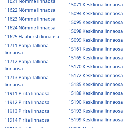
11621 Nõmme linnaosa
15071 Kesklinna linnaosa
11622 Nõmme linnaosa
15094 Kesklinna linnaosa
11623 Nõmme linnaosa
15095 Kesklinna linnaosa
11624 Nõmme linnaosa
15098 Kesklinna linnaosa
11625 Haabersti linnaosa
15099 Kesklinna linnaosa
11711 Põhja-Tallinna
15161 Kesklinna linnaosa
linnaosa
15165 Kesklinna linnaosa
11712 Põhja-Tallinna
15170 Kesklinna linnaosa
linnaosa
15172 Kesklinna linnaosa
11713 Põhja-Tallinna
15185 Kesklinna linnaosa
linnaosa
15188 Kesklinna linnaosa
11911 Pirita linnaosa
15190 Kesklinna linnaosa
11912 Pirita linnaosa
15193 Kesklinna linnaosa
11913 Pirita linnaosa
15199 Kesklinna linnaosa
11914 Pirita linnaosa