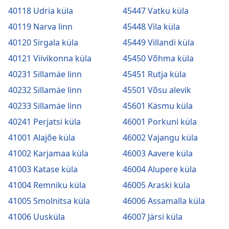
40118 Udria küla
45447 Vatku küla
40119 Narva linn
45448 Vila küla
40120 Sirgala küla
45449 Villandi küla
40121 Viivikonna küla
45450 Võhma küla
40231 Sillamäe linn
45451 Rutja küla
40232 Sillamäe linn
45501 Võsu alevik
40233 Sillamäe linn
45601 Käsmu küla
40241 Perjatsi küla
46001 Porkuni küla
41001 Alajõe küla
46002 Vajangu küla
41002 Karjamaa küla
46003 Aavere küla
41003 Katase küla
46004 Alupere küla
41004 Remniku küla
46005 Araski küla
41005 Smolnitsa küla
46006 Assamalla küla
41006 Uusküla
46007 Järsi küla