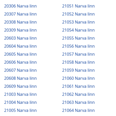
20306 Narva linn
21051 Narva linn
20307 Narva linn
21052 Narva linn
20308 Narva linn
21053 Narva linn
20309 Narva linn
21054 Narva linn
20603 Narva linn
21055 Narva linn
20604 Narva linn
21056 Narva linn
20605 Narva linn
21057 Narva linn
20606 Narva linn
21058 Narva linn
20607 Narva linn
21059 Narva linn
20608 Narva linn
21060 Narva linn
20609 Narva linn
21061 Narva linn
21003 Narva linn
21062 Narva linn
21004 Narva linn
21063 Narva linn
21005 Narva linn
21064 Narva linn