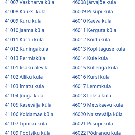
41007 Vasknarva küla
46008 Järvajõe küla
41008 Kauksi küla
46009 Piisupi küla
41009 Kuru küla
46010 Kaeva küla
41010 Jaama küla
46011 Kerguta küla
41011 Karoli küla
46012 Koiduküla
41012 Kuningaküla
46013 Koplitaguse küla
41013 Permisküla
46014 Kuie küla
41101 Iisaku alevik
46015 Kullenga küla
41102 Alliku küla
46016 Kursi küla
41103 Imatu küla
46017 Lemmküla
41104 Jõuga küla
46018 Loksa küla
41105 Kasevälja küla
46019 Metskaevu küla
41106 Koldamäe küla
46020 Naistevälja küla
41107 Lipniku küla
46021 Piisupi küla
41109 Pootsiku küla
46022 Põdrangu küla