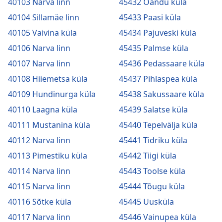
40103 Narva linn
45432 Oandu küla
40104 Sillamäe linn
45433 Paasi küla
40105 Vaivina küla
45434 Pajuveski küla
40106 Narva linn
45435 Palmse küla
40107 Narva linn
45436 Pedassaare küla
40108 Hiiemetsa küla
45437 Pihlaspea küla
40109 Hundinurga küla
45438 Sakussaare küla
40110 Laagna küla
45439 Salatse küla
40111 Mustanina küla
45440 Tepelvälja küla
40112 Narva linn
45441 Tidriku küla
40113 Pimestiku küla
45442 Tiigi küla
40114 Narva linn
45443 Toolse küla
40115 Narva linn
45444 Tõugu küla
40116 Sõtke küla
45445 Uusküla
40117 Narva linn
45446 Vainupea küla