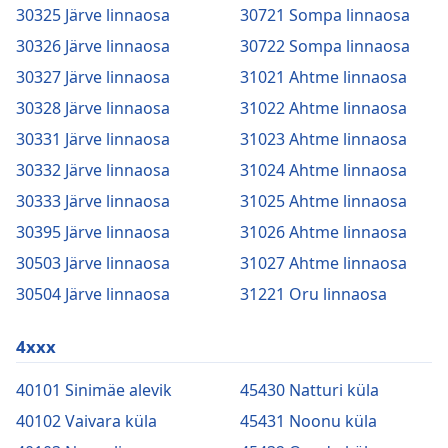
30325 Järve linnaosa
30721 Sompa linnaosa
30326 Järve linnaosa
30722 Sompa linnaosa
30327 Järve linnaosa
31021 Ahtme linnaosa
30328 Järve linnaosa
31022 Ahtme linnaosa
30331 Järve linnaosa
31023 Ahtme linnaosa
30332 Järve linnaosa
31024 Ahtme linnaosa
30333 Järve linnaosa
31025 Ahtme linnaosa
30395 Järve linnaosa
31026 Ahtme linnaosa
30503 Järve linnaosa
31027 Ahtme linnaosa
30504 Järve linnaosa
31221 Oru linnaosa
4xxx
40101 Sinimäe alevik
45430 Natturi küla
40102 Vaivara küla
45431 Noonu küla