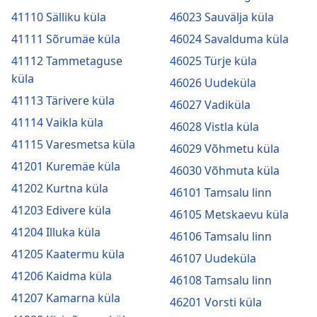
41110 Sälliku küla
46023 Sauvälja küla
41111 Sõrumäe küla
46024 Savalduma küla
41112 Tammetaguse
46025 Türje küla
küla
46026 Uudeküla
41113 Tärivere küla
46027 Vadiküla
41114 Vaikla küla
46028 Vistla küla
41115 Varesmetsa küla
46029 Võhmetu küla
41201 Kuremäe küla
46030 Võhmuta küla
41202 Kurtna küla
46101 Tamsalu linn
41203 Edivere küla
46105 Metskaevu küla
41204 Illuka küla
46106 Tamsalu linn
41205 Kaatermu küla
46107 Uudeküla
41206 Kaidma küla
46108 Tamsalu linn
41207 Kamarna küla
46201 Vorsti küla