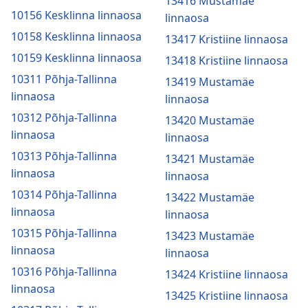
13416 Mustamäe
10156 Kesklinna linnaosa
linnaosa
10158 Kesklinna linnaosa
13417 Kristiine linnaosa
10159 Kesklinna linnaosa
13418 Kristiine linnaosa
10311 Põhja-Tallinna
13419 Mustamäe
linnaosa
linnaosa
10312 Põhja-Tallinna
13420 Mustamäe
linnaosa
linnaosa
10313 Põhja-Tallinna
13421 Mustamäe
linnaosa
linnaosa
10314 Põhja-Tallinna
13422 Mustamäe
linnaosa
linnaosa
10315 Põhja-Tallinna
13423 Mustamäe
linnaosa
linnaosa
10316 Põhja-Tallinna
13424 Kristiine linnaosa
linnaosa
13425 Kristiine linnaosa