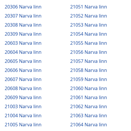
20306 Narva linn
21051 Narva linn
20307 Narva linn
21052 Narva linn
20308 Narva linn
21053 Narva linn
20309 Narva linn
21054 Narva linn
20603 Narva linn
21055 Narva linn
20604 Narva linn
21056 Narva linn
20605 Narva linn
21057 Narva linn
20606 Narva linn
21058 Narva linn
20607 Narva linn
21059 Narva linn
20608 Narva linn
21060 Narva linn
20609 Narva linn
21061 Narva linn
21003 Narva linn
21062 Narva linn
21004 Narva linn
21063 Narva linn
21005 Narva linn
21064 Narva linn