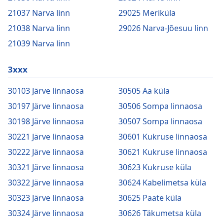
21037 Narva linn
29025 Meriküla
21038 Narva linn
29026 Narva-Jõesuu linn
21039 Narva linn
3xxx
30103 Järve linnaosa
30505 Aa küla
30197 Järve linnaosa
30506 Sompa linnaosa
30198 Järve linnaosa
30507 Sompa linnaosa
30221 Järve linnaosa
30601 Kukruse linnaosa
30222 Järve linnaosa
30621 Kukruse linnaosa
30321 Järve linnaosa
30623 Kukruse küla
30322 Järve linnaosa
30624 Kabelimetsa küla
30323 Järve linnaosa
30625 Paate küla
30324 Järve linnaosa
30626 Täkumetsa küla