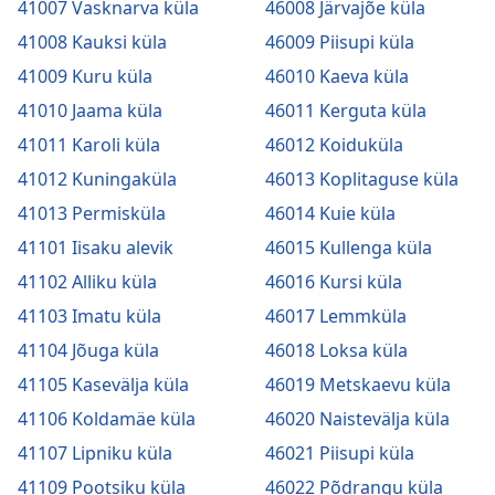
41007 Vasknarva küla
46008 Järvajõe küla
41008 Kauksi küla
46009 Piisupi küla
41009 Kuru küla
46010 Kaeva küla
41010 Jaama küla
46011 Kerguta küla
41011 Karoli küla
46012 Koiduküla
41012 Kuningaküla
46013 Koplitaguse küla
41013 Permisküla
46014 Kuie küla
41101 Iisaku alevik
46015 Kullenga küla
41102 Alliku küla
46016 Kursi küla
41103 Imatu küla
46017 Lemmküla
41104 Jõuga küla
46018 Loksa küla
41105 Kasevälja küla
46019 Metskaevu küla
41106 Koldamäe küla
46020 Naistevälja küla
41107 Lipniku küla
46021 Piisupi küla
41109 Pootsiku küla
46022 Põdrangu küla