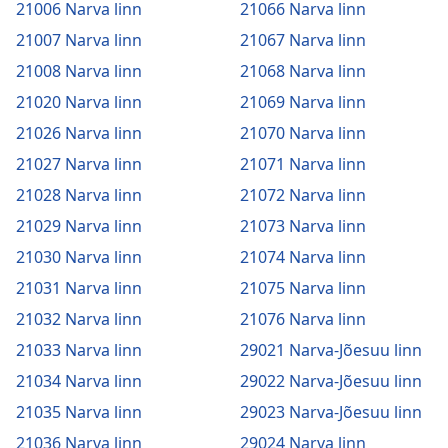
21006 Narva linn
21066 Narva linn
21007 Narva linn
21067 Narva linn
21008 Narva linn
21068 Narva linn
21020 Narva linn
21069 Narva linn
21026 Narva linn
21070 Narva linn
21027 Narva linn
21071 Narva linn
21028 Narva linn
21072 Narva linn
21029 Narva linn
21073 Narva linn
21030 Narva linn
21074 Narva linn
21031 Narva linn
21075 Narva linn
21032 Narva linn
21076 Narva linn
21033 Narva linn
29021 Narva-Jõesuu linn
21034 Narva linn
29022 Narva-Jõesuu linn
21035 Narva linn
29023 Narva-Jõesuu linn
21036 Narva linn
29024 Narva linn