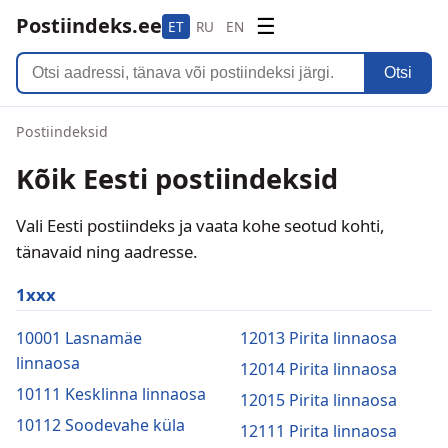
Postiindeks.ee
☰
ET
RU
EN
Otsi
Postiindeksid
Kõik Eesti postiindeksid
Vali Eesti postiindeks ja vaata kohe seotud kohti,
tänavaid ning aadresse.
1xxx
10001 Lasnamäe
12013 Pirita linnaosa
linnaosa
12014 Pirita linnaosa
10111 Kesklinna linnaosa
12015 Pirita linnaosa
10112 Soodevahe küla
12111 Pirita linnaosa