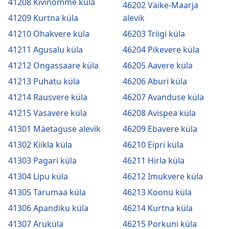
41208 Kivinõmme küla
46202 Väike-Maarja
41209 Kurtna küla
alevik
41210 Ohakvere küla
46203 Triigi küla
41211 Agusalu küla
46204 Pikevere küla
41212 Ongassaare küla
46205 Aavere küla
41213 Puhatu küla
46206 Aburi küla
41214 Rausvere küla
46207 Avanduse küla
41215 Vasavere küla
46208 Avispea küla
41301 Mäetaguse alevik
46209 Ebavere küla
41302 Kiikla küla
46210 Eipri küla
41303 Pagari küla
46211 Hirla küla
41304 Lipu küla
46212 Imukvere küla
41305 Tarumaa küla
46213 Koonu küla
41306 Apandiku küla
46214 Kurtna küla
41307 Aruküla
46215 Porkuni küla