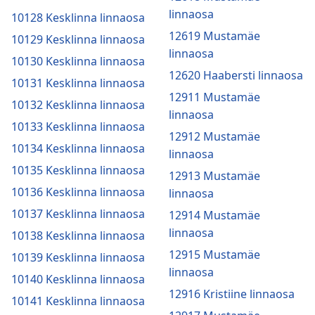
linnaosa
10128 Kesklinna linnaosa
12619 Mustamäe
10129 Kesklinna linnaosa
linnaosa
10130 Kesklinna linnaosa
12620 Haabersti linnaosa
10131 Kesklinna linnaosa
12911 Mustamäe
10132 Kesklinna linnaosa
linnaosa
10133 Kesklinna linnaosa
12912 Mustamäe
10134 Kesklinna linnaosa
linnaosa
10135 Kesklinna linnaosa
12913 Mustamäe
10136 Kesklinna linnaosa
linnaosa
10137 Kesklinna linnaosa
12914 Mustamäe
linnaosa
10138 Kesklinna linnaosa
12915 Mustamäe
10139 Kesklinna linnaosa
linnaosa
10140 Kesklinna linnaosa
12916 Kristiine linnaosa
10141 Kesklinna linnaosa