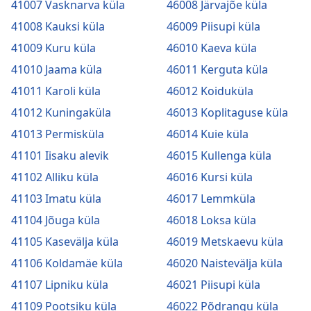
41007 Vasknarva küla
46008 Järvajõe küla
41008 Kauksi küla
46009 Piisupi küla
41009 Kuru küla
46010 Kaeva küla
41010 Jaama küla
46011 Kerguta küla
41011 Karoli küla
46012 Koiduküla
41012 Kuningaküla
46013 Koplitaguse küla
41013 Permisküla
46014 Kuie küla
41101 Iisaku alevik
46015 Kullenga küla
41102 Alliku küla
46016 Kursi küla
41103 Imatu küla
46017 Lemmküla
41104 Jõuga küla
46018 Loksa küla
41105 Kasevälja küla
46019 Metskaevu küla
41106 Koldamäe küla
46020 Naistevälja küla
41107 Lipniku küla
46021 Piisupi küla
41109 Pootsiku küla
46022 Põdrangu küla