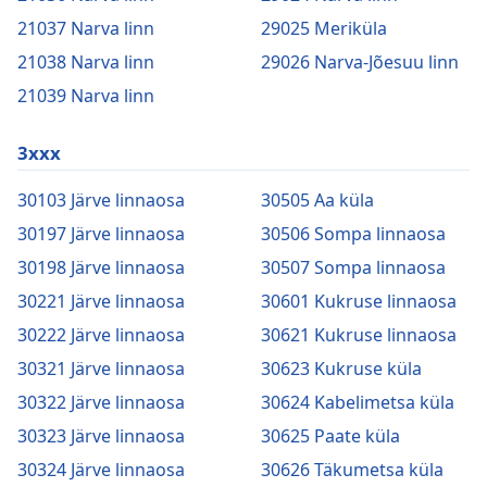
21037 Narva linn
29025 Meriküla
21038 Narva linn
29026 Narva-Jõesuu linn
21039 Narva linn
3xxx
30103 Järve linnaosa
30505 Aa küla
30197 Järve linnaosa
30506 Sompa linnaosa
30198 Järve linnaosa
30507 Sompa linnaosa
30221 Järve linnaosa
30601 Kukruse linnaosa
30222 Järve linnaosa
30621 Kukruse linnaosa
30321 Järve linnaosa
30623 Kukruse küla
30322 Järve linnaosa
30624 Kabelimetsa küla
30323 Järve linnaosa
30625 Paate küla
30324 Järve linnaosa
30626 Täkumetsa küla