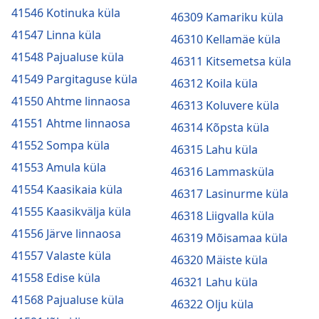
41546 Kotinuka küla
46309 Kamariku küla
41547 Linna küla
46310 Kellamäe küla
41548 Pajualuse küla
46311 Kitsemetsa küla
41549 Pargitaguse küla
46312 Koila küla
41550 Ahtme linnaosa
46313 Koluvere küla
41551 Ahtme linnaosa
46314 Kõpsta küla
41552 Sompa küla
46315 Lahu küla
41553 Amula küla
46316 Lammasküla
41554 Kaasikaia küla
46317 Lasinurme küla
41555 Kaasikvälja küla
46318 Liigvalla küla
41556 Järve linnaosa
46319 Mõisamaa küla
41557 Valaste küla
46320 Mäiste küla
41558 Edise küla
46321 Lahu küla
41568 Pajualuse küla
46322 Olju küla