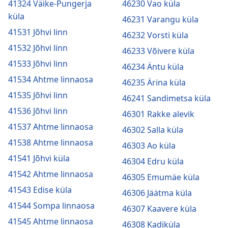
41324 Väike-Pungerja
46230 Vao küla
küla
46231 Varangu küla
41531 Jõhvi linn
46232 Vorsti küla
41532 Jõhvi linn
46233 Võivere küla
41533 Jõhvi linn
46234 Äntu küla
41534 Ahtme linnaosa
46235 Ärina küla
41535 Jõhvi linn
46241 Sandimetsa küla
41536 Jõhvi linn
46301 Rakke alevik
41537 Ahtme linnaosa
46302 Salla küla
41538 Ahtme linnaosa
46303 Ao küla
41541 Jõhvi küla
46304 Edru küla
41542 Ahtme linnaosa
46305 Emumäe küla
41543 Edise küla
46306 Jäätma küla
41544 Sompa linnaosa
46307 Kaavere küla
41545 Ahtme linnaosa
46308 Kadiküla