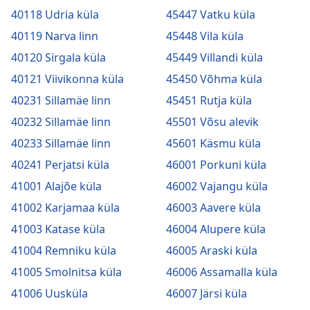
40118 Udria küla
45447 Vatku küla
40119 Narva linn
45448 Vila küla
40120 Sirgala küla
45449 Villandi küla
40121 Viivikonna küla
45450 Võhma küla
40231 Sillamäe linn
45451 Rutja küla
40232 Sillamäe linn
45501 Võsu alevik
40233 Sillamäe linn
45601 Käsmu küla
40241 Perjatsi küla
46001 Porkuni küla
41001 Alajõe küla
46002 Vajangu küla
41002 Karjamaa küla
46003 Aavere küla
41003 Katase küla
46004 Alupere küla
41004 Remniku küla
46005 Araski küla
41005 Smolnitsa küla
46006 Assamalla küla
41006 Uusküla
46007 Järsi küla