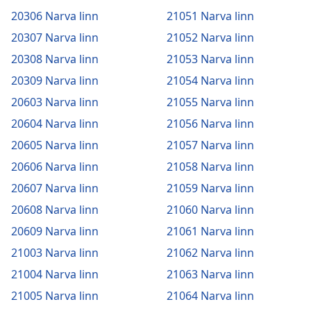
20306 Narva linn
21051 Narva linn
20307 Narva linn
21052 Narva linn
20308 Narva linn
21053 Narva linn
20309 Narva linn
21054 Narva linn
20603 Narva linn
21055 Narva linn
20604 Narva linn
21056 Narva linn
20605 Narva linn
21057 Narva linn
20606 Narva linn
21058 Narva linn
20607 Narva linn
21059 Narva linn
20608 Narva linn
21060 Narva linn
20609 Narva linn
21061 Narva linn
21003 Narva linn
21062 Narva linn
21004 Narva linn
21063 Narva linn
21005 Narva linn
21064 Narva linn