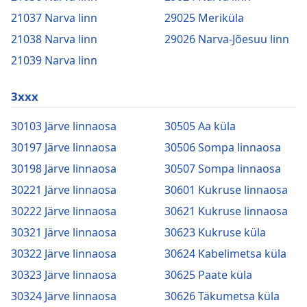
21037 Narva linn
29025 Meriküla
21038 Narva linn
29026 Narva-Jõesuu linn
21039 Narva linn
3xxx
30103 Järve linnaosa
30505 Aa küla
30197 Järve linnaosa
30506 Sompa linnaosa
30198 Järve linnaosa
30507 Sompa linnaosa
30221 Järve linnaosa
30601 Kukruse linnaosa
30222 Järve linnaosa
30621 Kukruse linnaosa
30321 Järve linnaosa
30623 Kukruse küla
30322 Järve linnaosa
30624 Kabelimetsa küla
30323 Järve linnaosa
30625 Paate küla
30324 Järve linnaosa
30626 Täkumetsa küla