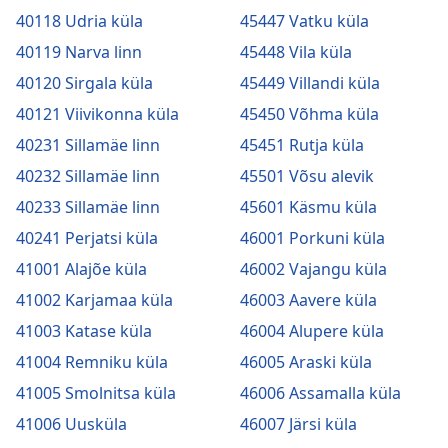
40118 Udria küla
45447 Vatku küla
40119 Narva linn
45448 Vila küla
40120 Sirgala küla
45449 Villandi küla
40121 Viivikonna küla
45450 Võhma küla
40231 Sillamäe linn
45451 Rutja küla
40232 Sillamäe linn
45501 Võsu alevik
40233 Sillamäe linn
45601 Käsmu küla
40241 Perjatsi küla
46001 Porkuni küla
41001 Alajõe küla
46002 Vajangu küla
41002 Karjamaa küla
46003 Aavere küla
41003 Katase küla
46004 Alupere küla
41004 Remniku küla
46005 Araski küla
41005 Smolnitsa küla
46006 Assamalla küla
41006 Uusküla
46007 Järsi küla