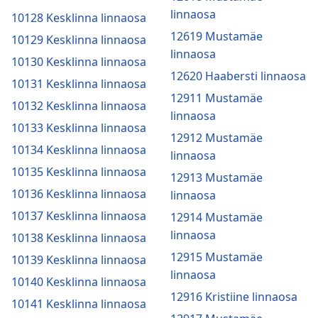
linnaosa
10128 Kesklinna linnaosa
12619 Mustamäe
10129 Kesklinna linnaosa
linnaosa
10130 Kesklinna linnaosa
12620 Haabersti linnaosa
10131 Kesklinna linnaosa
12911 Mustamäe
10132 Kesklinna linnaosa
linnaosa
10133 Kesklinna linnaosa
12912 Mustamäe
10134 Kesklinna linnaosa
linnaosa
10135 Kesklinna linnaosa
12913 Mustamäe
10136 Kesklinna linnaosa
linnaosa
10137 Kesklinna linnaosa
12914 Mustamäe
linnaosa
10138 Kesklinna linnaosa
12915 Mustamäe
10139 Kesklinna linnaosa
linnaosa
10140 Kesklinna linnaosa
12916 Kristiine linnaosa
10141 Kesklinna linnaosa