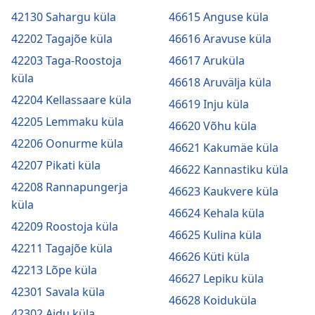
42130 Sahargu küla
46615 Anguse küla
42202 Tagajõe küla
46616 Aravuse küla
42203 Taga-Roostoja
46617 Aruküla
küla
46618 Aruvälja küla
42204 Kellassaare küla
46619 Inju küla
42205 Lemmaku küla
46620 Võhu küla
42206 Oonurme küla
46621 Kakumäe küla
42207 Pikati küla
46622 Kannastiku küla
42208 Rannapungerja
46623 Kaukvere küla
küla
46624 Kehala küla
42209 Roostoja küla
46625 Kulina küla
42211 Tagajõe küla
46626 Küti küla
42213 Lõpe küla
46627 Lepiku küla
42301 Savala küla
46628 Koiduküla
42302 Aidu küla