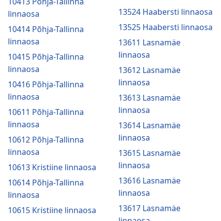
10413 Põhja-Tallinna
13524 Haabersti linnaosa
linnaosa
13525 Haabersti linnaosa
10414 Põhja-Tallinna
linnaosa
13611 Lasnamäe
linnaosa
10415 Põhja-Tallinna
linnaosa
13612 Lasnamäe
linnaosa
10416 Põhja-Tallinna
linnaosa
13613 Lasnamäe
linnaosa
10611 Põhja-Tallinna
linnaosa
13614 Lasnamäe
linnaosa
10612 Põhja-Tallinna
linnaosa
13615 Lasnamäe
linnaosa
10613 Kristiine linnaosa
13616 Lasnamäe
10614 Põhja-Tallinna
linnaosa
linnaosa
13617 Lasnamäe
10615 Kristiine linnaosa
linnaosa