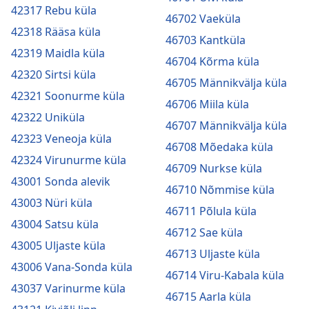
42317 Rebu küla
46702 Vaeküla
42318 Rääsa küla
46703 Kantküla
42319 Maidla küla
46704 Kõrma küla
42320 Sirtsi küla
46705 Männikvälja küla
42321 Soonurme küla
46706 Miila küla
42322 Uniküla
46707 Männikvälja küla
42323 Veneoja küla
46708 Mõedaka küla
42324 Virunurme küla
46709 Nurkse küla
43001 Sonda alevik
46710 Nõmmise küla
43003 Nüri küla
46711 Põlula küla
43004 Satsu küla
46712 Sae küla
43005 Uljaste küla
46713 Uljaste küla
43006 Vana-Sonda küla
46714 Viru-Kabala küla
43037 Varinurme küla
46715 Aarla küla