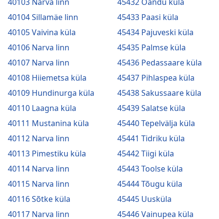
40103 Narva linn
45432 Oandu küla
40104 Sillamäe linn
45433 Paasi küla
40105 Vaivina küla
45434 Pajuveski küla
40106 Narva linn
45435 Palmse küla
40107 Narva linn
45436 Pedassaare küla
40108 Hiiemetsa küla
45437 Pihlaspea küla
40109 Hundinurga küla
45438 Sakussaare küla
40110 Laagna küla
45439 Salatse küla
40111 Mustanina küla
45440 Tepelvälja küla
40112 Narva linn
45441 Tidriku küla
40113 Pimestiku küla
45442 Tiigi küla
40114 Narva linn
45443 Toolse küla
40115 Narva linn
45444 Tõugu küla
40116 Sõtke küla
45445 Uusküla
40117 Narva linn
45446 Vainupea küla