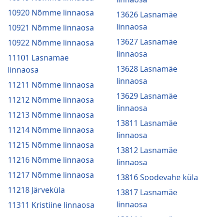
10920 Nõmme linnaosa
13626 Lasnamäe
linnaosa
10921 Nõmme linnaosa
13627 Lasnamäe
10922 Nõmme linnaosa
linnaosa
11101 Lasnamäe
13628 Lasnamäe
linnaosa
linnaosa
11211 Nõmme linnaosa
13629 Lasnamäe
11212 Nõmme linnaosa
linnaosa
11213 Nõmme linnaosa
13811 Lasnamäe
11214 Nõmme linnaosa
linnaosa
11215 Nõmme linnaosa
13812 Lasnamäe
11216 Nõmme linnaosa
linnaosa
11217 Nõmme linnaosa
13816 Soodevahe küla
11218 Järveküla
13817 Lasnamäe
linnaosa
11311 Kristiine linnaosa