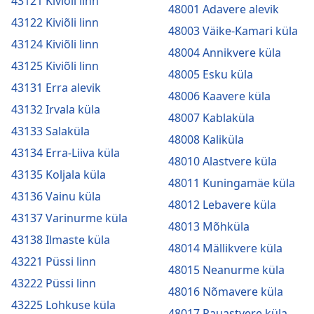
43121 Kiviõli linn
48001 Adavere alevik
43122 Kiviõli linn
48003 Väike-Kamari küla
43124 Kiviõli linn
48004 Annikvere küla
43125 Kiviõli linn
48005 Esku küla
43131 Erra alevik
48006 Kaavere küla
43132 Irvala küla
48007 Kablaküla
43133 Salaküla
48008 Kaliküla
43134 Erra-Liiva küla
48010 Alastvere küla
43135 Koljala küla
48011 Kuningamäe küla
43136 Vainu küla
48012 Lebavere küla
43137 Varinurme küla
48013 Mõhküla
43138 Ilmaste küla
48014 Mällikvere küla
43221 Püssi linn
48015 Neanurme küla
43222 Püssi linn
48016 Nõmavere küla
43225 Lohkuse küla
48017 Pauastvere küla