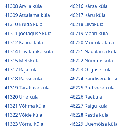
41308 Arvila küla
46216 Kärsa küla
41309 Atsalama küla
46217 Käru küla
41310 Ereda küla
46218 Liivaküla
41311 Jõetaguse küla
46219 Määri küla
41312 Kalina küla
46220 Müüriku küla
41314 Liivakünka küla
46221 Nadalama küla
41315 Metsküla
46222 Nõmme küla
41317 Rajaküla
46223 Orguse küla
41318 Ratva küla
46224 Pandivere küla
41319 Tarakuse küla
46225 Pudivere küla
41320 Uhe küla
46226 Raeküla
41321 Võhma küla
46227 Raigu küla
41322 Võide küla
46228 Rastla küla
41323 Võrnu küla
46229 Uuemõisa küla