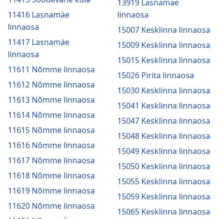
13919 Lasnamäe
11416 Lasnamäe
linnaosa
linnaosa
15007 Kesklinna linnaosa
11417 Lasnamäe
15009 Kesklinna linnaosa
linnaosa
15015 Kesklinna linnaosa
11611 Nõmme linnaosa
15026 Pirita linnaosa
11612 Nõmme linnaosa
15030 Kesklinna linnaosa
11613 Nõmme linnaosa
15041 Kesklinna linnaosa
11614 Nõmme linnaosa
15047 Kesklinna linnaosa
11615 Nõmme linnaosa
15048 Kesklinna linnaosa
11616 Nõmme linnaosa
15049 Kesklinna linnaosa
11617 Nõmme linnaosa
15050 Kesklinna linnaosa
11618 Nõmme linnaosa
15055 Kesklinna linnaosa
11619 Nõmme linnaosa
15059 Kesklinna linnaosa
11620 Nõmme linnaosa
15065 Kesklinna linnaosa