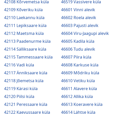
42108 Kõrvemetsa küla
46519 Vassivere küla
42109 Kõveriku küla
46601 Vinni alevik
42110 Laekannu küla
46602 Roela alevik
42111 Lepiksaare küla
46603 Pajusti alevik
42112 Maetsma küla
46604 Viru-Jaagupi alevik
42113 Paadenurme küla
46605 Kadila küla
42114 Sälliksaare küla
46606 Tudu alevik
42115 Tammessaare küla
46607 Piira küla
42116 Vadi küla
46608 Karkuse küla
42117 Änniksaare küla
46609 Mõdriku küla
42118 Jõemetsa küla
46610 Vetiku küla
42119 Kärasi küla
46611 Alavere küla
42120 Piilsi küla
46612 Allika küla
42121 Peressaare küla
46613 Koeravere küla
42122 Kaevussaare küla
46614 Lähtse küla