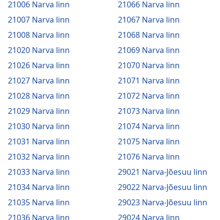
21006 Narva linn
21066 Narva linn
21007 Narva linn
21067 Narva linn
21008 Narva linn
21068 Narva linn
21020 Narva linn
21069 Narva linn
21026 Narva linn
21070 Narva linn
21027 Narva linn
21071 Narva linn
21028 Narva linn
21072 Narva linn
21029 Narva linn
21073 Narva linn
21030 Narva linn
21074 Narva linn
21031 Narva linn
21075 Narva linn
21032 Narva linn
21076 Narva linn
21033 Narva linn
29021 Narva-Jõesuu linn
21034 Narva linn
29022 Narva-Jõesuu linn
21035 Narva linn
29023 Narva-Jõesuu linn
21036 Narva linn
29024 Narva linn