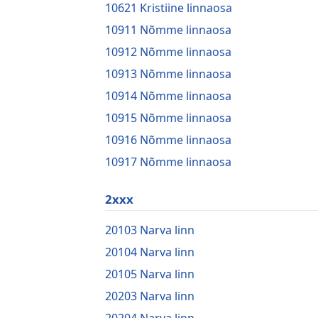
10621 Kristiine linnaosa
10911 Nõmme linnaosa
10912 Nõmme linnaosa
10913 Nõmme linnaosa
10914 Nõmme linnaosa
10915 Nõmme linnaosa
10916 Nõmme linnaosa
10917 Nõmme linnaosa
2xxx
20103 Narva linn
20104 Narva linn
20105 Narva linn
20203 Narva linn
20204 Narva linn