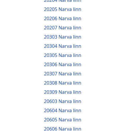
20205 Narva linn
20206 Narva linn
20207 Narva linn
20303 Narva linn
20304 Narva linn
20305 Narva linn
20306 Narva linn
20307 Narva linn
20308 Narva linn
20309 Narva linn
20603 Narva linn
20604 Narva linn
20605 Narva linn
20606 Narva linn