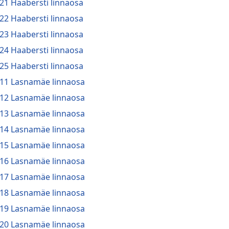
21 Haabersti linnaosa
22 Haabersti linnaosa
23 Haabersti linnaosa
24 Haabersti linnaosa
25 Haabersti linnaosa
11 Lasnamäe linnaosa
12 Lasnamäe linnaosa
13 Lasnamäe linnaosa
14 Lasnamäe linnaosa
15 Lasnamäe linnaosa
16 Lasnamäe linnaosa
17 Lasnamäe linnaosa
18 Lasnamäe linnaosa
19 Lasnamäe linnaosa
20 Lasnamäe linnaosa