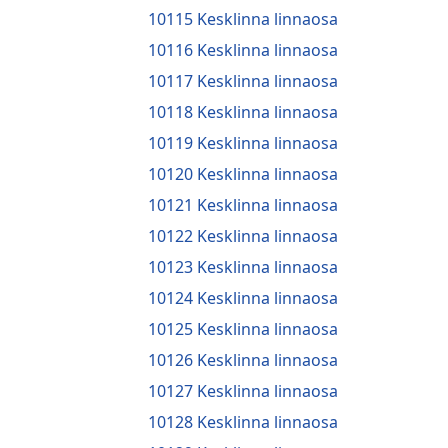
10115 Kesklinna linnaosa
10116 Kesklinna linnaosa
10117 Kesklinna linnaosa
10118 Kesklinna linnaosa
10119 Kesklinna linnaosa
10120 Kesklinna linnaosa
10121 Kesklinna linnaosa
10122 Kesklinna linnaosa
10123 Kesklinna linnaosa
10124 Kesklinna linnaosa
10125 Kesklinna linnaosa
10126 Kesklinna linnaosa
10127 Kesklinna linnaosa
10128 Kesklinna linnaosa