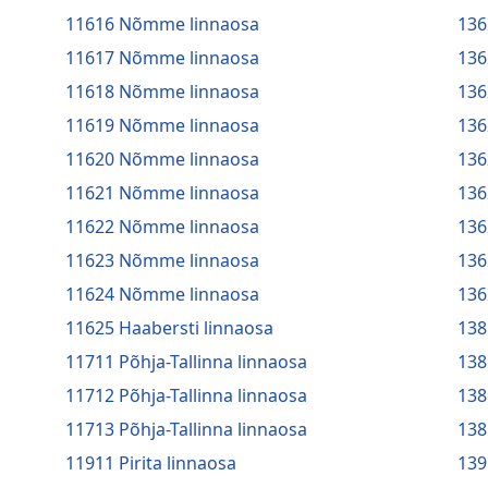
11616 Nõmme linnaosa
136
11617 Nõmme linnaosa
136
11618 Nõmme linnaosa
136
11619 Nõmme linnaosa
136
11620 Nõmme linnaosa
136
11621 Nõmme linnaosa
136
11622 Nõmme linnaosa
136
11623 Nõmme linnaosa
136
11624 Nõmme linnaosa
136
11625 Haabersti linnaosa
138
11711 Põhja-Tallinna linnaosa
138
11712 Põhja-Tallinna linnaosa
138
11713 Põhja-Tallinna linnaosa
138
11911 Pirita linnaosa
139