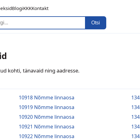
deksid
Blogi
KKK
Kontakt
Otsi
id
tud kohti, tänavaid ning aadresse.
10918 Nõmme linnaosa
134
10919 Nõmme linnaosa
134
10920 Nõmme linnaosa
134
10921 Nõmme linnaosa
134
10922 Nõmme linnaosa
134