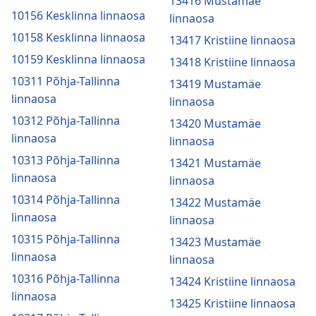
13416 Mustamäe
10156 Kesklinna linnaosa
linnaosa
10158 Kesklinna linnaosa
13417 Kristiine linnaosa
10159 Kesklinna linnaosa
13418 Kristiine linnaosa
10311 Põhja-Tallinna
13419 Mustamäe
linnaosa
linnaosa
10312 Põhja-Tallinna
13420 Mustamäe
linnaosa
linnaosa
10313 Põhja-Tallinna
13421 Mustamäe
linnaosa
linnaosa
10314 Põhja-Tallinna
13422 Mustamäe
linnaosa
linnaosa
10315 Põhja-Tallinna
13423 Mustamäe
linnaosa
linnaosa
10316 Põhja-Tallinna
13424 Kristiine linnaosa
linnaosa
13425 Kristiine linnaosa