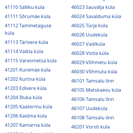
41110 Sälliku küla
46023 Sauvälja küla
41111 Sõrumäe küla
46024 Savalduma küla
41112 Tammetaguse
46025 Türje küla
küla
46026 Uudeküla
41113 Tärivere küla
46027 Vadiküla
41114 Vaikla küla
46028 Vistla küla
41115 Varesmetsa küla
46029 Võhmetu küla
41201 Kuremäe küla
46030 Võhmuta küla
41202 Kurtna küla
46101 Tamsalu linn
41203 Edivere küla
46105 Metskaevu küla
41204 Illuka küla
46106 Tamsalu linn
41205 Kaatermu küla
46107 Uudeküla
41206 Kaidma küla
46108 Tamsalu linn
41207 Kamarna küla
46201 Vorsti küla