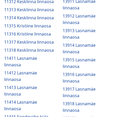
13911 Lasnamäe
11312 Kesklinna linnaosa
linnaosa
11313 Kesklinna linnaosa
13912 Lasnamäe
11314 Kesklinna linnaosa
linnaosa
11315 Kristiine linnaosa
13913 Lasnamäe
11316 Kristiine linnaosa
linnaosa
11317 Kesklinna linnaosa
13914 Lasnamäe
11318 Kesklinna linnaosa
linnaosa
11411 Lasnamäe
13915 Lasnamäe
linnaosa
linnaosa
11412 Lasnamäe
13916 Lasnamäe
linnaosa
linnaosa
11413 Lasnamäe
13917 Lasnamäe
linnaosa
linnaosa
11414 Lasnamäe
13918 Lasnamäe
linnaosa
linnaosa
11415 Soodevahe küla