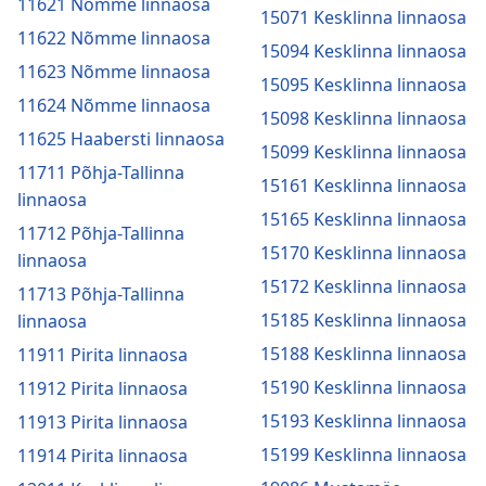
11621 Nõmme linnaosa
15071 Kesklinna linnaosa
11622 Nõmme linnaosa
15094 Kesklinna linnaosa
11623 Nõmme linnaosa
15095 Kesklinna linnaosa
11624 Nõmme linnaosa
15098 Kesklinna linnaosa
11625 Haabersti linnaosa
15099 Kesklinna linnaosa
11711 Põhja-Tallinna
15161 Kesklinna linnaosa
linnaosa
15165 Kesklinna linnaosa
11712 Põhja-Tallinna
15170 Kesklinna linnaosa
linnaosa
15172 Kesklinna linnaosa
11713 Põhja-Tallinna
15185 Kesklinna linnaosa
linnaosa
15188 Kesklinna linnaosa
11911 Pirita linnaosa
15190 Kesklinna linnaosa
11912 Pirita linnaosa
15193 Kesklinna linnaosa
11913 Pirita linnaosa
15199 Kesklinna linnaosa
11914 Pirita linnaosa