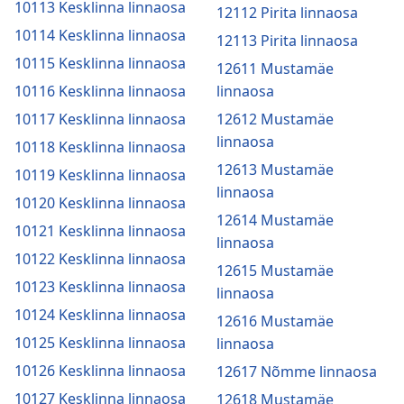
10113 Kesklinna linnaosa
12112 Pirita linnaosa
10114 Kesklinna linnaosa
12113 Pirita linnaosa
10115 Kesklinna linnaosa
12611 Mustamäe
10116 Kesklinna linnaosa
linnaosa
10117 Kesklinna linnaosa
12612 Mustamäe
linnaosa
10118 Kesklinna linnaosa
12613 Mustamäe
10119 Kesklinna linnaosa
linnaosa
10120 Kesklinna linnaosa
12614 Mustamäe
10121 Kesklinna linnaosa
linnaosa
10122 Kesklinna linnaosa
12615 Mustamäe
10123 Kesklinna linnaosa
linnaosa
10124 Kesklinna linnaosa
12616 Mustamäe
10125 Kesklinna linnaosa
linnaosa
10126 Kesklinna linnaosa
12617 Nõmme linnaosa
10127 Kesklinna linnaosa
12618 Mustamäe