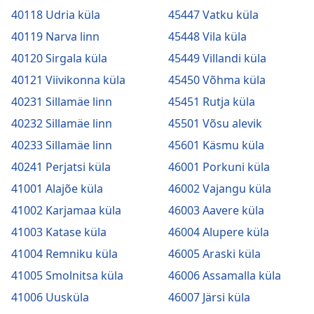
40118 Udria küla
45447 Vatku küla
40119 Narva linn
45448 Vila küla
40120 Sirgala küla
45449 Villandi küla
40121 Viivikonna küla
45450 Võhma küla
40231 Sillamäe linn
45451 Rutja küla
40232 Sillamäe linn
45501 Võsu alevik
40233 Sillamäe linn
45601 Käsmu küla
40241 Perjatsi küla
46001 Porkuni küla
41001 Alajõe küla
46002 Vajangu küla
41002 Karjamaa küla
46003 Aavere küla
41003 Katase küla
46004 Alupere küla
41004 Remniku küla
46005 Araski küla
41005 Smolnitsa küla
46006 Assamalla küla
41006 Uusküla
46007 Järsi küla