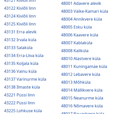
43121 Kiviõli linn
48001 Adavere alevik
43122 Kiviõli linn
48003 Väike-Kamari küla
43124 Kiviõli linn
48004 Annikvere küla
43125 Kiviõli linn
48005 Esku küla
43131 Erra alevik
48006 Kaavere küla
43132 Irvala küla
48007 Kablaküla
43133 Salaküla
48008 Kaliküla
43134 Erra-Liiva küla
48010 Alastvere küla
43135 Koljala küla
48011 Kuningamäe küla
43136 Vainu küla
48012 Lebavere küla
43137 Varinurme küla
48013 Mõhküla
43138 Ilmaste küla
48014 Mällikvere küla
43221 Püssi linn
48015 Neanurme küla
43222 Püssi linn
48016 Nõmavere küla
43225 Lohkuse küla
48017 Pauastvere küla