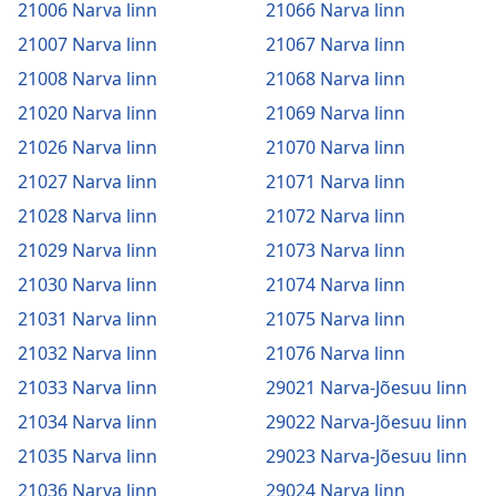
21006 Narva linn
21066 Narva linn
21007 Narva linn
21067 Narva linn
21008 Narva linn
21068 Narva linn
21020 Narva linn
21069 Narva linn
21026 Narva linn
21070 Narva linn
21027 Narva linn
21071 Narva linn
21028 Narva linn
21072 Narva linn
21029 Narva linn
21073 Narva linn
21030 Narva linn
21074 Narva linn
21031 Narva linn
21075 Narva linn
21032 Narva linn
21076 Narva linn
21033 Narva linn
29021 Narva-Jõesuu linn
21034 Narva linn
29022 Narva-Jõesuu linn
21035 Narva linn
29023 Narva-Jõesuu linn
21036 Narva linn
29024 Narva linn