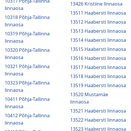
10317 Põhja-Tallinna
13426 Kristiine linnaosa
linnaosa
13511 Haabersti linnaosa
10318 Põhja-Tallinna
13512 Haabersti linnaosa
linnaosa
13513 Haabersti linnaosa
10319 Põhja-Tallinna
13514 Haabersti linnaosa
linnaosa
13515 Haabersti linnaosa
10320 Põhja-Tallinna
linnaosa
13516 Haabersti linnaosa
10321 Põhja-Tallinna
13517 Haabersti linnaosa
linnaosa
13518 Haabersti linnaosa
10323 Põhja-Tallinna
13519 Haabersti linnaosa
linnaosa
13520 Mustamäe
10411 Põhja-Tallinna
linnaosa
linnaosa
13521 Haabersti linnaosa
10412 Põhja-Tallinna
13522 Haabersti linnaosa
linnaosa
13523 Haabersti linnaosa