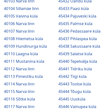
40103 Narva linn
45432 Oandu küla
40104 Sillamäe linn
45433 Paasi küla
40105 Vaivina küla
45434 Pajuveski küla
40106 Narva linn
45435 Palmse küla
40107 Narva linn
45436 Pedassaare küla
40108 Hiiemetsa küla
45437 Pihlaspea küla
40109 Hundinurga küla
45438 Sakussaare küla
40110 Laagna küla
45439 Salatse küla
40111 Mustanina küla
45440 Tepelvälja küla
40112 Narva linn
45441 Tidriku küla
40113 Pimestiku küla
45442 Tiigi küla
40114 Narva linn
45443 Toolse küla
40115 Narva linn
45444 Tõugu küla
40116 Sõtke küla
45445 Uusküla
40117 Narva linn
45446 Vainupea küla