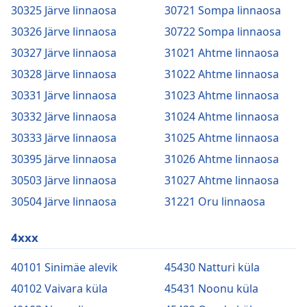
30325 Järve linnaosa
30721 Sompa linnaosa
30326 Järve linnaosa
30722 Sompa linnaosa
30327 Järve linnaosa
31021 Ahtme linnaosa
30328 Järve linnaosa
31022 Ahtme linnaosa
30331 Järve linnaosa
31023 Ahtme linnaosa
30332 Järve linnaosa
31024 Ahtme linnaosa
30333 Järve linnaosa
31025 Ahtme linnaosa
30395 Järve linnaosa
31026 Ahtme linnaosa
30503 Järve linnaosa
31027 Ahtme linnaosa
30504 Järve linnaosa
31221 Oru linnaosa
4xxx
40101 Sinimäe alevik
45430 Natturi küla
40102 Vaivara küla
45431 Noonu küla