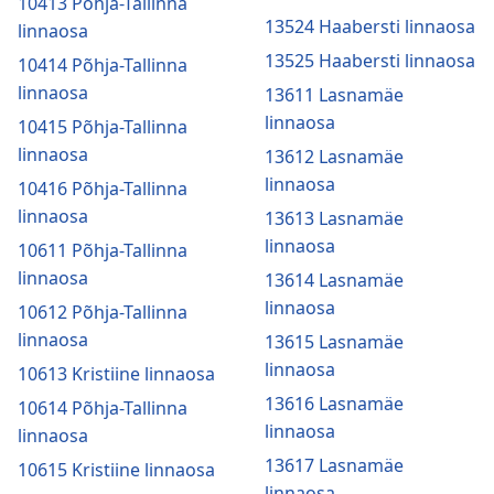
10413 Põhja-Tallinna
13524 Haabersti linnaosa
linnaosa
13525 Haabersti linnaosa
10414 Põhja-Tallinna
linnaosa
13611 Lasnamäe
linnaosa
10415 Põhja-Tallinna
linnaosa
13612 Lasnamäe
linnaosa
10416 Põhja-Tallinna
linnaosa
13613 Lasnamäe
linnaosa
10611 Põhja-Tallinna
linnaosa
13614 Lasnamäe
linnaosa
10612 Põhja-Tallinna
linnaosa
13615 Lasnamäe
linnaosa
10613 Kristiine linnaosa
13616 Lasnamäe
10614 Põhja-Tallinna
linnaosa
linnaosa
13617 Lasnamäe
10615 Kristiine linnaosa
linnaosa