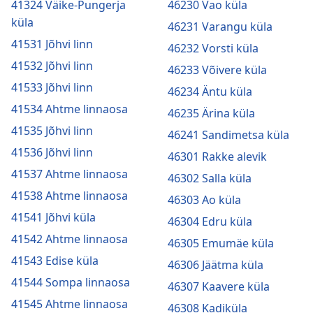
41324 Väike-Pungerja
46230 Vao küla
küla
46231 Varangu küla
41531 Jõhvi linn
46232 Vorsti küla
41532 Jõhvi linn
46233 Võivere küla
41533 Jõhvi linn
46234 Äntu küla
41534 Ahtme linnaosa
46235 Ärina küla
41535 Jõhvi linn
46241 Sandimetsa küla
41536 Jõhvi linn
46301 Rakke alevik
41537 Ahtme linnaosa
46302 Salla küla
41538 Ahtme linnaosa
46303 Ao küla
41541 Jõhvi küla
46304 Edru küla
41542 Ahtme linnaosa
46305 Emumäe küla
41543 Edise küla
46306 Jäätma küla
41544 Sompa linnaosa
46307 Kaavere küla
41545 Ahtme linnaosa
46308 Kadiküla