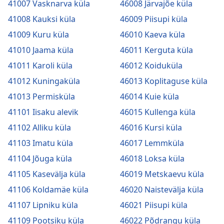
41007 Vasknarva küla
46008 Järvajõe küla
41008 Kauksi küla
46009 Piisupi küla
41009 Kuru küla
46010 Kaeva küla
41010 Jaama küla
46011 Kerguta küla
41011 Karoli küla
46012 Koiduküla
41012 Kuningaküla
46013 Koplitaguse küla
41013 Permisküla
46014 Kuie küla
41101 Iisaku alevik
46015 Kullenga küla
41102 Alliku küla
46016 Kursi küla
41103 Imatu küla
46017 Lemmküla
41104 Jõuga küla
46018 Loksa küla
41105 Kasevälja küla
46019 Metskaevu küla
41106 Koldamäe küla
46020 Naistevälja küla
41107 Lipniku küla
46021 Piisupi küla
41109 Pootsiku küla
46022 Põdrangu küla