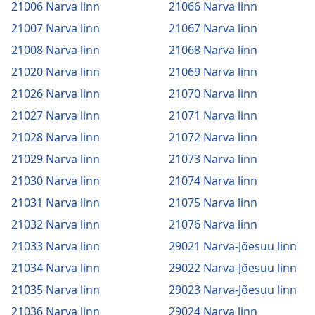
21006 Narva linn
21066 Narva linn
21007 Narva linn
21067 Narva linn
21008 Narva linn
21068 Narva linn
21020 Narva linn
21069 Narva linn
21026 Narva linn
21070 Narva linn
21027 Narva linn
21071 Narva linn
21028 Narva linn
21072 Narva linn
21029 Narva linn
21073 Narva linn
21030 Narva linn
21074 Narva linn
21031 Narva linn
21075 Narva linn
21032 Narva linn
21076 Narva linn
21033 Narva linn
29021 Narva-Jõesuu linn
21034 Narva linn
29022 Narva-Jõesuu linn
21035 Narva linn
29023 Narva-Jõesuu linn
21036 Narva linn
29024 Narva linn