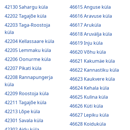
42130 Sahargu küla
46615 Anguse küla
42202 Tagajõe küla
46616 Aravuse küla
42203 Taga-Roostoja
46617 Aruküla
küla
46618 Aruvälja küla
42204 Kellassaare küla
46619 Inju küla
42205 Lemmaku küla
46620 Võhu küla
42206 Oonurme küla
46621 Kakumäe küla
42207 Pikati küla
46622 Kannastiku küla
42208 Rannapungerja
46623 Kaukvere küla
küla
46624 Kehala küla
42209 Roostoja küla
46625 Kulina küla
42211 Tagajõe küla
46626 Küti küla
42213 Lõpe küla
46627 Lepiku küla
42301 Savala küla
46628 Koiduküla
42302 Aidu küla