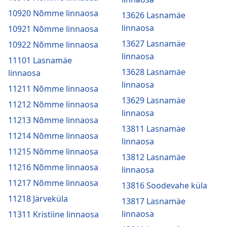
10920 Nõmme linnaosa
13626 Lasnamäe
linnaosa
10921 Nõmme linnaosa
13627 Lasnamäe
10922 Nõmme linnaosa
linnaosa
11101 Lasnamäe
13628 Lasnamäe
linnaosa
linnaosa
11211 Nõmme linnaosa
13629 Lasnamäe
11212 Nõmme linnaosa
linnaosa
11213 Nõmme linnaosa
13811 Lasnamäe
11214 Nõmme linnaosa
linnaosa
11215 Nõmme linnaosa
13812 Lasnamäe
11216 Nõmme linnaosa
linnaosa
11217 Nõmme linnaosa
13816 Soodevahe küla
11218 Järveküla
13817 Lasnamäe
linnaosa
11311 Kristiine linnaosa