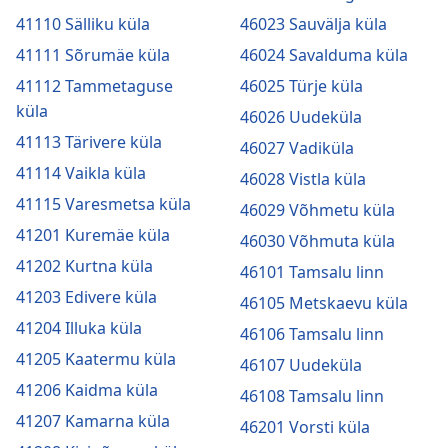
41110 Sälliku küla
46023 Sauvälja küla
41111 Sõrumäe küla
46024 Savalduma küla
41112 Tammetaguse
46025 Türje küla
küla
46026 Uudeküla
41113 Tärivere küla
46027 Vadiküla
41114 Vaikla küla
46028 Vistla küla
41115 Varesmetsa küla
46029 Võhmetu küla
41201 Kuremäe küla
46030 Võhmuta küla
41202 Kurtna küla
46101 Tamsalu linn
41203 Edivere küla
46105 Metskaevu küla
41204 Illuka küla
46106 Tamsalu linn
41205 Kaatermu küla
46107 Uudeküla
41206 Kaidma küla
46108 Tamsalu linn
41207 Kamarna küla
46201 Vorsti küla