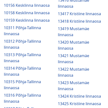
13416 Mustamäe
10156 Kesklinna linnaosa
linnaosa
10158 Kesklinna linnaosa
13417 Kristiine linnaosa
10159 Kesklinna linnaosa
13418 Kristiine linnaosa
10311 Põhja-Tallinna
13419 Mustamäe
linnaosa
linnaosa
10312 Põhja-Tallinna
13420 Mustamäe
linnaosa
linnaosa
10313 Põhja-Tallinna
13421 Mustamäe
linnaosa
linnaosa
10314 Põhja-Tallinna
13422 Mustamäe
linnaosa
linnaosa
10315 Põhja-Tallinna
13423 Mustamäe
linnaosa
linnaosa
10316 Põhja-Tallinna
13424 Kristiine linnaosa
linnaosa
13425 Kristiine linnaosa