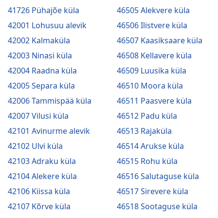
41726 Pühajõe küla
46505 Alekvere küla
42001 Lohusuu alevik
46506 Ilistvere küla
42002 Kalmaküla
46507 Kaasiksaare küla
42003 Ninasi küla
46508 Kellavere küla
42004 Raadna küla
46509 Luusika küla
42005 Separa küla
46510 Moora küla
42006 Tammispää küla
46511 Paasvere küla
42007 Vilusi küla
46512 Padu küla
42101 Avinurme alevik
46513 Rajaküla
42102 Ulvi küla
46514 Arukse küla
42103 Adraku küla
46515 Rohu küla
42104 Alekere küla
46516 Salutaguse küla
42106 Kiissa küla
46517 Sirevere küla
42107 Kõrve küla
46518 Sootaguse küla