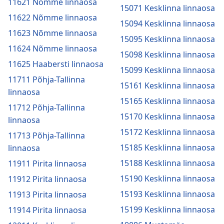
11621 Nõmme linnaosa
15071 Kesklinna linnaosa
11622 Nõmme linnaosa
15094 Kesklinna linnaosa
11623 Nõmme linnaosa
15095 Kesklinna linnaosa
11624 Nõmme linnaosa
15098 Kesklinna linnaosa
11625 Haabersti linnaosa
15099 Kesklinna linnaosa
11711 Põhja-Tallinna
15161 Kesklinna linnaosa
linnaosa
15165 Kesklinna linnaosa
11712 Põhja-Tallinna
15170 Kesklinna linnaosa
linnaosa
15172 Kesklinna linnaosa
11713 Põhja-Tallinna
15185 Kesklinna linnaosa
linnaosa
15188 Kesklinna linnaosa
11911 Pirita linnaosa
15190 Kesklinna linnaosa
11912 Pirita linnaosa
15193 Kesklinna linnaosa
11913 Pirita linnaosa
15199 Kesklinna linnaosa
11914 Pirita linnaosa