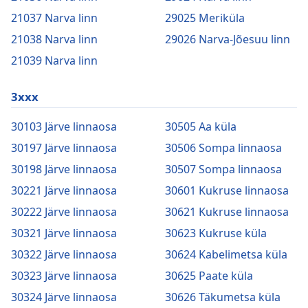
21037 Narva linn
29025 Meriküla
21038 Narva linn
29026 Narva-Jõesuu linn
21039 Narva linn
3xxx
30103 Järve linnaosa
30505 Aa küla
30197 Järve linnaosa
30506 Sompa linnaosa
30198 Järve linnaosa
30507 Sompa linnaosa
30221 Järve linnaosa
30601 Kukruse linnaosa
30222 Järve linnaosa
30621 Kukruse linnaosa
30321 Järve linnaosa
30623 Kukruse küla
30322 Järve linnaosa
30624 Kabelimetsa küla
30323 Järve linnaosa
30625 Paate küla
30324 Järve linnaosa
30626 Täkumetsa küla