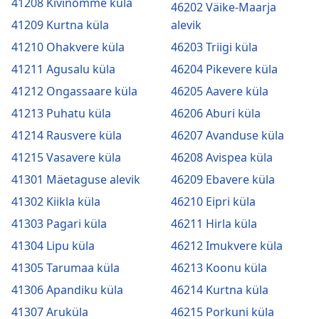
41208 Kivinõmme küla
46202 Väike-Maarja
41209 Kurtna küla
alevik
41210 Ohakvere küla
46203 Triigi küla
41211 Agusalu küla
46204 Pikevere küla
41212 Ongassaare küla
46205 Aavere küla
41213 Puhatu küla
46206 Aburi küla
41214 Rausvere küla
46207 Avanduse küla
41215 Vasavere küla
46208 Avispea küla
41301 Mäetaguse alevik
46209 Ebavere küla
41302 Kiikla küla
46210 Eipri küla
41303 Pagari küla
46211 Hirla küla
41304 Lipu küla
46212 Imukvere küla
41305 Tarumaa küla
46213 Koonu küla
41306 Apandiku küla
46214 Kurtna küla
41307 Aruküla
46215 Porkuni küla