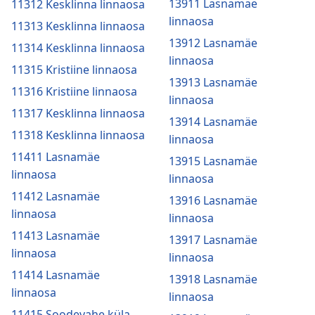
13911 Lasnamäe
11312 Kesklinna linnaosa
linnaosa
11313 Kesklinna linnaosa
13912 Lasnamäe
11314 Kesklinna linnaosa
linnaosa
11315 Kristiine linnaosa
13913 Lasnamäe
11316 Kristiine linnaosa
linnaosa
11317 Kesklinna linnaosa
13914 Lasnamäe
11318 Kesklinna linnaosa
linnaosa
11411 Lasnamäe
13915 Lasnamäe
linnaosa
linnaosa
11412 Lasnamäe
13916 Lasnamäe
linnaosa
linnaosa
11413 Lasnamäe
13917 Lasnamäe
linnaosa
linnaosa
11414 Lasnamäe
13918 Lasnamäe
linnaosa
linnaosa
11415 Soodevahe küla