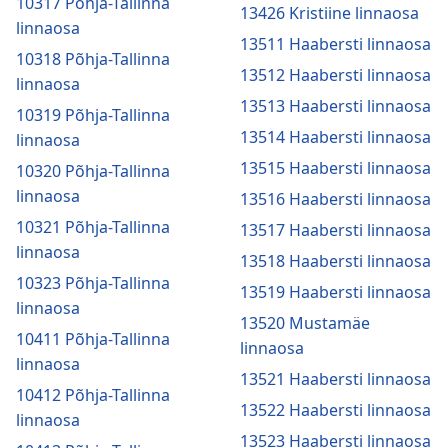
10317 Põhja-Tallinna
13426 Kristiine linnaosa
linnaosa
13511 Haabersti linnaosa
10318 Põhja-Tallinna
13512 Haabersti linnaosa
linnaosa
13513 Haabersti linnaosa
10319 Põhja-Tallinna
13514 Haabersti linnaosa
linnaosa
13515 Haabersti linnaosa
10320 Põhja-Tallinna
linnaosa
13516 Haabersti linnaosa
10321 Põhja-Tallinna
13517 Haabersti linnaosa
linnaosa
13518 Haabersti linnaosa
10323 Põhja-Tallinna
13519 Haabersti linnaosa
linnaosa
13520 Mustamäe
10411 Põhja-Tallinna
linnaosa
linnaosa
13521 Haabersti linnaosa
10412 Põhja-Tallinna
13522 Haabersti linnaosa
linnaosa
13523 Haabersti linnaosa