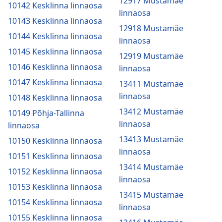
12917 Mustamäe
10142 Kesklinna linnaosa
linnaosa
10143 Kesklinna linnaosa
12918 Mustamäe
10144 Kesklinna linnaosa
linnaosa
10145 Kesklinna linnaosa
12919 Mustamäe
10146 Kesklinna linnaosa
linnaosa
10147 Kesklinna linnaosa
13411 Mustamäe
linnaosa
10148 Kesklinna linnaosa
13412 Mustamäe
10149 Põhja-Tallinna
linnaosa
linnaosa
13413 Mustamäe
10150 Kesklinna linnaosa
linnaosa
10151 Kesklinna linnaosa
13414 Mustamäe
10152 Kesklinna linnaosa
linnaosa
10153 Kesklinna linnaosa
13415 Mustamäe
10154 Kesklinna linnaosa
linnaosa
10155 Kesklinna linnaosa