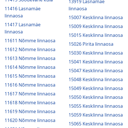
13919 Lasnamäe
11416 Lasnamäe
linnaosa
linnaosa
15007 Kesklinna linnaosa
11417 Lasnamäe
15009 Kesklinna linnaosa
linnaosa
15015 Kesklinna linnaosa
11611 Nõmme linnaosa
15026 Pirita linnaosa
11612 Nõmme linnaosa
15030 Kesklinna linnaosa
11613 Nõmme linnaosa
15041 Kesklinna linnaosa
11614 Nõmme linnaosa
15047 Kesklinna linnaosa
11615 Nõmme linnaosa
15048 Kesklinna linnaosa
11616 Nõmme linnaosa
15049 Kesklinna linnaosa
11617 Nõmme linnaosa
15050 Kesklinna linnaosa
11618 Nõmme linnaosa
15055 Kesklinna linnaosa
11619 Nõmme linnaosa
15059 Kesklinna linnaosa
11620 Nõmme linnaosa
15065 Kesklinna linnaosa