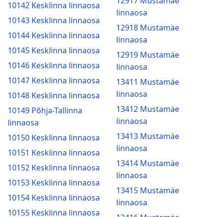
12917 Mustamäe
10142 Kesklinna linnaosa
linnaosa
10143 Kesklinna linnaosa
12918 Mustamäe
10144 Kesklinna linnaosa
linnaosa
10145 Kesklinna linnaosa
12919 Mustamäe
10146 Kesklinna linnaosa
linnaosa
10147 Kesklinna linnaosa
13411 Mustamäe
linnaosa
10148 Kesklinna linnaosa
13412 Mustamäe
10149 Põhja-Tallinna
linnaosa
linnaosa
13413 Mustamäe
10150 Kesklinna linnaosa
linnaosa
10151 Kesklinna linnaosa
13414 Mustamäe
10152 Kesklinna linnaosa
linnaosa
10153 Kesklinna linnaosa
13415 Mustamäe
10154 Kesklinna linnaosa
linnaosa
10155 Kesklinna linnaosa