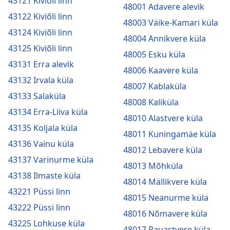
43121 Kiviõli linn
48001 Adavere alevik
43122 Kiviõli linn
48003 Väike-Kamari küla
43124 Kiviõli linn
48004 Annikvere küla
43125 Kiviõli linn
48005 Esku küla
43131 Erra alevik
48006 Kaavere küla
43132 Irvala küla
48007 Kablaküla
43133 Salaküla
48008 Kaliküla
43134 Erra-Liiva küla
48010 Alastvere küla
43135 Koljala küla
48011 Kuningamäe küla
43136 Vainu küla
48012 Lebavere küla
43137 Varinurme küla
48013 Mõhküla
43138 Ilmaste küla
48014 Mällikvere küla
43221 Püssi linn
48015 Neanurme küla
43222 Püssi linn
48016 Nõmavere küla
43225 Lohkuse küla
48017 Pauastvere küla