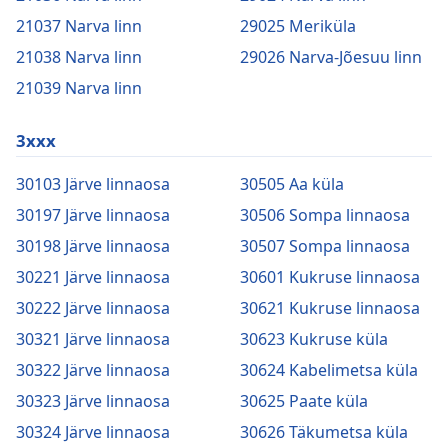
21037 Narva linn
29025 Meriküla
21038 Narva linn
29026 Narva-Jõesuu linn
21039 Narva linn
3xxx
30103 Järve linnaosa
30505 Aa küla
30197 Järve linnaosa
30506 Sompa linnaosa
30198 Järve linnaosa
30507 Sompa linnaosa
30221 Järve linnaosa
30601 Kukruse linnaosa
30222 Järve linnaosa
30621 Kukruse linnaosa
30321 Järve linnaosa
30623 Kukruse küla
30322 Järve linnaosa
30624 Kabelimetsa küla
30323 Järve linnaosa
30625 Paate küla
30324 Järve linnaosa
30626 Täkumetsa küla