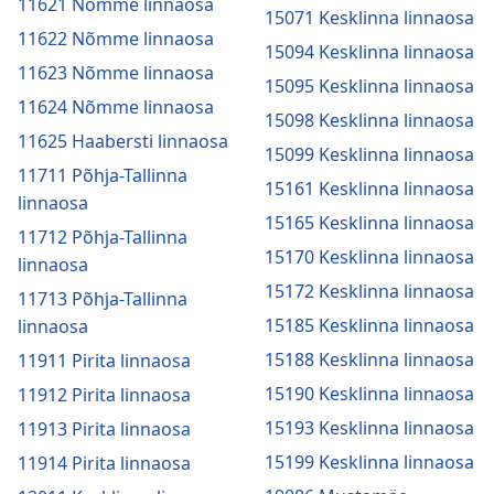
11621 Nõmme linnaosa
15071 Kesklinna linnaosa
11622 Nõmme linnaosa
15094 Kesklinna linnaosa
11623 Nõmme linnaosa
15095 Kesklinna linnaosa
11624 Nõmme linnaosa
15098 Kesklinna linnaosa
11625 Haabersti linnaosa
15099 Kesklinna linnaosa
11711 Põhja-Tallinna
15161 Kesklinna linnaosa
linnaosa
15165 Kesklinna linnaosa
11712 Põhja-Tallinna
15170 Kesklinna linnaosa
linnaosa
15172 Kesklinna linnaosa
11713 Põhja-Tallinna
15185 Kesklinna linnaosa
linnaosa
15188 Kesklinna linnaosa
11911 Pirita linnaosa
15190 Kesklinna linnaosa
11912 Pirita linnaosa
15193 Kesklinna linnaosa
11913 Pirita linnaosa
15199 Kesklinna linnaosa
11914 Pirita linnaosa