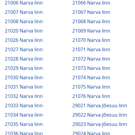
21006 Narva linn
21066 Narva linn
21007 Narva linn
21067 Narva linn
21008 Narva linn
21068 Narva linn
21020 Narva linn
21069 Narva linn
21026 Narva linn
21070 Narva linn
21027 Narva linn
21071 Narva linn
21028 Narva linn
21072 Narva linn
21029 Narva linn
21073 Narva linn
21030 Narva linn
21074 Narva linn
21031 Narva linn
21075 Narva linn
21032 Narva linn
21076 Narva linn
21033 Narva linn
29021 Narva-Jõesuu linn
21034 Narva linn
29022 Narva-Jõesuu linn
21035 Narva linn
29023 Narva-Jõesuu linn
21036 Narva linn
29024 Narva linn