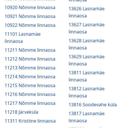
10920 Nõmme linnaosa
13626 Lasnamäe
linnaosa
10921 Nõmme linnaosa
13627 Lasnamäe
10922 Nõmme linnaosa
linnaosa
11101 Lasnamäe
13628 Lasnamäe
linnaosa
linnaosa
11211 Nõmme linnaosa
13629 Lasnamäe
11212 Nõmme linnaosa
linnaosa
11213 Nõmme linnaosa
13811 Lasnamäe
11214 Nõmme linnaosa
linnaosa
11215 Nõmme linnaosa
13812 Lasnamäe
11216 Nõmme linnaosa
linnaosa
11217 Nõmme linnaosa
13816 Soodevahe küla
11218 Järveküla
13817 Lasnamäe
linnaosa
11311 Kristiine linnaosa