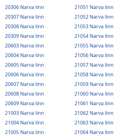
20306 Narva linn
21051 Narva linn
20307 Narva linn
21052 Narva linn
20308 Narva linn
21053 Narva linn
20309 Narva linn
21054 Narva linn
20603 Narva linn
21055 Narva linn
20604 Narva linn
21056 Narva linn
20605 Narva linn
21057 Narva linn
20606 Narva linn
21058 Narva linn
20607 Narva linn
21059 Narva linn
20608 Narva linn
21060 Narva linn
20609 Narva linn
21061 Narva linn
21003 Narva linn
21062 Narva linn
21004 Narva linn
21063 Narva linn
21005 Narva linn
21064 Narva linn