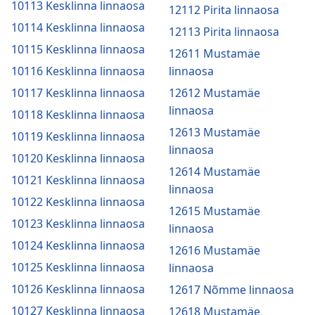
10113 Kesklinna linnaosa
12112 Pirita linnaosa
10114 Kesklinna linnaosa
12113 Pirita linnaosa
10115 Kesklinna linnaosa
12611 Mustamäe
10116 Kesklinna linnaosa
linnaosa
10117 Kesklinna linnaosa
12612 Mustamäe
linnaosa
10118 Kesklinna linnaosa
12613 Mustamäe
10119 Kesklinna linnaosa
linnaosa
10120 Kesklinna linnaosa
12614 Mustamäe
10121 Kesklinna linnaosa
linnaosa
10122 Kesklinna linnaosa
12615 Mustamäe
10123 Kesklinna linnaosa
linnaosa
10124 Kesklinna linnaosa
12616 Mustamäe
10125 Kesklinna linnaosa
linnaosa
10126 Kesklinna linnaosa
12617 Nõmme linnaosa
10127 Kesklinna linnaosa
12618 Mustamäe