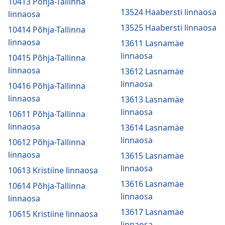
10413 Põhja-Tallinna
13524 Haabersti linnaosa
linnaosa
13525 Haabersti linnaosa
10414 Põhja-Tallinna
linnaosa
13611 Lasnamäe
linnaosa
10415 Põhja-Tallinna
linnaosa
13612 Lasnamäe
linnaosa
10416 Põhja-Tallinna
linnaosa
13613 Lasnamäe
linnaosa
10611 Põhja-Tallinna
linnaosa
13614 Lasnamäe
linnaosa
10612 Põhja-Tallinna
linnaosa
13615 Lasnamäe
linnaosa
10613 Kristiine linnaosa
13616 Lasnamäe
10614 Põhja-Tallinna
linnaosa
linnaosa
13617 Lasnamäe
10615 Kristiine linnaosa
linnaosa