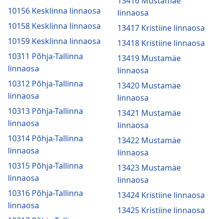
13416 Mustamäe
10156 Kesklinna linnaosa
linnaosa
10158 Kesklinna linnaosa
13417 Kristiine linnaosa
10159 Kesklinna linnaosa
13418 Kristiine linnaosa
10311 Põhja-Tallinna
13419 Mustamäe
linnaosa
linnaosa
10312 Põhja-Tallinna
13420 Mustamäe
linnaosa
linnaosa
10313 Põhja-Tallinna
13421 Mustamäe
linnaosa
linnaosa
10314 Põhja-Tallinna
13422 Mustamäe
linnaosa
linnaosa
10315 Põhja-Tallinna
13423 Mustamäe
linnaosa
linnaosa
10316 Põhja-Tallinna
13424 Kristiine linnaosa
linnaosa
13425 Kristiine linnaosa