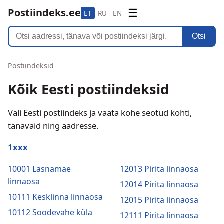
Postiindeks.ee
☰
ET
RU
EN
Otsi
Postiindeksid
Kõik Eesti postiindeksid
Vali Eesti postiindeks ja vaata kohe seotud kohti,
tänavaid ning aadresse.
1xxx
10001 Lasnamäe
12013 Pirita linnaosa
linnaosa
12014 Pirita linnaosa
10111 Kesklinna linnaosa
12015 Pirita linnaosa
10112 Soodevahe küla
12111 Pirita linnaosa