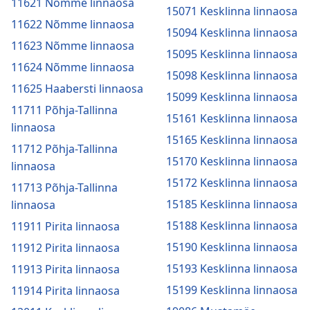
11621 Nõmme linnaosa
15071 Kesklinna linnaosa
11622 Nõmme linnaosa
15094 Kesklinna linnaosa
11623 Nõmme linnaosa
15095 Kesklinna linnaosa
11624 Nõmme linnaosa
15098 Kesklinna linnaosa
11625 Haabersti linnaosa
15099 Kesklinna linnaosa
11711 Põhja-Tallinna
15161 Kesklinna linnaosa
linnaosa
15165 Kesklinna linnaosa
11712 Põhja-Tallinna
15170 Kesklinna linnaosa
linnaosa
15172 Kesklinna linnaosa
11713 Põhja-Tallinna
15185 Kesklinna linnaosa
linnaosa
15188 Kesklinna linnaosa
11911 Pirita linnaosa
15190 Kesklinna linnaosa
11912 Pirita linnaosa
15193 Kesklinna linnaosa
11913 Pirita linnaosa
15199 Kesklinna linnaosa
11914 Pirita linnaosa