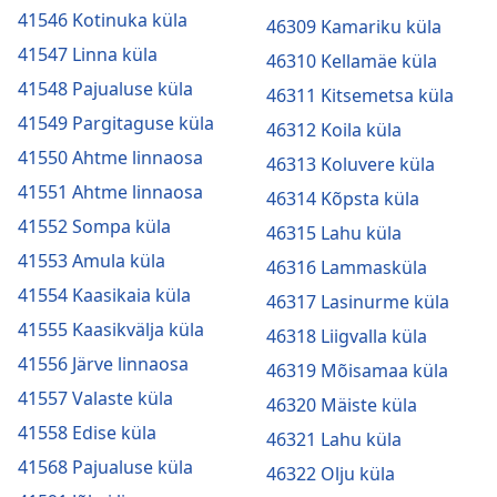
41546 Kotinuka küla
46309 Kamariku küla
41547 Linna küla
46310 Kellamäe küla
41548 Pajualuse küla
46311 Kitsemetsa küla
41549 Pargitaguse küla
46312 Koila küla
41550 Ahtme linnaosa
46313 Koluvere küla
41551 Ahtme linnaosa
46314 Kõpsta küla
41552 Sompa küla
46315 Lahu küla
41553 Amula küla
46316 Lammasküla
41554 Kaasikaia küla
46317 Lasinurme küla
41555 Kaasikvälja küla
46318 Liigvalla küla
41556 Järve linnaosa
46319 Mõisamaa küla
41557 Valaste küla
46320 Mäiste küla
41558 Edise küla
46321 Lahu küla
41568 Pajualuse küla
46322 Olju küla