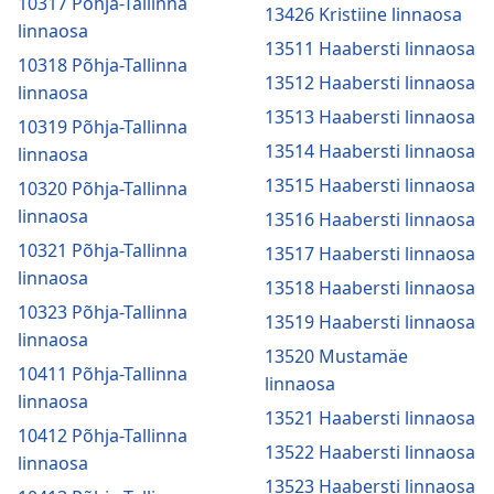
10317 Põhja-Tallinna
13426 Kristiine linnaosa
linnaosa
13511 Haabersti linnaosa
10318 Põhja-Tallinna
13512 Haabersti linnaosa
linnaosa
13513 Haabersti linnaosa
10319 Põhja-Tallinna
13514 Haabersti linnaosa
linnaosa
13515 Haabersti linnaosa
10320 Põhja-Tallinna
linnaosa
13516 Haabersti linnaosa
10321 Põhja-Tallinna
13517 Haabersti linnaosa
linnaosa
13518 Haabersti linnaosa
10323 Põhja-Tallinna
13519 Haabersti linnaosa
linnaosa
13520 Mustamäe
10411 Põhja-Tallinna
linnaosa
linnaosa
13521 Haabersti linnaosa
10412 Põhja-Tallinna
13522 Haabersti linnaosa
linnaosa
13523 Haabersti linnaosa