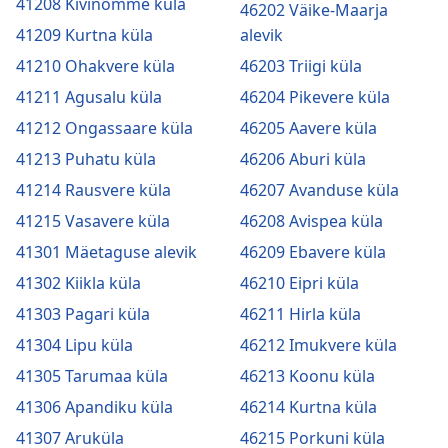
41208 Kivinõmme küla
46202 Väike-Maarja
41209 Kurtna küla
alevik
41210 Ohakvere küla
46203 Triigi küla
41211 Agusalu küla
46204 Pikevere küla
41212 Ongassaare küla
46205 Aavere küla
41213 Puhatu küla
46206 Aburi küla
41214 Rausvere küla
46207 Avanduse küla
41215 Vasavere küla
46208 Avispea küla
41301 Mäetaguse alevik
46209 Ebavere küla
41302 Kiikla küla
46210 Eipri küla
41303 Pagari küla
46211 Hirla küla
41304 Lipu küla
46212 Imukvere küla
41305 Tarumaa küla
46213 Koonu küla
41306 Apandiku küla
46214 Kurtna küla
41307 Aruküla
46215 Porkuni küla