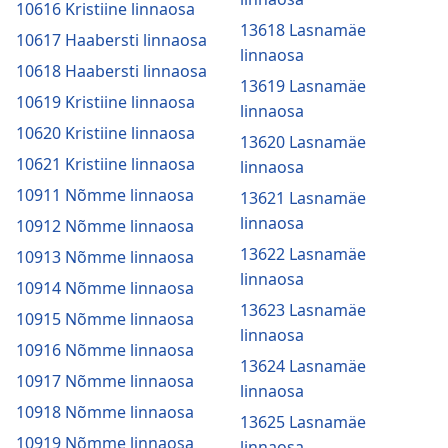
10616 Kristiine linnaosa
13618 Lasnamäe
10617 Haabersti linnaosa
linnaosa
10618 Haabersti linnaosa
13619 Lasnamäe
10619 Kristiine linnaosa
linnaosa
10620 Kristiine linnaosa
13620 Lasnamäe
10621 Kristiine linnaosa
linnaosa
10911 Nõmme linnaosa
13621 Lasnamäe
linnaosa
10912 Nõmme linnaosa
13622 Lasnamäe
10913 Nõmme linnaosa
linnaosa
10914 Nõmme linnaosa
13623 Lasnamäe
10915 Nõmme linnaosa
linnaosa
10916 Nõmme linnaosa
13624 Lasnamäe
10917 Nõmme linnaosa
linnaosa
10918 Nõmme linnaosa
13625 Lasnamäe
10919 Nõmme linnaosa
linnaosa