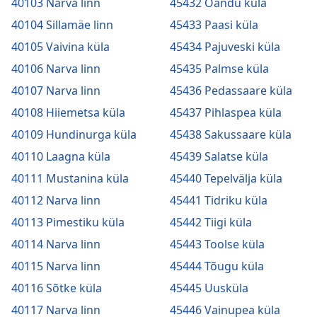
40103 Narva linn
45432 Oandu küla
40104 Sillamäe linn
45433 Paasi küla
40105 Vaivina küla
45434 Pajuveski küla
40106 Narva linn
45435 Palmse küla
40107 Narva linn
45436 Pedassaare küla
40108 Hiiemetsa küla
45437 Pihlaspea küla
40109 Hundinurga küla
45438 Sakussaare küla
40110 Laagna küla
45439 Salatse küla
40111 Mustanina küla
45440 Tepelvälja küla
40112 Narva linn
45441 Tidriku küla
40113 Pimestiku küla
45442 Tiigi küla
40114 Narva linn
45443 Toolse küla
40115 Narva linn
45444 Tõugu küla
40116 Sõtke küla
45445 Uusküla
40117 Narva linn
45446 Vainupea küla