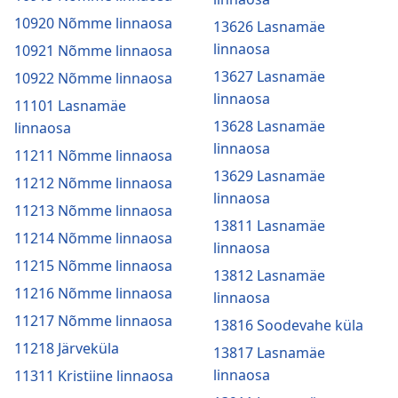
10920 Nõmme linnaosa
13626 Lasnamäe
linnaosa
10921 Nõmme linnaosa
13627 Lasnamäe
10922 Nõmme linnaosa
linnaosa
11101 Lasnamäe
13628 Lasnamäe
linnaosa
linnaosa
11211 Nõmme linnaosa
13629 Lasnamäe
11212 Nõmme linnaosa
linnaosa
11213 Nõmme linnaosa
13811 Lasnamäe
11214 Nõmme linnaosa
linnaosa
11215 Nõmme linnaosa
13812 Lasnamäe
11216 Nõmme linnaosa
linnaosa
11217 Nõmme linnaosa
13816 Soodevahe küla
11218 Järveküla
13817 Lasnamäe
linnaosa
11311 Kristiine linnaosa