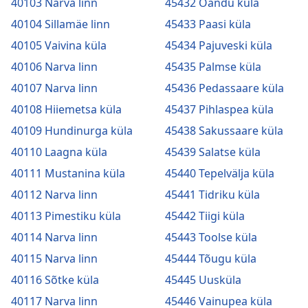
40103 Narva linn
45432 Oandu küla
40104 Sillamäe linn
45433 Paasi küla
40105 Vaivina küla
45434 Pajuveski küla
40106 Narva linn
45435 Palmse küla
40107 Narva linn
45436 Pedassaare küla
40108 Hiiemetsa küla
45437 Pihlaspea küla
40109 Hundinurga küla
45438 Sakussaare küla
40110 Laagna küla
45439 Salatse küla
40111 Mustanina küla
45440 Tepelvälja küla
40112 Narva linn
45441 Tidriku küla
40113 Pimestiku küla
45442 Tiigi küla
40114 Narva linn
45443 Toolse küla
40115 Narva linn
45444 Tõugu küla
40116 Sõtke küla
45445 Uusküla
40117 Narva linn
45446 Vainupea küla