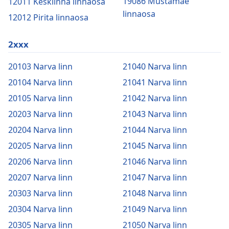
19086 Mustamäe
12011 Kesklinna linnaosa
linnaosa
12012 Pirita linnaosa
2xxx
20103 Narva linn
21040 Narva linn
20104 Narva linn
21041 Narva linn
20105 Narva linn
21042 Narva linn
20203 Narva linn
21043 Narva linn
20204 Narva linn
21044 Narva linn
20205 Narva linn
21045 Narva linn
20206 Narva linn
21046 Narva linn
20207 Narva linn
21047 Narva linn
20303 Narva linn
21048 Narva linn
20304 Narva linn
21049 Narva linn
20305 Narva linn
21050 Narva linn