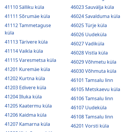
41110 Sälliku küla
46023 Sauvälja küla
41111 Sõrumäe küla
46024 Savalduma küla
41112 Tammetaguse
46025 Türje küla
küla
46026 Uudeküla
41113 Tärivere küla
46027 Vadiküla
41114 Vaikla küla
46028 Vistla küla
41115 Varesmetsa küla
46029 Võhmetu küla
41201 Kuremäe küla
46030 Võhmuta küla
41202 Kurtna küla
46101 Tamsalu linn
41203 Edivere küla
46105 Metskaevu küla
41204 Illuka küla
46106 Tamsalu linn
41205 Kaatermu küla
46107 Uudeküla
41206 Kaidma küla
46108 Tamsalu linn
41207 Kamarna küla
46201 Vorsti küla