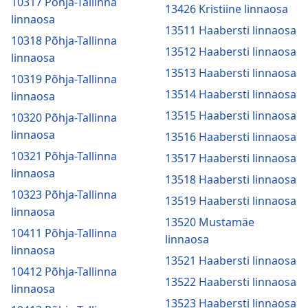
10317 Põhja-Tallinna
13426 Kristiine linnaosa
linnaosa
13511 Haabersti linnaosa
10318 Põhja-Tallinna
13512 Haabersti linnaosa
linnaosa
13513 Haabersti linnaosa
10319 Põhja-Tallinna
13514 Haabersti linnaosa
linnaosa
13515 Haabersti linnaosa
10320 Põhja-Tallinna
linnaosa
13516 Haabersti linnaosa
10321 Põhja-Tallinna
13517 Haabersti linnaosa
linnaosa
13518 Haabersti linnaosa
10323 Põhja-Tallinna
13519 Haabersti linnaosa
linnaosa
13520 Mustamäe
10411 Põhja-Tallinna
linnaosa
linnaosa
13521 Haabersti linnaosa
10412 Põhja-Tallinna
13522 Haabersti linnaosa
linnaosa
13523 Haabersti linnaosa