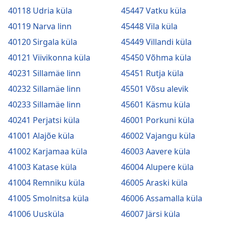
40118 Udria küla
45447 Vatku küla
40119 Narva linn
45448 Vila küla
40120 Sirgala küla
45449 Villandi küla
40121 Viivikonna küla
45450 Võhma küla
40231 Sillamäe linn
45451 Rutja küla
40232 Sillamäe linn
45501 Võsu alevik
40233 Sillamäe linn
45601 Käsmu küla
40241 Perjatsi küla
46001 Porkuni küla
41001 Alajõe küla
46002 Vajangu küla
41002 Karjamaa küla
46003 Aavere küla
41003 Katase küla
46004 Alupere küla
41004 Remniku küla
46005 Araski küla
41005 Smolnitsa küla
46006 Assamalla küla
41006 Uusküla
46007 Järsi küla