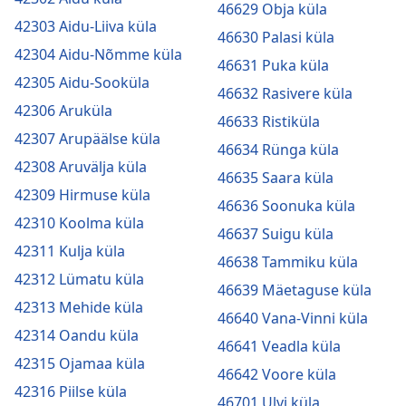
46629 Obja küla
42303 Aidu-Liiva küla
46630 Palasi küla
42304 Aidu-Nõmme küla
46631 Puka küla
42305 Aidu-Sooküla
46632 Rasivere küla
42306 Aruküla
46633 Ristiküla
42307 Arupäälse küla
46634 Rünga küla
42308 Aruvälja küla
46635 Saara küla
42309 Hirmuse küla
46636 Soonuka küla
42310 Koolma küla
46637 Suigu küla
42311 Kulja küla
46638 Tammiku küla
42312 Lümatu küla
46639 Mäetaguse küla
42313 Mehide küla
46640 Vana-Vinni küla
42314 Oandu küla
46641 Veadla küla
42315 Ojamaa küla
46642 Voore küla
42316 Piilse küla
46701 Ulvi küla