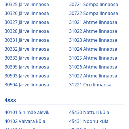
30325 Järve linnaosa
30721 Sompa linnaosa
30326 Järve linnaosa
30722 Sompa linnaosa
30327 Järve linnaosa
31021 Ahtme linnaosa
30328 Järve linnaosa
31022 Ahtme linnaosa
30331 Järve linnaosa
31023 Ahtme linnaosa
30332 Järve linnaosa
31024 Ahtme linnaosa
30333 Järve linnaosa
31025 Ahtme linnaosa
30395 Järve linnaosa
31026 Ahtme linnaosa
30503 Järve linnaosa
31027 Ahtme linnaosa
30504 Järve linnaosa
31221 Oru linnaosa
4xxx
40101 Sinimäe alevik
45430 Natturi küla
40102 Vaivara küla
45431 Noonu küla