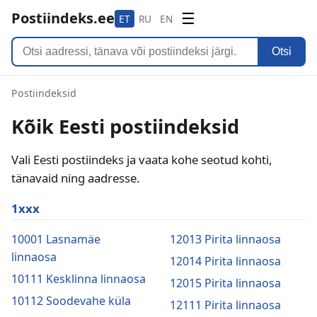
Postiindeks.ee
☰
ET
RU
EN
Otsi
Postiindeksid
Kõik Eesti postiindeksid
Vali Eesti postiindeks ja vaata kohe seotud kohti,
tänavaid ning aadresse.
1xxx
10001 Lasnamäe
12013 Pirita linnaosa
linnaosa
12014 Pirita linnaosa
10111 Kesklinna linnaosa
12015 Pirita linnaosa
10112 Soodevahe küla
12111 Pirita linnaosa