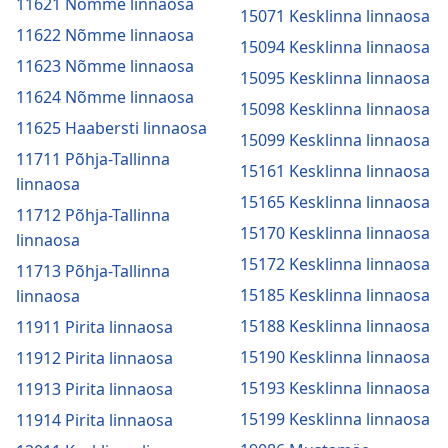
11621 Nõmme linnaosa
15071 Kesklinna linnaosa
11622 Nõmme linnaosa
15094 Kesklinna linnaosa
11623 Nõmme linnaosa
15095 Kesklinna linnaosa
11624 Nõmme linnaosa
15098 Kesklinna linnaosa
11625 Haabersti linnaosa
15099 Kesklinna linnaosa
11711 Põhja-Tallinna
15161 Kesklinna linnaosa
linnaosa
15165 Kesklinna linnaosa
11712 Põhja-Tallinna
15170 Kesklinna linnaosa
linnaosa
15172 Kesklinna linnaosa
11713 Põhja-Tallinna
15185 Kesklinna linnaosa
linnaosa
15188 Kesklinna linnaosa
11911 Pirita linnaosa
15190 Kesklinna linnaosa
11912 Pirita linnaosa
15193 Kesklinna linnaosa
11913 Pirita linnaosa
15199 Kesklinna linnaosa
11914 Pirita linnaosa