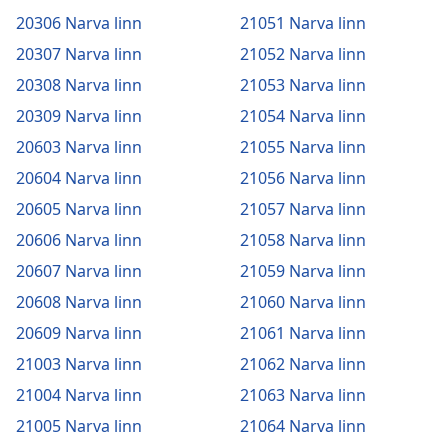
20306 Narva linn
21051 Narva linn
20307 Narva linn
21052 Narva linn
20308 Narva linn
21053 Narva linn
20309 Narva linn
21054 Narva linn
20603 Narva linn
21055 Narva linn
20604 Narva linn
21056 Narva linn
20605 Narva linn
21057 Narva linn
20606 Narva linn
21058 Narva linn
20607 Narva linn
21059 Narva linn
20608 Narva linn
21060 Narva linn
20609 Narva linn
21061 Narva linn
21003 Narva linn
21062 Narva linn
21004 Narva linn
21063 Narva linn
21005 Narva linn
21064 Narva linn