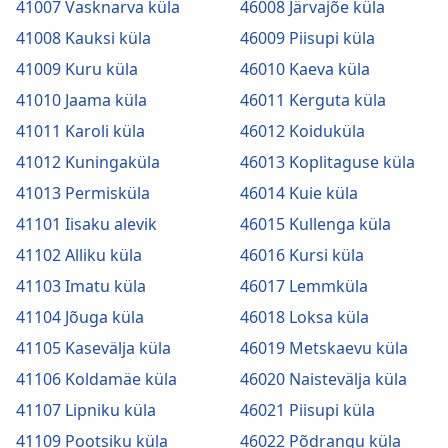
41007 Vasknarva küla
46008 Järvajõe küla
41008 Kauksi küla
46009 Piisupi küla
41009 Kuru küla
46010 Kaeva küla
41010 Jaama küla
46011 Kerguta küla
41011 Karoli küla
46012 Koiduküla
41012 Kuningaküla
46013 Koplitaguse küla
41013 Permisküla
46014 Kuie küla
41101 Iisaku alevik
46015 Kullenga küla
41102 Alliku küla
46016 Kursi küla
41103 Imatu küla
46017 Lemmküla
41104 Jõuga küla
46018 Loksa küla
41105 Kasevälja küla
46019 Metskaevu küla
41106 Koldamäe küla
46020 Naistevälja küla
41107 Lipniku küla
46021 Piisupi küla
41109 Pootsiku küla
46022 Põdrangu küla