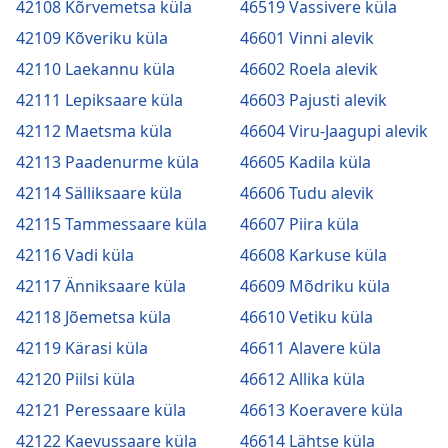
42108 Kõrvemetsa küla
46519 Vassivere küla
42109 Kõveriku küla
46601 Vinni alevik
42110 Laekannu küla
46602 Roela alevik
42111 Lepiksaare küla
46603 Pajusti alevik
42112 Maetsma küla
46604 Viru-Jaagupi alevik
42113 Paadenurme küla
46605 Kadila küla
42114 Sälliksaare küla
46606 Tudu alevik
42115 Tammessaare küla
46607 Piira küla
42116 Vadi küla
46608 Karkuse küla
42117 Änniksaare küla
46609 Mõdriku küla
42118 Jõemetsa küla
46610 Vetiku küla
42119 Kärasi küla
46611 Alavere küla
42120 Piilsi küla
46612 Allika küla
42121 Peressaare küla
46613 Koeravere küla
42122 Kaevussaare küla
46614 Lähtse küla