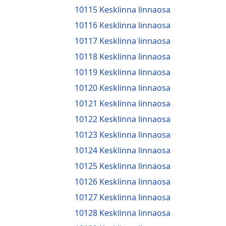
10115 Kesklinna linnaosa
10116 Kesklinna linnaosa
10117 Kesklinna linnaosa
10118 Kesklinna linnaosa
10119 Kesklinna linnaosa
10120 Kesklinna linnaosa
10121 Kesklinna linnaosa
10122 Kesklinna linnaosa
10123 Kesklinna linnaosa
10124 Kesklinna linnaosa
10125 Kesklinna linnaosa
10126 Kesklinna linnaosa
10127 Kesklinna linnaosa
10128 Kesklinna linnaosa