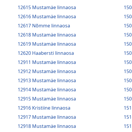
12615 Mustamäe linnaosa
150
12616 Mustamäe linnaosa
150
12617 Nõmme linnaosa
150
12618 Mustamäe linnaosa
150
12619 Mustamäe linnaosa
150
12620 Haabersti linnaosa
150
12911 Mustamäe linnaosa
150
12912 Mustamäe linnaosa
150
12913 Mustamäe linnaosa
150
12914 Mustamäe linnaosa
150
12915 Mustamäe linnaosa
150
12916 Kristiine linnaosa
151
12917 Mustamäe linnaosa
151
12918 Mustamäe linnaosa
151