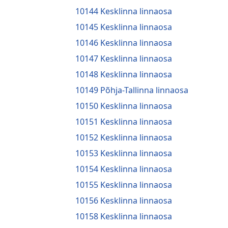
10144 Kesklinna linnaosa
10145 Kesklinna linnaosa
10146 Kesklinna linnaosa
10147 Kesklinna linnaosa
10148 Kesklinna linnaosa
10149 Põhja-Tallinna linnaosa
10150 Kesklinna linnaosa
10151 Kesklinna linnaosa
10152 Kesklinna linnaosa
10153 Kesklinna linnaosa
10154 Kesklinna linnaosa
10155 Kesklinna linnaosa
10156 Kesklinna linnaosa
10158 Kesklinna linnaosa