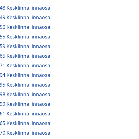
48 Kesklinna linnaosa
49 Kesklinna linnaosa
50 Kesklinna linnaosa
55 Kesklinna linnaosa
59 Kesklinna linnaosa
65 Kesklinna linnaosa
71 Kesklinna linnaosa
94 Kesklinna linnaosa
95 Kesklinna linnaosa
98 Kesklinna linnaosa
99 Kesklinna linnaosa
61 Kesklinna linnaosa
65 Kesklinna linnaosa
70 Kesklinna linnaosa