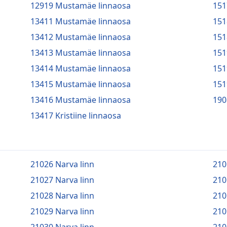
12919 Mustamäe linnaosa
151
13411 Mustamäe linnaosa
151
13412 Mustamäe linnaosa
151
13413 Mustamäe linnaosa
151
13414 Mustamäe linnaosa
151
13415 Mustamäe linnaosa
151
13416 Mustamäe linnaosa
190
13417 Kristiine linnaosa
21026 Narva linn
210
21027 Narva linn
210
21028 Narva linn
210
21029 Narva linn
210
21030 Narva linn
210