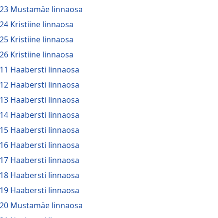
23 Mustamäe linnaosa
24 Kristiine linnaosa
25 Kristiine linnaosa
26 Kristiine linnaosa
11 Haabersti linnaosa
12 Haabersti linnaosa
13 Haabersti linnaosa
14 Haabersti linnaosa
15 Haabersti linnaosa
16 Haabersti linnaosa
17 Haabersti linnaosa
18 Haabersti linnaosa
19 Haabersti linnaosa
20 Mustamäe linnaosa