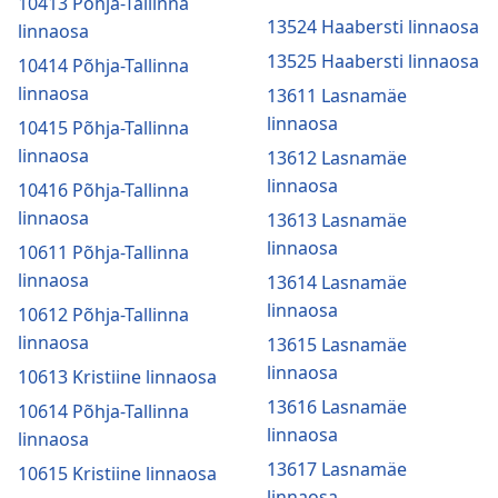
10413 Põhja-Tallinna
13524 Haabersti linnaosa
linnaosa
13525 Haabersti linnaosa
10414 Põhja-Tallinna
linnaosa
13611 Lasnamäe
linnaosa
10415 Põhja-Tallinna
linnaosa
13612 Lasnamäe
linnaosa
10416 Põhja-Tallinna
linnaosa
13613 Lasnamäe
linnaosa
10611 Põhja-Tallinna
linnaosa
13614 Lasnamäe
linnaosa
10612 Põhja-Tallinna
linnaosa
13615 Lasnamäe
linnaosa
10613 Kristiine linnaosa
13616 Lasnamäe
10614 Põhja-Tallinna
linnaosa
linnaosa
13617 Lasnamäe
10615 Kristiine linnaosa
linnaosa