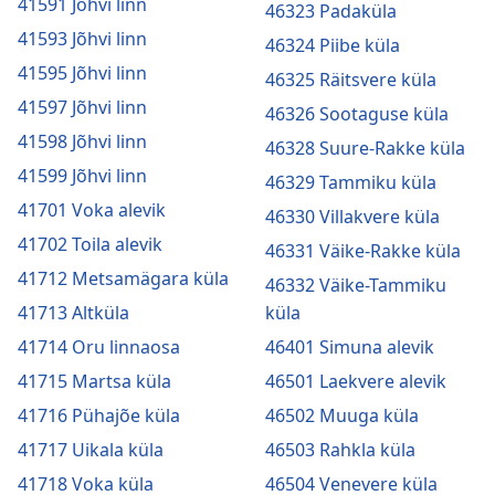
41591 Jõhvi linn
46323 Padaküla
41593 Jõhvi linn
46324 Piibe küla
41595 Jõhvi linn
46325 Räitsvere küla
41597 Jõhvi linn
46326 Sootaguse küla
41598 Jõhvi linn
46328 Suure-Rakke küla
41599 Jõhvi linn
46329 Tammiku küla
41701 Voka alevik
46330 Villakvere küla
41702 Toila alevik
46331 Väike-Rakke küla
41712 Metsamägara küla
46332 Väike-Tammiku
41713 Altküla
küla
41714 Oru linnaosa
46401 Simuna alevik
41715 Martsa küla
46501 Laekvere alevik
41716 Pühajõe küla
46502 Muuga küla
41717 Uikala küla
46503 Rahkla küla
41718 Voka küla
46504 Venevere küla