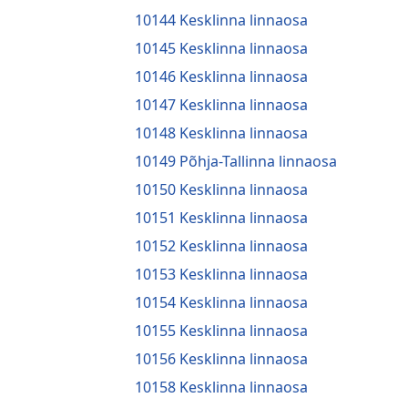
10144 Kesklinna linnaosa
10145 Kesklinna linnaosa
10146 Kesklinna linnaosa
10147 Kesklinna linnaosa
10148 Kesklinna linnaosa
10149 Põhja-Tallinna linnaosa
10150 Kesklinna linnaosa
10151 Kesklinna linnaosa
10152 Kesklinna linnaosa
10153 Kesklinna linnaosa
10154 Kesklinna linnaosa
10155 Kesklinna linnaosa
10156 Kesklinna linnaosa
10158 Kesklinna linnaosa