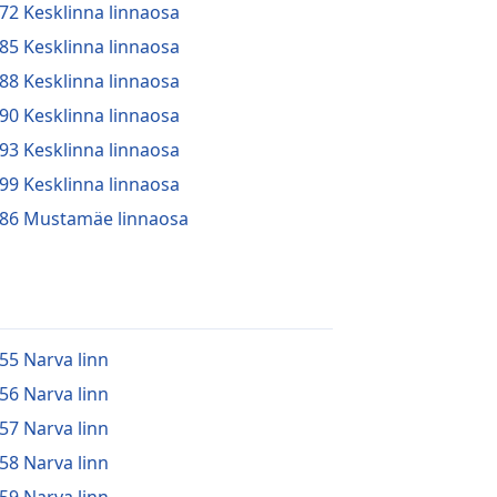
72 Kesklinna linnaosa
85 Kesklinna linnaosa
88 Kesklinna linnaosa
90 Kesklinna linnaosa
93 Kesklinna linnaosa
99 Kesklinna linnaosa
86 Mustamäe linnaosa
55 Narva linn
56 Narva linn
57 Narva linn
58 Narva linn
59 Narva linn