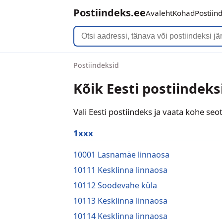
Postiindeks.ee
Avaleht
Kohad
Postiin
Postiindeksid
Kõik Eesti postiindeks
Vali Eesti postiindeks ja vaata kohe seo
1xxx
10001 Lasnamäe linnaosa
10111 Kesklinna linnaosa
10112 Soodevahe küla
10113 Kesklinna linnaosa
10114 Kesklinna linnaosa