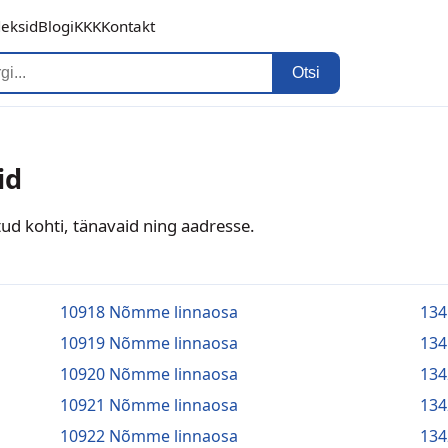
deksid
Blogi
KKK
Kontakt
Otsi
id
tud kohti, tänavaid ning aadresse.
10918 Nõmme linnaosa
134
10919 Nõmme linnaosa
134
10920 Nõmme linnaosa
134
10921 Nõmme linnaosa
134
10922 Nõmme linnaosa
134