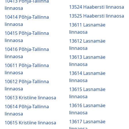
10413 Põhja-Tallinna
13524 Haabersti linnaosa
linnaosa
13525 Haabersti linnaosa
10414 Põhja-Tallinna
linnaosa
13611 Lasnamäe
linnaosa
10415 Põhja-Tallinna
linnaosa
13612 Lasnamäe
linnaosa
10416 Põhja-Tallinna
linnaosa
13613 Lasnamäe
linnaosa
10611 Põhja-Tallinna
linnaosa
13614 Lasnamäe
linnaosa
10612 Põhja-Tallinna
linnaosa
13615 Lasnamäe
linnaosa
10613 Kristiine linnaosa
13616 Lasnamäe
10614 Põhja-Tallinna
linnaosa
linnaosa
13617 Lasnamäe
10615 Kristiine linnaosa
linnaosa