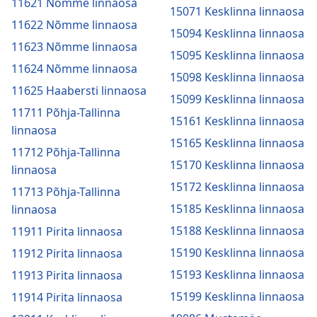
11621 Nõmme linnaosa
15071 Kesklinna linnaosa
11622 Nõmme linnaosa
15094 Kesklinna linnaosa
11623 Nõmme linnaosa
15095 Kesklinna linnaosa
11624 Nõmme linnaosa
15098 Kesklinna linnaosa
11625 Haabersti linnaosa
15099 Kesklinna linnaosa
11711 Põhja-Tallinna
15161 Kesklinna linnaosa
linnaosa
15165 Kesklinna linnaosa
11712 Põhja-Tallinna
15170 Kesklinna linnaosa
linnaosa
15172 Kesklinna linnaosa
11713 Põhja-Tallinna
15185 Kesklinna linnaosa
linnaosa
15188 Kesklinna linnaosa
11911 Pirita linnaosa
15190 Kesklinna linnaosa
11912 Pirita linnaosa
15193 Kesklinna linnaosa
11913 Pirita linnaosa
15199 Kesklinna linnaosa
11914 Pirita linnaosa