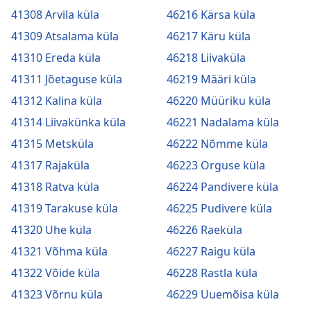
41308 Arvila küla
46216 Kärsa küla
41309 Atsalama küla
46217 Käru küla
41310 Ereda küla
46218 Liivaküla
41311 Jõetaguse küla
46219 Määri küla
41312 Kalina küla
46220 Müüriku küla
41314 Liivakünka küla
46221 Nadalama küla
41315 Metsküla
46222 Nõmme küla
41317 Rajaküla
46223 Orguse küla
41318 Ratva küla
46224 Pandivere küla
41319 Tarakuse küla
46225 Pudivere küla
41320 Uhe küla
46226 Raeküla
41321 Võhma küla
46227 Raigu küla
41322 Võide küla
46228 Rastla küla
41323 Võrnu küla
46229 Uuemõisa küla