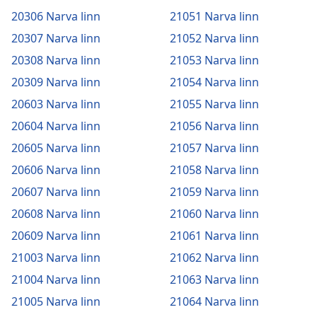
20306 Narva linn
21051 Narva linn
20307 Narva linn
21052 Narva linn
20308 Narva linn
21053 Narva linn
20309 Narva linn
21054 Narva linn
20603 Narva linn
21055 Narva linn
20604 Narva linn
21056 Narva linn
20605 Narva linn
21057 Narva linn
20606 Narva linn
21058 Narva linn
20607 Narva linn
21059 Narva linn
20608 Narva linn
21060 Narva linn
20609 Narva linn
21061 Narva linn
21003 Narva linn
21062 Narva linn
21004 Narva linn
21063 Narva linn
21005 Narva linn
21064 Narva linn