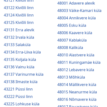
43121 Kiviõli linn
48001 Adavere alevik
43122 Kiviõli linn
48003 Väike-Kamari küla
43124 Kiviõli linn
48004 Annikvere küla
43125 Kiviõli linn
48005 Esku küla
43131 Erra alevik
48006 Kaavere küla
43132 Irvala küla
48007 Kablaküla
43133 Salaküla
48008 Kaliküla
43134 Erra-Liiva küla
48010 Alastvere küla
43135 Koljala küla
48011 Kuningamäe küla
43136 Vainu küla
48012 Lebavere küla
43137 Varinurme küla
48013 Mõhküla
43138 Ilmaste küla
48014 Mällikvere küla
43221 Püssi linn
48015 Neanurme küla
43222 Püssi linn
48016 Nõmavere küla
43225 Lohkuse küla
48017 Pauastvere küla