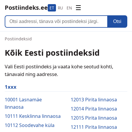
Postiindeks.ee
☰
ET
RU
EN
Otsi
Postiindeksid
Kõik Eesti postiindeksid
Vali Eesti postiindeks ja vaata kohe seotud kohti,
tänavaid ning aadresse.
1xxx
10001 Lasnamäe
12013 Pirita linnaosa
linnaosa
12014 Pirita linnaosa
10111 Kesklinna linnaosa
12015 Pirita linnaosa
10112 Soodevahe küla
12111 Pirita linnaosa