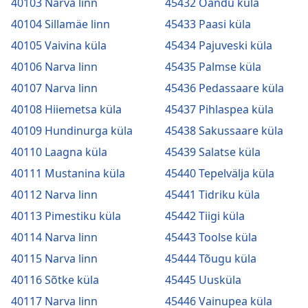
40103 Narva linn
45432 Oandu küla
40104 Sillamäe linn
45433 Paasi küla
40105 Vaivina küla
45434 Pajuveski küla
40106 Narva linn
45435 Palmse küla
40107 Narva linn
45436 Pedassaare küla
40108 Hiiemetsa küla
45437 Pihlaspea küla
40109 Hundinurga küla
45438 Sakussaare küla
40110 Laagna küla
45439 Salatse küla
40111 Mustanina küla
45440 Tepelvälja küla
40112 Narva linn
45441 Tidriku küla
40113 Pimestiku küla
45442 Tiigi küla
40114 Narva linn
45443 Toolse küla
40115 Narva linn
45444 Tõugu küla
40116 Sõtke küla
45445 Uusküla
40117 Narva linn
45446 Vainupea küla