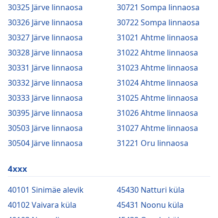
30325 Järve linnaosa
30721 Sompa linnaosa
30326 Järve linnaosa
30722 Sompa linnaosa
30327 Järve linnaosa
31021 Ahtme linnaosa
30328 Järve linnaosa
31022 Ahtme linnaosa
30331 Järve linnaosa
31023 Ahtme linnaosa
30332 Järve linnaosa
31024 Ahtme linnaosa
30333 Järve linnaosa
31025 Ahtme linnaosa
30395 Järve linnaosa
31026 Ahtme linnaosa
30503 Järve linnaosa
31027 Ahtme linnaosa
30504 Järve linnaosa
31221 Oru linnaosa
4xxx
40101 Sinimäe alevik
45430 Natturi küla
40102 Vaivara küla
45431 Noonu küla