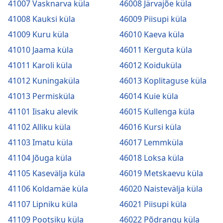
41007 Vasknarva küla
46008 Järvajõe küla
41008 Kauksi küla
46009 Piisupi küla
41009 Kuru küla
46010 Kaeva küla
41010 Jaama küla
46011 Kerguta küla
41011 Karoli küla
46012 Koiduküla
41012 Kuningaküla
46013 Koplitaguse küla
41013 Permisküla
46014 Kuie küla
41101 Iisaku alevik
46015 Kullenga küla
41102 Alliku küla
46016 Kursi küla
41103 Imatu küla
46017 Lemmküla
41104 Jõuga küla
46018 Loksa küla
41105 Kasevälja küla
46019 Metskaevu küla
41106 Koldamäe küla
46020 Naistevälja küla
41107 Lipniku küla
46021 Piisupi küla
41109 Pootsiku küla
46022 Põdrangu küla