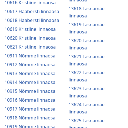
10616 Kristiine linnaosa
13618 Lasnamäe
10617 Haabersti linnaosa
linnaosa
10618 Haabersti linnaosa
13619 Lasnamäe
10619 Kristiine linnaosa
linnaosa
10620 Kristiine linnaosa
13620 Lasnamäe
10621 Kristiine linnaosa
linnaosa
10911 Nõmme linnaosa
13621 Lasnamäe
linnaosa
10912 Nõmme linnaosa
13622 Lasnamäe
10913 Nõmme linnaosa
linnaosa
10914 Nõmme linnaosa
13623 Lasnamäe
10915 Nõmme linnaosa
linnaosa
10916 Nõmme linnaosa
13624 Lasnamäe
10917 Nõmme linnaosa
linnaosa
10918 Nõmme linnaosa
13625 Lasnamäe
10919 Nõmme linnaosa
linnaosa