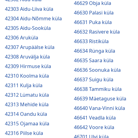
46629 Obja küla
42303 Aidu-Liiva küla
46630 Palasi küla
42304 Aidu-Nõmme küla
46631 Puka küla
42305 Aidu-Sooküla
46632 Rasivere küla
42306 Aruküla
46633 Ristiküla
42307 Arupäälse küla
46634 Rünga küla
42308 Aruvälja küla
46635 Saara küla
42309 Hirmuse küla
46636 Soonuka küla
42310 Koolma küla
46637 Suigu küla
42311 Kulja küla
46638 Tammiku küla
42312 Lümatu küla
46639 Mäetaguse küla
42313 Mehide küla
46640 Vana-Vinni küla
42314 Oandu küla
46641 Veadla küla
42315 Ojamaa küla
46642 Voore küla
42316 Piilse küla
46701 Ulvi küla