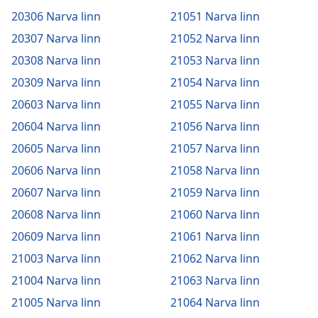
20306 Narva linn
21051 Narva linn
20307 Narva linn
21052 Narva linn
20308 Narva linn
21053 Narva linn
20309 Narva linn
21054 Narva linn
20603 Narva linn
21055 Narva linn
20604 Narva linn
21056 Narva linn
20605 Narva linn
21057 Narva linn
20606 Narva linn
21058 Narva linn
20607 Narva linn
21059 Narva linn
20608 Narva linn
21060 Narva linn
20609 Narva linn
21061 Narva linn
21003 Narva linn
21062 Narva linn
21004 Narva linn
21063 Narva linn
21005 Narva linn
21064 Narva linn