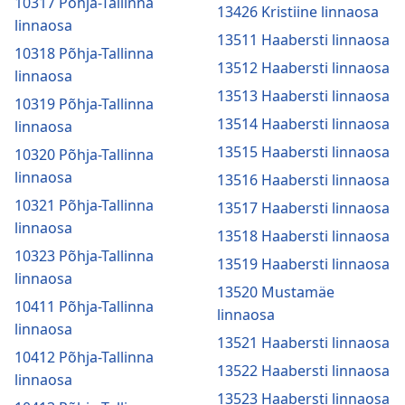
10317 Põhja-Tallinna
13426 Kristiine linnaosa
linnaosa
13511 Haabersti linnaosa
10318 Põhja-Tallinna
13512 Haabersti linnaosa
linnaosa
13513 Haabersti linnaosa
10319 Põhja-Tallinna
13514 Haabersti linnaosa
linnaosa
13515 Haabersti linnaosa
10320 Põhja-Tallinna
linnaosa
13516 Haabersti linnaosa
10321 Põhja-Tallinna
13517 Haabersti linnaosa
linnaosa
13518 Haabersti linnaosa
10323 Põhja-Tallinna
13519 Haabersti linnaosa
linnaosa
13520 Mustamäe
10411 Põhja-Tallinna
linnaosa
linnaosa
13521 Haabersti linnaosa
10412 Põhja-Tallinna
13522 Haabersti linnaosa
linnaosa
13523 Haabersti linnaosa