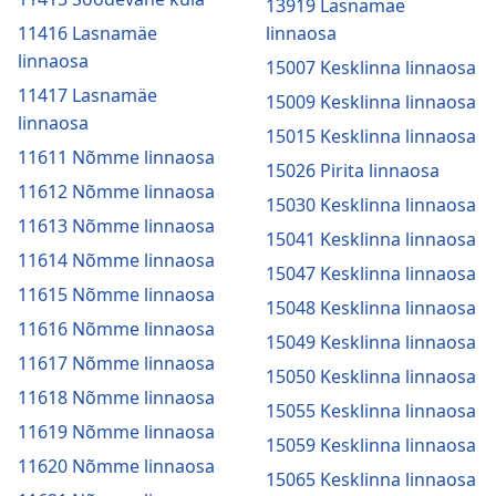
13919 Lasnamäe
11416 Lasnamäe
linnaosa
linnaosa
15007 Kesklinna linnaosa
11417 Lasnamäe
15009 Kesklinna linnaosa
linnaosa
15015 Kesklinna linnaosa
11611 Nõmme linnaosa
15026 Pirita linnaosa
11612 Nõmme linnaosa
15030 Kesklinna linnaosa
11613 Nõmme linnaosa
15041 Kesklinna linnaosa
11614 Nõmme linnaosa
15047 Kesklinna linnaosa
11615 Nõmme linnaosa
15048 Kesklinna linnaosa
11616 Nõmme linnaosa
15049 Kesklinna linnaosa
11617 Nõmme linnaosa
15050 Kesklinna linnaosa
11618 Nõmme linnaosa
15055 Kesklinna linnaosa
11619 Nõmme linnaosa
15059 Kesklinna linnaosa
11620 Nõmme linnaosa
15065 Kesklinna linnaosa