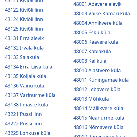
43121 Kiviõli linn
48001 Adavere alevik
43122 Kiviõli linn
48003 Väike-Kamari küla
43124 Kiviõli linn
48004 Annikvere küla
43125 Kiviõli linn
48005 Esku küla
43131 Erra alevik
48006 Kaavere küla
43132 Irvala küla
48007 Kablaküla
43133 Salaküla
48008 Kaliküla
43134 Erra-Liiva küla
48010 Alastvere küla
43135 Koljala küla
48011 Kuningamäe küla
43136 Vainu küla
48012 Lebavere küla
43137 Varinurme küla
48013 Mõhküla
43138 Ilmaste küla
48014 Mällikvere küla
43221 Püssi linn
48015 Neanurme küla
43222 Püssi linn
48016 Nõmavere küla
43225 Lohkuse küla
48017 Pauastvere küla