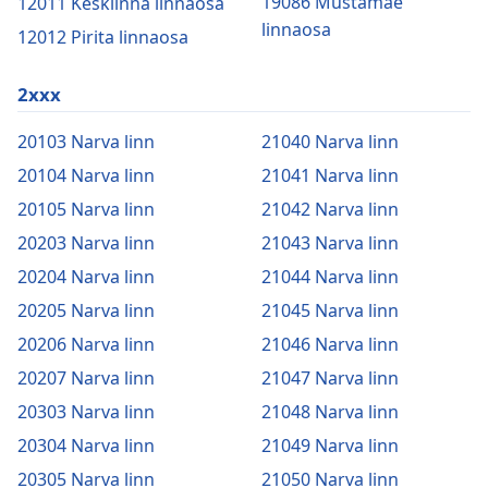
19086 Mustamäe
12011 Kesklinna linnaosa
linnaosa
12012 Pirita linnaosa
2xxx
20103 Narva linn
21040 Narva linn
20104 Narva linn
21041 Narva linn
20105 Narva linn
21042 Narva linn
20203 Narva linn
21043 Narva linn
20204 Narva linn
21044 Narva linn
20205 Narva linn
21045 Narva linn
20206 Narva linn
21046 Narva linn
20207 Narva linn
21047 Narva linn
20303 Narva linn
21048 Narva linn
20304 Narva linn
21049 Narva linn
20305 Narva linn
21050 Narva linn