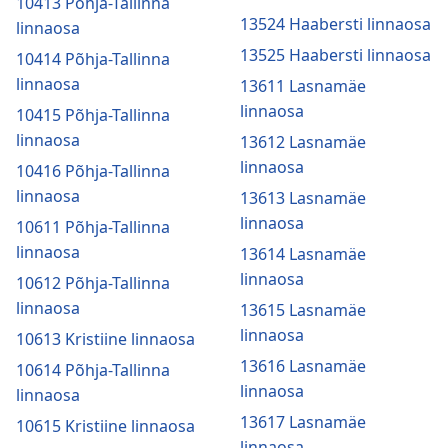
10413 Põhja-Tallinna
13524 Haabersti linnaosa
linnaosa
13525 Haabersti linnaosa
10414 Põhja-Tallinna
linnaosa
13611 Lasnamäe
linnaosa
10415 Põhja-Tallinna
linnaosa
13612 Lasnamäe
linnaosa
10416 Põhja-Tallinna
linnaosa
13613 Lasnamäe
linnaosa
10611 Põhja-Tallinna
linnaosa
13614 Lasnamäe
linnaosa
10612 Põhja-Tallinna
linnaosa
13615 Lasnamäe
linnaosa
10613 Kristiine linnaosa
13616 Lasnamäe
10614 Põhja-Tallinna
linnaosa
linnaosa
13617 Lasnamäe
10615 Kristiine linnaosa
linnaosa