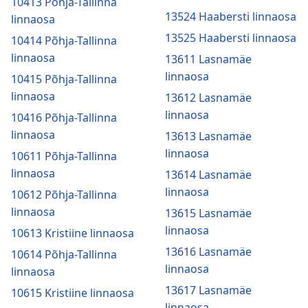
10413 Põhja-Tallinna
13524 Haabersti linnaosa
linnaosa
13525 Haabersti linnaosa
10414 Põhja-Tallinna
linnaosa
13611 Lasnamäe
linnaosa
10415 Põhja-Tallinna
linnaosa
13612 Lasnamäe
linnaosa
10416 Põhja-Tallinna
linnaosa
13613 Lasnamäe
linnaosa
10611 Põhja-Tallinna
linnaosa
13614 Lasnamäe
linnaosa
10612 Põhja-Tallinna
linnaosa
13615 Lasnamäe
linnaosa
10613 Kristiine linnaosa
13616 Lasnamäe
10614 Põhja-Tallinna
linnaosa
linnaosa
13617 Lasnamäe
10615 Kristiine linnaosa
linnaosa