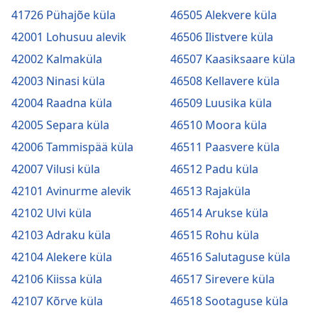
41726 Pühajõe küla
46505 Alekvere küla
42001 Lohusuu alevik
46506 Ilistvere küla
42002 Kalmaküla
46507 Kaasiksaare küla
42003 Ninasi küla
46508 Kellavere küla
42004 Raadna küla
46509 Luusika küla
42005 Separa küla
46510 Moora küla
42006 Tammispää küla
46511 Paasvere küla
42007 Vilusi küla
46512 Padu küla
42101 Avinurme alevik
46513 Rajaküla
42102 Ulvi küla
46514 Arukse küla
42103 Adraku küla
46515 Rohu küla
42104 Alekere küla
46516 Salutaguse küla
42106 Kiissa küla
46517 Sirevere küla
42107 Kõrve küla
46518 Sootaguse küla