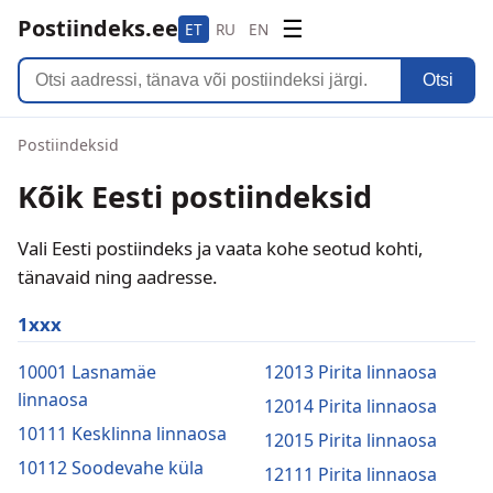
Postiindeks.ee
☰
ET
RU
EN
Otsi
Postiindeksid
Kõik Eesti postiindeksid
Vali Eesti postiindeks ja vaata kohe seotud kohti,
tänavaid ning aadresse.
1xxx
10001 Lasnamäe
12013 Pirita linnaosa
linnaosa
12014 Pirita linnaosa
10111 Kesklinna linnaosa
12015 Pirita linnaosa
10112 Soodevahe küla
12111 Pirita linnaosa