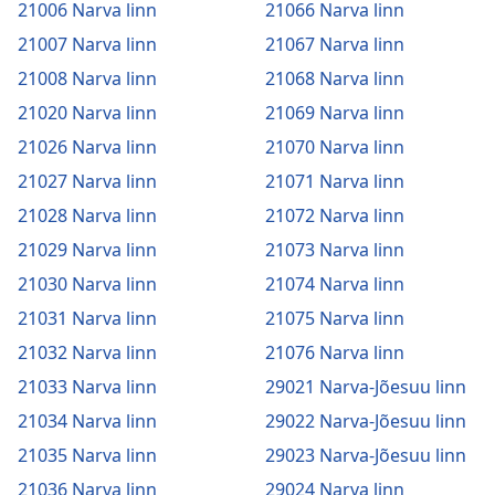
21006 Narva linn
21066 Narva linn
21007 Narva linn
21067 Narva linn
21008 Narva linn
21068 Narva linn
21020 Narva linn
21069 Narva linn
21026 Narva linn
21070 Narva linn
21027 Narva linn
21071 Narva linn
21028 Narva linn
21072 Narva linn
21029 Narva linn
21073 Narva linn
21030 Narva linn
21074 Narva linn
21031 Narva linn
21075 Narva linn
21032 Narva linn
21076 Narva linn
21033 Narva linn
29021 Narva-Jõesuu linn
21034 Narva linn
29022 Narva-Jõesuu linn
21035 Narva linn
29023 Narva-Jõesuu linn
21036 Narva linn
29024 Narva linn