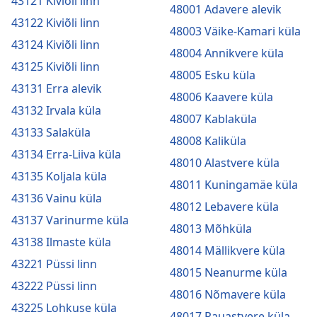
43121 Kiviõli linn
48001 Adavere alevik
43122 Kiviõli linn
48003 Väike-Kamari küla
43124 Kiviõli linn
48004 Annikvere küla
43125 Kiviõli linn
48005 Esku küla
43131 Erra alevik
48006 Kaavere küla
43132 Irvala küla
48007 Kablaküla
43133 Salaküla
48008 Kaliküla
43134 Erra-Liiva küla
48010 Alastvere küla
43135 Koljala küla
48011 Kuningamäe küla
43136 Vainu küla
48012 Lebavere küla
43137 Varinurme küla
48013 Mõhküla
43138 Ilmaste küla
48014 Mällikvere küla
43221 Püssi linn
48015 Neanurme küla
43222 Püssi linn
48016 Nõmavere küla
43225 Lohkuse küla
48017 Pauastvere küla