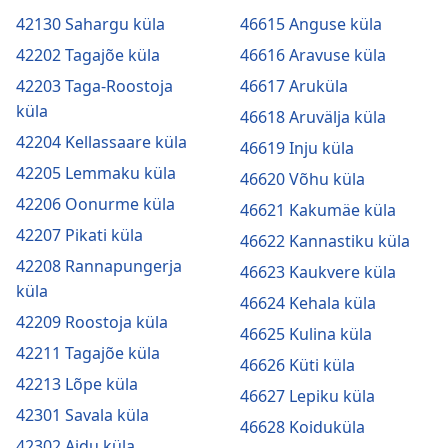
42130 Sahargu küla
46615 Anguse küla
42202 Tagajõe küla
46616 Aravuse küla
42203 Taga-Roostoja
46617 Aruküla
küla
46618 Aruvälja küla
42204 Kellassaare küla
46619 Inju küla
42205 Lemmaku küla
46620 Võhu küla
42206 Oonurme küla
46621 Kakumäe küla
42207 Pikati küla
46622 Kannastiku küla
42208 Rannapungerja
46623 Kaukvere küla
küla
46624 Kehala küla
42209 Roostoja küla
46625 Kulina küla
42211 Tagajõe küla
46626 Küti küla
42213 Lõpe küla
46627 Lepiku küla
42301 Savala küla
46628 Koiduküla
42302 Aidu küla