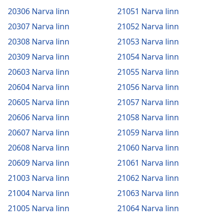
20306 Narva linn
21051 Narva linn
20307 Narva linn
21052 Narva linn
20308 Narva linn
21053 Narva linn
20309 Narva linn
21054 Narva linn
20603 Narva linn
21055 Narva linn
20604 Narva linn
21056 Narva linn
20605 Narva linn
21057 Narva linn
20606 Narva linn
21058 Narva linn
20607 Narva linn
21059 Narva linn
20608 Narva linn
21060 Narva linn
20609 Narva linn
21061 Narva linn
21003 Narva linn
21062 Narva linn
21004 Narva linn
21063 Narva linn
21005 Narva linn
21064 Narva linn