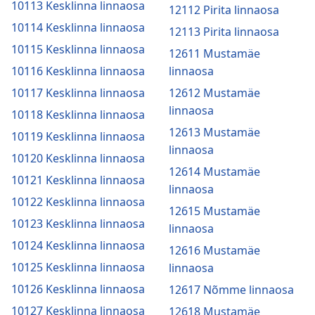
10113 Kesklinna linnaosa
12112 Pirita linnaosa
10114 Kesklinna linnaosa
12113 Pirita linnaosa
10115 Kesklinna linnaosa
12611 Mustamäe
10116 Kesklinna linnaosa
linnaosa
10117 Kesklinna linnaosa
12612 Mustamäe
linnaosa
10118 Kesklinna linnaosa
12613 Mustamäe
10119 Kesklinna linnaosa
linnaosa
10120 Kesklinna linnaosa
12614 Mustamäe
10121 Kesklinna linnaosa
linnaosa
10122 Kesklinna linnaosa
12615 Mustamäe
10123 Kesklinna linnaosa
linnaosa
10124 Kesklinna linnaosa
12616 Mustamäe
10125 Kesklinna linnaosa
linnaosa
10126 Kesklinna linnaosa
12617 Nõmme linnaosa
10127 Kesklinna linnaosa
12618 Mustamäe