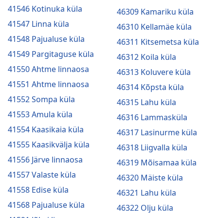
41546 Kotinuka küla
46309 Kamariku küla
41547 Linna küla
46310 Kellamäe küla
41548 Pajualuse küla
46311 Kitsemetsa küla
41549 Pargitaguse küla
46312 Koila küla
41550 Ahtme linnaosa
46313 Koluvere küla
41551 Ahtme linnaosa
46314 Kõpsta küla
41552 Sompa küla
46315 Lahu küla
41553 Amula küla
46316 Lammasküla
41554 Kaasikaia küla
46317 Lasinurme küla
41555 Kaasikvälja küla
46318 Liigvalla küla
41556 Järve linnaosa
46319 Mõisamaa küla
41557 Valaste küla
46320 Mäiste küla
41558 Edise küla
46321 Lahu küla
41568 Pajualuse küla
46322 Olju küla