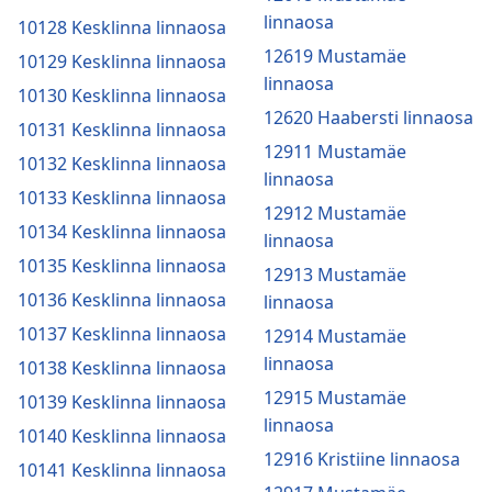
linnaosa
10128 Kesklinna linnaosa
12619 Mustamäe
10129 Kesklinna linnaosa
linnaosa
10130 Kesklinna linnaosa
12620 Haabersti linnaosa
10131 Kesklinna linnaosa
12911 Mustamäe
10132 Kesklinna linnaosa
linnaosa
10133 Kesklinna linnaosa
12912 Mustamäe
10134 Kesklinna linnaosa
linnaosa
10135 Kesklinna linnaosa
12913 Mustamäe
10136 Kesklinna linnaosa
linnaosa
10137 Kesklinna linnaosa
12914 Mustamäe
linnaosa
10138 Kesklinna linnaosa
12915 Mustamäe
10139 Kesklinna linnaosa
linnaosa
10140 Kesklinna linnaosa
12916 Kristiine linnaosa
10141 Kesklinna linnaosa