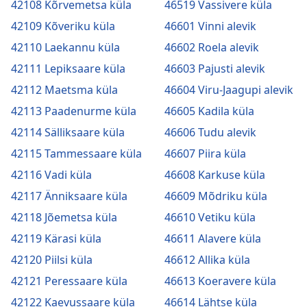
42108 Kõrvemetsa küla
46519 Vassivere küla
42109 Kõveriku küla
46601 Vinni alevik
42110 Laekannu küla
46602 Roela alevik
42111 Lepiksaare küla
46603 Pajusti alevik
42112 Maetsma küla
46604 Viru-Jaagupi alevik
42113 Paadenurme küla
46605 Kadila küla
42114 Sälliksaare küla
46606 Tudu alevik
42115 Tammessaare küla
46607 Piira küla
42116 Vadi küla
46608 Karkuse küla
42117 Änniksaare küla
46609 Mõdriku küla
42118 Jõemetsa küla
46610 Vetiku küla
42119 Kärasi küla
46611 Alavere küla
42120 Piilsi küla
46612 Allika küla
42121 Peressaare küla
46613 Koeravere küla
42122 Kaevussaare küla
46614 Lähtse küla