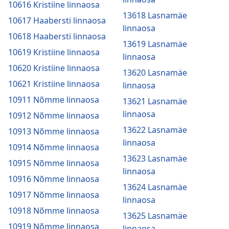
10616 Kristiine linnaosa
13618 Lasnamäe
10617 Haabersti linnaosa
linnaosa
10618 Haabersti linnaosa
13619 Lasnamäe
10619 Kristiine linnaosa
linnaosa
10620 Kristiine linnaosa
13620 Lasnamäe
10621 Kristiine linnaosa
linnaosa
10911 Nõmme linnaosa
13621 Lasnamäe
linnaosa
10912 Nõmme linnaosa
13622 Lasnamäe
10913 Nõmme linnaosa
linnaosa
10914 Nõmme linnaosa
13623 Lasnamäe
10915 Nõmme linnaosa
linnaosa
10916 Nõmme linnaosa
13624 Lasnamäe
10917 Nõmme linnaosa
linnaosa
10918 Nõmme linnaosa
13625 Lasnamäe
10919 Nõmme linnaosa
linnaosa