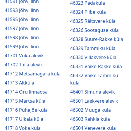
41591 Jõhvi linn
46323 Padaküla
41593 Jõhvi linn
46324 Piibe küla
41595 Jõhvi linn
46325 Räitsvere küla
41597 Jõhvi linn
46326 Sootaguse küla
41598 Jõhvi linn
46328 Suure-Rakke küla
41599 Jõhvi linn
46329 Tammiku küla
41701 Voka alevik
46330 Villakvere küla
41702 Toila alevik
46331 Väike-Rakke küla
41712 Metsamägara küla
46332 Väike-Tammiku
41713 Altküla
küla
41714 Oru linnaosa
46401 Simuna alevik
41715 Martsa küla
46501 Laekvere alevik
41716 Pühajõe küla
46502 Muuga küla
41717 Uikala küla
46503 Rahkla küla
41718 Voka küla
46504 Venevere küla