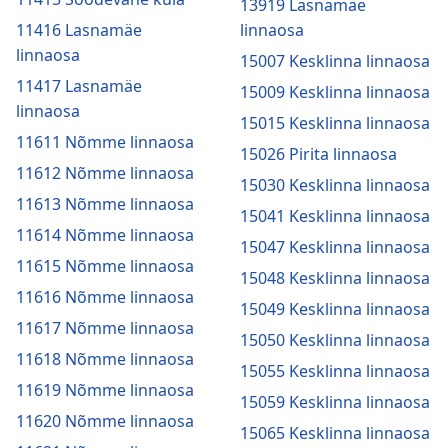
13919 Lasnamäe
11416 Lasnamäe
linnaosa
linnaosa
15007 Kesklinna linnaosa
11417 Lasnamäe
15009 Kesklinna linnaosa
linnaosa
15015 Kesklinna linnaosa
11611 Nõmme linnaosa
15026 Pirita linnaosa
11612 Nõmme linnaosa
15030 Kesklinna linnaosa
11613 Nõmme linnaosa
15041 Kesklinna linnaosa
11614 Nõmme linnaosa
15047 Kesklinna linnaosa
11615 Nõmme linnaosa
15048 Kesklinna linnaosa
11616 Nõmme linnaosa
15049 Kesklinna linnaosa
11617 Nõmme linnaosa
15050 Kesklinna linnaosa
11618 Nõmme linnaosa
15055 Kesklinna linnaosa
11619 Nõmme linnaosa
15059 Kesklinna linnaosa
11620 Nõmme linnaosa
15065 Kesklinna linnaosa