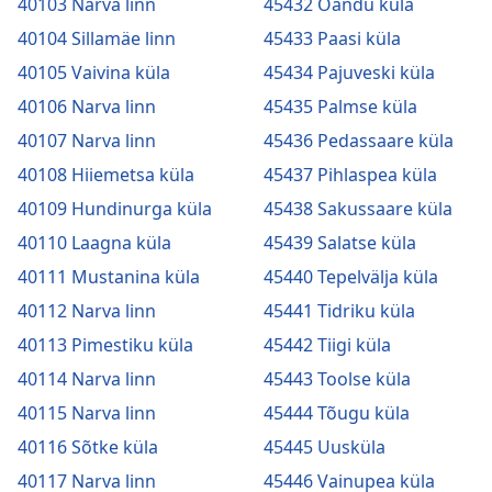
40103 Narva linn
45432 Oandu küla
40104 Sillamäe linn
45433 Paasi küla
40105 Vaivina küla
45434 Pajuveski küla
40106 Narva linn
45435 Palmse küla
40107 Narva linn
45436 Pedassaare küla
40108 Hiiemetsa küla
45437 Pihlaspea küla
40109 Hundinurga küla
45438 Sakussaare küla
40110 Laagna küla
45439 Salatse küla
40111 Mustanina küla
45440 Tepelvälja küla
40112 Narva linn
45441 Tidriku küla
40113 Pimestiku küla
45442 Tiigi küla
40114 Narva linn
45443 Toolse küla
40115 Narva linn
45444 Tõugu küla
40116 Sõtke küla
45445 Uusküla
40117 Narva linn
45446 Vainupea küla