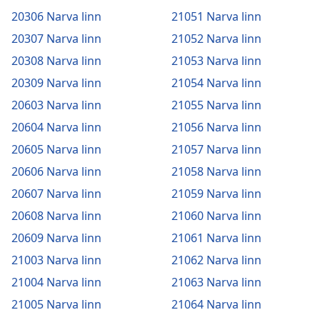
20306 Narva linn
21051 Narva linn
20307 Narva linn
21052 Narva linn
20308 Narva linn
21053 Narva linn
20309 Narva linn
21054 Narva linn
20603 Narva linn
21055 Narva linn
20604 Narva linn
21056 Narva linn
20605 Narva linn
21057 Narva linn
20606 Narva linn
21058 Narva linn
20607 Narva linn
21059 Narva linn
20608 Narva linn
21060 Narva linn
20609 Narva linn
21061 Narva linn
21003 Narva linn
21062 Narva linn
21004 Narva linn
21063 Narva linn
21005 Narva linn
21064 Narva linn