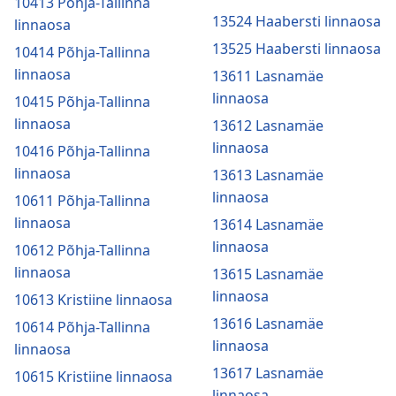
10413 Põhja-Tallinna
13524 Haabersti linnaosa
linnaosa
13525 Haabersti linnaosa
10414 Põhja-Tallinna
linnaosa
13611 Lasnamäe
linnaosa
10415 Põhja-Tallinna
linnaosa
13612 Lasnamäe
linnaosa
10416 Põhja-Tallinna
linnaosa
13613 Lasnamäe
linnaosa
10611 Põhja-Tallinna
linnaosa
13614 Lasnamäe
linnaosa
10612 Põhja-Tallinna
linnaosa
13615 Lasnamäe
linnaosa
10613 Kristiine linnaosa
13616 Lasnamäe
10614 Põhja-Tallinna
linnaosa
linnaosa
13617 Lasnamäe
10615 Kristiine linnaosa
linnaosa