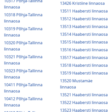
10317 Põhja-Tallinna
13426 Kristiine linnaosa
linnaosa
13511 Haabersti linnaosa
10318 Põhja-Tallinna
13512 Haabersti linnaosa
linnaosa
13513 Haabersti linnaosa
10319 Põhja-Tallinna
13514 Haabersti linnaosa
linnaosa
13515 Haabersti linnaosa
10320 Põhja-Tallinna
linnaosa
13516 Haabersti linnaosa
10321 Põhja-Tallinna
13517 Haabersti linnaosa
linnaosa
13518 Haabersti linnaosa
10323 Põhja-Tallinna
13519 Haabersti linnaosa
linnaosa
13520 Mustamäe
10411 Põhja-Tallinna
linnaosa
linnaosa
13521 Haabersti linnaosa
10412 Põhja-Tallinna
13522 Haabersti linnaosa
linnaosa
13523 Haabersti linnaosa