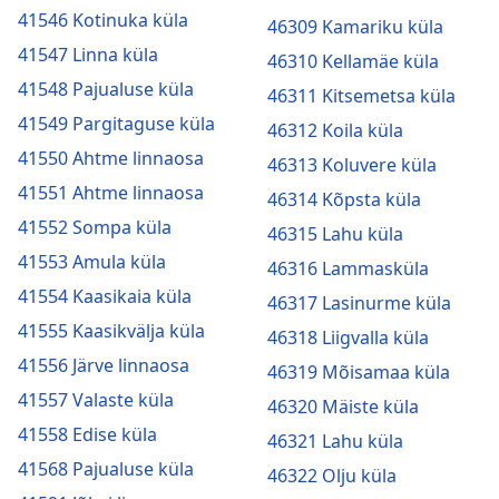
41546 Kotinuka küla
46309 Kamariku küla
41547 Linna küla
46310 Kellamäe küla
41548 Pajualuse küla
46311 Kitsemetsa küla
41549 Pargitaguse küla
46312 Koila küla
41550 Ahtme linnaosa
46313 Koluvere küla
41551 Ahtme linnaosa
46314 Kõpsta küla
41552 Sompa küla
46315 Lahu küla
41553 Amula küla
46316 Lammasküla
41554 Kaasikaia küla
46317 Lasinurme küla
41555 Kaasikvälja küla
46318 Liigvalla küla
41556 Järve linnaosa
46319 Mõisamaa küla
41557 Valaste küla
46320 Mäiste küla
41558 Edise küla
46321 Lahu küla
41568 Pajualuse küla
46322 Olju küla