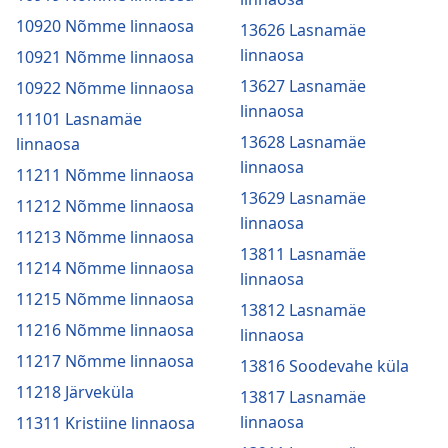
10920 Nõmme linnaosa
13626 Lasnamäe
linnaosa
10921 Nõmme linnaosa
13627 Lasnamäe
10922 Nõmme linnaosa
linnaosa
11101 Lasnamäe
13628 Lasnamäe
linnaosa
linnaosa
11211 Nõmme linnaosa
13629 Lasnamäe
11212 Nõmme linnaosa
linnaosa
11213 Nõmme linnaosa
13811 Lasnamäe
11214 Nõmme linnaosa
linnaosa
11215 Nõmme linnaosa
13812 Lasnamäe
11216 Nõmme linnaosa
linnaosa
11217 Nõmme linnaosa
13816 Soodevahe küla
11218 Järveküla
13817 Lasnamäe
linnaosa
11311 Kristiine linnaosa