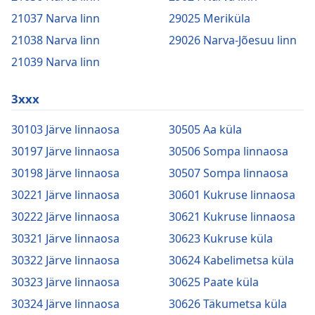
21037 Narva linn
29025 Meriküla
21038 Narva linn
29026 Narva-Jõesuu linn
21039 Narva linn
3xxx
30103 Järve linnaosa
30505 Aa küla
30197 Järve linnaosa
30506 Sompa linnaosa
30198 Järve linnaosa
30507 Sompa linnaosa
30221 Järve linnaosa
30601 Kukruse linnaosa
30222 Järve linnaosa
30621 Kukruse linnaosa
30321 Järve linnaosa
30623 Kukruse küla
30322 Järve linnaosa
30624 Kabelimetsa küla
30323 Järve linnaosa
30625 Paate küla
30324 Järve linnaosa
30626 Täkumetsa küla