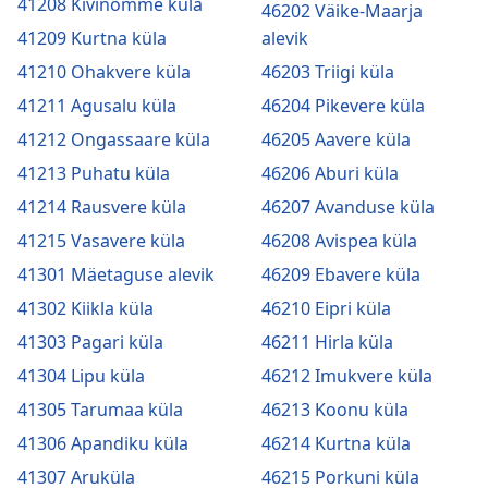
41208 Kivinõmme küla
46202 Väike-Maarja
41209 Kurtna küla
alevik
41210 Ohakvere küla
46203 Triigi küla
41211 Agusalu küla
46204 Pikevere küla
41212 Ongassaare küla
46205 Aavere küla
41213 Puhatu küla
46206 Aburi küla
41214 Rausvere küla
46207 Avanduse küla
41215 Vasavere küla
46208 Avispea küla
41301 Mäetaguse alevik
46209 Ebavere küla
41302 Kiikla küla
46210 Eipri küla
41303 Pagari küla
46211 Hirla küla
41304 Lipu küla
46212 Imukvere küla
41305 Tarumaa küla
46213 Koonu küla
41306 Apandiku küla
46214 Kurtna küla
41307 Aruküla
46215 Porkuni küla