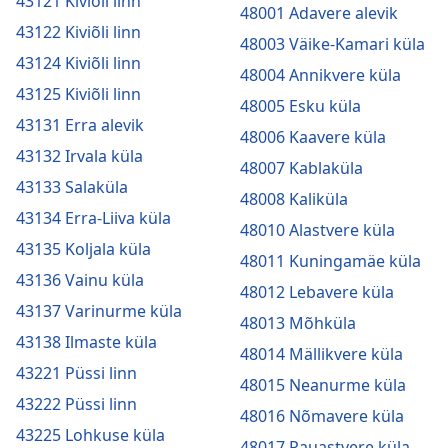
43121 Kiviõli linn
48001 Adavere alevik
43122 Kiviõli linn
48003 Väike-Kamari küla
43124 Kiviõli linn
48004 Annikvere küla
43125 Kiviõli linn
48005 Esku küla
43131 Erra alevik
48006 Kaavere küla
43132 Irvala küla
48007 Kablaküla
43133 Salaküla
48008 Kaliküla
43134 Erra-Liiva küla
48010 Alastvere küla
43135 Koljala küla
48011 Kuningamäe küla
43136 Vainu küla
48012 Lebavere küla
43137 Varinurme küla
48013 Mõhküla
43138 Ilmaste küla
48014 Mällikvere küla
43221 Püssi linn
48015 Neanurme küla
43222 Püssi linn
48016 Nõmavere küla
43225 Lohkuse küla
48017 Pauastvere küla