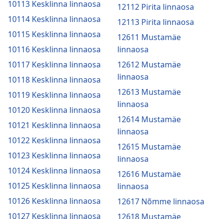
10113 Kesklinna linnaosa
12112 Pirita linnaosa
10114 Kesklinna linnaosa
12113 Pirita linnaosa
10115 Kesklinna linnaosa
12611 Mustamäe
10116 Kesklinna linnaosa
linnaosa
10117 Kesklinna linnaosa
12612 Mustamäe
linnaosa
10118 Kesklinna linnaosa
12613 Mustamäe
10119 Kesklinna linnaosa
linnaosa
10120 Kesklinna linnaosa
12614 Mustamäe
10121 Kesklinna linnaosa
linnaosa
10122 Kesklinna linnaosa
12615 Mustamäe
10123 Kesklinna linnaosa
linnaosa
10124 Kesklinna linnaosa
12616 Mustamäe
10125 Kesklinna linnaosa
linnaosa
10126 Kesklinna linnaosa
12617 Nõmme linnaosa
10127 Kesklinna linnaosa
12618 Mustamäe