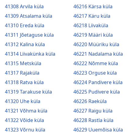
41308 Arvila küla
46216 Kärsa küla
41309 Atsalama küla
46217 Käru küla
41310 Ereda küla
46218 Liivaküla
41311 Jõetaguse küla
46219 Määri küla
41312 Kalina küla
46220 Müüriku küla
41314 Liivakünka küla
46221 Nadalama küla
41315 Metsküla
46222 Nõmme küla
41317 Rajaküla
46223 Orguse küla
41318 Ratva küla
46224 Pandivere küla
41319 Tarakuse küla
46225 Pudivere küla
41320 Uhe küla
46226 Raeküla
41321 Võhma küla
46227 Raigu küla
41322 Võide küla
46228 Rastla küla
41323 Võrnu küla
46229 Uuemõisa küla