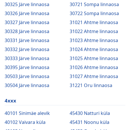
30325 Järve linnaosa
30721 Sompa linnaosa
30326 Järve linnaosa
30722 Sompa linnaosa
30327 Järve linnaosa
31021 Ahtme linnaosa
30328 Järve linnaosa
31022 Ahtme linnaosa
30331 Järve linnaosa
31023 Ahtme linnaosa
30332 Järve linnaosa
31024 Ahtme linnaosa
30333 Järve linnaosa
31025 Ahtme linnaosa
30395 Järve linnaosa
31026 Ahtme linnaosa
30503 Järve linnaosa
31027 Ahtme linnaosa
30504 Järve linnaosa
31221 Oru linnaosa
4xxx
40101 Sinimäe alevik
45430 Natturi küla
40102 Vaivara küla
45431 Noonu küla