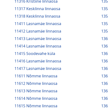
11316 Kristiine linnaosa
135
11317 Kesklinna linnaosa
135
11318 Kesklinna linnaosa
135
11411 Lasnamäe linnaosa
135
11412 Lasnamäe linnaosa
135
11413 Lasnamäe linnaosa
136
11414 Lasnamäe linnaosa
136
11415 Soodevahe küla
136
11416 Lasnamäe linnaosa
136
11417 Lasnamäe linnaosa
136
11611 Nõmme linnaosa
136
11612 Nõmme linnaosa
136
11613 Nõmme linnaosa
136
11614 Nõmme linnaosa
136
11615 Nõmme linnaosa
136