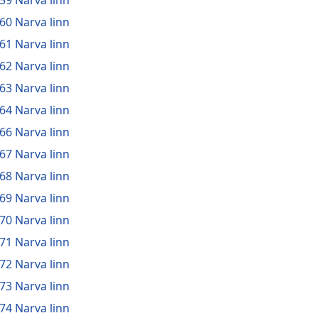
60 Narva linn
61 Narva linn
62 Narva linn
63 Narva linn
64 Narva linn
66 Narva linn
67 Narva linn
68 Narva linn
69 Narva linn
70 Narva linn
71 Narva linn
72 Narva linn
73 Narva linn
74 Narva linn