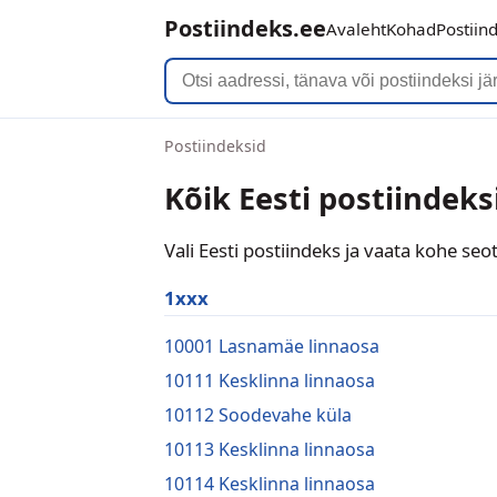
Postiindeks.ee
Avaleht
Kohad
Postiin
Postiindeksid
Kõik Eesti postiindeks
Vali Eesti postiindeks ja vaata kohe seo
1xxx
10001 Lasnamäe linnaosa
10111 Kesklinna linnaosa
10112 Soodevahe küla
10113 Kesklinna linnaosa
10114 Kesklinna linnaosa