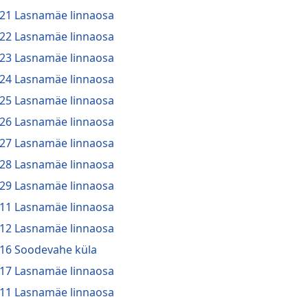
21 Lasnamäe linnaosa
22 Lasnamäe linnaosa
23 Lasnamäe linnaosa
24 Lasnamäe linnaosa
25 Lasnamäe linnaosa
26 Lasnamäe linnaosa
27 Lasnamäe linnaosa
28 Lasnamäe linnaosa
29 Lasnamäe linnaosa
11 Lasnamäe linnaosa
12 Lasnamäe linnaosa
16 Soodevahe küla
17 Lasnamäe linnaosa
11 Lasnamäe linnaosa