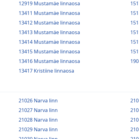
12919 Mustamäe linnaosa
151
13411 Mustamäe linnaosa
151
13412 Mustamäe linnaosa
151
13413 Mustamäe linnaosa
151
13414 Mustamäe linnaosa
151
13415 Mustamäe linnaosa
151
13416 Mustamäe linnaosa
190
13417 Kristiine linnaosa
21026 Narva linn
210
21027 Narva linn
210
21028 Narva linn
210
21029 Narva linn
210
21030 Narva linn
210