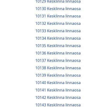
10129 Kesklinna linnaosa
10130 Kesklinna linnaosa
10131 Kesklinna linnaosa
10132 Kesklinna linnaosa
10133 Kesklinna linnaosa
10134 Kesklinna linnaosa
10135 Kesklinna linnaosa
10136 Kesklinna linnaosa
10137 Kesklinna linnaosa
10138 Kesklinna linnaosa
10139 Kesklinna linnaosa
10140 Kesklinna linnaosa
10141 Kesklinna linnaosa
10142 Kesklinna linnaosa
10143 Kesklinna linnaosa