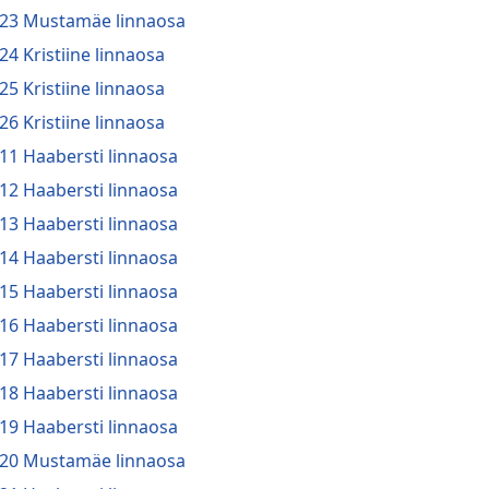
23 Mustamäe linnaosa
24 Kristiine linnaosa
25 Kristiine linnaosa
26 Kristiine linnaosa
11 Haabersti linnaosa
12 Haabersti linnaosa
13 Haabersti linnaosa
14 Haabersti linnaosa
15 Haabersti linnaosa
16 Haabersti linnaosa
17 Haabersti linnaosa
18 Haabersti linnaosa
19 Haabersti linnaosa
20 Mustamäe linnaosa