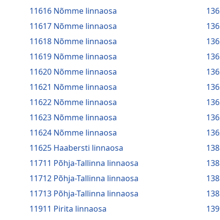
11616 Nõmme linnaosa
136
11617 Nõmme linnaosa
136
11618 Nõmme linnaosa
136
11619 Nõmme linnaosa
136
11620 Nõmme linnaosa
136
11621 Nõmme linnaosa
136
11622 Nõmme linnaosa
136
11623 Nõmme linnaosa
136
11624 Nõmme linnaosa
136
11625 Haabersti linnaosa
138
11711 Põhja-Tallinna linnaosa
138
11712 Põhja-Tallinna linnaosa
138
11713 Põhja-Tallinna linnaosa
138
11911 Pirita linnaosa
139