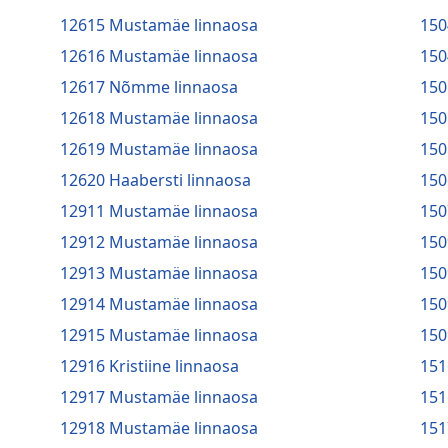
12615 Mustamäe linnaosa
150
12616 Mustamäe linnaosa
150
12617 Nõmme linnaosa
150
12618 Mustamäe linnaosa
150
12619 Mustamäe linnaosa
150
12620 Haabersti linnaosa
150
12911 Mustamäe linnaosa
150
12912 Mustamäe linnaosa
150
12913 Mustamäe linnaosa
150
12914 Mustamäe linnaosa
150
12915 Mustamäe linnaosa
150
12916 Kristiine linnaosa
151
12917 Mustamäe linnaosa
151
12918 Mustamäe linnaosa
151