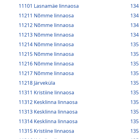
11101 Lasnamäe linnaosa
134
11211 Nõmme linnaosa
134
11212 Nõmme linnaosa
134
11213 Nõmme linnaosa
134
11214 Nõmme linnaosa
135
11215 Nõmme linnaosa
135
11216 Nõmme linnaosa
135
11217 Nõmme linnaosa
135
11218 Järveküla
135
11311 Kristiine linnaosa
135
11312 Kesklinna linnaosa
135
11313 Kesklinna linnaosa
135
11314 Kesklinna linnaosa
135
11315 Kristiine linnaosa
135