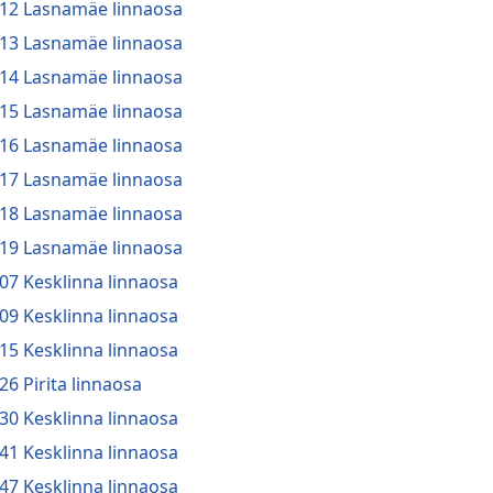
12 Lasnamäe linnaosa
13 Lasnamäe linnaosa
14 Lasnamäe linnaosa
15 Lasnamäe linnaosa
16 Lasnamäe linnaosa
17 Lasnamäe linnaosa
18 Lasnamäe linnaosa
19 Lasnamäe linnaosa
07 Kesklinna linnaosa
09 Kesklinna linnaosa
15 Kesklinna linnaosa
26 Pirita linnaosa
30 Kesklinna linnaosa
41 Kesklinna linnaosa
47 Kesklinna linnaosa