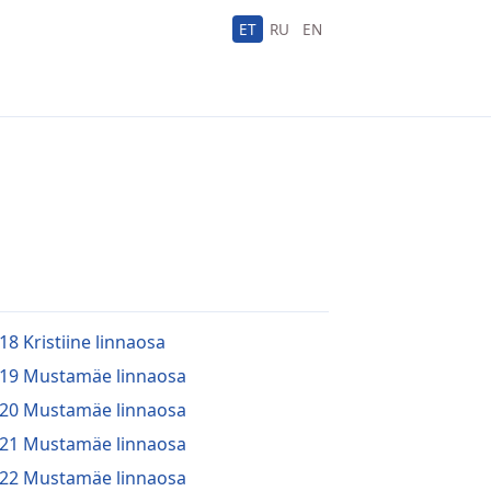
ET
RU
EN
18 Kristiine linnaosa
19 Mustamäe linnaosa
20 Mustamäe linnaosa
21 Mustamäe linnaosa
22 Mustamäe linnaosa