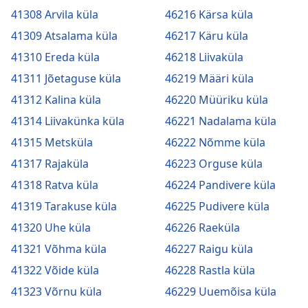
41308 Arvila küla
46216 Kärsa küla
41309 Atsalama küla
46217 Käru küla
41310 Ereda küla
46218 Liivaküla
41311 Jõetaguse küla
46219 Määri küla
41312 Kalina küla
46220 Müüriku küla
41314 Liivakünka küla
46221 Nadalama küla
41315 Metsküla
46222 Nõmme küla
41317 Rajaküla
46223 Orguse küla
41318 Ratva küla
46224 Pandivere küla
41319 Tarakuse küla
46225 Pudivere küla
41320 Uhe küla
46226 Raeküla
41321 Võhma küla
46227 Raigu küla
41322 Võide küla
46228 Rastla küla
41323 Võrnu küla
46229 Uuemõisa küla