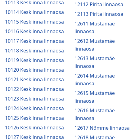
10113 Kesklinna linnaosa
12112 Pirita linnaosa
10114 Kesklinna linnaosa
12113 Pirita linnaosa
10115 Kesklinna linnaosa
12611 Mustamäe
10116 Kesklinna linnaosa
linnaosa
10117 Kesklinna linnaosa
12612 Mustamäe
linnaosa
10118 Kesklinna linnaosa
12613 Mustamäe
10119 Kesklinna linnaosa
linnaosa
10120 Kesklinna linnaosa
12614 Mustamäe
10121 Kesklinna linnaosa
linnaosa
10122 Kesklinna linnaosa
12615 Mustamäe
10123 Kesklinna linnaosa
linnaosa
10124 Kesklinna linnaosa
12616 Mustamäe
10125 Kesklinna linnaosa
linnaosa
10126 Kesklinna linnaosa
12617 Nõmme linnaosa
10127 Kesklinna linnaosa
12618 Mustamäe