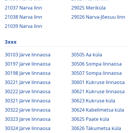
21037 Narva linn
29025 Meriküla
21038 Narva linn
29026 Narva-Jõesuu linn
21039 Narva linn
3xxx
30103 Järve linnaosa
30505 Aa küla
30197 Järve linnaosa
30506 Sompa linnaosa
30198 Järve linnaosa
30507 Sompa linnaosa
30221 Järve linnaosa
30601 Kukruse linnaosa
30222 Järve linnaosa
30621 Kukruse linnaosa
30321 Järve linnaosa
30623 Kukruse küla
30322 Järve linnaosa
30624 Kabelimetsa küla
30323 Järve linnaosa
30625 Paate küla
30324 Järve linnaosa
30626 Täkumetsa küla