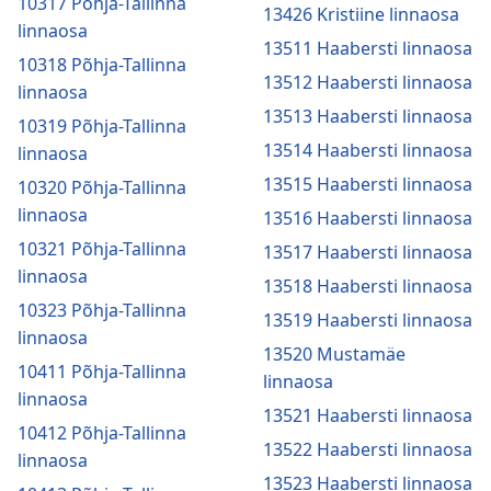
10317 Põhja-Tallinna
13426 Kristiine linnaosa
linnaosa
13511 Haabersti linnaosa
10318 Põhja-Tallinna
13512 Haabersti linnaosa
linnaosa
13513 Haabersti linnaosa
10319 Põhja-Tallinna
13514 Haabersti linnaosa
linnaosa
13515 Haabersti linnaosa
10320 Põhja-Tallinna
linnaosa
13516 Haabersti linnaosa
10321 Põhja-Tallinna
13517 Haabersti linnaosa
linnaosa
13518 Haabersti linnaosa
10323 Põhja-Tallinna
13519 Haabersti linnaosa
linnaosa
13520 Mustamäe
10411 Põhja-Tallinna
linnaosa
linnaosa
13521 Haabersti linnaosa
10412 Põhja-Tallinna
13522 Haabersti linnaosa
linnaosa
13523 Haabersti linnaosa