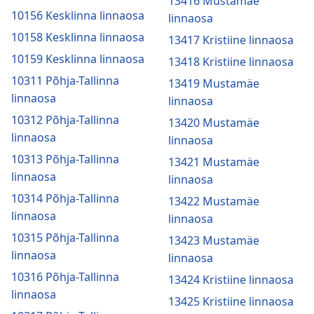
13416 Mustamäe
10156 Kesklinna linnaosa
linnaosa
10158 Kesklinna linnaosa
13417 Kristiine linnaosa
10159 Kesklinna linnaosa
13418 Kristiine linnaosa
10311 Põhja-Tallinna
13419 Mustamäe
linnaosa
linnaosa
10312 Põhja-Tallinna
13420 Mustamäe
linnaosa
linnaosa
10313 Põhja-Tallinna
13421 Mustamäe
linnaosa
linnaosa
10314 Põhja-Tallinna
13422 Mustamäe
linnaosa
linnaosa
10315 Põhja-Tallinna
13423 Mustamäe
linnaosa
linnaosa
10316 Põhja-Tallinna
13424 Kristiine linnaosa
linnaosa
13425 Kristiine linnaosa