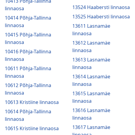
10413 Põhja-Tallinna
13524 Haabersti linnaosa
linnaosa
13525 Haabersti linnaosa
10414 Põhja-Tallinna
linnaosa
13611 Lasnamäe
linnaosa
10415 Põhja-Tallinna
linnaosa
13612 Lasnamäe
linnaosa
10416 Põhja-Tallinna
linnaosa
13613 Lasnamäe
linnaosa
10611 Põhja-Tallinna
linnaosa
13614 Lasnamäe
linnaosa
10612 Põhja-Tallinna
linnaosa
13615 Lasnamäe
linnaosa
10613 Kristiine linnaosa
13616 Lasnamäe
10614 Põhja-Tallinna
linnaosa
linnaosa
13617 Lasnamäe
10615 Kristiine linnaosa
linnaosa