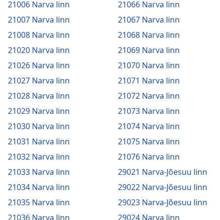
21006 Narva linn
21066 Narva linn
21007 Narva linn
21067 Narva linn
21008 Narva linn
21068 Narva linn
21020 Narva linn
21069 Narva linn
21026 Narva linn
21070 Narva linn
21027 Narva linn
21071 Narva linn
21028 Narva linn
21072 Narva linn
21029 Narva linn
21073 Narva linn
21030 Narva linn
21074 Narva linn
21031 Narva linn
21075 Narva linn
21032 Narva linn
21076 Narva linn
21033 Narva linn
29021 Narva-Jõesuu linn
21034 Narva linn
29022 Narva-Jõesuu linn
21035 Narva linn
29023 Narva-Jõesuu linn
21036 Narva linn
29024 Narva linn