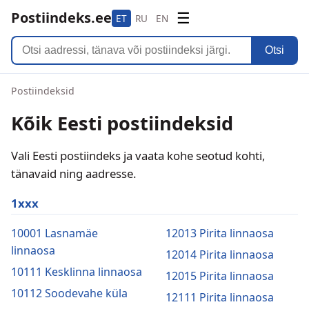
Postiindeks.ee
☰
ET
RU
EN
Otsi
Postiindeksid
Kõik Eesti postiindeksid
Vali Eesti postiindeks ja vaata kohe seotud kohti,
tänavaid ning aadresse.
1xxx
10001 Lasnamäe
12013 Pirita linnaosa
linnaosa
12014 Pirita linnaosa
10111 Kesklinna linnaosa
12015 Pirita linnaosa
10112 Soodevahe küla
12111 Pirita linnaosa