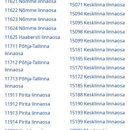
11621 Nõmme linnaosa
15071 Kesklinna linnaosa
11622 Nõmme linnaosa
15094 Kesklinna linnaosa
11623 Nõmme linnaosa
15095 Kesklinna linnaosa
11624 Nõmme linnaosa
15098 Kesklinna linnaosa
11625 Haabersti linnaosa
15099 Kesklinna linnaosa
11711 Põhja-Tallinna
15161 Kesklinna linnaosa
linnaosa
15165 Kesklinna linnaosa
11712 Põhja-Tallinna
15170 Kesklinna linnaosa
linnaosa
15172 Kesklinna linnaosa
11713 Põhja-Tallinna
15185 Kesklinna linnaosa
linnaosa
15188 Kesklinna linnaosa
11911 Pirita linnaosa
15190 Kesklinna linnaosa
11912 Pirita linnaosa
15193 Kesklinna linnaosa
11913 Pirita linnaosa
15199 Kesklinna linnaosa
11914 Pirita linnaosa