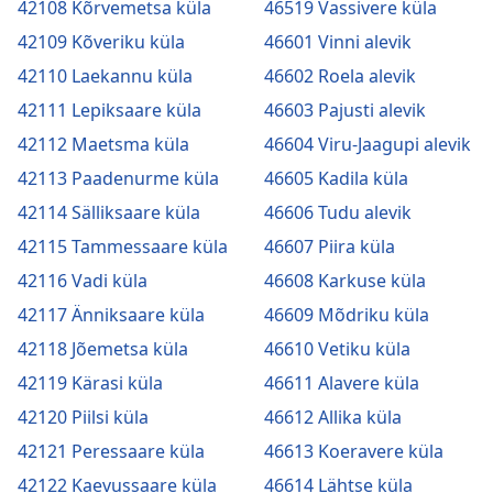
42108 Kõrvemetsa küla
46519 Vassivere küla
42109 Kõveriku küla
46601 Vinni alevik
42110 Laekannu küla
46602 Roela alevik
42111 Lepiksaare küla
46603 Pajusti alevik
42112 Maetsma küla
46604 Viru-Jaagupi alevik
42113 Paadenurme küla
46605 Kadila küla
42114 Sälliksaare küla
46606 Tudu alevik
42115 Tammessaare küla
46607 Piira küla
42116 Vadi küla
46608 Karkuse küla
42117 Änniksaare küla
46609 Mõdriku küla
42118 Jõemetsa küla
46610 Vetiku küla
42119 Kärasi küla
46611 Alavere küla
42120 Piilsi küla
46612 Allika küla
42121 Peressaare küla
46613 Koeravere küla
42122 Kaevussaare küla
46614 Lähtse küla