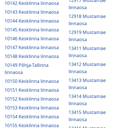
12917 Mustamäe
10142 Kesklinna linnaosa
linnaosa
10143 Kesklinna linnaosa
12918 Mustamäe
10144 Kesklinna linnaosa
linnaosa
10145 Kesklinna linnaosa
12919 Mustamäe
10146 Kesklinna linnaosa
linnaosa
10147 Kesklinna linnaosa
13411 Mustamäe
linnaosa
10148 Kesklinna linnaosa
13412 Mustamäe
10149 Põhja-Tallinna
linnaosa
linnaosa
13413 Mustamäe
10150 Kesklinna linnaosa
linnaosa
10151 Kesklinna linnaosa
13414 Mustamäe
10152 Kesklinna linnaosa
linnaosa
10153 Kesklinna linnaosa
13415 Mustamäe
10154 Kesklinna linnaosa
linnaosa
10155 Kesklinna linnaosa