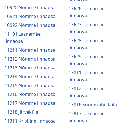
10920 Nõmme linnaosa
13626 Lasnamäe
linnaosa
10921 Nõmme linnaosa
13627 Lasnamäe
10922 Nõmme linnaosa
linnaosa
11101 Lasnamäe
13628 Lasnamäe
linnaosa
linnaosa
11211 Nõmme linnaosa
13629 Lasnamäe
11212 Nõmme linnaosa
linnaosa
11213 Nõmme linnaosa
13811 Lasnamäe
11214 Nõmme linnaosa
linnaosa
11215 Nõmme linnaosa
13812 Lasnamäe
11216 Nõmme linnaosa
linnaosa
11217 Nõmme linnaosa
13816 Soodevahe küla
11218 Järveküla
13817 Lasnamäe
linnaosa
11311 Kristiine linnaosa