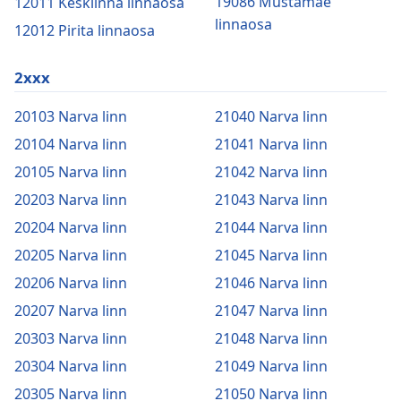
19086 Mustamäe
12011 Kesklinna linnaosa
linnaosa
12012 Pirita linnaosa
2xxx
20103 Narva linn
21040 Narva linn
20104 Narva linn
21041 Narva linn
20105 Narva linn
21042 Narva linn
20203 Narva linn
21043 Narva linn
20204 Narva linn
21044 Narva linn
20205 Narva linn
21045 Narva linn
20206 Narva linn
21046 Narva linn
20207 Narva linn
21047 Narva linn
20303 Narva linn
21048 Narva linn
20304 Narva linn
21049 Narva linn
20305 Narva linn
21050 Narva linn