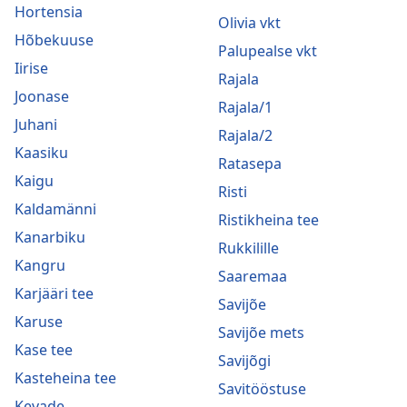
Hortensia
Olivia vkt
Hõbekuuse
Palupealse vkt
Iirise
Rajala
Joonase
Rajala/1
Juhani
Rajala/2
Kaasiku
Ratasepa
Kaigu
Risti
Kaldamänni
Ristikheina tee
Kanarbiku
Rukkilille
Kangru
Saaremaa
Karjääri tee
Savijõe
Karuse
Savijõe mets
Kase tee
Savijõgi
Kasteheina tee
Savitööstuse
Kevade