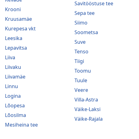
Savitööstuse tee
Krooni
Sepa tee
Kruusamäe
Siimo
Kurepesa vkt
Soometsa
Leesika
Suve
Lepavitsa
Tenso
Liiva
Tiigi
Liivaku
Toomu
Liivamäe
Tuule
Linnu
Veere
Logina
Villa-Astra
Lõopesa
Väike-Laksi
Lõosilma
Väike-Rajala
Mesiheina tee