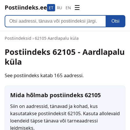
Postiindeks.ee
☰
ET
RU
EN
Otsi
Postiindeksid
›
62105 Aardlapalu küla
Postiindeks 62105 - Aardlapalu
küla
See postiindeks katab 165 aadressi.
Mida hõlmab postiindeks 62105
Siin on aadressid, tänavad ja kohad, kus
kasutatakse postiindeksit 62105. Kasuta allolevaid
loendeid täpse tänava või tarneaadressi
leidmiseks.