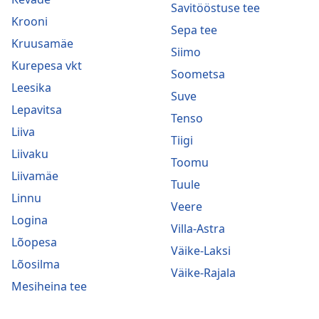
Savitööstuse tee
Krooni
Sepa tee
Kruusamäe
Siimo
Kurepesa vkt
Soometsa
Leesika
Suve
Lepavitsa
Tenso
Liiva
Tiigi
Liivaku
Toomu
Liivamäe
Tuule
Linnu
Veere
Logina
Villa-Astra
Lõopesa
Väike-Laksi
Lõosilma
Väike-Rajala
Mesiheina tee