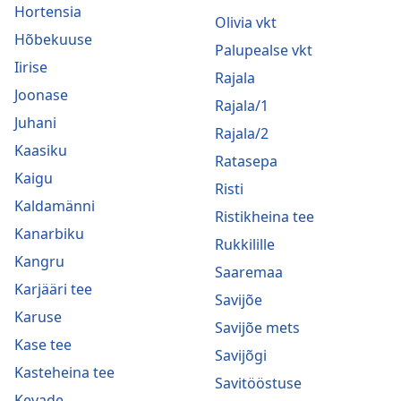
Hortensia
Olivia vkt
Hõbekuuse
Palupealse vkt
Iirise
Rajala
Joonase
Rajala/1
Juhani
Rajala/2
Kaasiku
Ratasepa
Kaigu
Risti
Kaldamänni
Ristikheina tee
Kanarbiku
Rukkilille
Kangru
Saaremaa
Karjääri tee
Savijõe
Karuse
Savijõe mets
Kase tee
Savijõgi
Kasteheina tee
Savitööstuse
Kevade