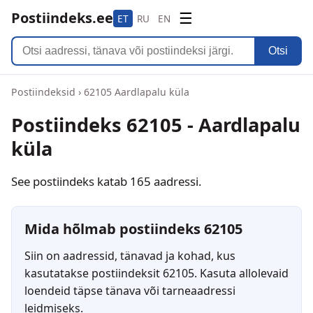
Postiindeks.ee
☰
ET
RU
EN
Otsi
Postiindeksid
›
62105 Aardlapalu küla
Postiindeks 62105 - Aardlapalu
küla
See postiindeks katab 165 aadressi.
Mida hõlmab postiindeks 62105
Siin on aadressid, tänavad ja kohad, kus
kasutatakse postiindeksit 62105. Kasuta allolevaid
loendeid täpse tänava või tarneaadressi
leidmiseks.