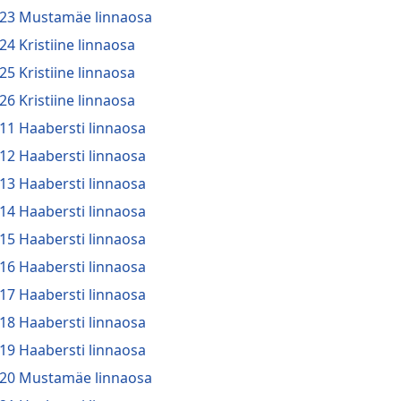
23 Mustamäe linnaosa
24 Kristiine linnaosa
25 Kristiine linnaosa
26 Kristiine linnaosa
11 Haabersti linnaosa
12 Haabersti linnaosa
13 Haabersti linnaosa
14 Haabersti linnaosa
15 Haabersti linnaosa
16 Haabersti linnaosa
17 Haabersti linnaosa
18 Haabersti linnaosa
19 Haabersti linnaosa
20 Mustamäe linnaosa