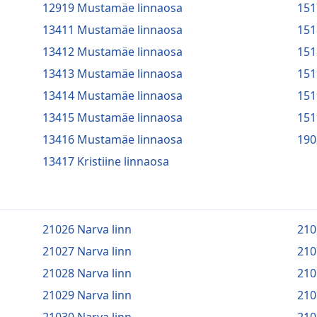
12919 Mustamäe linnaosa
151
13411 Mustamäe linnaosa
151
13412 Mustamäe linnaosa
151
13413 Mustamäe linnaosa
151
13414 Mustamäe linnaosa
151
13415 Mustamäe linnaosa
151
13416 Mustamäe linnaosa
190
13417 Kristiine linnaosa
21026 Narva linn
210
21027 Narva linn
210
21028 Narva linn
210
21029 Narva linn
210
21030 Narva linn
210