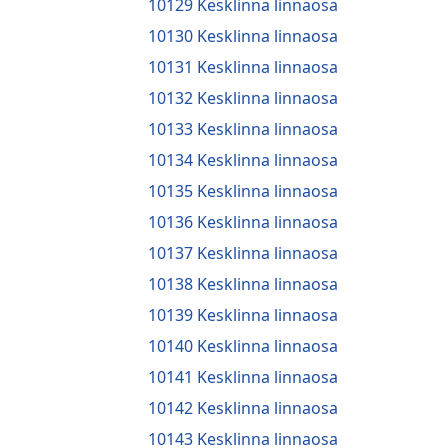
10129 Kesklinna linnaosa
10130 Kesklinna linnaosa
10131 Kesklinna linnaosa
10132 Kesklinna linnaosa
10133 Kesklinna linnaosa
10134 Kesklinna linnaosa
10135 Kesklinna linnaosa
10136 Kesklinna linnaosa
10137 Kesklinna linnaosa
10138 Kesklinna linnaosa
10139 Kesklinna linnaosa
10140 Kesklinna linnaosa
10141 Kesklinna linnaosa
10142 Kesklinna linnaosa
10143 Kesklinna linnaosa