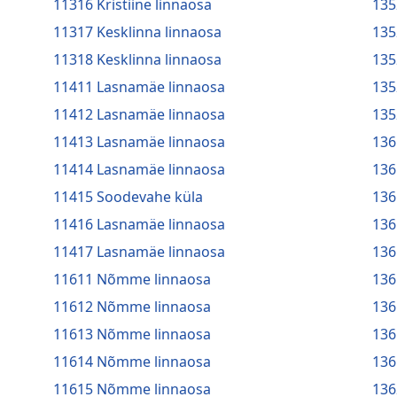
11316 Kristiine linnaosa
135
11317 Kesklinna linnaosa
135
11318 Kesklinna linnaosa
135
11411 Lasnamäe linnaosa
135
11412 Lasnamäe linnaosa
135
11413 Lasnamäe linnaosa
136
11414 Lasnamäe linnaosa
136
11415 Soodevahe küla
136
11416 Lasnamäe linnaosa
136
11417 Lasnamäe linnaosa
136
11611 Nõmme linnaosa
136
11612 Nõmme linnaosa
136
11613 Nõmme linnaosa
136
11614 Nõmme linnaosa
136
11615 Nõmme linnaosa
136