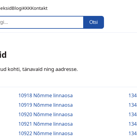
deksid
Blogi
KKK
Kontakt
Otsi
id
tud kohti, tänavaid ning aadresse.
10918 Nõmme linnaosa
134
10919 Nõmme linnaosa
134
10920 Nõmme linnaosa
134
10921 Nõmme linnaosa
134
10922 Nõmme linnaosa
134