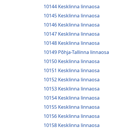
10144 Kesklinna linnaosa
10145 Kesklinna linnaosa
10146 Kesklinna linnaosa
10147 Kesklinna linnaosa
10148 Kesklinna linnaosa
10149 Põhja-Tallinna linnaosa
10150 Kesklinna linnaosa
10151 Kesklinna linnaosa
10152 Kesklinna linnaosa
10153 Kesklinna linnaosa
10154 Kesklinna linnaosa
10155 Kesklinna linnaosa
10156 Kesklinna linnaosa
10158 Kesklinna linnaosa