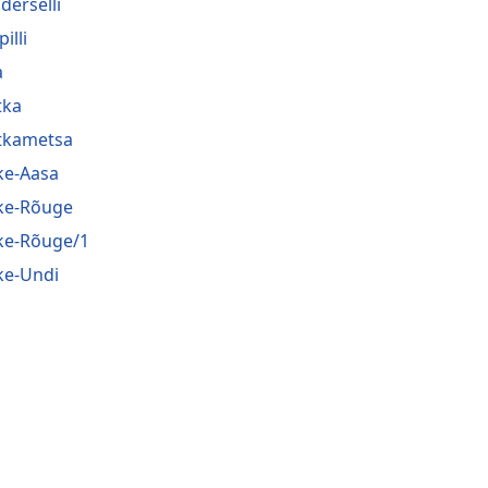
derselli
pilli
a
tka
tkametsa
ke-Aasa
ke-Rõuge
ke-Rõuge/1
ke-Undi