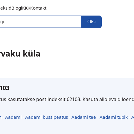
deksid
Blogi
KKK
Kontakt
Otsi
rvaku küla
103
kus kasutatakse postiindeksit 62103. Kasuta allolevaid loen
m
·
Aadami
·
Aadami bussipeatus
·
Aadami tee
·
Aadami tupik
·
A