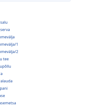
salu
serva
mevälja
mevälja/1
mevälja/2
u tee
upõllu
ra
ralauda
pani
ase
asemetsa