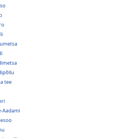
so
o
ro
li
umetsa
i
imetsa
ipõllu
a tee
eri
-Aadami
hesoo
nu