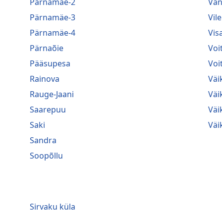
Pärnamäe-2
Van
Pärnamäe-3
Vile
Pärnamäe-4
Vis
Pärnaõie
Voi
Pääsupesa
Voi
Rainova
Väi
Rauge-Jaani
Väi
Saarepuu
Väi
Saki
Väi
Sandra
Soopõllu
Sirvaku küla