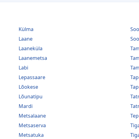
Külma
Soo
Laane
Soo
Laaneküla
Tam
Laanemetsa
Tam
Labi
Tam
Lepassaare
Tap
Lõokese
Tap
Lõunatipu
Tat
Mardi
Tat
Metsalaane
Tep
Metsaserva
Tig
Metsatuka
Tig