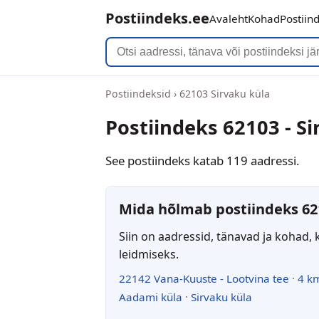
Postiindeks.ee
Avaleht
Kohad
Postiin
Postiindeksid
›
62103 Sirvaku küla
Postiindeks 62103 - Si
See postiindeks katab 119 aadressi.
Mida hõlmab postiindeks 62
Siin on aadressid, tänavad ja kohad, 
leidmiseks.
22142 Vana-Kuuste - Lootvina tee
·
4 k
Aadami küla
·
Sirvaku küla