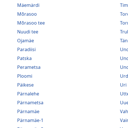
Mäemärdi
Tim
Mõrasoo
Tor
Mõrasoo tee
Tor
Nuudi tee
Trul
Ojamäe
Tän
Paradiisi
Und
Patska
Und
Perametsa
Und
Ploomi
Urd
Päikese
Uri
Pärnalehe
Utt
Pärnametsa
Uue
Pärnamäe
Va
Pärnamäe-1
Vai