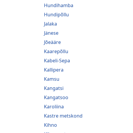
Hundihamba
Hundipõllu
Jalaka
Jänese
Jõeääre
Kaarepõllu
Kabeli-Sepa
Kallipera
Kamsu
Kangatsi
Kangatsoo
Karoliina
Kastre metskond
Kihno