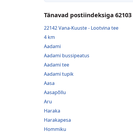
Tänavad postiindeksiga 62103
22142 Vana-Kuuste - Lootvina tee
4 km
Aadami
Aadami bussipeatus
Aadami tee
Aadami tupik
Aasa
Aasapõllu
Aru
Haraka
Harakapesa
Hommiku