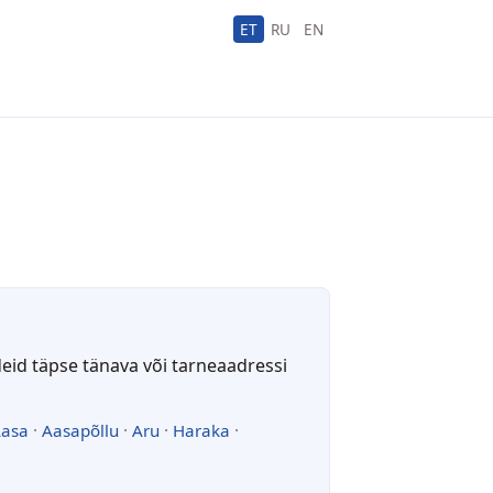
ET
RU
EN
deid täpse tänava või tarneaadressi
asa
·
Aasapõllu
·
Aru
·
Haraka
·