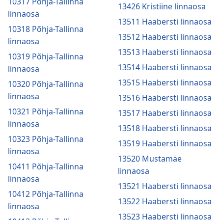
10317 Põhja-Tallinna
13426 Kristiine linnaosa
linnaosa
13511 Haabersti linnaosa
10318 Põhja-Tallinna
13512 Haabersti linnaosa
linnaosa
13513 Haabersti linnaosa
10319 Põhja-Tallinna
13514 Haabersti linnaosa
linnaosa
13515 Haabersti linnaosa
10320 Põhja-Tallinna
linnaosa
13516 Haabersti linnaosa
10321 Põhja-Tallinna
13517 Haabersti linnaosa
linnaosa
13518 Haabersti linnaosa
10323 Põhja-Tallinna
13519 Haabersti linnaosa
linnaosa
13520 Mustamäe
10411 Põhja-Tallinna
linnaosa
linnaosa
13521 Haabersti linnaosa
10412 Põhja-Tallinna
13522 Haabersti linnaosa
linnaosa
13523 Haabersti linnaosa