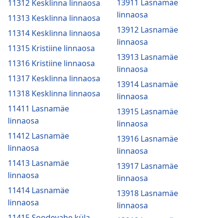
13911 Lasnamäe
11312 Kesklinna linnaosa
linnaosa
11313 Kesklinna linnaosa
13912 Lasnamäe
11314 Kesklinna linnaosa
linnaosa
11315 Kristiine linnaosa
13913 Lasnamäe
11316 Kristiine linnaosa
linnaosa
11317 Kesklinna linnaosa
13914 Lasnamäe
11318 Kesklinna linnaosa
linnaosa
11411 Lasnamäe
13915 Lasnamäe
linnaosa
linnaosa
11412 Lasnamäe
13916 Lasnamäe
linnaosa
linnaosa
11413 Lasnamäe
13917 Lasnamäe
linnaosa
linnaosa
11414 Lasnamäe
13918 Lasnamäe
linnaosa
linnaosa
11415 Soodevahe küla