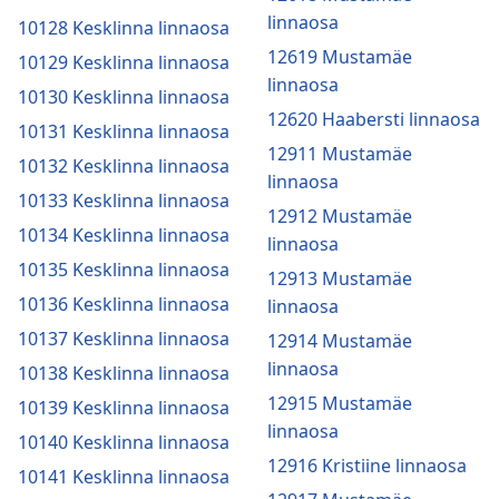
linnaosa
10128 Kesklinna linnaosa
12619 Mustamäe
10129 Kesklinna linnaosa
linnaosa
10130 Kesklinna linnaosa
12620 Haabersti linnaosa
10131 Kesklinna linnaosa
12911 Mustamäe
10132 Kesklinna linnaosa
linnaosa
10133 Kesklinna linnaosa
12912 Mustamäe
10134 Kesklinna linnaosa
linnaosa
10135 Kesklinna linnaosa
12913 Mustamäe
10136 Kesklinna linnaosa
linnaosa
10137 Kesklinna linnaosa
12914 Mustamäe
linnaosa
10138 Kesklinna linnaosa
12915 Mustamäe
10139 Kesklinna linnaosa
linnaosa
10140 Kesklinna linnaosa
12916 Kristiine linnaosa
10141 Kesklinna linnaosa