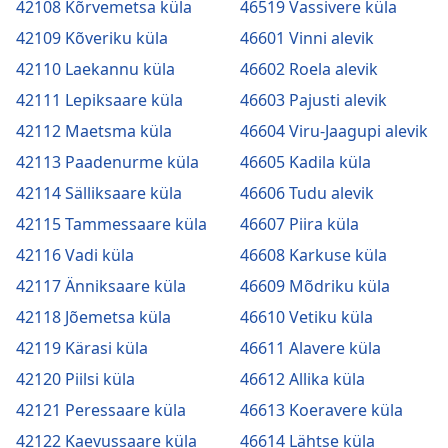
42108 Kõrvemetsa küla
46519 Vassivere küla
42109 Kõveriku küla
46601 Vinni alevik
42110 Laekannu küla
46602 Roela alevik
42111 Lepiksaare küla
46603 Pajusti alevik
42112 Maetsma küla
46604 Viru-Jaagupi alevik
42113 Paadenurme küla
46605 Kadila küla
42114 Sälliksaare küla
46606 Tudu alevik
42115 Tammessaare küla
46607 Piira küla
42116 Vadi küla
46608 Karkuse küla
42117 Änniksaare küla
46609 Mõdriku küla
42118 Jõemetsa küla
46610 Vetiku küla
42119 Kärasi küla
46611 Alavere küla
42120 Piilsi küla
46612 Allika küla
42121 Peressaare küla
46613 Koeravere küla
42122 Kaevussaare küla
46614 Lähtse küla