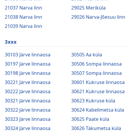
21037 Narva linn
29025 Meriküla
21038 Narva linn
29026 Narva-Jõesuu linn
21039 Narva linn
3xxx
30103 Järve linnaosa
30505 Aa küla
30197 Järve linnaosa
30506 Sompa linnaosa
30198 Järve linnaosa
30507 Sompa linnaosa
30221 Järve linnaosa
30601 Kukruse linnaosa
30222 Järve linnaosa
30621 Kukruse linnaosa
30321 Järve linnaosa
30623 Kukruse küla
30322 Järve linnaosa
30624 Kabelimetsa küla
30323 Järve linnaosa
30625 Paate küla
30324 Järve linnaosa
30626 Täkumetsa küla