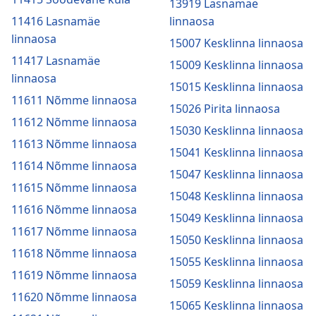
13919 Lasnamäe
11416 Lasnamäe
linnaosa
linnaosa
15007 Kesklinna linnaosa
11417 Lasnamäe
15009 Kesklinna linnaosa
linnaosa
15015 Kesklinna linnaosa
11611 Nõmme linnaosa
15026 Pirita linnaosa
11612 Nõmme linnaosa
15030 Kesklinna linnaosa
11613 Nõmme linnaosa
15041 Kesklinna linnaosa
11614 Nõmme linnaosa
15047 Kesklinna linnaosa
11615 Nõmme linnaosa
15048 Kesklinna linnaosa
11616 Nõmme linnaosa
15049 Kesklinna linnaosa
11617 Nõmme linnaosa
15050 Kesklinna linnaosa
11618 Nõmme linnaosa
15055 Kesklinna linnaosa
11619 Nõmme linnaosa
15059 Kesklinna linnaosa
11620 Nõmme linnaosa
15065 Kesklinna linnaosa