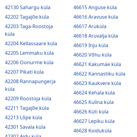
42130 Sahargu küla
46615 Anguse küla
42202 Tagajõe küla
46616 Aravuse küla
42203 Taga-Roostoja
46617 Aruküla
küla
46618 Aruvälja küla
42204 Kellassaare küla
46619 Inju küla
42205 Lemmaku küla
46620 Võhu küla
42206 Oonurme küla
46621 Kakumäe küla
42207 Pikati küla
46622 Kannastiku küla
42208 Rannapungerja
46623 Kaukvere küla
küla
46624 Kehala küla
42209 Roostoja küla
46625 Kulina küla
42211 Tagajõe küla
46626 Küti küla
42213 Lõpe küla
46627 Lepiku küla
42301 Savala küla
46628 Koiduküla
42302 Aidu küla