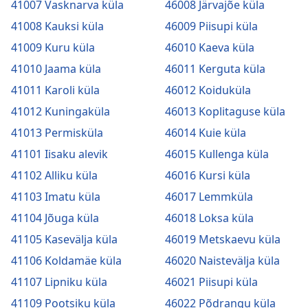
41007 Vasknarva küla
46008 Järvajõe küla
41008 Kauksi küla
46009 Piisupi küla
41009 Kuru küla
46010 Kaeva küla
41010 Jaama küla
46011 Kerguta küla
41011 Karoli küla
46012 Koiduküla
41012 Kuningaküla
46013 Koplitaguse küla
41013 Permisküla
46014 Kuie küla
41101 Iisaku alevik
46015 Kullenga küla
41102 Alliku küla
46016 Kursi küla
41103 Imatu küla
46017 Lemmküla
41104 Jõuga küla
46018 Loksa küla
41105 Kasevälja küla
46019 Metskaevu küla
41106 Koldamäe küla
46020 Naistevälja küla
41107 Lipniku küla
46021 Piisupi küla
41109 Pootsiku küla
46022 Põdrangu küla