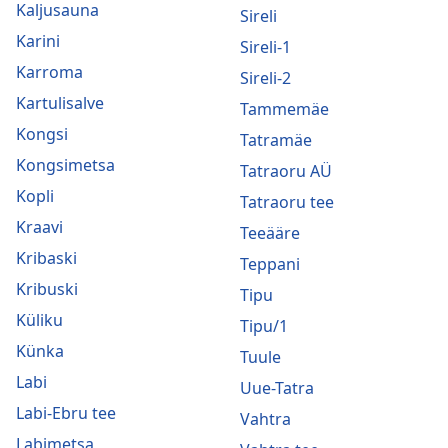
Kaljusauna
Sireli
Karini
Sireli-1
Karroma
Sireli-2
Kartulisalve
Tammemäe
Kongsi
Tatramäe
Kongsimetsa
Tatraoru AÜ
Kopli
Tatraoru tee
Kraavi
Teeääre
Kribaski
Teppani
Kribuski
Tipu
Küliku
Tipu/1
Künka
Tuule
Labi
Uue-Tatra
Labi-Ebru tee
Vahtra
Labimetsa