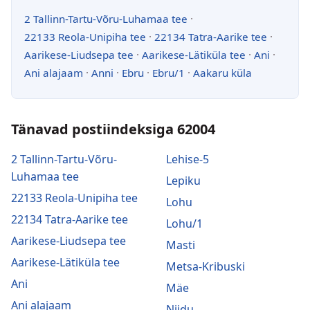
2 Tallinn-Tartu-Võru-Luhamaa tee
·
22133 Reola-Unipiha tee
·
22134 Tatra-Aarike tee
·
Aarikese-Liudsepa tee
·
Aarikese-Lätiküla tee
·
Ani
·
Ani alajaam
·
Anni
·
Ebru
·
Ebru/1
·
Aakaru küla
Tänavad postiindeksiga 62004
2 Tallinn-Tartu-Võru-
Lehise-5
Luhamaa tee
Lepiku
22133 Reola-Unipiha tee
Lohu
22134 Tatra-Aarike tee
Lohu/1
Aarikese-Liudsepa tee
Masti
Aarikese-Lätiküla tee
Metsa-Kribuski
Ani
Mäe
Ani alajaam
Niidu