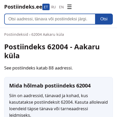
Postiindeks.ee
☰
ET
RU
EN
Otsi
Postiindeksid
›
62004 Aakaru küla
Postiindeks 62004 - Aakaru
küla
See postiindeks katab 88 aadressi.
Mida hõlmab postiindeks 62004
Siin on aadressid, tänavad ja kohad, kus
kasutatakse postiindeksit 62004. Kasuta allolevaid
loendeid täpse tänava või tarneaadressi
leidmiseks.