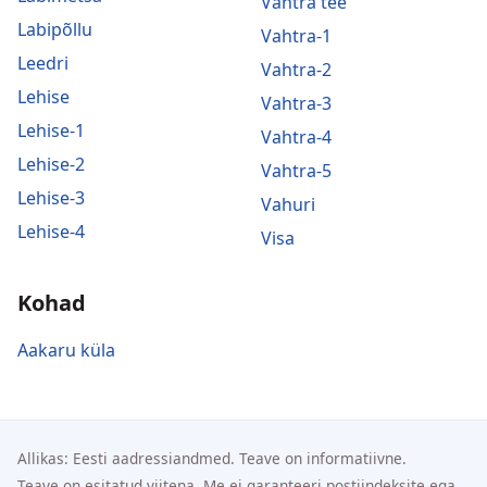
Vahtra tee
Labipõllu
Vahtra-1
Leedri
Vahtra-2
Lehise
Vahtra-3
Lehise-1
Vahtra-4
Lehise-2
Vahtra-5
Lehise-3
Vahuri
Lehise-4
Visa
Kohad
Aakaru küla
Allikas: Eesti aadressiandmed. Teave on informatiivne.
Teave on esitatud viitena. Me ei garanteeri postiindeksite ega