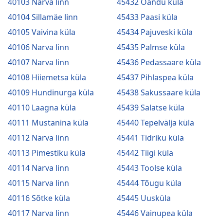
40103 Narva linn
45432 Oandu küla
40104 Sillamäe linn
45433 Paasi küla
40105 Vaivina küla
45434 Pajuveski küla
40106 Narva linn
45435 Palmse küla
40107 Narva linn
45436 Pedassaare küla
40108 Hiiemetsa küla
45437 Pihlaspea küla
40109 Hundinurga küla
45438 Sakussaare küla
40110 Laagna küla
45439 Salatse küla
40111 Mustanina küla
45440 Tepelvälja küla
40112 Narva linn
45441 Tidriku küla
40113 Pimestiku küla
45442 Tiigi küla
40114 Narva linn
45443 Toolse küla
40115 Narva linn
45444 Tõugu küla
40116 Sõtke küla
45445 Uusküla
40117 Narva linn
45446 Vainupea küla