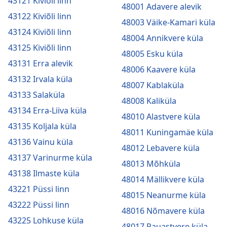
43121 Kiviõli linn
48001 Adavere alevik
43122 Kiviõli linn
48003 Väike-Kamari küla
43124 Kiviõli linn
48004 Annikvere küla
43125 Kiviõli linn
48005 Esku küla
43131 Erra alevik
48006 Kaavere küla
43132 Irvala küla
48007 Kablaküla
43133 Salaküla
48008 Kaliküla
43134 Erra-Liiva küla
48010 Alastvere küla
43135 Koljala küla
48011 Kuningamäe küla
43136 Vainu küla
48012 Lebavere küla
43137 Varinurme küla
48013 Mõhküla
43138 Ilmaste küla
48014 Mällikvere küla
43221 Püssi linn
48015 Neanurme küla
43222 Püssi linn
48016 Nõmavere küla
43225 Lohkuse küla
48017 Pauastvere küla