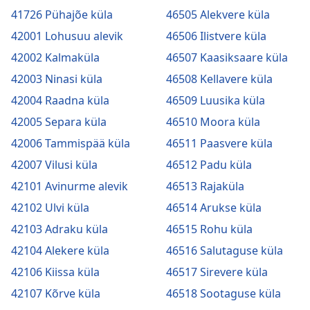
41726 Pühajõe küla
46505 Alekvere küla
42001 Lohusuu alevik
46506 Ilistvere küla
42002 Kalmaküla
46507 Kaasiksaare küla
42003 Ninasi küla
46508 Kellavere küla
42004 Raadna küla
46509 Luusika küla
42005 Separa küla
46510 Moora küla
42006 Tammispää küla
46511 Paasvere küla
42007 Vilusi küla
46512 Padu küla
42101 Avinurme alevik
46513 Rajaküla
42102 Ulvi küla
46514 Arukse küla
42103 Adraku küla
46515 Rohu küla
42104 Alekere küla
46516 Salutaguse küla
42106 Kiissa küla
46517 Sirevere küla
42107 Kõrve küla
46518 Sootaguse küla