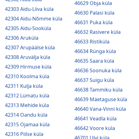
46629 Obja küla
42303 Aidu-Liiva küla
46630 Palasi küla
42304 Aidu-Nõmme küla
46631 Puka küla
42305 Aidu-Sooküla
46632 Rasivere küla
42306 Aruküla
46633 Ristiküla
42307 Arupäälse küla
46634 Rünga küla
42308 Aruvälja küla
46635 Saara küla
42309 Hirmuse küla
46636 Soonuka küla
42310 Koolma küla
46637 Suigu küla
42311 Kulja küla
46638 Tammiku küla
42312 Lümatu küla
46639 Mäetaguse küla
42313 Mehide küla
46640 Vana-Vinni küla
42314 Oandu küla
46641 Veadla küla
42315 Ojamaa küla
46642 Voore küla
42316 Piilse küla
46701 Ulvi küla