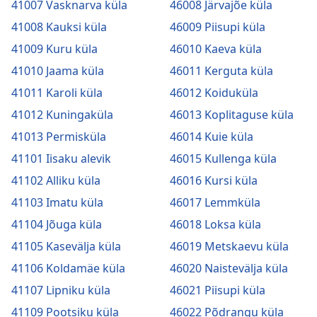
41007 Vasknarva küla
46008 Järvajõe küla
41008 Kauksi küla
46009 Piisupi küla
41009 Kuru küla
46010 Kaeva küla
41010 Jaama küla
46011 Kerguta küla
41011 Karoli küla
46012 Koiduküla
41012 Kuningaküla
46013 Koplitaguse küla
41013 Permisküla
46014 Kuie küla
41101 Iisaku alevik
46015 Kullenga küla
41102 Alliku küla
46016 Kursi küla
41103 Imatu küla
46017 Lemmküla
41104 Jõuga küla
46018 Loksa küla
41105 Kasevälja küla
46019 Metskaevu küla
41106 Koldamäe küla
46020 Naistevälja küla
41107 Lipniku küla
46021 Piisupi küla
41109 Pootsiku küla
46022 Põdrangu küla