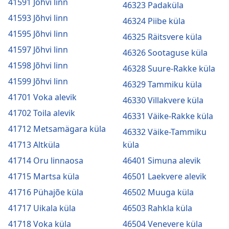
41591 Jõhvi linn
46323 Padaküla
41593 Jõhvi linn
46324 Piibe küla
41595 Jõhvi linn
46325 Räitsvere küla
41597 Jõhvi linn
46326 Sootaguse küla
41598 Jõhvi linn
46328 Suure-Rakke küla
41599 Jõhvi linn
46329 Tammiku küla
41701 Voka alevik
46330 Villakvere küla
41702 Toila alevik
46331 Väike-Rakke küla
41712 Metsamägara küla
46332 Väike-Tammiku
41713 Altküla
küla
41714 Oru linnaosa
46401 Simuna alevik
41715 Martsa küla
46501 Laekvere alevik
41716 Pühajõe küla
46502 Muuga küla
41717 Uikala küla
46503 Rahkla küla
41718 Voka küla
46504 Venevere küla