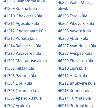
41208 Kivinõmme küla
46202 Väike-Maarja
41209 Kurtna küla
alevik
41210 Ohakvere küla
46203 Triigi küla
41211 Agusalu küla
46204 Pikevere küla
41212 Ongassaare küla
46205 Aavere küla
41213 Puhatu küla
46206 Aburi küla
41214 Rausvere küla
46207 Avanduse küla
41215 Vasavere küla
46208 Avispea küla
41301 Mäetaguse alevik
46209 Ebavere küla
41302 Kiikla küla
46210 Eipri küla
41303 Pagari küla
46211 Hirla küla
41304 Lipu küla
46212 Imukvere küla
41305 Tarumaa küla
46213 Koonu küla
41306 Apandiku küla
46214 Kurtna küla
41307 Aruküla
46215 Porkuni küla