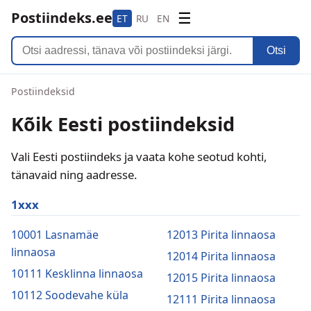
Postiindeks.ee
☰
ET
RU
EN
Otsi
Postiindeksid
Kõik Eesti postiindeksid
Vali Eesti postiindeks ja vaata kohe seotud kohti,
tänavaid ning aadresse.
1xxx
10001 Lasnamäe
12013 Pirita linnaosa
linnaosa
12014 Pirita linnaosa
10111 Kesklinna linnaosa
12015 Pirita linnaosa
10112 Soodevahe küla
12111 Pirita linnaosa