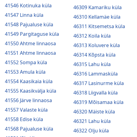
41546 Kotinuka küla
46309 Kamariku küla
41547 Linna küla
46310 Kellamäe küla
41548 Pajualuse küla
46311 Kitsemetsa küla
41549 Pargitaguse küla
46312 Koila küla
41550 Ahtme linnaosa
46313 Koluvere küla
41551 Ahtme linnaosa
46314 Kõpsta küla
41552 Sompa küla
46315 Lahu küla
41553 Amula küla
46316 Lammasküla
41554 Kaasikaia küla
46317 Lasinurme küla
41555 Kaasikvälja küla
46318 Liigvalla küla
41556 Järve linnaosa
46319 Mõisamaa küla
41557 Valaste küla
46320 Mäiste küla
41558 Edise küla
46321 Lahu küla
41568 Pajualuse küla
46322 Olju küla