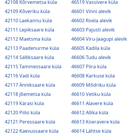
42108 Kõrvemetsa küla
46519 Vassivere küla
42109 Kõveriku küla
46601 Vinni alevik
42110 Laekannu küla
46602 Roela alevik
42111 Lepiksaare küla
46603 Pajusti alevik
42112 Maetsma küla
46604 Viru-Jaagupi alevik
42113 Paadenurme küla
46605 Kadila küla
42114 Sälliksaare küla
46606 Tudu alevik
42115 Tammessaare küla
46607 Piira küla
42116 Vadi küla
46608 Karkuse küla
42117 Änniksaare küla
46609 Mõdriku küla
42118 Jõemetsa küla
46610 Vetiku küla
42119 Kärasi küla
46611 Alavere küla
42120 Piilsi küla
46612 Allika küla
42121 Peressaare küla
46613 Koeravere küla
42122 Kaevussaare küla
46614 Lähtse küla