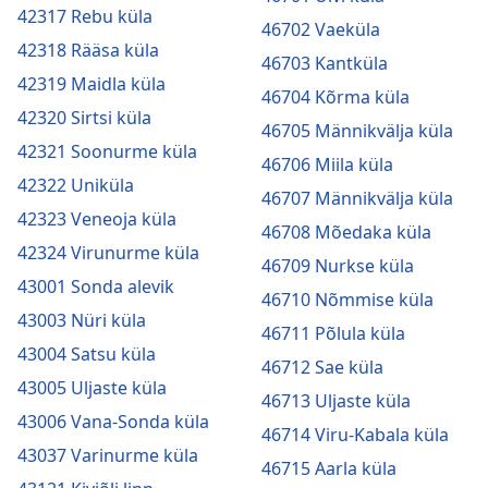
42317 Rebu küla
46702 Vaeküla
42318 Rääsa küla
46703 Kantküla
42319 Maidla küla
46704 Kõrma küla
42320 Sirtsi küla
46705 Männikvälja küla
42321 Soonurme küla
46706 Miila küla
42322 Uniküla
46707 Männikvälja küla
42323 Veneoja küla
46708 Mõedaka küla
42324 Virunurme küla
46709 Nurkse küla
43001 Sonda alevik
46710 Nõmmise küla
43003 Nüri küla
46711 Põlula küla
43004 Satsu küla
46712 Sae küla
43005 Uljaste küla
46713 Uljaste küla
43006 Vana-Sonda küla
46714 Viru-Kabala küla
43037 Varinurme küla
46715 Aarla küla