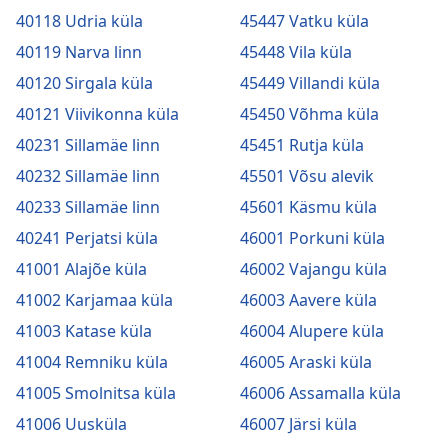
40118 Udria küla
45447 Vatku küla
40119 Narva linn
45448 Vila küla
40120 Sirgala küla
45449 Villandi küla
40121 Viivikonna küla
45450 Võhma küla
40231 Sillamäe linn
45451 Rutja küla
40232 Sillamäe linn
45501 Võsu alevik
40233 Sillamäe linn
45601 Käsmu küla
40241 Perjatsi küla
46001 Porkuni küla
41001 Alajõe küla
46002 Vajangu küla
41002 Karjamaa küla
46003 Aavere küla
41003 Katase küla
46004 Alupere küla
41004 Remniku küla
46005 Araski küla
41005 Smolnitsa küla
46006 Assamalla küla
41006 Uusküla
46007 Järsi küla