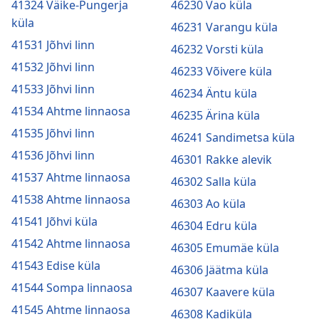
41324 Väike-Pungerja
46230 Vao küla
küla
46231 Varangu küla
41531 Jõhvi linn
46232 Vorsti küla
41532 Jõhvi linn
46233 Võivere küla
41533 Jõhvi linn
46234 Äntu küla
41534 Ahtme linnaosa
46235 Ärina küla
41535 Jõhvi linn
46241 Sandimetsa küla
41536 Jõhvi linn
46301 Rakke alevik
41537 Ahtme linnaosa
46302 Salla küla
41538 Ahtme linnaosa
46303 Ao küla
41541 Jõhvi küla
46304 Edru küla
41542 Ahtme linnaosa
46305 Emumäe küla
41543 Edise küla
46306 Jäätma küla
41544 Sompa linnaosa
46307 Kaavere küla
41545 Ahtme linnaosa
46308 Kadiküla