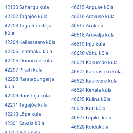
42130 Sahargu küla
46615 Anguse küla
42202 Tagajõe küla
46616 Aravuse küla
42203 Taga-Roostoja
46617 Aruküla
küla
46618 Aruvälja küla
42204 Kellassaare küla
46619 Inju küla
42205 Lemmaku küla
46620 Võhu küla
42206 Oonurme küla
46621 Kakumäe küla
42207 Pikati küla
46622 Kannastiku küla
42208 Rannapungerja
46623 Kaukvere küla
küla
46624 Kehala küla
42209 Roostoja küla
46625 Kulina küla
42211 Tagajõe küla
46626 Küti küla
42213 Lõpe küla
46627 Lepiku küla
42301 Savala küla
46628 Koiduküla
42302 Aidu küla