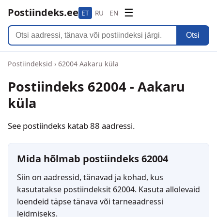
Postiindeks.ee
☰
ET
RU
EN
Otsi
Postiindeksid
›
62004 Aakaru küla
Postiindeks 62004 - Aakaru
küla
See postiindeks katab 88 aadressi.
Mida hõlmab postiindeks 62004
Siin on aadressid, tänavad ja kohad, kus
kasutatakse postiindeksit 62004. Kasuta allolevaid
loendeid täpse tänava või tarneaadressi
leidmiseks.