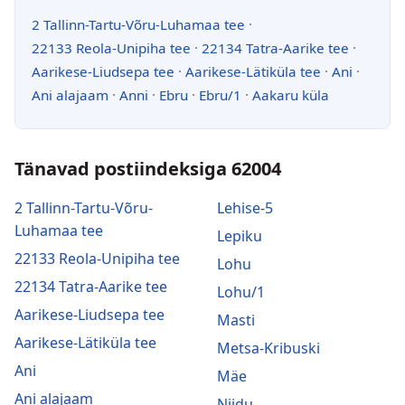
2 Tallinn-Tartu-Võru-Luhamaa tee
·
22133 Reola-Unipiha tee
·
22134 Tatra-Aarike tee
·
Aarikese-Liudsepa tee
·
Aarikese-Lätiküla tee
·
Ani
·
Ani alajaam
·
Anni
·
Ebru
·
Ebru/1
·
Aakaru küla
Tänavad postiindeksiga 62004
2 Tallinn-Tartu-Võru-
Lehise-5
Luhamaa tee
Lepiku
22133 Reola-Unipiha tee
Lohu
22134 Tatra-Aarike tee
Lohu/1
Aarikese-Liudsepa tee
Masti
Aarikese-Lätiküla tee
Metsa-Kribuski
Ani
Mäe
Ani alajaam
Niidu