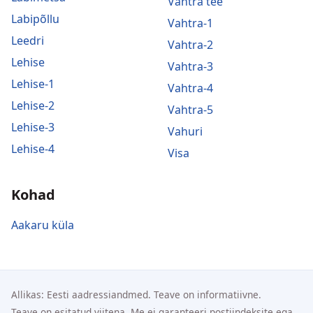
Vahtra tee
Labipõllu
Vahtra-1
Leedri
Vahtra-2
Lehise
Vahtra-3
Lehise-1
Vahtra-4
Lehise-2
Vahtra-5
Lehise-3
Vahuri
Lehise-4
Visa
Kohad
Aakaru küla
Allikas: Eesti aadressiandmed. Teave on informatiivne.
Teave on esitatud viitena. Me ei garanteeri postiindeksite ega