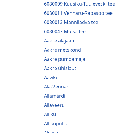
6080009 Kuusiku-Tuuleveski tee
6080011 Vennaru-Rabasoo tee
6080013 Männiladva tee
6080047 Mõisa tee
Aakre alajaam
Aakre metskond
Aakre pumbamaja
Aakre ühislaut
Aaviku
Ala-Vennaru
Allamärdi
Allaveeru
Alliku
Allikupõllu
Alvere