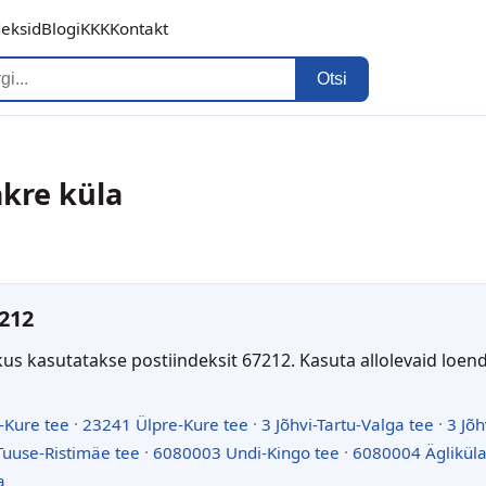
deksid
Blogi
KKK
Kontakt
Otsi
akre küla
212
kus kasutatakse postiindeksit 67212. Kasuta allolevaid loen
-Kure tee
·
23241 Ülpre-Kure tee
·
3 Jõhvi-Tartu-Valga tee
·
3 Jõh
uuse-Ristimäe tee
·
6080003 Undi-Kingo tee
·
6080004 Ägliküla
a