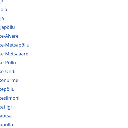
gi
koja
ja
japõllu
ke-Alvere
ke-Metsapõllu
ke-Metsaääre
ke-Põllu
ke-Undi
kenurme
kepõllu
kesiimoni
etiigi
jaotsa
japõllu