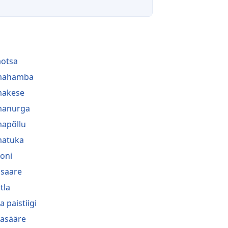
aotsa
lmahamba
makese
manurga
mapõllu
matuka
oni
saare
tla
a paistiigi
asääre