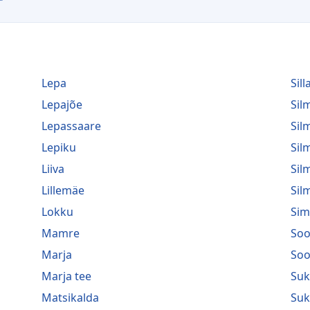
Lepa
Sill
Lepajõe
Si
Lepassaare
Sil
Lepiku
Sil
Liiva
Sil
Lillemäe
Sil
Lokku
Sim
Mamre
Soo
Marja
Soo
Marja tee
Suk
Matsikalda
Suk