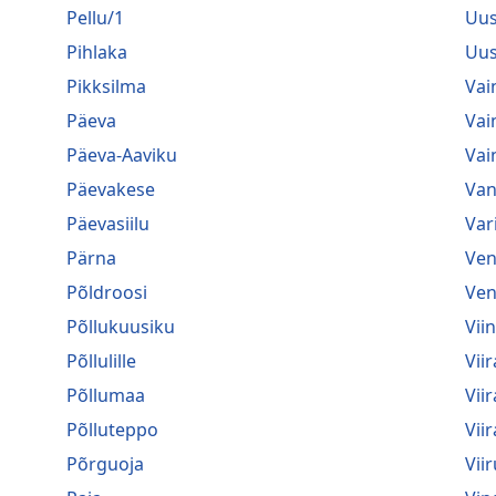
Pellu/1
Uus
Pihlaka
Uus
Pikksilma
Vai
Päeva
Vai
Päeva-Aaviku
Vai
Päevakese
Van
Päevasiilu
Var
Pärna
Ven
Põldroosi
Ven
Põllukuusiku
Vii
Põllulille
Viir
Põllumaa
Vii
Põlluteppo
Vii
Põrguoja
Viir