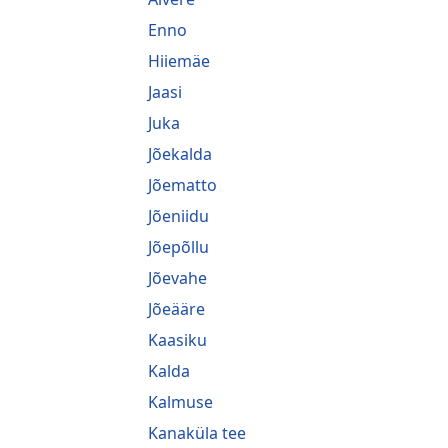
Enno
Hiiemäe
Jaasi
Juka
Jõekalda
Jõematto
Jõeniidu
Jõepõllu
Jõevahe
Jõeääre
Kaasiku
Kalda
Kalmuse
Kanaküla tee