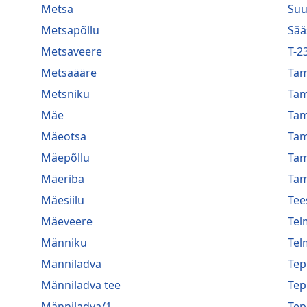
Metsa
Suu
Metsapõllu
Sää
Metsaveere
T-2
Metsaääre
Ta
Metsniku
Ta
Mäe
Ta
Mäeotsa
Ta
Mäepõllu
Ta
Mäeriba
Tam
Mäesiilu
Tee
Mäeveere
Tel
Männiku
Tel
Männiladva
Te
Männiladva tee
Te
Männiladva/1
Te