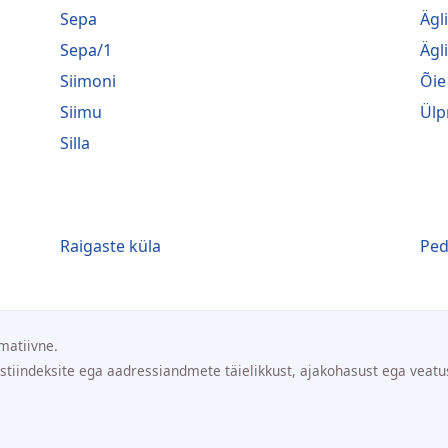
Sepa
Ägl
Sepa/1
Ägl
Siimoni
Õie
Siimu
Ülp
Silla
Raigaste küla
Ped
matiivne.
ostiindeksite ega aadressiandmete täielikkust, ajakohasust ega veatu