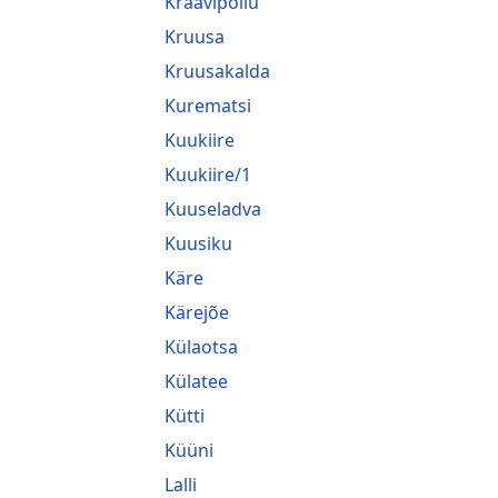
Kraavipõllu
Kruusa
Kruusakalda
Kurematsi
Kuukiire
Kuukiire/1
Kuuseladva
Kuusiku
Käre
Kärejõe
Külaotsa
Külatee
Kütti
Küüni
Lalli