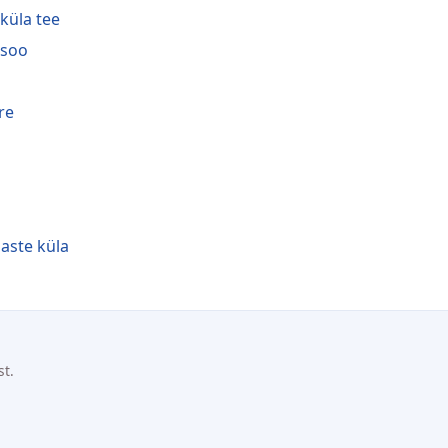
iküla tee
isoo
re
aste küla
st.