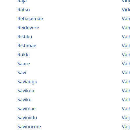
Raja
Vin
Ratsu
Vir
Rebasemäe
Väh
Reidevere
Väh
Ristiku
Väi
Ristimäe
Väi
Rukki
Väi
Saare
Väi
Savi
Väi
Saviaugu
Väi
Savikoa
Väi
Saviku
Väi
Savimäe
Väik
Saviniidu
Väl
Savinurme
Väl