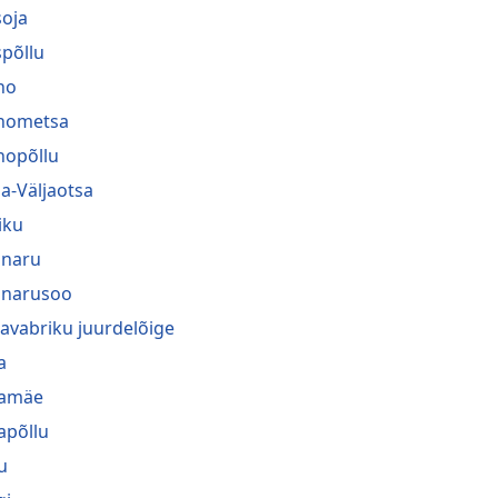
oja
põllu
no
nometsa
nopõllu
a-Väljaotsa
iku
naru
narusoo
navabriku juurdelõige
a
ramäe
rapõllu
u