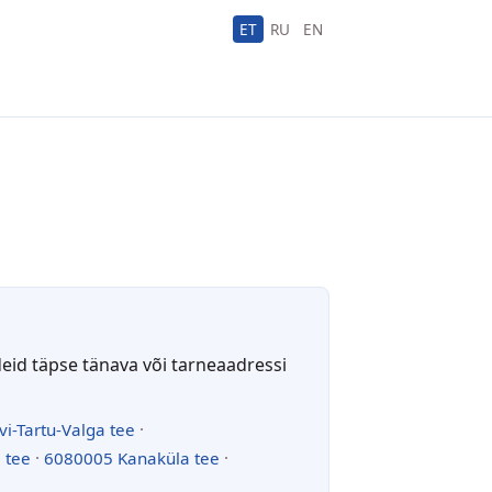
ET
RU
EN
deid täpse tänava või tarneaadressi
vi-Tartu-Valga tee
·
 tee
·
6080005 Kanaküla tee
·