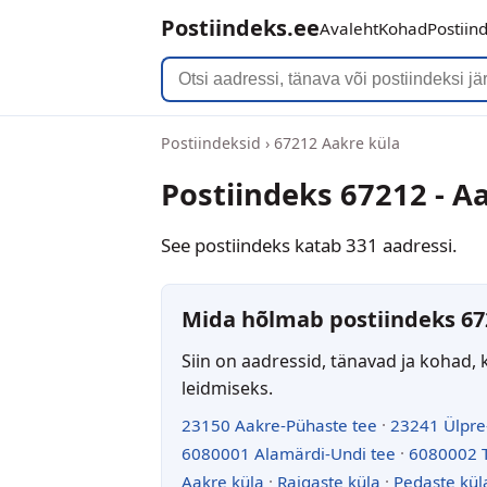
Postiindeks.ee
Avaleht
Kohad
Postiin
Postiindeksid
›
67212 Aakre küla
Postiindeks 67212 - A
See postiindeks katab 331 aadressi.
Mida hõlmab postiindeks 67
Siin on aadressid, tänavad ja kohad, 
leidmiseks.
23150 Aakre-Pühaste tee
·
23241 Ülpre
6080001 Alamärdi-Undi tee
·
6080002 T
Aakre küla
·
Raigaste küla
·
Pedaste kül