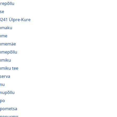
repõllu
se
3241 Ülpre-Kure
mmaku
mme
mmemäe
mmepõllu
mmiku
miku tee
serva
mu
mupõllu
ppo
ppometsa
pponurme