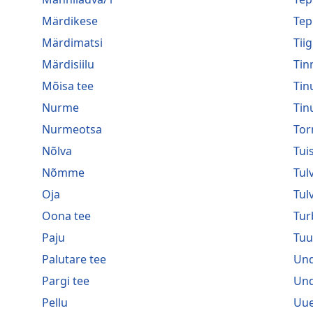
Märdikese
Tep
Märdimatsi
Tiig
Märdisiilu
Tin
Mõisa tee
Tin
Nurme
Tin
Nurmeotsa
Tor
Nõlva
Tui
Nõmme
Tulv
Oja
Tul
Oona tee
Tur
Paju
Tuu
Palutare tee
Und
Pargi tee
Und
Pellu
Uue