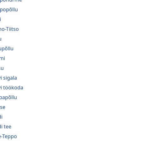
popõllu
i
no-Tiitso
u
upõllu
mi
su
i sigala
vi töökoda
bapõllu
se
i
i tee
-Teppo