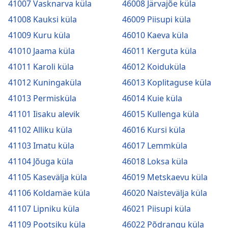
41007 Vasknarva küla
46008 Järvajõe küla
41008 Kauksi küla
46009 Piisupi küla
41009 Kuru küla
46010 Kaeva küla
41010 Jaama küla
46011 Kerguta küla
41011 Karoli küla
46012 Koiduküla
41012 Kuningaküla
46013 Koplitaguse küla
41013 Permisküla
46014 Kuie küla
41101 Iisaku alevik
46015 Kullenga küla
41102 Alliku küla
46016 Kursi küla
41103 Imatu küla
46017 Lemmküla
41104 Jõuga küla
46018 Loksa küla
41105 Kasevälja küla
46019 Metskaevu küla
41106 Koldamäe küla
46020 Naistevälja küla
41107 Lipniku küla
46021 Piisupi küla
41109 Pootsiku küla
46022 Põdrangu küla