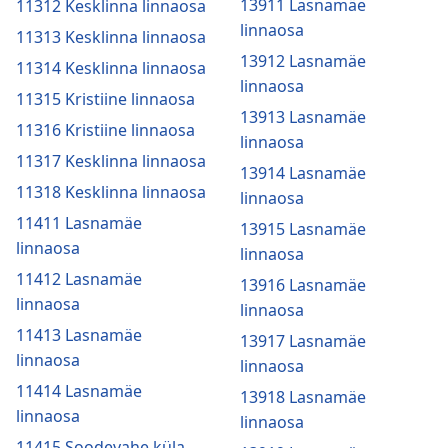
13911 Lasnamäe
11312 Kesklinna linnaosa
linnaosa
11313 Kesklinna linnaosa
13912 Lasnamäe
11314 Kesklinna linnaosa
linnaosa
11315 Kristiine linnaosa
13913 Lasnamäe
11316 Kristiine linnaosa
linnaosa
11317 Kesklinna linnaosa
13914 Lasnamäe
11318 Kesklinna linnaosa
linnaosa
11411 Lasnamäe
13915 Lasnamäe
linnaosa
linnaosa
11412 Lasnamäe
13916 Lasnamäe
linnaosa
linnaosa
11413 Lasnamäe
13917 Lasnamäe
linnaosa
linnaosa
11414 Lasnamäe
13918 Lasnamäe
linnaosa
linnaosa
11415 Soodevahe küla