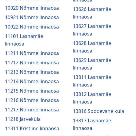
10920 Nõmme linnaosa
13626 Lasnamäe
linnaosa
10921 Nõmme linnaosa
13627 Lasnamäe
10922 Nõmme linnaosa
linnaosa
11101 Lasnamäe
13628 Lasnamäe
linnaosa
linnaosa
11211 Nõmme linnaosa
13629 Lasnamäe
11212 Nõmme linnaosa
linnaosa
11213 Nõmme linnaosa
13811 Lasnamäe
11214 Nõmme linnaosa
linnaosa
11215 Nõmme linnaosa
13812 Lasnamäe
11216 Nõmme linnaosa
linnaosa
11217 Nõmme linnaosa
13816 Soodevahe küla
11218 Järveküla
13817 Lasnamäe
linnaosa
11311 Kristiine linnaosa