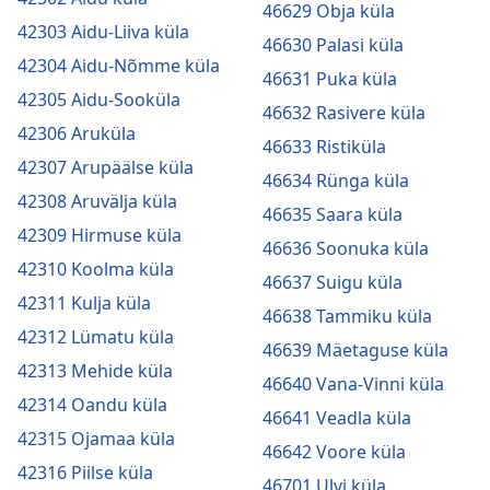
46629 Obja küla
42303 Aidu-Liiva küla
46630 Palasi küla
42304 Aidu-Nõmme küla
46631 Puka küla
42305 Aidu-Sooküla
46632 Rasivere küla
42306 Aruküla
46633 Ristiküla
42307 Arupäälse küla
46634 Rünga küla
42308 Aruvälja küla
46635 Saara küla
42309 Hirmuse küla
46636 Soonuka küla
42310 Koolma küla
46637 Suigu küla
42311 Kulja küla
46638 Tammiku küla
42312 Lümatu küla
46639 Mäetaguse küla
42313 Mehide küla
46640 Vana-Vinni küla
42314 Oandu küla
46641 Veadla küla
42315 Ojamaa küla
46642 Voore küla
42316 Piilse küla
46701 Ulvi küla