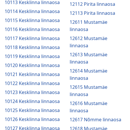
10113 Kesklinna linnaosa
12112 Pirita linnaosa
10114 Kesklinna linnaosa
12113 Pirita linnaosa
10115 Kesklinna linnaosa
12611 Mustamäe
10116 Kesklinna linnaosa
linnaosa
10117 Kesklinna linnaosa
12612 Mustamäe
linnaosa
10118 Kesklinna linnaosa
12613 Mustamäe
10119 Kesklinna linnaosa
linnaosa
10120 Kesklinna linnaosa
12614 Mustamäe
10121 Kesklinna linnaosa
linnaosa
10122 Kesklinna linnaosa
12615 Mustamäe
10123 Kesklinna linnaosa
linnaosa
10124 Kesklinna linnaosa
12616 Mustamäe
10125 Kesklinna linnaosa
linnaosa
10126 Kesklinna linnaosa
12617 Nõmme linnaosa
10127 Kesklinna linnaosa
12618 Mustamäe