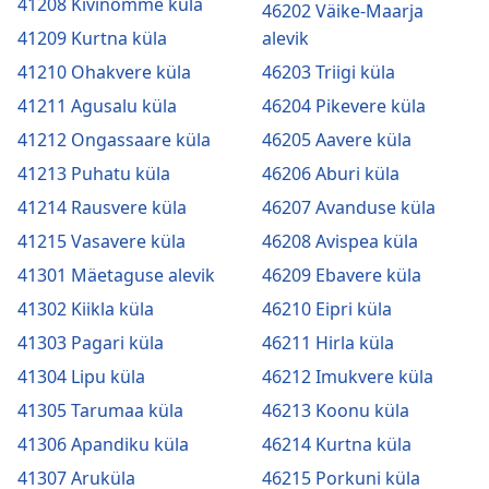
41208 Kivinõmme küla
46202 Väike-Maarja
41209 Kurtna küla
alevik
41210 Ohakvere küla
46203 Triigi küla
41211 Agusalu küla
46204 Pikevere küla
41212 Ongassaare küla
46205 Aavere küla
41213 Puhatu küla
46206 Aburi küla
41214 Rausvere küla
46207 Avanduse küla
41215 Vasavere küla
46208 Avispea küla
41301 Mäetaguse alevik
46209 Ebavere küla
41302 Kiikla küla
46210 Eipri küla
41303 Pagari küla
46211 Hirla küla
41304 Lipu küla
46212 Imukvere küla
41305 Tarumaa küla
46213 Koonu küla
41306 Apandiku küla
46214 Kurtna küla
41307 Aruküla
46215 Porkuni küla