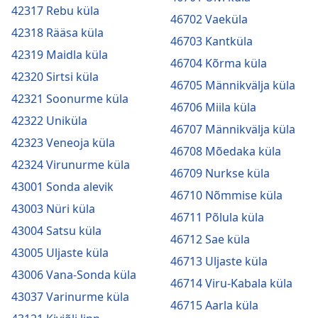
42317 Rebu küla
46702 Vaeküla
42318 Rääsa küla
46703 Kantküla
42319 Maidla küla
46704 Kõrma küla
42320 Sirtsi küla
46705 Männikvälja küla
42321 Soonurme küla
46706 Miila küla
42322 Uniküla
46707 Männikvälja küla
42323 Veneoja küla
46708 Mõedaka küla
42324 Virunurme küla
46709 Nurkse küla
43001 Sonda alevik
46710 Nõmmise küla
43003 Nüri küla
46711 Põlula küla
43004 Satsu küla
46712 Sae küla
43005 Uljaste küla
46713 Uljaste küla
43006 Vana-Sonda küla
46714 Viru-Kabala küla
43037 Varinurme küla
46715 Aarla küla