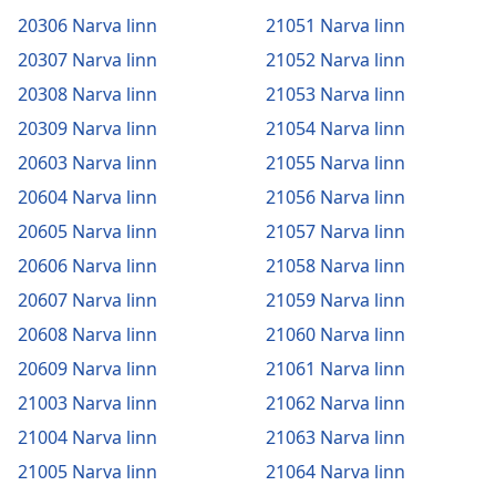
20306 Narva linn
21051 Narva linn
20307 Narva linn
21052 Narva linn
20308 Narva linn
21053 Narva linn
20309 Narva linn
21054 Narva linn
20603 Narva linn
21055 Narva linn
20604 Narva linn
21056 Narva linn
20605 Narva linn
21057 Narva linn
20606 Narva linn
21058 Narva linn
20607 Narva linn
21059 Narva linn
20608 Narva linn
21060 Narva linn
20609 Narva linn
21061 Narva linn
21003 Narva linn
21062 Narva linn
21004 Narva linn
21063 Narva linn
21005 Narva linn
21064 Narva linn