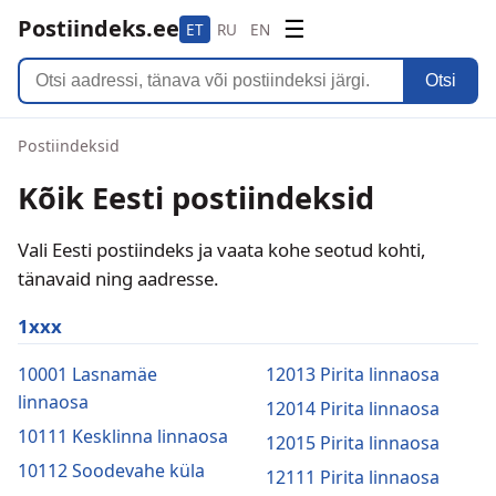
Postiindeks.ee
☰
ET
RU
EN
Otsi
Postiindeksid
Kõik Eesti postiindeksid
Vali Eesti postiindeks ja vaata kohe seotud kohti,
tänavaid ning aadresse.
1xxx
10001 Lasnamäe
12013 Pirita linnaosa
linnaosa
12014 Pirita linnaosa
10111 Kesklinna linnaosa
12015 Pirita linnaosa
10112 Soodevahe küla
12111 Pirita linnaosa