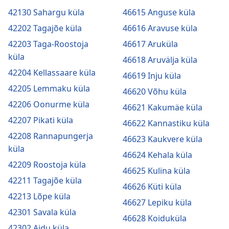
42130 Sahargu küla
46615 Anguse küla
42202 Tagajõe küla
46616 Aravuse küla
42203 Taga-Roostoja
46617 Aruküla
küla
46618 Aruvälja küla
42204 Kellassaare küla
46619 Inju küla
42205 Lemmaku küla
46620 Võhu küla
42206 Oonurme küla
46621 Kakumäe küla
42207 Pikati küla
46622 Kannastiku küla
42208 Rannapungerja
46623 Kaukvere küla
küla
46624 Kehala küla
42209 Roostoja küla
46625 Kulina küla
42211 Tagajõe küla
46626 Küti küla
42213 Lõpe küla
46627 Lepiku küla
42301 Savala küla
46628 Koiduküla
42302 Aidu küla