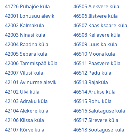
41726 Pühajõe küla
46505 Alekvere küla
42001 Lohusuu alevik
46506 Ilistvere küla
42002 Kalmaküla
46507 Kaasiksaare küla
42003 Ninasi küla
46508 Kellavere küla
42004 Raadna küla
46509 Luusika küla
42005 Separa küla
46510 Moora küla
42006 Tammispää küla
46511 Paasvere küla
42007 Vilusi küla
46512 Padu küla
42101 Avinurme alevik
46513 Rajaküla
42102 Ulvi küla
46514 Arukse küla
42103 Adraku küla
46515 Rohu küla
42104 Alekere küla
46516 Salutaguse küla
42106 Kiissa küla
46517 Sirevere küla
42107 Kõrve küla
46518 Sootaguse küla