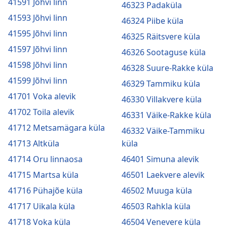
41591 Jõhvi linn
46323 Padaküla
41593 Jõhvi linn
46324 Piibe küla
41595 Jõhvi linn
46325 Räitsvere küla
41597 Jõhvi linn
46326 Sootaguse küla
41598 Jõhvi linn
46328 Suure-Rakke küla
41599 Jõhvi linn
46329 Tammiku küla
41701 Voka alevik
46330 Villakvere küla
41702 Toila alevik
46331 Väike-Rakke küla
41712 Metsamägara küla
46332 Väike-Tammiku
41713 Altküla
küla
41714 Oru linnaosa
46401 Simuna alevik
41715 Martsa küla
46501 Laekvere alevik
41716 Pühajõe küla
46502 Muuga küla
41717 Uikala küla
46503 Rahkla küla
41718 Voka küla
46504 Venevere küla