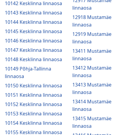
12917 Mustamäe
10142 Kesklinna linnaosa
linnaosa
10143 Kesklinna linnaosa
12918 Mustamäe
10144 Kesklinna linnaosa
linnaosa
10145 Kesklinna linnaosa
12919 Mustamäe
10146 Kesklinna linnaosa
linnaosa
10147 Kesklinna linnaosa
13411 Mustamäe
linnaosa
10148 Kesklinna linnaosa
13412 Mustamäe
10149 Põhja-Tallinna
linnaosa
linnaosa
13413 Mustamäe
10150 Kesklinna linnaosa
linnaosa
10151 Kesklinna linnaosa
13414 Mustamäe
10152 Kesklinna linnaosa
linnaosa
10153 Kesklinna linnaosa
13415 Mustamäe
10154 Kesklinna linnaosa
linnaosa
10155 Kesklinna linnaosa