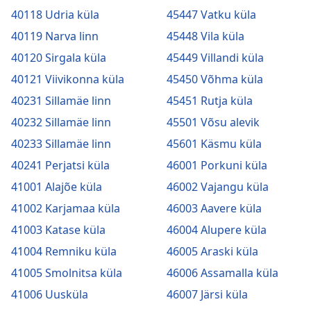
40118 Udria küla
45447 Vatku küla
40119 Narva linn
45448 Vila küla
40120 Sirgala küla
45449 Villandi küla
40121 Viivikonna küla
45450 Võhma küla
40231 Sillamäe linn
45451 Rutja küla
40232 Sillamäe linn
45501 Võsu alevik
40233 Sillamäe linn
45601 Käsmu küla
40241 Perjatsi küla
46001 Porkuni küla
41001 Alajõe küla
46002 Vajangu küla
41002 Karjamaa küla
46003 Aavere küla
41003 Katase küla
46004 Alupere küla
41004 Remniku küla
46005 Araski küla
41005 Smolnitsa küla
46006 Assamalla küla
41006 Uusküla
46007 Järsi küla