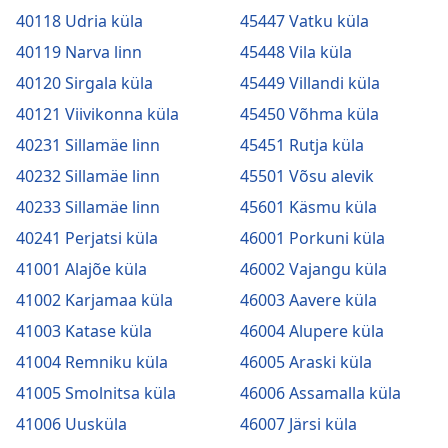
40118 Udria küla
45447 Vatku küla
40119 Narva linn
45448 Vila küla
40120 Sirgala küla
45449 Villandi küla
40121 Viivikonna küla
45450 Võhma küla
40231 Sillamäe linn
45451 Rutja küla
40232 Sillamäe linn
45501 Võsu alevik
40233 Sillamäe linn
45601 Käsmu küla
40241 Perjatsi küla
46001 Porkuni küla
41001 Alajõe küla
46002 Vajangu küla
41002 Karjamaa küla
46003 Aavere küla
41003 Katase küla
46004 Alupere küla
41004 Remniku küla
46005 Araski küla
41005 Smolnitsa küla
46006 Assamalla küla
41006 Uusküla
46007 Järsi küla