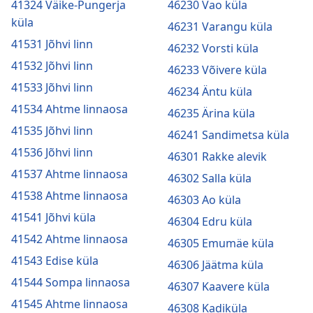
41324 Väike-Pungerja
46230 Vao küla
küla
46231 Varangu küla
41531 Jõhvi linn
46232 Vorsti küla
41532 Jõhvi linn
46233 Võivere küla
41533 Jõhvi linn
46234 Äntu küla
41534 Ahtme linnaosa
46235 Ärina küla
41535 Jõhvi linn
46241 Sandimetsa küla
41536 Jõhvi linn
46301 Rakke alevik
41537 Ahtme linnaosa
46302 Salla küla
41538 Ahtme linnaosa
46303 Ao küla
41541 Jõhvi küla
46304 Edru küla
41542 Ahtme linnaosa
46305 Emumäe küla
41543 Edise küla
46306 Jäätma küla
41544 Sompa linnaosa
46307 Kaavere küla
41545 Ahtme linnaosa
46308 Kadiküla