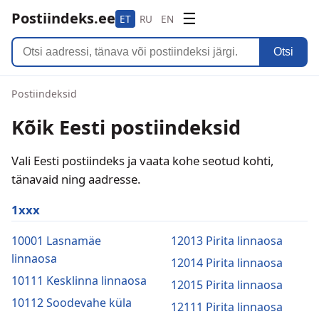
Postiindeks.ee
☰
ET
RU
EN
Otsi
Postiindeksid
Kõik Eesti postiindeksid
Vali Eesti postiindeks ja vaata kohe seotud kohti,
tänavaid ning aadresse.
1xxx
10001 Lasnamäe
12013 Pirita linnaosa
linnaosa
12014 Pirita linnaosa
10111 Kesklinna linnaosa
12015 Pirita linnaosa
10112 Soodevahe küla
12111 Pirita linnaosa