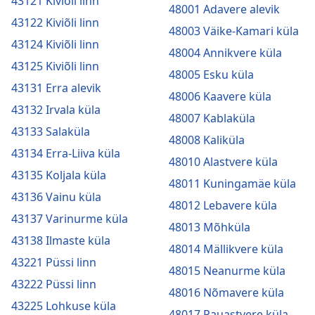
43121 Kiviõli linn
48001 Adavere alevik
43122 Kiviõli linn
48003 Väike-Kamari küla
43124 Kiviõli linn
48004 Annikvere küla
43125 Kiviõli linn
48005 Esku küla
43131 Erra alevik
48006 Kaavere küla
43132 Irvala küla
48007 Kablaküla
43133 Salaküla
48008 Kaliküla
43134 Erra-Liiva küla
48010 Alastvere küla
43135 Koljala küla
48011 Kuningamäe küla
43136 Vainu küla
48012 Lebavere küla
43137 Varinurme küla
48013 Mõhküla
43138 Ilmaste küla
48014 Mällikvere küla
43221 Püssi linn
48015 Neanurme küla
43222 Püssi linn
48016 Nõmavere küla
43225 Lohkuse küla
48017 Pauastvere küla