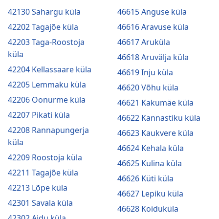
42130 Sahargu küla
46615 Anguse küla
42202 Tagajõe küla
46616 Aravuse küla
42203 Taga-Roostoja
46617 Aruküla
küla
46618 Aruvälja küla
42204 Kellassaare küla
46619 Inju küla
42205 Lemmaku küla
46620 Võhu küla
42206 Oonurme küla
46621 Kakumäe küla
42207 Pikati küla
46622 Kannastiku küla
42208 Rannapungerja
46623 Kaukvere küla
küla
46624 Kehala küla
42209 Roostoja küla
46625 Kulina küla
42211 Tagajõe küla
46626 Küti küla
42213 Lõpe küla
46627 Lepiku küla
42301 Savala küla
46628 Koiduküla
42302 Aidu küla