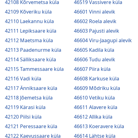
42108 Kõrvemetsa küla
46519 Vassivere küla
42109 Kõveriku küla
46601 Vinni alevik
42110 Laekannu küla
46602 Roela alevik
42111 Lepiksaare küla
46603 Pajusti alevik
42112 Maetsma küla
46604 Viru-Jaagupi alevik
42113 Paadenurme küla
46605 Kadila küla
42114 Sälliksaare küla
46606 Tudu alevik
42115 Tammessaare küla
46607 Piira küla
42116 Vadi küla
46608 Karkuse küla
42117 Änniksaare küla
46609 Mõdriku küla
42118 Jõemetsa küla
46610 Vetiku küla
42119 Kärasi küla
46611 Alavere küla
42120 Piilsi küla
46612 Allika küla
42121 Peressaare küla
46613 Koeravere küla
42122 Kaevussaare küla
46614 Lähtse küla