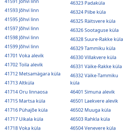
41591 Jõhvi linn
46323 Padaküla
41593 Jõhvi linn
46324 Piibe küla
41595 Jõhvi linn
46325 Räitsvere küla
41597 Jõhvi linn
46326 Sootaguse küla
41598 Jõhvi linn
46328 Suure-Rakke küla
41599 Jõhvi linn
46329 Tammiku küla
41701 Voka alevik
46330 Villakvere küla
41702 Toila alevik
46331 Väike-Rakke küla
41712 Metsamägara küla
46332 Väike-Tammiku
41713 Altküla
küla
41714 Oru linnaosa
46401 Simuna alevik
41715 Martsa küla
46501 Laekvere alevik
41716 Pühajõe küla
46502 Muuga küla
41717 Uikala küla
46503 Rahkla küla
41718 Voka küla
46504 Venevere küla