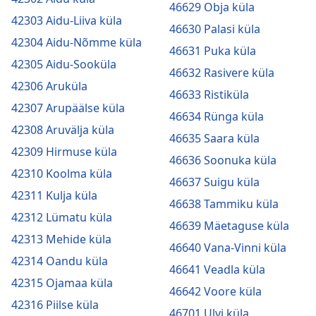
46629 Obja küla
42303 Aidu-Liiva küla
46630 Palasi küla
42304 Aidu-Nõmme küla
46631 Puka küla
42305 Aidu-Sooküla
46632 Rasivere küla
42306 Aruküla
46633 Ristiküla
42307 Arupäälse küla
46634 Rünga küla
42308 Aruvälja küla
46635 Saara küla
42309 Hirmuse küla
46636 Soonuka küla
42310 Koolma küla
46637 Suigu küla
42311 Kulja küla
46638 Tammiku küla
42312 Lümatu küla
46639 Mäetaguse küla
42313 Mehide küla
46640 Vana-Vinni küla
42314 Oandu küla
46641 Veadla küla
42315 Ojamaa küla
46642 Voore küla
42316 Piilse küla
46701 Ulvi küla