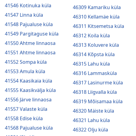
41546 Kotinuka küla
46309 Kamariku küla
41547 Linna küla
46310 Kellamäe küla
41548 Pajualuse küla
46311 Kitsemetsa küla
41549 Pargitaguse küla
46312 Koila küla
41550 Ahtme linnaosa
46313 Koluvere küla
41551 Ahtme linnaosa
46314 Kõpsta küla
41552 Sompa küla
46315 Lahu küla
41553 Amula küla
46316 Lammasküla
41554 Kaasikaia küla
46317 Lasinurme küla
41555 Kaasikvälja küla
46318 Liigvalla küla
41556 Järve linnaosa
46319 Mõisamaa küla
41557 Valaste küla
46320 Mäiste küla
41558 Edise küla
46321 Lahu küla
41568 Pajualuse küla
46322 Olju küla