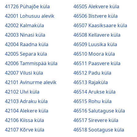
41726 Pühajõe küla
46505 Alekvere küla
42001 Lohusuu alevik
46506 Ilistvere küla
42002 Kalmaküla
46507 Kaasiksaare küla
42003 Ninasi küla
46508 Kellavere küla
42004 Raadna küla
46509 Luusika küla
42005 Separa küla
46510 Moora küla
42006 Tammispää küla
46511 Paasvere küla
42007 Vilusi küla
46512 Padu küla
42101 Avinurme alevik
46513 Rajaküla
42102 Ulvi küla
46514 Arukse küla
42103 Adraku küla
46515 Rohu küla
42104 Alekere küla
46516 Salutaguse küla
42106 Kiissa küla
46517 Sirevere küla
42107 Kõrve küla
46518 Sootaguse küla