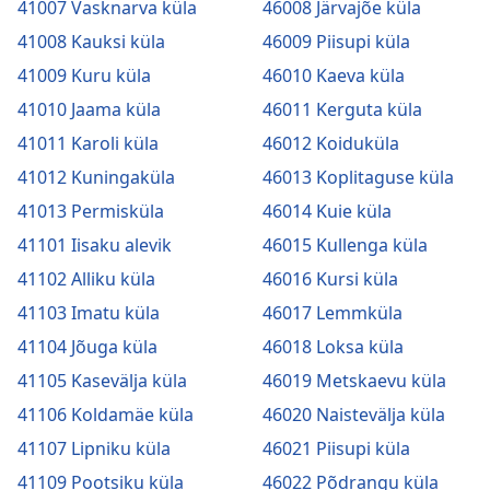
41007 Vasknarva küla
46008 Järvajõe küla
41008 Kauksi küla
46009 Piisupi küla
41009 Kuru küla
46010 Kaeva küla
41010 Jaama küla
46011 Kerguta küla
41011 Karoli küla
46012 Koiduküla
41012 Kuningaküla
46013 Koplitaguse küla
41013 Permisküla
46014 Kuie küla
41101 Iisaku alevik
46015 Kullenga küla
41102 Alliku küla
46016 Kursi küla
41103 Imatu küla
46017 Lemmküla
41104 Jõuga küla
46018 Loksa küla
41105 Kasevälja küla
46019 Metskaevu küla
41106 Koldamäe küla
46020 Naistevälja küla
41107 Lipniku küla
46021 Piisupi küla
41109 Pootsiku küla
46022 Põdrangu küla