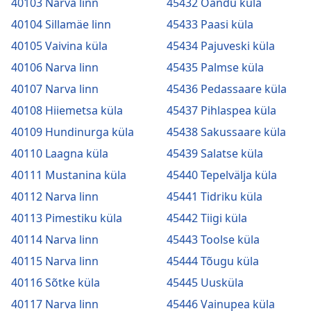
40103 Narva linn
45432 Oandu küla
40104 Sillamäe linn
45433 Paasi küla
40105 Vaivina küla
45434 Pajuveski küla
40106 Narva linn
45435 Palmse küla
40107 Narva linn
45436 Pedassaare küla
40108 Hiiemetsa küla
45437 Pihlaspea küla
40109 Hundinurga küla
45438 Sakussaare küla
40110 Laagna küla
45439 Salatse küla
40111 Mustanina küla
45440 Tepelvälja küla
40112 Narva linn
45441 Tidriku küla
40113 Pimestiku küla
45442 Tiigi küla
40114 Narva linn
45443 Toolse küla
40115 Narva linn
45444 Tõugu küla
40116 Sõtke küla
45445 Uusküla
40117 Narva linn
45446 Vainupea küla