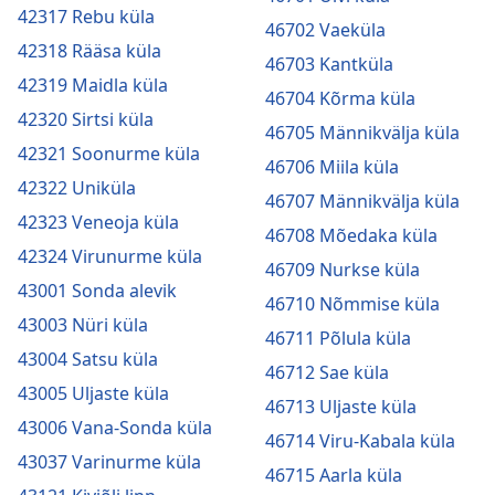
42317 Rebu küla
46702 Vaeküla
42318 Rääsa küla
46703 Kantküla
42319 Maidla küla
46704 Kõrma küla
42320 Sirtsi küla
46705 Männikvälja küla
42321 Soonurme küla
46706 Miila küla
42322 Uniküla
46707 Männikvälja küla
42323 Veneoja küla
46708 Mõedaka küla
42324 Virunurme küla
46709 Nurkse küla
43001 Sonda alevik
46710 Nõmmise küla
43003 Nüri küla
46711 Põlula küla
43004 Satsu küla
46712 Sae küla
43005 Uljaste küla
46713 Uljaste küla
43006 Vana-Sonda küla
46714 Viru-Kabala küla
43037 Varinurme küla
46715 Aarla küla