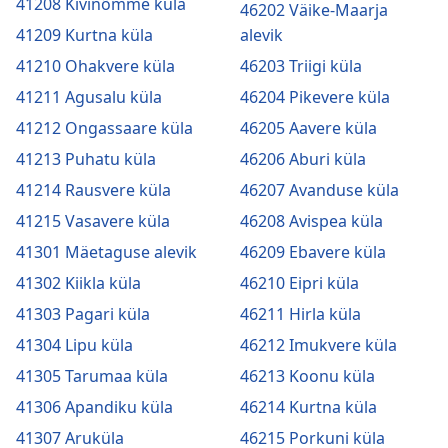
41208 Kivinõmme küla
46202 Väike-Maarja
41209 Kurtna küla
alevik
41210 Ohakvere küla
46203 Triigi küla
41211 Agusalu küla
46204 Pikevere küla
41212 Ongassaare küla
46205 Aavere küla
41213 Puhatu küla
46206 Aburi küla
41214 Rausvere küla
46207 Avanduse küla
41215 Vasavere küla
46208 Avispea küla
41301 Mäetaguse alevik
46209 Ebavere küla
41302 Kiikla küla
46210 Eipri küla
41303 Pagari küla
46211 Hirla küla
41304 Lipu küla
46212 Imukvere küla
41305 Tarumaa küla
46213 Koonu küla
41306 Apandiku küla
46214 Kurtna küla
41307 Aruküla
46215 Porkuni küla