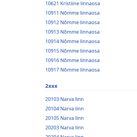
10621 Kristiine linnaosa
10911 Nõmme linnaosa
10912 Nõmme linnaosa
10913 Nõmme linnaosa
10914 Nõmme linnaosa
10915 Nõmme linnaosa
10916 Nõmme linnaosa
10917 Nõmme linnaosa
2xxx
20103 Narva linn
20104 Narva linn
20105 Narva linn
20203 Narva linn
20204 Narva linn