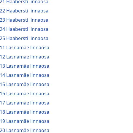
21 Haabersti linnaosa
22 Haabersti linnaosa
23 Haabersti linnaosa
24 Haabersti linnaosa
25 Haabersti linnaosa
11 Lasnamäe linnaosa
12 Lasnamäe linnaosa
13 Lasnamäe linnaosa
14 Lasnamäe linnaosa
15 Lasnamäe linnaosa
16 Lasnamäe linnaosa
17 Lasnamäe linnaosa
18 Lasnamäe linnaosa
19 Lasnamäe linnaosa
20 Lasnamäe linnaosa