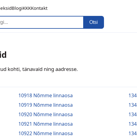
deksid
Blogi
KKK
Kontakt
Otsi
id
tud kohti, tänavaid ning aadresse.
10918 Nõmme linnaosa
134
10919 Nõmme linnaosa
134
10920 Nõmme linnaosa
134
10921 Nõmme linnaosa
134
10922 Nõmme linnaosa
134