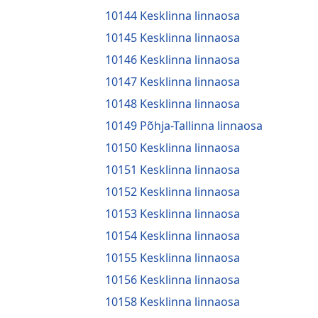
10144 Kesklinna linnaosa
10145 Kesklinna linnaosa
10146 Kesklinna linnaosa
10147 Kesklinna linnaosa
10148 Kesklinna linnaosa
10149 Põhja-Tallinna linnaosa
10150 Kesklinna linnaosa
10151 Kesklinna linnaosa
10152 Kesklinna linnaosa
10153 Kesklinna linnaosa
10154 Kesklinna linnaosa
10155 Kesklinna linnaosa
10156 Kesklinna linnaosa
10158 Kesklinna linnaosa