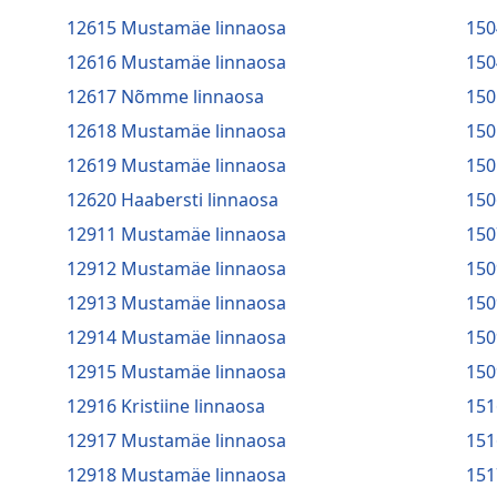
12615 Mustamäe linnaosa
150
12616 Mustamäe linnaosa
150
12617 Nõmme linnaosa
150
12618 Mustamäe linnaosa
150
12619 Mustamäe linnaosa
150
12620 Haabersti linnaosa
150
12911 Mustamäe linnaosa
150
12912 Mustamäe linnaosa
150
12913 Mustamäe linnaosa
150
12914 Mustamäe linnaosa
150
12915 Mustamäe linnaosa
150
12916 Kristiine linnaosa
151
12917 Mustamäe linnaosa
151
12918 Mustamäe linnaosa
151