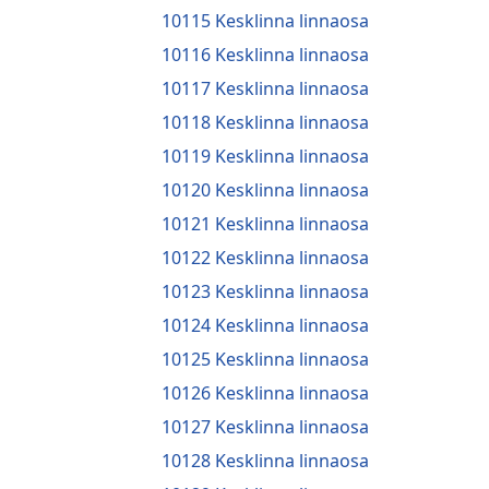
10115 Kesklinna linnaosa
10116 Kesklinna linnaosa
10117 Kesklinna linnaosa
10118 Kesklinna linnaosa
10119 Kesklinna linnaosa
10120 Kesklinna linnaosa
10121 Kesklinna linnaosa
10122 Kesklinna linnaosa
10123 Kesklinna linnaosa
10124 Kesklinna linnaosa
10125 Kesklinna linnaosa
10126 Kesklinna linnaosa
10127 Kesklinna linnaosa
10128 Kesklinna linnaosa