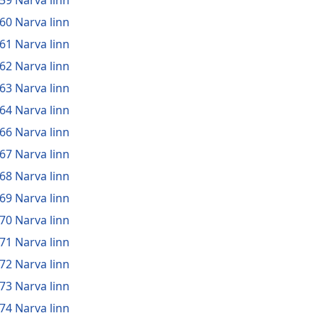
60 Narva linn
61 Narva linn
62 Narva linn
63 Narva linn
64 Narva linn
66 Narva linn
67 Narva linn
68 Narva linn
69 Narva linn
70 Narva linn
71 Narva linn
72 Narva linn
73 Narva linn
74 Narva linn