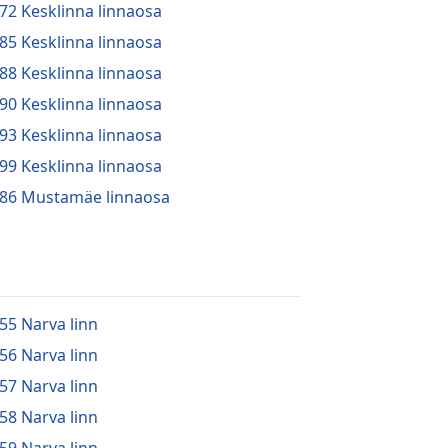
72 Kesklinna linnaosa
85 Kesklinna linnaosa
88 Kesklinna linnaosa
90 Kesklinna linnaosa
93 Kesklinna linnaosa
99 Kesklinna linnaosa
86 Mustamäe linnaosa
55 Narva linn
56 Narva linn
57 Narva linn
58 Narva linn
59 Narva linn