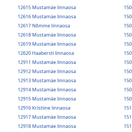
12615 Mustamäe linnaosa
150
12616 Mustamäe linnaosa
150
12617 Nõmme linnaosa
150
12618 Mustamäe linnaosa
150
12619 Mustamäe linnaosa
150
12620 Haabersti linnaosa
150
12911 Mustamäe linnaosa
150
12912 Mustamäe linnaosa
150
12913 Mustamäe linnaosa
150
12914 Mustamäe linnaosa
150
12915 Mustamäe linnaosa
150
12916 Kristiine linnaosa
151
12917 Mustamäe linnaosa
151
12918 Mustamäe linnaosa
151