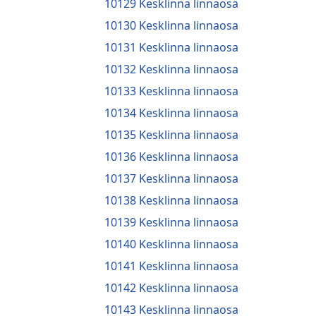
10129 Kesklinna linnaosa
10130 Kesklinna linnaosa
10131 Kesklinna linnaosa
10132 Kesklinna linnaosa
10133 Kesklinna linnaosa
10134 Kesklinna linnaosa
10135 Kesklinna linnaosa
10136 Kesklinna linnaosa
10137 Kesklinna linnaosa
10138 Kesklinna linnaosa
10139 Kesklinna linnaosa
10140 Kesklinna linnaosa
10141 Kesklinna linnaosa
10142 Kesklinna linnaosa
10143 Kesklinna linnaosa