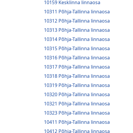
10159 Kesklinna linnaosa
10311 Põhja-Tallinna linnaosa
10312 Põhja-Tallinna linnaosa
10313 Põhja-Tallinna linnaosa
10314 Põhja-Tallinna linnaosa
10315 Põhja-Tallinna linnaosa
10316 Põhja-Tallinna linnaosa
10317 Põhja-Tallinna linnaosa
10318 Põhja-Tallinna linnaosa
10319 Põhja-Tallinna linnaosa
10320 Põhja-Tallinna linnaosa
10321 Põhja-Tallinna linnaosa
10323 Põhja-Tallinna linnaosa
10411 Põhja-Tallinna linnaosa
10412 Põhja-Tallinna linnaosa