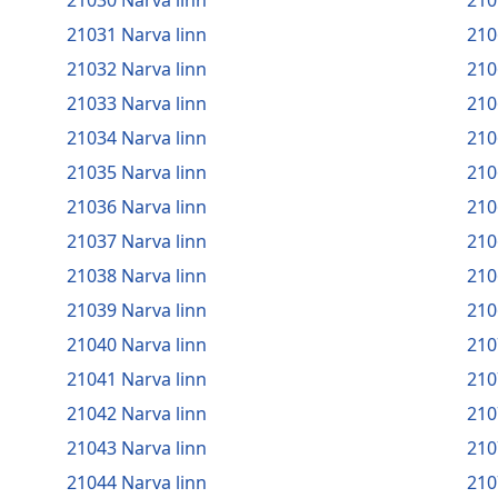
21031 Narva linn
210
21032 Narva linn
210
21033 Narva linn
210
21034 Narva linn
210
21035 Narva linn
210
21036 Narva linn
210
21037 Narva linn
210
21038 Narva linn
210
21039 Narva linn
210
21040 Narva linn
210
21041 Narva linn
210
21042 Narva linn
210
21043 Narva linn
210
21044 Narva linn
210