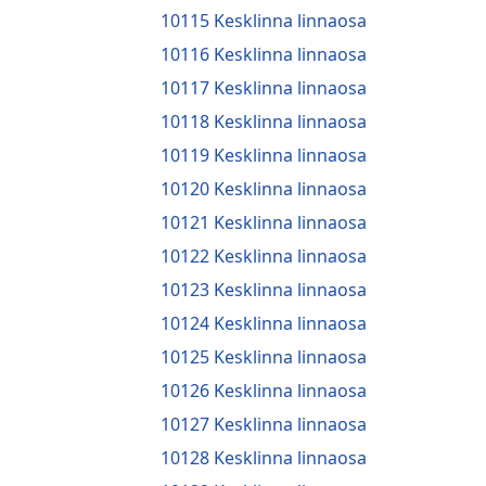
10115 Kesklinna linnaosa
10116 Kesklinna linnaosa
10117 Kesklinna linnaosa
10118 Kesklinna linnaosa
10119 Kesklinna linnaosa
10120 Kesklinna linnaosa
10121 Kesklinna linnaosa
10122 Kesklinna linnaosa
10123 Kesklinna linnaosa
10124 Kesklinna linnaosa
10125 Kesklinna linnaosa
10126 Kesklinna linnaosa
10127 Kesklinna linnaosa
10128 Kesklinna linnaosa