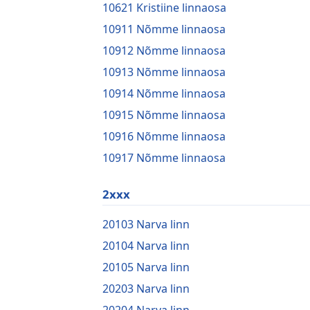
10621 Kristiine linnaosa
10911 Nõmme linnaosa
10912 Nõmme linnaosa
10913 Nõmme linnaosa
10914 Nõmme linnaosa
10915 Nõmme linnaosa
10916 Nõmme linnaosa
10917 Nõmme linnaosa
2xxx
20103 Narva linn
20104 Narva linn
20105 Narva linn
20203 Narva linn
20204 Narva linn