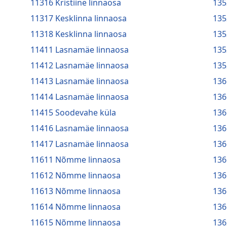
11316 Kristiine linnaosa
135
11317 Kesklinna linnaosa
135
11318 Kesklinna linnaosa
135
11411 Lasnamäe linnaosa
135
11412 Lasnamäe linnaosa
135
11413 Lasnamäe linnaosa
136
11414 Lasnamäe linnaosa
136
11415 Soodevahe küla
136
11416 Lasnamäe linnaosa
136
11417 Lasnamäe linnaosa
136
11611 Nõmme linnaosa
136
11612 Nõmme linnaosa
136
11613 Nõmme linnaosa
136
11614 Nõmme linnaosa
136
11615 Nõmme linnaosa
136