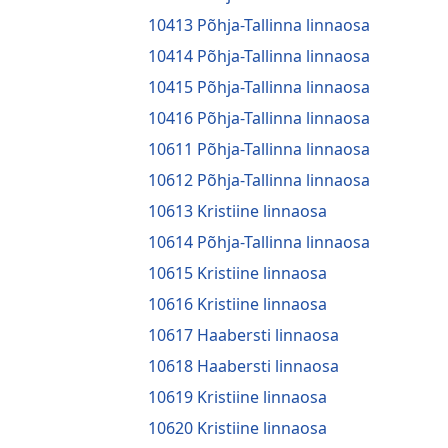
10413 Põhja-Tallinna linnaosa
10414 Põhja-Tallinna linnaosa
10415 Põhja-Tallinna linnaosa
10416 Põhja-Tallinna linnaosa
10611 Põhja-Tallinna linnaosa
10612 Põhja-Tallinna linnaosa
10613 Kristiine linnaosa
10614 Põhja-Tallinna linnaosa
10615 Kristiine linnaosa
10616 Kristiine linnaosa
10617 Haabersti linnaosa
10618 Haabersti linnaosa
10619 Kristiine linnaosa
10620 Kristiine linnaosa