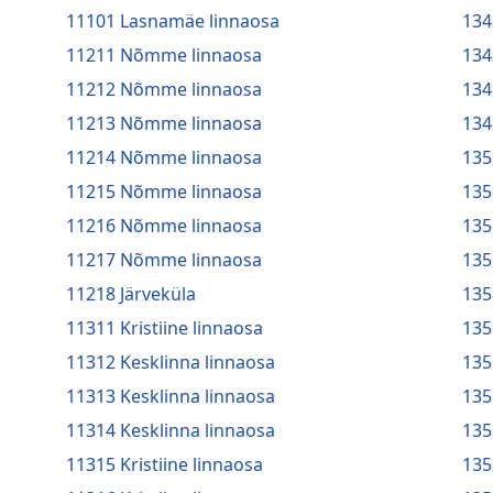
11101 Lasnamäe linnaosa
134
11211 Nõmme linnaosa
134
11212 Nõmme linnaosa
134
11213 Nõmme linnaosa
134
11214 Nõmme linnaosa
135
11215 Nõmme linnaosa
135
11216 Nõmme linnaosa
135
11217 Nõmme linnaosa
135
11218 Järveküla
135
11311 Kristiine linnaosa
135
11312 Kesklinna linnaosa
135
11313 Kesklinna linnaosa
135
11314 Kesklinna linnaosa
135
11315 Kristiine linnaosa
135