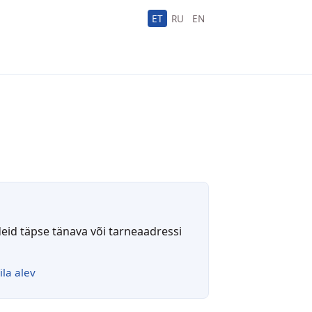
ET
RU
EN
deid täpse tänava või tarneaadressi
ila alev