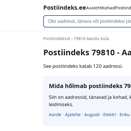
Postiindeks.ee
Avaleht
Kohad
Postiin
Postiindeksid
›
79810 Aandu küla
Postiindeks 79810 - A
See postiindeks katab 120 aadressi.
Mida hõlmab postiindeks 79
Siin on aadressid, tänavad ja kohad, 
leidmiseks.
Aarde
·
Ajalehe
·
Augusti
·
Elektri
·
Eriku