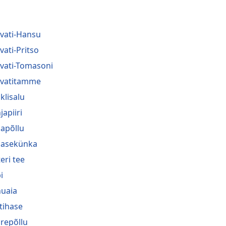
vati-Hansu
vati-Pritso
vati-Tomasoni
vatitamme
klisalu
japiiri
apõllu
asekünka
eri tee
i
uaia
itihase
repõllu