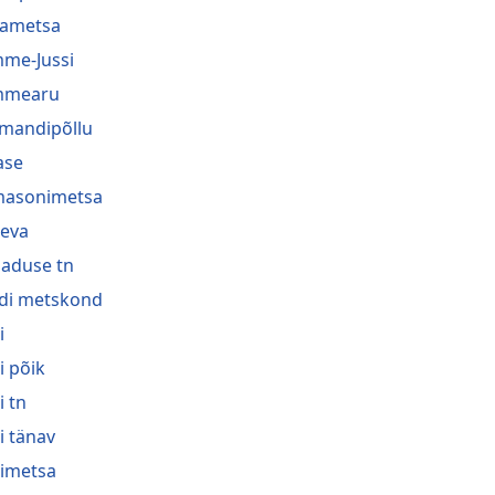
ametsa
me-Jussi
mmearu
mandipõllu
ase
asonimetsa
eva
aduse tn
di metskond
i
i põik
i tn
gi tänav
gimetsa