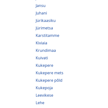
Jansu
Juhani
Jürikaasiku
Jürimetsa
Karstitamme
Kiviaia
Krundimaa
Kuivati
Kukepere
Kukepere mets
Kukepere põld
Kukepoja
Leevikese
Lehe