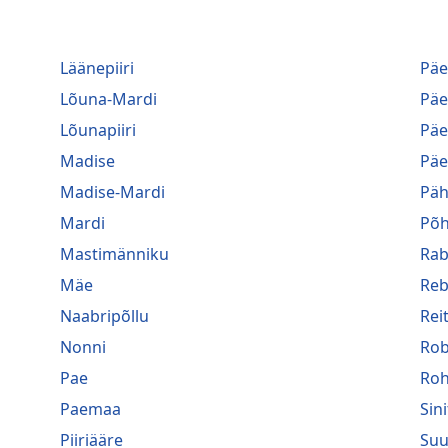
Läänepiiri
Päe
Lõuna-Mardi
Päe
Lõunapiiri
Päe
Madise
Päe
Madise-Mardi
Päh
Mardi
Põh
Mastimänniku
Rab
Mäe
Reb
Naabripõllu
Reit
Nonni
Rob
Pae
Roh
Paemaa
Sin
Piiriääre
Suu