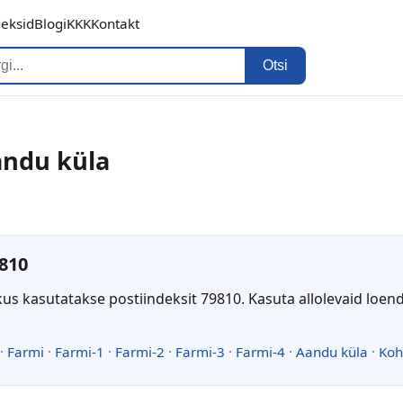
deksid
Blogi
KKK
Kontakt
Otsi
andu küla
810
kus kasutatakse postiindeksit 79810. Kasuta allolevaid loen
·
Farmi
·
Farmi-1
·
Farmi-2
·
Farmi-3
·
Farmi-4
·
Aandu küla
·
Koh