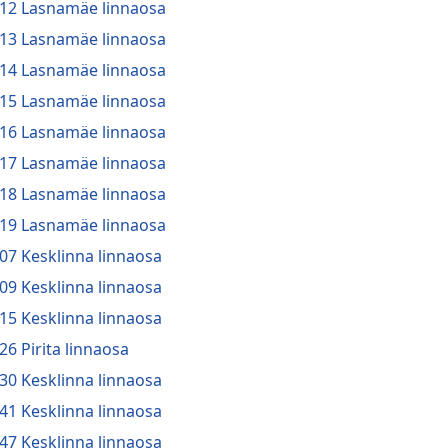
12 Lasnamäe linnaosa
13 Lasnamäe linnaosa
14 Lasnamäe linnaosa
15 Lasnamäe linnaosa
16 Lasnamäe linnaosa
17 Lasnamäe linnaosa
18 Lasnamäe linnaosa
19 Lasnamäe linnaosa
07 Kesklinna linnaosa
09 Kesklinna linnaosa
15 Kesklinna linnaosa
26 Pirita linnaosa
30 Kesklinna linnaosa
41 Kesklinna linnaosa
47 Kesklinna linnaosa