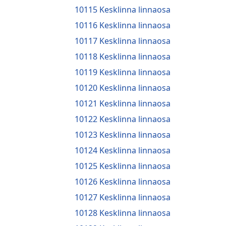
10115 Kesklinna linnaosa
10116 Kesklinna linnaosa
10117 Kesklinna linnaosa
10118 Kesklinna linnaosa
10119 Kesklinna linnaosa
10120 Kesklinna linnaosa
10121 Kesklinna linnaosa
10122 Kesklinna linnaosa
10123 Kesklinna linnaosa
10124 Kesklinna linnaosa
10125 Kesklinna linnaosa
10126 Kesklinna linnaosa
10127 Kesklinna linnaosa
10128 Kesklinna linnaosa