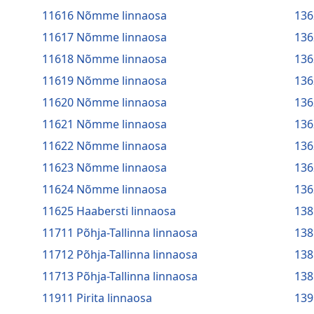
11616 Nõmme linnaosa
136
11617 Nõmme linnaosa
136
11618 Nõmme linnaosa
136
11619 Nõmme linnaosa
136
11620 Nõmme linnaosa
136
11621 Nõmme linnaosa
136
11622 Nõmme linnaosa
136
11623 Nõmme linnaosa
136
11624 Nõmme linnaosa
136
11625 Haabersti linnaosa
138
11711 Põhja-Tallinna linnaosa
138
11712 Põhja-Tallinna linnaosa
138
11713 Põhja-Tallinna linnaosa
138
11911 Pirita linnaosa
139