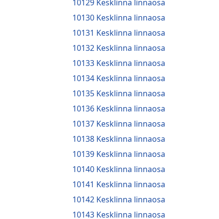
10129 Kesklinna linnaosa
10130 Kesklinna linnaosa
10131 Kesklinna linnaosa
10132 Kesklinna linnaosa
10133 Kesklinna linnaosa
10134 Kesklinna linnaosa
10135 Kesklinna linnaosa
10136 Kesklinna linnaosa
10137 Kesklinna linnaosa
10138 Kesklinna linnaosa
10139 Kesklinna linnaosa
10140 Kesklinna linnaosa
10141 Kesklinna linnaosa
10142 Kesklinna linnaosa
10143 Kesklinna linnaosa