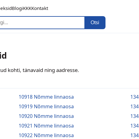
deksid
Blogi
KKK
Kontakt
Otsi
id
tud kohti, tänavaid ning aadresse.
10918 Nõmme linnaosa
134
10919 Nõmme linnaosa
134
10920 Nõmme linnaosa
134
10921 Nõmme linnaosa
134
10922 Nõmme linnaosa
134