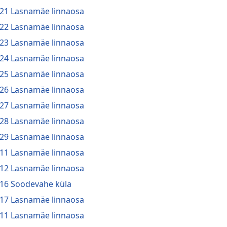
21 Lasnamäe linnaosa
22 Lasnamäe linnaosa
23 Lasnamäe linnaosa
24 Lasnamäe linnaosa
25 Lasnamäe linnaosa
26 Lasnamäe linnaosa
27 Lasnamäe linnaosa
28 Lasnamäe linnaosa
29 Lasnamäe linnaosa
11 Lasnamäe linnaosa
12 Lasnamäe linnaosa
16 Soodevahe küla
17 Lasnamäe linnaosa
11 Lasnamäe linnaosa