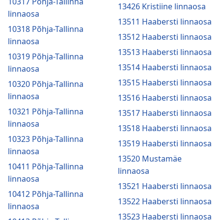
10317 Põhja-Tallinna
13426 Kristiine linnaosa
linnaosa
13511 Haabersti linnaosa
10318 Põhja-Tallinna
13512 Haabersti linnaosa
linnaosa
13513 Haabersti linnaosa
10319 Põhja-Tallinna
13514 Haabersti linnaosa
linnaosa
13515 Haabersti linnaosa
10320 Põhja-Tallinna
linnaosa
13516 Haabersti linnaosa
10321 Põhja-Tallinna
13517 Haabersti linnaosa
linnaosa
13518 Haabersti linnaosa
10323 Põhja-Tallinna
13519 Haabersti linnaosa
linnaosa
13520 Mustamäe
10411 Põhja-Tallinna
linnaosa
linnaosa
13521 Haabersti linnaosa
10412 Põhja-Tallinna
13522 Haabersti linnaosa
linnaosa
13523 Haabersti linnaosa