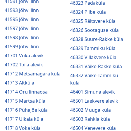
41591 Jõhvi linn
46323 Padaküla
41593 Jõhvi linn
46324 Piibe küla
41595 Jõhvi linn
46325 Räitsvere küla
41597 Jõhvi linn
46326 Sootaguse küla
41598 Jõhvi linn
46328 Suure-Rakke küla
41599 Jõhvi linn
46329 Tammiku küla
41701 Voka alevik
46330 Villakvere küla
41702 Toila alevik
46331 Väike-Rakke küla
41712 Metsamägara küla
46332 Väike-Tammiku
41713 Altküla
küla
41714 Oru linnaosa
46401 Simuna alevik
41715 Martsa küla
46501 Laekvere alevik
41716 Pühajõe küla
46502 Muuga küla
41717 Uikala küla
46503 Rahkla küla
41718 Voka küla
46504 Venevere küla