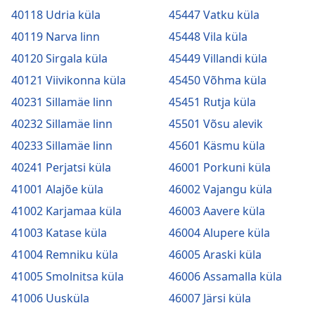
40118 Udria küla
45447 Vatku küla
40119 Narva linn
45448 Vila küla
40120 Sirgala küla
45449 Villandi küla
40121 Viivikonna küla
45450 Võhma küla
40231 Sillamäe linn
45451 Rutja küla
40232 Sillamäe linn
45501 Võsu alevik
40233 Sillamäe linn
45601 Käsmu küla
40241 Perjatsi küla
46001 Porkuni küla
41001 Alajõe küla
46002 Vajangu küla
41002 Karjamaa küla
46003 Aavere küla
41003 Katase küla
46004 Alupere küla
41004 Remniku küla
46005 Araski küla
41005 Smolnitsa küla
46006 Assamalla küla
41006 Uusküla
46007 Järsi küla