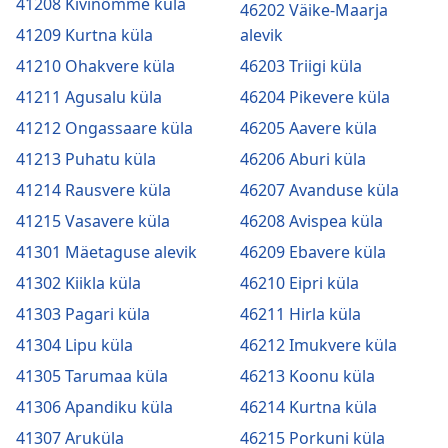
41208 Kivinõmme küla
46202 Väike-Maarja
41209 Kurtna küla
alevik
41210 Ohakvere küla
46203 Triigi küla
41211 Agusalu küla
46204 Pikevere küla
41212 Ongassaare küla
46205 Aavere küla
41213 Puhatu küla
46206 Aburi küla
41214 Rausvere küla
46207 Avanduse küla
41215 Vasavere küla
46208 Avispea küla
41301 Mäetaguse alevik
46209 Ebavere küla
41302 Kiikla küla
46210 Eipri küla
41303 Pagari küla
46211 Hirla küla
41304 Lipu küla
46212 Imukvere küla
41305 Tarumaa küla
46213 Koonu küla
41306 Apandiku küla
46214 Kurtna küla
41307 Aruküla
46215 Porkuni küla