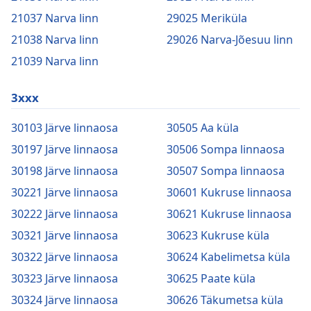
21037 Narva linn
29025 Meriküla
21038 Narva linn
29026 Narva-Jõesuu linn
21039 Narva linn
3xxx
30103 Järve linnaosa
30505 Aa küla
30197 Järve linnaosa
30506 Sompa linnaosa
30198 Järve linnaosa
30507 Sompa linnaosa
30221 Järve linnaosa
30601 Kukruse linnaosa
30222 Järve linnaosa
30621 Kukruse linnaosa
30321 Järve linnaosa
30623 Kukruse küla
30322 Järve linnaosa
30624 Kabelimetsa küla
30323 Järve linnaosa
30625 Paate küla
30324 Järve linnaosa
30626 Täkumetsa küla