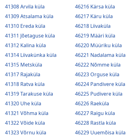
41308 Arvila küla
46216 Kärsa küla
41309 Atsalama küla
46217 Käru küla
41310 Ereda küla
46218 Liivaküla
41311 Jõetaguse küla
46219 Määri küla
41312 Kalina küla
46220 Müüriku küla
41314 Liivakünka küla
46221 Nadalama küla
41315 Metsküla
46222 Nõmme küla
41317 Rajaküla
46223 Orguse küla
41318 Ratva küla
46224 Pandivere küla
41319 Tarakuse küla
46225 Pudivere küla
41320 Uhe küla
46226 Raeküla
41321 Võhma küla
46227 Raigu küla
41322 Võide küla
46228 Rastla küla
41323 Võrnu küla
46229 Uuemõisa küla