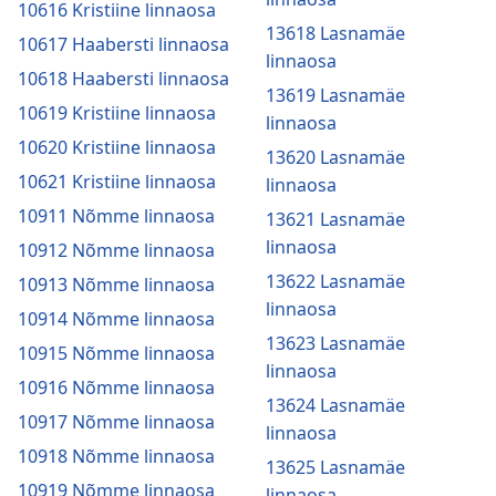
10616 Kristiine linnaosa
13618 Lasnamäe
10617 Haabersti linnaosa
linnaosa
10618 Haabersti linnaosa
13619 Lasnamäe
10619 Kristiine linnaosa
linnaosa
10620 Kristiine linnaosa
13620 Lasnamäe
10621 Kristiine linnaosa
linnaosa
10911 Nõmme linnaosa
13621 Lasnamäe
linnaosa
10912 Nõmme linnaosa
13622 Lasnamäe
10913 Nõmme linnaosa
linnaosa
10914 Nõmme linnaosa
13623 Lasnamäe
10915 Nõmme linnaosa
linnaosa
10916 Nõmme linnaosa
13624 Lasnamäe
10917 Nõmme linnaosa
linnaosa
10918 Nõmme linnaosa
13625 Lasnamäe
10919 Nõmme linnaosa
linnaosa