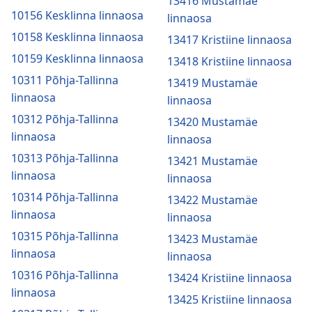
13416 Mustamäe
10156 Kesklinna linnaosa
linnaosa
10158 Kesklinna linnaosa
13417 Kristiine linnaosa
10159 Kesklinna linnaosa
13418 Kristiine linnaosa
10311 Põhja-Tallinna
13419 Mustamäe
linnaosa
linnaosa
10312 Põhja-Tallinna
13420 Mustamäe
linnaosa
linnaosa
10313 Põhja-Tallinna
13421 Mustamäe
linnaosa
linnaosa
10314 Põhja-Tallinna
13422 Mustamäe
linnaosa
linnaosa
10315 Põhja-Tallinna
13423 Mustamäe
linnaosa
linnaosa
10316 Põhja-Tallinna
13424 Kristiine linnaosa
linnaosa
13425 Kristiine linnaosa