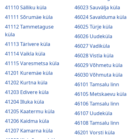
41110 Sälliku küla
46023 Sauvälja küla
41111 Sõrumäe küla
46024 Savalduma küla
41112 Tammetaguse
46025 Türje küla
küla
46026 Uudeküla
41113 Tärivere küla
46027 Vadiküla
41114 Vaikla küla
46028 Vistla küla
41115 Varesmetsa küla
46029 Võhmetu küla
41201 Kuremäe küla
46030 Võhmuta küla
41202 Kurtna küla
46101 Tamsalu linn
41203 Edivere küla
46105 Metskaevu küla
41204 Illuka küla
46106 Tamsalu linn
41205 Kaatermu küla
46107 Uudeküla
41206 Kaidma küla
46108 Tamsalu linn
41207 Kamarna küla
46201 Vorsti küla