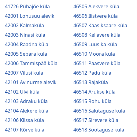
41726 Pühajõe küla
46505 Alekvere küla
42001 Lohusuu alevik
46506 Ilistvere küla
42002 Kalmaküla
46507 Kaasiksaare küla
42003 Ninasi küla
46508 Kellavere küla
42004 Raadna küla
46509 Luusika küla
42005 Separa küla
46510 Moora küla
42006 Tammispää küla
46511 Paasvere küla
42007 Vilusi küla
46512 Padu küla
42101 Avinurme alevik
46513 Rajaküla
42102 Ulvi küla
46514 Arukse küla
42103 Adraku küla
46515 Rohu küla
42104 Alekere küla
46516 Salutaguse küla
42106 Kiissa küla
46517 Sirevere küla
42107 Kõrve küla
46518 Sootaguse küla