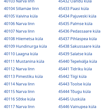
40103 Narva linn
45432 Oandu küla
40104 Sillamäe linn
45433 Paasi küla
40105 Vaivina küla
45434 Pajuveski küla
40106 Narva linn
45435 Palmse küla
40107 Narva linn
45436 Pedassaare küla
40108 Hiiemetsa küla
45437 Pihlaspea küla
40109 Hundinurga küla
45438 Sakussaare küla
40110 Laagna küla
45439 Salatse küla
40111 Mustanina küla
45440 Tepelvälja küla
40112 Narva linn
45441 Tidriku küla
40113 Pimestiku küla
45442 Tiigi küla
40114 Narva linn
45443 Toolse küla
40115 Narva linn
45444 Tõugu küla
40116 Sõtke küla
45445 Uusküla
40117 Narva linn
45446 Vainupea küla