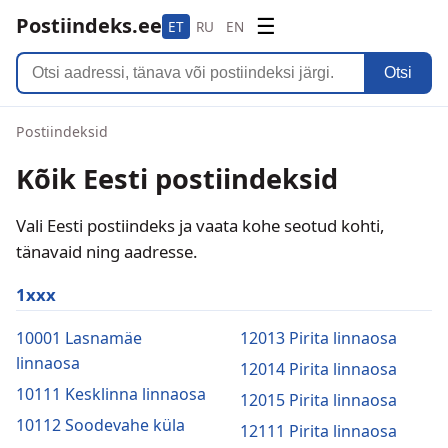
Postiindeks.ee
☰
ET
RU
EN
Otsi
Postiindeksid
Kõik Eesti postiindeksid
Vali Eesti postiindeks ja vaata kohe seotud kohti,
tänavaid ning aadresse.
1xxx
10001 Lasnamäe
12013 Pirita linnaosa
linnaosa
12014 Pirita linnaosa
10111 Kesklinna linnaosa
12015 Pirita linnaosa
10112 Soodevahe küla
12111 Pirita linnaosa