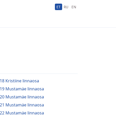
ET
RU
EN
18 Kristiine linnaosa
19 Mustamäe linnaosa
20 Mustamäe linnaosa
21 Mustamäe linnaosa
22 Mustamäe linnaosa