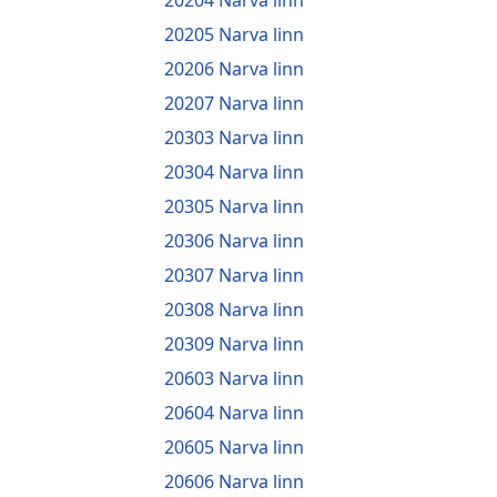
20205 Narva linn
20206 Narva linn
20207 Narva linn
20303 Narva linn
20304 Narva linn
20305 Narva linn
20306 Narva linn
20307 Narva linn
20308 Narva linn
20309 Narva linn
20603 Narva linn
20604 Narva linn
20605 Narva linn
20606 Narva linn