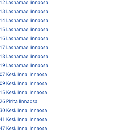
12 Lasnamäe linnaosa
13 Lasnamäe linnaosa
14 Lasnamäe linnaosa
15 Lasnamäe linnaosa
16 Lasnamäe linnaosa
17 Lasnamäe linnaosa
18 Lasnamäe linnaosa
19 Lasnamäe linnaosa
07 Kesklinna linnaosa
09 Kesklinna linnaosa
15 Kesklinna linnaosa
26 Pirita linnaosa
30 Kesklinna linnaosa
41 Kesklinna linnaosa
47 Kesklinna linnaosa