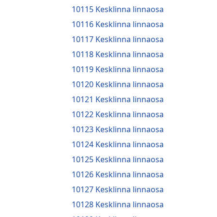
10115 Kesklinna linnaosa
10116 Kesklinna linnaosa
10117 Kesklinna linnaosa
10118 Kesklinna linnaosa
10119 Kesklinna linnaosa
10120 Kesklinna linnaosa
10121 Kesklinna linnaosa
10122 Kesklinna linnaosa
10123 Kesklinna linnaosa
10124 Kesklinna linnaosa
10125 Kesklinna linnaosa
10126 Kesklinna linnaosa
10127 Kesklinna linnaosa
10128 Kesklinna linnaosa