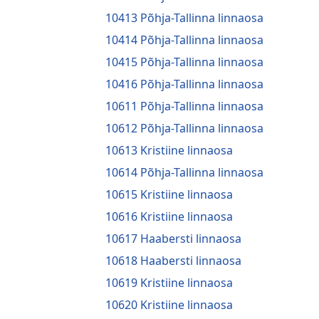
10413 Põhja-Tallinna linnaosa
10414 Põhja-Tallinna linnaosa
10415 Põhja-Tallinna linnaosa
10416 Põhja-Tallinna linnaosa
10611 Põhja-Tallinna linnaosa
10612 Põhja-Tallinna linnaosa
10613 Kristiine linnaosa
10614 Põhja-Tallinna linnaosa
10615 Kristiine linnaosa
10616 Kristiine linnaosa
10617 Haabersti linnaosa
10618 Haabersti linnaosa
10619 Kristiine linnaosa
10620 Kristiine linnaosa