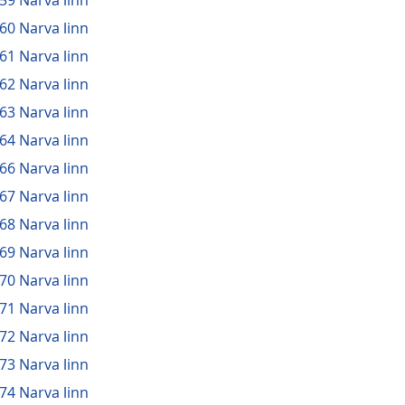
60 Narva linn
61 Narva linn
62 Narva linn
63 Narva linn
64 Narva linn
66 Narva linn
67 Narva linn
68 Narva linn
69 Narva linn
70 Narva linn
71 Narva linn
72 Narva linn
73 Narva linn
74 Narva linn