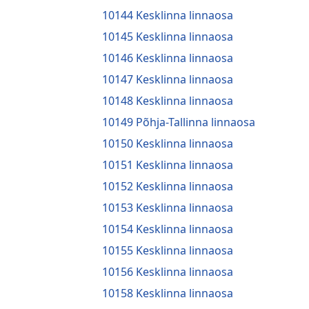
10144 Kesklinna linnaosa
10145 Kesklinna linnaosa
10146 Kesklinna linnaosa
10147 Kesklinna linnaosa
10148 Kesklinna linnaosa
10149 Põhja-Tallinna linnaosa
10150 Kesklinna linnaosa
10151 Kesklinna linnaosa
10152 Kesklinna linnaosa
10153 Kesklinna linnaosa
10154 Kesklinna linnaosa
10155 Kesklinna linnaosa
10156 Kesklinna linnaosa
10158 Kesklinna linnaosa