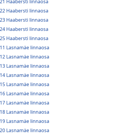
21 Haabersti linnaosa
22 Haabersti linnaosa
23 Haabersti linnaosa
24 Haabersti linnaosa
25 Haabersti linnaosa
11 Lasnamäe linnaosa
12 Lasnamäe linnaosa
13 Lasnamäe linnaosa
14 Lasnamäe linnaosa
15 Lasnamäe linnaosa
16 Lasnamäe linnaosa
17 Lasnamäe linnaosa
18 Lasnamäe linnaosa
19 Lasnamäe linnaosa
20 Lasnamäe linnaosa