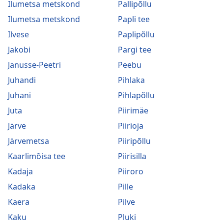
Ilumetsa metskond
Pallipõllu
Ilumetsa metskond
Papli tee
Ilvese
Paplipõllu
Jakobi
Pargi tee
Janusse-Peetri
Peebu
Juhandi
Pihlaka
Juhani
Pihlapõllu
Juta
Piirimäe
Järve
Piirioja
Järvemetsa
Piiripõllu
Kaarlimõisa tee
Piirisilla
Kadaja
Piiroro
Kadaka
Pille
Kaera
Pilve
Kaku
Pluki