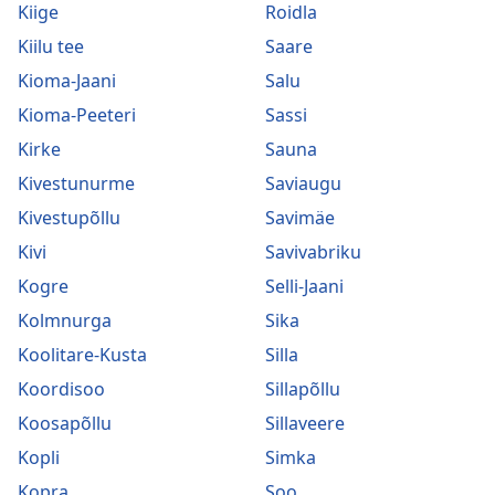
Kiige
Roidla
Kiilu tee
Saare
Kioma-Jaani
Salu
Kioma-Peeteri
Sassi
Kirke
Sauna
Kivestunurme
Saviaugu
Kivestupõllu
Savimäe
Kivi
Savivabriku
Kogre
Selli-Jaani
Kolmnurga
Sika
Koolitare-Kusta
Silla
Koordisoo
Sillapõllu
Koosapõllu
Sillaveere
Kopli
Simka
Kopra
Soo