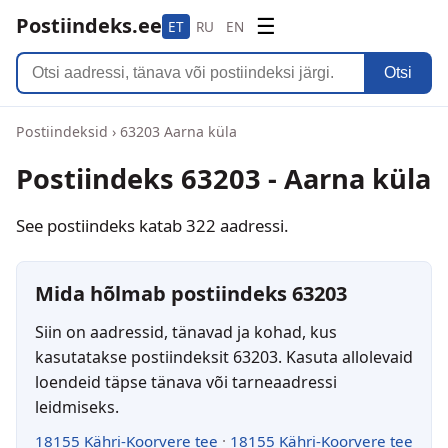
Postiindeks.ee
☰
ET
RU
EN
Otsi
Postiindeksid
›
63203 Aarna küla
Postiindeks 63203 - Aarna küla
See postiindeks katab 322 aadressi.
Mida hõlmab postiindeks 63203
Siin on aadressid, tänavad ja kohad, kus
kasutatakse postiindeksit 63203. Kasuta allolevaid
loendeid täpse tänava või tarneaadressi
leidmiseks.
18155 Kähri-Koorvere tee
·
18155 Kähri-Koorvere tee