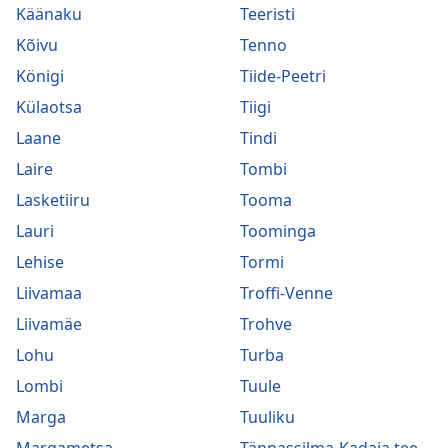
Käänaku
Teeristi
Kõivu
Tenno
Königi
Tiide-Peetri
Külaotsa
Tiigi
Laane
Tindi
Laire
Tombi
Lasketiiru
Tooma
Lauri
Toominga
Lehise
Tormi
Liivamaa
Troffi-Venne
Liivamäe
Trohve
Lohu
Turba
Lombi
Tuule
Marga
Tuuliku
Margametsa
Tännassilma-Kadaja tee