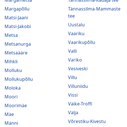
Margapõllu
Tännassilma-Mammaste
tee
Matsi-Jaani
Uustalu
Matsi-Jakobi
Vaariku
Metsa
Vaarikupõllu
Metsanurga
Valli
Metsaääre
Variko
Mihkli
Vesiveski
Molluku
Villu
Mollukupõllu
Villuniidu
Moloka
Vissi
Moori
Väike-Troffi
Moorimäe
Välja
Mäe
Võrestiku-Kivestu
Männi