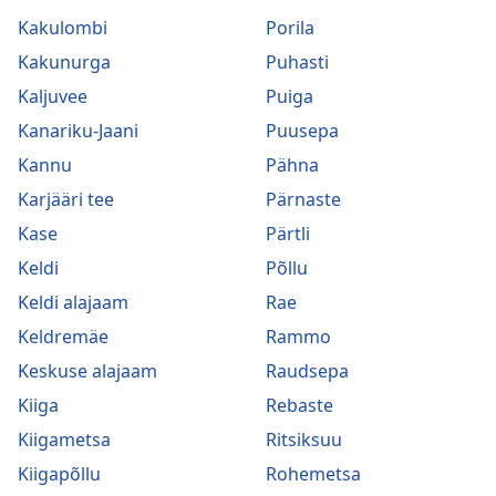
Kakulombi
Porila
Kakunurga
Puhasti
Kaljuvee
Puiga
Kanariku-Jaani
Puusepa
Kannu
Pähna
Karjääri tee
Pärnaste
Kase
Pärtli
Keldi
Põllu
Keldi alajaam
Rae
Keldremäe
Rammo
Keskuse alajaam
Raudsepa
Kiiga
Rebaste
Kiigametsa
Ritsiksuu
Kiigapõllu
Rohemetsa