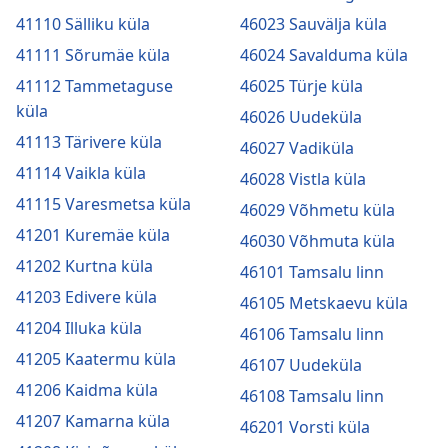
41110 Sälliku küla
46023 Sauvälja küla
41111 Sõrumäe küla
46024 Savalduma küla
41112 Tammetaguse
46025 Türje küla
küla
46026 Uudeküla
41113 Tärivere küla
46027 Vadiküla
41114 Vaikla küla
46028 Vistla küla
41115 Varesmetsa küla
46029 Võhmetu küla
41201 Kuremäe küla
46030 Võhmuta küla
41202 Kurtna küla
46101 Tamsalu linn
41203 Edivere küla
46105 Metskaevu küla
41204 Illuka küla
46106 Tamsalu linn
41205 Kaatermu küla
46107 Uudeküla
41206 Kaidma küla
46108 Tamsalu linn
41207 Kamarna küla
46201 Vorsti küla