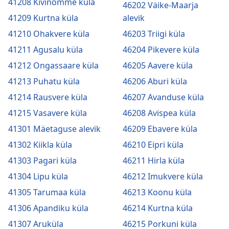
41208 Kivinõmme küla
46202 Väike-Maarja
41209 Kurtna küla
alevik
41210 Ohakvere küla
46203 Triigi küla
41211 Agusalu küla
46204 Pikevere küla
41212 Ongassaare küla
46205 Aavere küla
41213 Puhatu küla
46206 Aburi küla
41214 Rausvere küla
46207 Avanduse küla
41215 Vasavere küla
46208 Avispea küla
41301 Mäetaguse alevik
46209 Ebavere küla
41302 Kiikla küla
46210 Eipri küla
41303 Pagari küla
46211 Hirla küla
41304 Lipu küla
46212 Imukvere küla
41305 Tarumaa küla
46213 Koonu küla
41306 Apandiku küla
46214 Kurtna küla
41307 Aruküla
46215 Porkuni küla