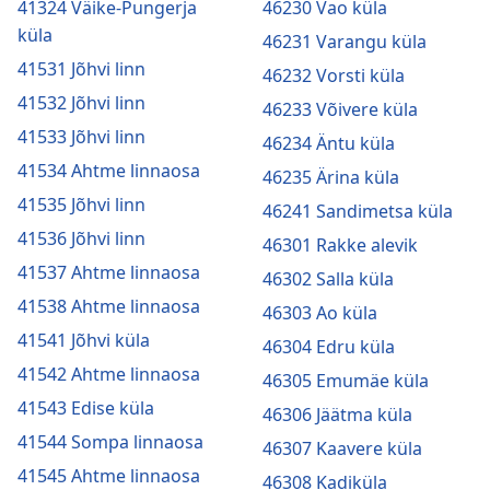
41324 Väike-Pungerja
46230 Vao küla
küla
46231 Varangu küla
41531 Jõhvi linn
46232 Vorsti küla
41532 Jõhvi linn
46233 Võivere küla
41533 Jõhvi linn
46234 Äntu küla
41534 Ahtme linnaosa
46235 Ärina küla
41535 Jõhvi linn
46241 Sandimetsa küla
41536 Jõhvi linn
46301 Rakke alevik
41537 Ahtme linnaosa
46302 Salla küla
41538 Ahtme linnaosa
46303 Ao küla
41541 Jõhvi küla
46304 Edru küla
41542 Ahtme linnaosa
46305 Emumäe küla
41543 Edise küla
46306 Jäätma küla
41544 Sompa linnaosa
46307 Kaavere küla
41545 Ahtme linnaosa
46308 Kadiküla