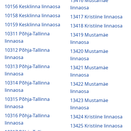
13416 Mustamäe
10156 Kesklinna linnaosa
linnaosa
10158 Kesklinna linnaosa
13417 Kristiine linnaosa
10159 Kesklinna linnaosa
13418 Kristiine linnaosa
10311 Põhja-Tallinna
13419 Mustamäe
linnaosa
linnaosa
10312 Põhja-Tallinna
13420 Mustamäe
linnaosa
linnaosa
10313 Põhja-Tallinna
13421 Mustamäe
linnaosa
linnaosa
10314 Põhja-Tallinna
13422 Mustamäe
linnaosa
linnaosa
10315 Põhja-Tallinna
13423 Mustamäe
linnaosa
linnaosa
10316 Põhja-Tallinna
13424 Kristiine linnaosa
linnaosa
13425 Kristiine linnaosa