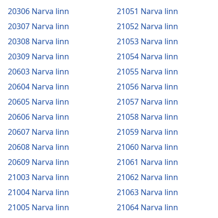
20306 Narva linn
21051 Narva linn
20307 Narva linn
21052 Narva linn
20308 Narva linn
21053 Narva linn
20309 Narva linn
21054 Narva linn
20603 Narva linn
21055 Narva linn
20604 Narva linn
21056 Narva linn
20605 Narva linn
21057 Narva linn
20606 Narva linn
21058 Narva linn
20607 Narva linn
21059 Narva linn
20608 Narva linn
21060 Narva linn
20609 Narva linn
21061 Narva linn
21003 Narva linn
21062 Narva linn
21004 Narva linn
21063 Narva linn
21005 Narva linn
21064 Narva linn