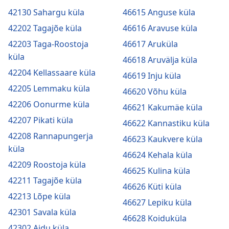
42130 Sahargu küla
46615 Anguse küla
42202 Tagajõe küla
46616 Aravuse küla
42203 Taga-Roostoja
46617 Aruküla
küla
46618 Aruvälja küla
42204 Kellassaare küla
46619 Inju küla
42205 Lemmaku küla
46620 Võhu küla
42206 Oonurme küla
46621 Kakumäe küla
42207 Pikati küla
46622 Kannastiku küla
42208 Rannapungerja
46623 Kaukvere küla
küla
46624 Kehala küla
42209 Roostoja küla
46625 Kulina küla
42211 Tagajõe küla
46626 Küti küla
42213 Lõpe küla
46627 Lepiku küla
42301 Savala küla
46628 Koiduküla
42302 Aidu küla