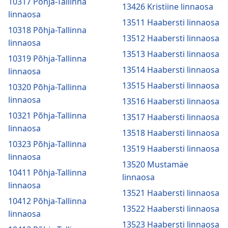
10317 Põhja-Tallinna
13426 Kristiine linnaosa
linnaosa
13511 Haabersti linnaosa
10318 Põhja-Tallinna
13512 Haabersti linnaosa
linnaosa
13513 Haabersti linnaosa
10319 Põhja-Tallinna
13514 Haabersti linnaosa
linnaosa
13515 Haabersti linnaosa
10320 Põhja-Tallinna
linnaosa
13516 Haabersti linnaosa
10321 Põhja-Tallinna
13517 Haabersti linnaosa
linnaosa
13518 Haabersti linnaosa
10323 Põhja-Tallinna
13519 Haabersti linnaosa
linnaosa
13520 Mustamäe
10411 Põhja-Tallinna
linnaosa
linnaosa
13521 Haabersti linnaosa
10412 Põhja-Tallinna
13522 Haabersti linnaosa
linnaosa
13523 Haabersti linnaosa