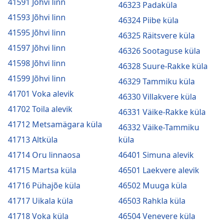
41591 Jõhvi linn
46323 Padaküla
41593 Jõhvi linn
46324 Piibe küla
41595 Jõhvi linn
46325 Räitsvere küla
41597 Jõhvi linn
46326 Sootaguse küla
41598 Jõhvi linn
46328 Suure-Rakke küla
41599 Jõhvi linn
46329 Tammiku küla
41701 Voka alevik
46330 Villakvere küla
41702 Toila alevik
46331 Väike-Rakke küla
41712 Metsamägara küla
46332 Väike-Tammiku
41713 Altküla
küla
41714 Oru linnaosa
46401 Simuna alevik
41715 Martsa küla
46501 Laekvere alevik
41716 Pühajõe küla
46502 Muuga küla
41717 Uikala küla
46503 Rahkla küla
41718 Voka küla
46504 Venevere küla