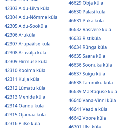
46629 Obja küla
42303 Aidu-Liiva küla
46630 Palasi küla
42304 Aidu-Nõmme küla
46631 Puka küla
42305 Aidu-Sooküla
46632 Rasivere küla
42306 Aruküla
46633 Ristiküla
42307 Arupäälse küla
46634 Rünga küla
42308 Aruvälja küla
46635 Saara küla
42309 Hirmuse küla
46636 Soonuka küla
42310 Koolma küla
46637 Suigu küla
42311 Kulja küla
46638 Tammiku küla
42312 Lümatu küla
46639 Mäetaguse küla
42313 Mehide küla
46640 Vana-Vinni küla
42314 Oandu küla
46641 Veadla küla
42315 Ojamaa küla
46642 Voore küla
42316 Piilse küla
46701 Ulvi küla