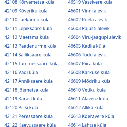
42108 Kõrvemetsa küla
46519 Vassivere küla
42109 Kõveriku küla
46601 Vinni alevik
42110 Laekannu küla
46602 Roela alevik
42111 Lepiksaare küla
46603 Pajusti alevik
42112 Maetsma küla
46604 Viru-Jaagupi alevik
42113 Paadenurme küla
46605 Kadila küla
42114 Sälliksaare küla
46606 Tudu alevik
42115 Tammessaare küla
46607 Piira küla
42116 Vadi küla
46608 Karkuse küla
42117 Änniksaare küla
46609 Mõdriku küla
42118 Jõemetsa küla
46610 Vetiku küla
42119 Kärasi küla
46611 Alavere küla
42120 Piilsi küla
46612 Allika küla
42121 Peressaare küla
46613 Koeravere küla
42122 Kaevussaare küla
46614 Lähtse küla