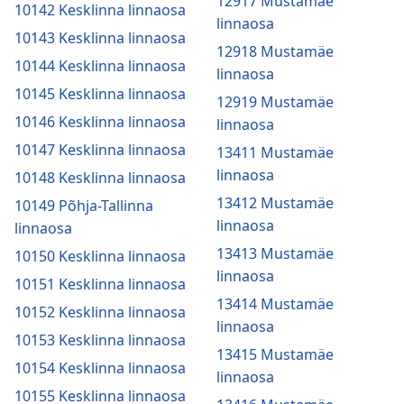
12917 Mustamäe
10142 Kesklinna linnaosa
linnaosa
10143 Kesklinna linnaosa
12918 Mustamäe
10144 Kesklinna linnaosa
linnaosa
10145 Kesklinna linnaosa
12919 Mustamäe
10146 Kesklinna linnaosa
linnaosa
10147 Kesklinna linnaosa
13411 Mustamäe
linnaosa
10148 Kesklinna linnaosa
13412 Mustamäe
10149 Põhja-Tallinna
linnaosa
linnaosa
13413 Mustamäe
10150 Kesklinna linnaosa
linnaosa
10151 Kesklinna linnaosa
13414 Mustamäe
10152 Kesklinna linnaosa
linnaosa
10153 Kesklinna linnaosa
13415 Mustamäe
10154 Kesklinna linnaosa
linnaosa
10155 Kesklinna linnaosa