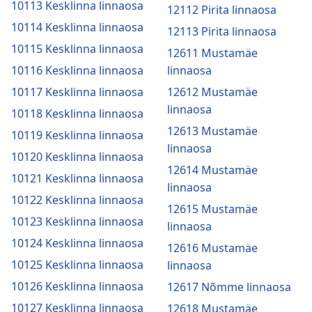
10113 Kesklinna linnaosa
12112 Pirita linnaosa
10114 Kesklinna linnaosa
12113 Pirita linnaosa
10115 Kesklinna linnaosa
12611 Mustamäe
10116 Kesklinna linnaosa
linnaosa
10117 Kesklinna linnaosa
12612 Mustamäe
linnaosa
10118 Kesklinna linnaosa
12613 Mustamäe
10119 Kesklinna linnaosa
linnaosa
10120 Kesklinna linnaosa
12614 Mustamäe
10121 Kesklinna linnaosa
linnaosa
10122 Kesklinna linnaosa
12615 Mustamäe
10123 Kesklinna linnaosa
linnaosa
10124 Kesklinna linnaosa
12616 Mustamäe
10125 Kesklinna linnaosa
linnaosa
10126 Kesklinna linnaosa
12617 Nõmme linnaosa
10127 Kesklinna linnaosa
12618 Mustamäe