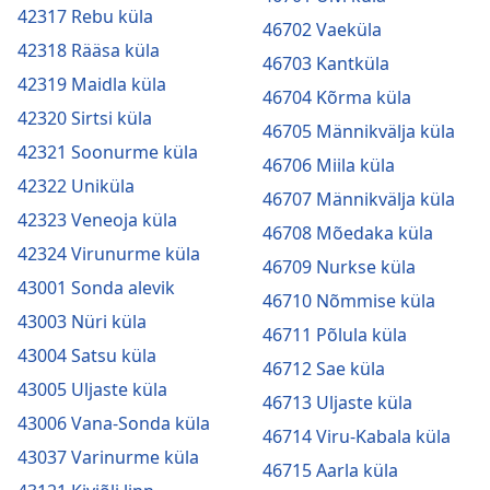
42317 Rebu küla
46702 Vaeküla
42318 Rääsa küla
46703 Kantküla
42319 Maidla küla
46704 Kõrma küla
42320 Sirtsi küla
46705 Männikvälja küla
42321 Soonurme küla
46706 Miila küla
42322 Uniküla
46707 Männikvälja küla
42323 Veneoja küla
46708 Mõedaka küla
42324 Virunurme küla
46709 Nurkse küla
43001 Sonda alevik
46710 Nõmmise küla
43003 Nüri küla
46711 Põlula küla
43004 Satsu küla
46712 Sae küla
43005 Uljaste küla
46713 Uljaste küla
43006 Vana-Sonda küla
46714 Viru-Kabala küla
43037 Varinurme küla
46715 Aarla küla