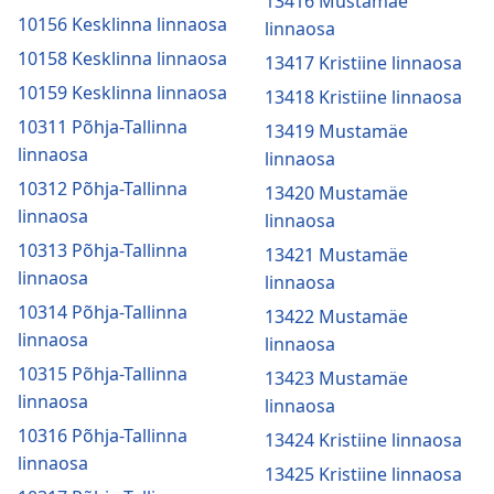
13416 Mustamäe
10156 Kesklinna linnaosa
linnaosa
10158 Kesklinna linnaosa
13417 Kristiine linnaosa
10159 Kesklinna linnaosa
13418 Kristiine linnaosa
10311 Põhja-Tallinna
13419 Mustamäe
linnaosa
linnaosa
10312 Põhja-Tallinna
13420 Mustamäe
linnaosa
linnaosa
10313 Põhja-Tallinna
13421 Mustamäe
linnaosa
linnaosa
10314 Põhja-Tallinna
13422 Mustamäe
linnaosa
linnaosa
10315 Põhja-Tallinna
13423 Mustamäe
linnaosa
linnaosa
10316 Põhja-Tallinna
13424 Kristiine linnaosa
linnaosa
13425 Kristiine linnaosa