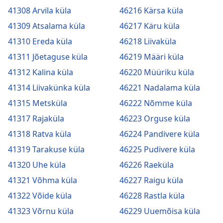
41308 Arvila küla
46216 Kärsa küla
41309 Atsalama küla
46217 Käru küla
41310 Ereda küla
46218 Liivaküla
41311 Jõetaguse küla
46219 Määri küla
41312 Kalina küla
46220 Müüriku küla
41314 Liivakünka küla
46221 Nadalama küla
41315 Metsküla
46222 Nõmme küla
41317 Rajaküla
46223 Orguse küla
41318 Ratva küla
46224 Pandivere küla
41319 Tarakuse küla
46225 Pudivere küla
41320 Uhe küla
46226 Raeküla
41321 Võhma küla
46227 Raigu küla
41322 Võide küla
46228 Rastla küla
41323 Võrnu küla
46229 Uuemõisa küla