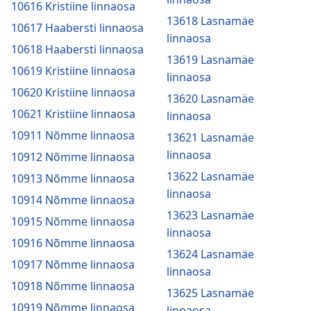
10616 Kristiine linnaosa
13618 Lasnamäe
10617 Haabersti linnaosa
linnaosa
10618 Haabersti linnaosa
13619 Lasnamäe
10619 Kristiine linnaosa
linnaosa
10620 Kristiine linnaosa
13620 Lasnamäe
10621 Kristiine linnaosa
linnaosa
10911 Nõmme linnaosa
13621 Lasnamäe
linnaosa
10912 Nõmme linnaosa
13622 Lasnamäe
10913 Nõmme linnaosa
linnaosa
10914 Nõmme linnaosa
13623 Lasnamäe
10915 Nõmme linnaosa
linnaosa
10916 Nõmme linnaosa
13624 Lasnamäe
10917 Nõmme linnaosa
linnaosa
10918 Nõmme linnaosa
13625 Lasnamäe
10919 Nõmme linnaosa
linnaosa