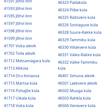
41591 Jõhvi linn
46323 Padaküla
41593 Jõhvi linn
46324 Piibe küla
41595 Jõhvi linn
46325 Räitsvere küla
41597 Jõhvi linn
46326 Sootaguse küla
41598 Jõhvi linn
46328 Suure-Rakke küla
41599 Jõhvi linn
46329 Tammiku küla
41701 Voka alevik
46330 Villakvere küla
41702 Toila alevik
46331 Väike-Rakke küla
41712 Metsamägara küla
46332 Väike-Tammiku
41713 Altküla
küla
41714 Oru linnaosa
46401 Simuna alevik
41715 Martsa küla
46501 Laekvere alevik
41716 Pühajõe küla
46502 Muuga küla
41717 Uikala küla
46503 Rahkla küla
41718 Voka küla
46504 Venevere küla