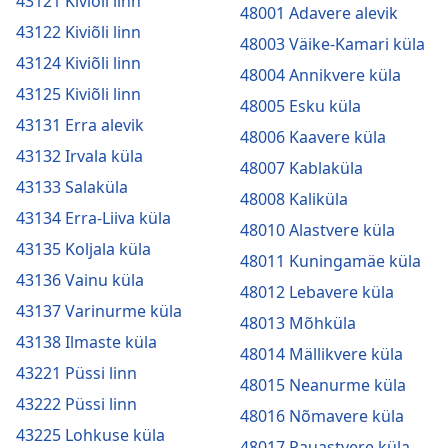
43121 Kiviõli linn
48001 Adavere alevik
43122 Kiviõli linn
48003 Väike-Kamari küla
43124 Kiviõli linn
48004 Annikvere küla
43125 Kiviõli linn
48005 Esku küla
43131 Erra alevik
48006 Kaavere küla
43132 Irvala küla
48007 Kablaküla
43133 Salaküla
48008 Kaliküla
43134 Erra-Liiva küla
48010 Alastvere küla
43135 Koljala küla
48011 Kuningamäe küla
43136 Vainu küla
48012 Lebavere küla
43137 Varinurme küla
48013 Mõhküla
43138 Ilmaste küla
48014 Mällikvere küla
43221 Püssi linn
48015 Neanurme küla
43222 Püssi linn
48016 Nõmavere küla
43225 Lohkuse küla
48017 Pauastvere küla