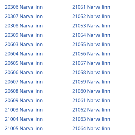
20306 Narva linn
21051 Narva linn
20307 Narva linn
21052 Narva linn
20308 Narva linn
21053 Narva linn
20309 Narva linn
21054 Narva linn
20603 Narva linn
21055 Narva linn
20604 Narva linn
21056 Narva linn
20605 Narva linn
21057 Narva linn
20606 Narva linn
21058 Narva linn
20607 Narva linn
21059 Narva linn
20608 Narva linn
21060 Narva linn
20609 Narva linn
21061 Narva linn
21003 Narva linn
21062 Narva linn
21004 Narva linn
21063 Narva linn
21005 Narva linn
21064 Narva linn