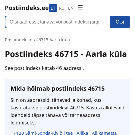
Postiindeks.ee
☰
ET
RU
EN
Otsi
Postiindeksid
›
46715 Aarla küla
Postiindeks 46715 - Aarla küla
See postiindeks katab 46 aadressi.
Mida hõlmab postiindeks 46715
Siin on aadressid, tänavad ja kohad, kus
kasutatakse postiindeksit 46715. Kasuta allolevaid
loendeid täpse tänava või tarneaadressi
leidmiseks.
17120 Sämi-Sonda-Kiviõli tee
·
Allika
·
Allikametsa
·