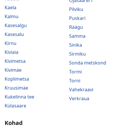
Ojasaare/1
Kaela
Pilviku
Kalmu
Puskari
Kasesalgu
Räägu
Kasesalu
Samma
Kirnu
Sinika
Kiviaia
Sirmiku
Kivimetsa
Sonda metskond
Kivimäe
Tormi
Koplimetsa
Torni
Kruusimäe
Vahekraavi
Kukelinna tee
Verkraua
Külasaare
Kohad