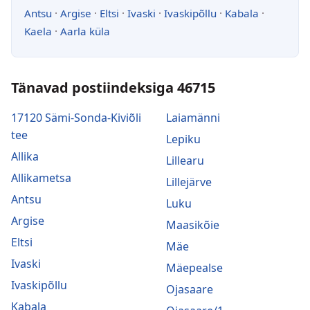
Antsu
·
Argise
·
Eltsi
·
Ivaski
·
Ivaskipõllu
·
Kabala
·
Kaela
·
Aarla küla
Tänavad postiindeksiga 46715
17120 Sämi-Sonda-Kiviõli
Laiamänni
tee
Lepiku
Allika
Lillearu
Allikametsa
Lillejärve
Antsu
Luku
Argise
Maasikõie
Eltsi
Mäe
Ivaski
Mäepealse
Ivaskipõllu
Ojasaare
Kabala