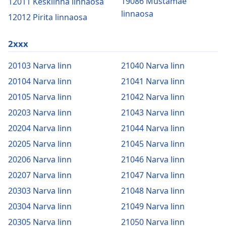
19086 Mustamäe
12011 Kesklinna linnaosa
linnaosa
12012 Pirita linnaosa
2xxx
20103 Narva linn
21040 Narva linn
20104 Narva linn
21041 Narva linn
20105 Narva linn
21042 Narva linn
20203 Narva linn
21043 Narva linn
20204 Narva linn
21044 Narva linn
20205 Narva linn
21045 Narva linn
20206 Narva linn
21046 Narva linn
20207 Narva linn
21047 Narva linn
20303 Narva linn
21048 Narva linn
20304 Narva linn
21049 Narva linn
20305 Narva linn
21050 Narva linn