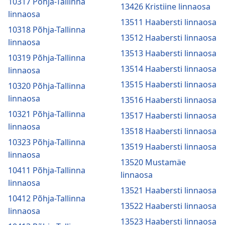
10317 Põhja-Tallinna
13426 Kristiine linnaosa
linnaosa
13511 Haabersti linnaosa
10318 Põhja-Tallinna
13512 Haabersti linnaosa
linnaosa
13513 Haabersti linnaosa
10319 Põhja-Tallinna
13514 Haabersti linnaosa
linnaosa
13515 Haabersti linnaosa
10320 Põhja-Tallinna
linnaosa
13516 Haabersti linnaosa
10321 Põhja-Tallinna
13517 Haabersti linnaosa
linnaosa
13518 Haabersti linnaosa
10323 Põhja-Tallinna
13519 Haabersti linnaosa
linnaosa
13520 Mustamäe
10411 Põhja-Tallinna
linnaosa
linnaosa
13521 Haabersti linnaosa
10412 Põhja-Tallinna
13522 Haabersti linnaosa
linnaosa
13523 Haabersti linnaosa