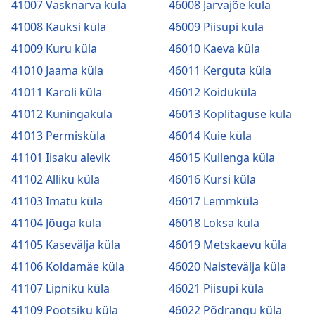
41007 Vasknarva küla
46008 Järvajõe küla
41008 Kauksi küla
46009 Piisupi küla
41009 Kuru küla
46010 Kaeva küla
41010 Jaama küla
46011 Kerguta küla
41011 Karoli küla
46012 Koiduküla
41012 Kuningaküla
46013 Koplitaguse küla
41013 Permisküla
46014 Kuie küla
41101 Iisaku alevik
46015 Kullenga küla
41102 Alliku küla
46016 Kursi küla
41103 Imatu küla
46017 Lemmküla
41104 Jõuga küla
46018 Loksa küla
41105 Kasevälja küla
46019 Metskaevu küla
41106 Koldamäe küla
46020 Naistevälja küla
41107 Lipniku küla
46021 Piisupi küla
41109 Pootsiku küla
46022 Põdrangu küla