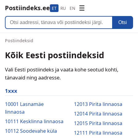
Postiindeks.ee
☰
ET
RU
EN
Otsi
Postiindeksid
Kõik Eesti postiindeksid
Vali Eesti postiindeks ja vaata kohe seotud kohti,
tänavaid ning aadresse.
1xxx
10001 Lasnamäe
12013 Pirita linnaosa
linnaosa
12014 Pirita linnaosa
10111 Kesklinna linnaosa
12015 Pirita linnaosa
10112 Soodevahe küla
12111 Pirita linnaosa