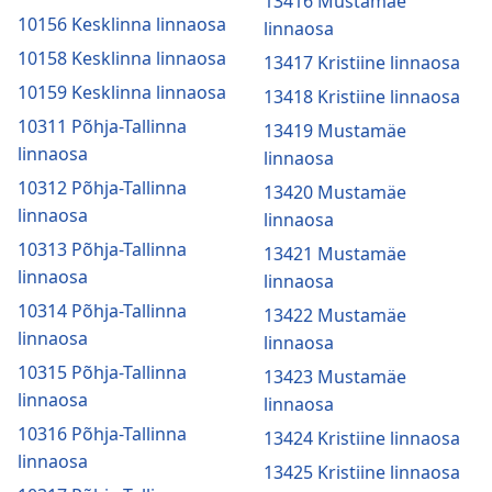
13416 Mustamäe
10156 Kesklinna linnaosa
linnaosa
10158 Kesklinna linnaosa
13417 Kristiine linnaosa
10159 Kesklinna linnaosa
13418 Kristiine linnaosa
10311 Põhja-Tallinna
13419 Mustamäe
linnaosa
linnaosa
10312 Põhja-Tallinna
13420 Mustamäe
linnaosa
linnaosa
10313 Põhja-Tallinna
13421 Mustamäe
linnaosa
linnaosa
10314 Põhja-Tallinna
13422 Mustamäe
linnaosa
linnaosa
10315 Põhja-Tallinna
13423 Mustamäe
linnaosa
linnaosa
10316 Põhja-Tallinna
13424 Kristiine linnaosa
linnaosa
13425 Kristiine linnaosa