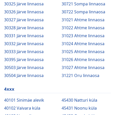
30325 Järve linnaosa
30721 Sompa linnaosa
30326 Järve linnaosa
30722 Sompa linnaosa
30327 Järve linnaosa
31021 Ahtme linnaosa
30328 Järve linnaosa
31022 Ahtme linnaosa
30331 Järve linnaosa
31023 Ahtme linnaosa
30332 Järve linnaosa
31024 Ahtme linnaosa
30333 Järve linnaosa
31025 Ahtme linnaosa
30395 Järve linnaosa
31026 Ahtme linnaosa
30503 Järve linnaosa
31027 Ahtme linnaosa
30504 Järve linnaosa
31221 Oru linnaosa
4xxx
40101 Sinimäe alevik
45430 Natturi küla
40102 Vaivara küla
45431 Noonu küla