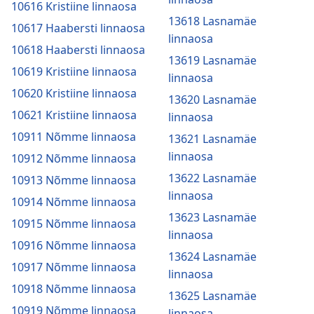
10616 Kristiine linnaosa
13618 Lasnamäe
10617 Haabersti linnaosa
linnaosa
10618 Haabersti linnaosa
13619 Lasnamäe
10619 Kristiine linnaosa
linnaosa
10620 Kristiine linnaosa
13620 Lasnamäe
10621 Kristiine linnaosa
linnaosa
10911 Nõmme linnaosa
13621 Lasnamäe
linnaosa
10912 Nõmme linnaosa
13622 Lasnamäe
10913 Nõmme linnaosa
linnaosa
10914 Nõmme linnaosa
13623 Lasnamäe
10915 Nõmme linnaosa
linnaosa
10916 Nõmme linnaosa
13624 Lasnamäe
10917 Nõmme linnaosa
linnaosa
10918 Nõmme linnaosa
13625 Lasnamäe
10919 Nõmme linnaosa
linnaosa