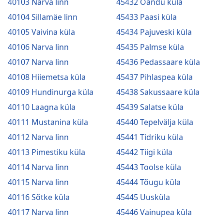
40103 Narva linn
45432 Oandu küla
40104 Sillamäe linn
45433 Paasi küla
40105 Vaivina küla
45434 Pajuveski küla
40106 Narva linn
45435 Palmse küla
40107 Narva linn
45436 Pedassaare küla
40108 Hiiemetsa küla
45437 Pihlaspea küla
40109 Hundinurga küla
45438 Sakussaare küla
40110 Laagna küla
45439 Salatse küla
40111 Mustanina küla
45440 Tepelvälja küla
40112 Narva linn
45441 Tidriku küla
40113 Pimestiku küla
45442 Tiigi küla
40114 Narva linn
45443 Toolse küla
40115 Narva linn
45444 Tõugu küla
40116 Sõtke küla
45445 Uusküla
40117 Narva linn
45446 Vainupea küla