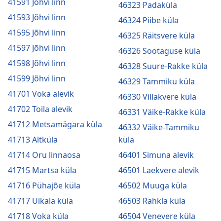
41591 Jõhvi linn
46323 Padaküla
41593 Jõhvi linn
46324 Piibe küla
41595 Jõhvi linn
46325 Räitsvere küla
41597 Jõhvi linn
46326 Sootaguse küla
41598 Jõhvi linn
46328 Suure-Rakke küla
41599 Jõhvi linn
46329 Tammiku küla
41701 Voka alevik
46330 Villakvere küla
41702 Toila alevik
46331 Väike-Rakke küla
41712 Metsamägara küla
46332 Väike-Tammiku
41713 Altküla
küla
41714 Oru linnaosa
46401 Simuna alevik
41715 Martsa küla
46501 Laekvere alevik
41716 Pühajõe küla
46502 Muuga küla
41717 Uikala küla
46503 Rahkla küla
41718 Voka küla
46504 Venevere küla