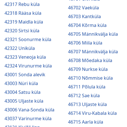
42317 Rebu küla
46702 Vaeküla
42318 Rääsa küla
46703 Kantküla
42319 Maidla küla
46704 Kõrma küla
42320 Sirtsi küla
46705 Männikvälja küla
42321 Soonurme küla
46706 Miila küla
42322 Uniküla
46707 Männikvälja küla
42323 Veneoja küla
46708 Mõedaka küla
42324 Virunurme küla
46709 Nurkse küla
43001 Sonda alevik
46710 Nõmmise küla
43003 Nüri küla
46711 Põlula küla
43004 Satsu küla
46712 Sae küla
43005 Uljaste küla
46713 Uljaste küla
43006 Vana-Sonda küla
46714 Viru-Kabala küla
43037 Varinurme küla
46715 Aarla küla