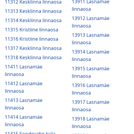
13911 Lasnamäe
11312 Kesklinna linnaosa
linnaosa
11313 Kesklinna linnaosa
13912 Lasnamäe
11314 Kesklinna linnaosa
linnaosa
11315 Kristiine linnaosa
13913 Lasnamäe
11316 Kristiine linnaosa
linnaosa
11317 Kesklinna linnaosa
13914 Lasnamäe
11318 Kesklinna linnaosa
linnaosa
11411 Lasnamäe
13915 Lasnamäe
linnaosa
linnaosa
11412 Lasnamäe
13916 Lasnamäe
linnaosa
linnaosa
11413 Lasnamäe
13917 Lasnamäe
linnaosa
linnaosa
11414 Lasnamäe
13918 Lasnamäe
linnaosa
linnaosa
11415 Soodevahe küla