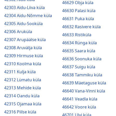
46629 Obja küla
42303 Aidu-Liiva küla
46630 Palasi küla
42304 Aidu-Nõmme küla
46631 Puka küla
42305 Aidu-Sooküla
46632 Rasivere küla
42306 Aruküla
46633 Ristiküla
42307 Arupäälse küla
46634 Rünga küla
42308 Aruvälja küla
46635 Saara küla
42309 Hirmuse küla
46636 Soonuka küla
42310 Koolma küla
46637 Suigu küla
42311 Kulja küla
46638 Tammiku küla
42312 Lümatu küla
46639 Mäetaguse küla
42313 Mehide küla
46640 Vana-Vinni küla
42314 Oandu küla
46641 Veadla küla
42315 Ojamaa küla
46642 Voore küla
42316 Piilse küla
46701 Ulvi küla