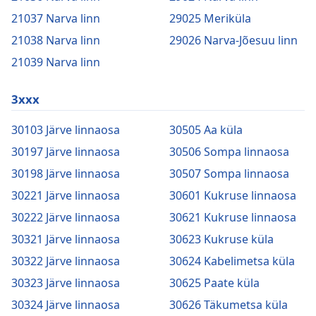
21037 Narva linn
29025 Meriküla
21038 Narva linn
29026 Narva-Jõesuu linn
21039 Narva linn
3xxx
30103 Järve linnaosa
30505 Aa küla
30197 Järve linnaosa
30506 Sompa linnaosa
30198 Järve linnaosa
30507 Sompa linnaosa
30221 Järve linnaosa
30601 Kukruse linnaosa
30222 Järve linnaosa
30621 Kukruse linnaosa
30321 Järve linnaosa
30623 Kukruse küla
30322 Järve linnaosa
30624 Kabelimetsa küla
30323 Järve linnaosa
30625 Paate küla
30324 Järve linnaosa
30626 Täkumetsa küla