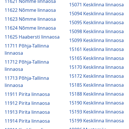
11621 Nõmme linnaosa
15071 Kesklinna linnaosa
11622 Nõmme linnaosa
15094 Kesklinna linnaosa
11623 Nõmme linnaosa
15095 Kesklinna linnaosa
11624 Nõmme linnaosa
15098 Kesklinna linnaosa
11625 Haabersti linnaosa
15099 Kesklinna linnaosa
11711 Põhja-Tallinna
15161 Kesklinna linnaosa
linnaosa
15165 Kesklinna linnaosa
11712 Põhja-Tallinna
15170 Kesklinna linnaosa
linnaosa
15172 Kesklinna linnaosa
11713 Põhja-Tallinna
15185 Kesklinna linnaosa
linnaosa
15188 Kesklinna linnaosa
11911 Pirita linnaosa
15190 Kesklinna linnaosa
11912 Pirita linnaosa
15193 Kesklinna linnaosa
11913 Pirita linnaosa
15199 Kesklinna linnaosa
11914 Pirita linnaosa