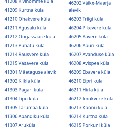
41208 Kivinõmme küla
46202 Väike-Maarja
41209 Kurtna küla
alevik
41210 Ohakvere küla
46203 Triigi küla
41211 Agusalu küla
46204 Pikevere küla
41212 Ongassaare küla
46205 Aavere küla
41213 Puhatu küla
46206 Aburi küla
41214 Rausvere küla
46207 Avanduse küla
41215 Vasavere küla
46208 Avispea küla
41301 Mäetaguse alevik
46209 Ebavere küla
41302 Kiikla küla
46210 Eipri küla
41303 Pagari küla
46211 Hirla küla
41304 Lipu küla
46212 Imukvere küla
41305 Tarumaa küla
46213 Koonu küla
41306 Apandiku küla
46214 Kurtna küla
41307 Aruküla
46215 Porkuni küla