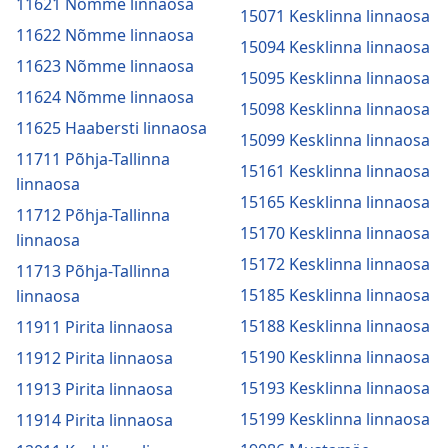
11621 Nõmme linnaosa
15071 Kesklinna linnaosa
11622 Nõmme linnaosa
15094 Kesklinna linnaosa
11623 Nõmme linnaosa
15095 Kesklinna linnaosa
11624 Nõmme linnaosa
15098 Kesklinna linnaosa
11625 Haabersti linnaosa
15099 Kesklinna linnaosa
11711 Põhja-Tallinna
15161 Kesklinna linnaosa
linnaosa
15165 Kesklinna linnaosa
11712 Põhja-Tallinna
15170 Kesklinna linnaosa
linnaosa
15172 Kesklinna linnaosa
11713 Põhja-Tallinna
15185 Kesklinna linnaosa
linnaosa
15188 Kesklinna linnaosa
11911 Pirita linnaosa
15190 Kesklinna linnaosa
11912 Pirita linnaosa
15193 Kesklinna linnaosa
11913 Pirita linnaosa
15199 Kesklinna linnaosa
11914 Pirita linnaosa