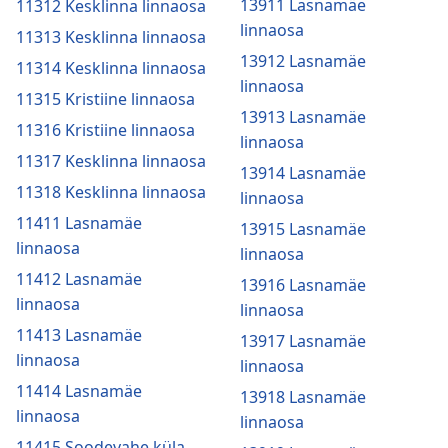
13911 Lasnamäe
11312 Kesklinna linnaosa
linnaosa
11313 Kesklinna linnaosa
13912 Lasnamäe
11314 Kesklinna linnaosa
linnaosa
11315 Kristiine linnaosa
13913 Lasnamäe
11316 Kristiine linnaosa
linnaosa
11317 Kesklinna linnaosa
13914 Lasnamäe
11318 Kesklinna linnaosa
linnaosa
11411 Lasnamäe
13915 Lasnamäe
linnaosa
linnaosa
11412 Lasnamäe
13916 Lasnamäe
linnaosa
linnaosa
11413 Lasnamäe
13917 Lasnamäe
linnaosa
linnaosa
11414 Lasnamäe
13918 Lasnamäe
linnaosa
linnaosa
11415 Soodevahe küla