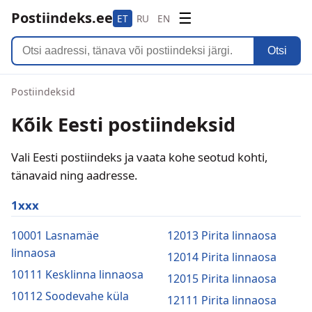
Postiindeks.ee
☰
ET
RU
EN
Otsi
Postiindeksid
Kõik Eesti postiindeksid
Vali Eesti postiindeks ja vaata kohe seotud kohti,
tänavaid ning aadresse.
1xxx
10001 Lasnamäe
12013 Pirita linnaosa
linnaosa
12014 Pirita linnaosa
10111 Kesklinna linnaosa
12015 Pirita linnaosa
10112 Soodevahe küla
12111 Pirita linnaosa