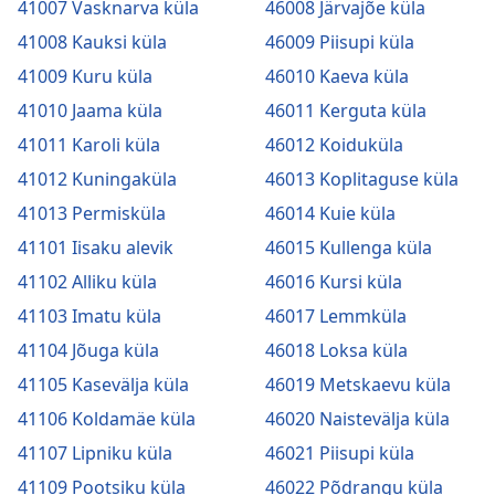
41007 Vasknarva küla
46008 Järvajõe küla
41008 Kauksi küla
46009 Piisupi küla
41009 Kuru küla
46010 Kaeva küla
41010 Jaama küla
46011 Kerguta küla
41011 Karoli küla
46012 Koiduküla
41012 Kuningaküla
46013 Koplitaguse küla
41013 Permisküla
46014 Kuie küla
41101 Iisaku alevik
46015 Kullenga küla
41102 Alliku küla
46016 Kursi küla
41103 Imatu küla
46017 Lemmküla
41104 Jõuga küla
46018 Loksa küla
41105 Kasevälja küla
46019 Metskaevu küla
41106 Koldamäe küla
46020 Naistevälja küla
41107 Lipniku küla
46021 Piisupi küla
41109 Pootsiku küla
46022 Põdrangu küla