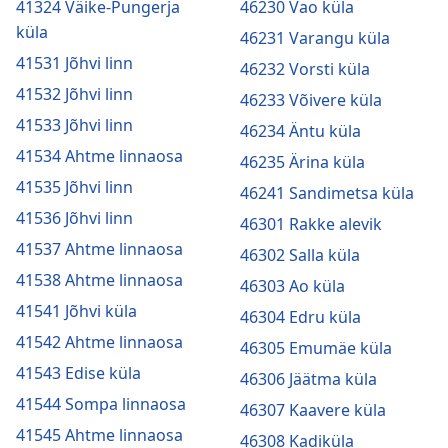
41324 Väike-Pungerja
46230 Vao küla
küla
46231 Varangu küla
41531 Jõhvi linn
46232 Vorsti küla
41532 Jõhvi linn
46233 Võivere küla
41533 Jõhvi linn
46234 Äntu küla
41534 Ahtme linnaosa
46235 Ärina küla
41535 Jõhvi linn
46241 Sandimetsa küla
41536 Jõhvi linn
46301 Rakke alevik
41537 Ahtme linnaosa
46302 Salla küla
41538 Ahtme linnaosa
46303 Ao küla
41541 Jõhvi küla
46304 Edru küla
41542 Ahtme linnaosa
46305 Emumäe küla
41543 Edise küla
46306 Jäätma küla
41544 Sompa linnaosa
46307 Kaavere küla
41545 Ahtme linnaosa
46308 Kadiküla