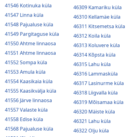
41546 Kotinuka küla
46309 Kamariku küla
41547 Linna küla
46310 Kellamäe küla
41548 Pajualuse küla
46311 Kitsemetsa küla
41549 Pargitaguse küla
46312 Koila küla
41550 Ahtme linnaosa
46313 Koluvere küla
41551 Ahtme linnaosa
46314 Kõpsta küla
41552 Sompa küla
46315 Lahu küla
41553 Amula küla
46316 Lammasküla
41554 Kaasikaia küla
46317 Lasinurme küla
41555 Kaasikvälja küla
46318 Liigvalla küla
41556 Järve linnaosa
46319 Mõisamaa küla
41557 Valaste küla
46320 Mäiste küla
41558 Edise küla
46321 Lahu küla
41568 Pajualuse küla
46322 Olju küla