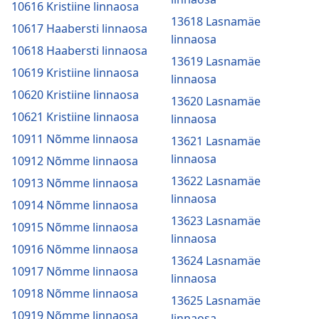
10616 Kristiine linnaosa
13618 Lasnamäe
10617 Haabersti linnaosa
linnaosa
10618 Haabersti linnaosa
13619 Lasnamäe
10619 Kristiine linnaosa
linnaosa
10620 Kristiine linnaosa
13620 Lasnamäe
10621 Kristiine linnaosa
linnaosa
10911 Nõmme linnaosa
13621 Lasnamäe
linnaosa
10912 Nõmme linnaosa
13622 Lasnamäe
10913 Nõmme linnaosa
linnaosa
10914 Nõmme linnaosa
13623 Lasnamäe
10915 Nõmme linnaosa
linnaosa
10916 Nõmme linnaosa
13624 Lasnamäe
10917 Nõmme linnaosa
linnaosa
10918 Nõmme linnaosa
13625 Lasnamäe
10919 Nõmme linnaosa
linnaosa