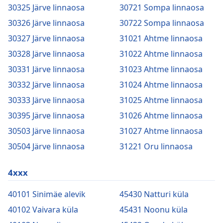
30325 Järve linnaosa
30721 Sompa linnaosa
30326 Järve linnaosa
30722 Sompa linnaosa
30327 Järve linnaosa
31021 Ahtme linnaosa
30328 Järve linnaosa
31022 Ahtme linnaosa
30331 Järve linnaosa
31023 Ahtme linnaosa
30332 Järve linnaosa
31024 Ahtme linnaosa
30333 Järve linnaosa
31025 Ahtme linnaosa
30395 Järve linnaosa
31026 Ahtme linnaosa
30503 Järve linnaosa
31027 Ahtme linnaosa
30504 Järve linnaosa
31221 Oru linnaosa
4xxx
40101 Sinimäe alevik
45430 Natturi küla
40102 Vaivara küla
45431 Noonu küla