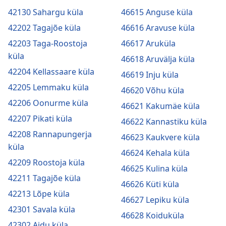
42130 Sahargu küla
46615 Anguse küla
42202 Tagajõe küla
46616 Aravuse küla
42203 Taga-Roostoja
46617 Aruküla
küla
46618 Aruvälja küla
42204 Kellassaare küla
46619 Inju küla
42205 Lemmaku küla
46620 Võhu küla
42206 Oonurme küla
46621 Kakumäe küla
42207 Pikati küla
46622 Kannastiku küla
42208 Rannapungerja
46623 Kaukvere küla
küla
46624 Kehala küla
42209 Roostoja küla
46625 Kulina küla
42211 Tagajõe küla
46626 Küti küla
42213 Lõpe küla
46627 Lepiku küla
42301 Savala küla
46628 Koiduküla
42302 Aidu küla