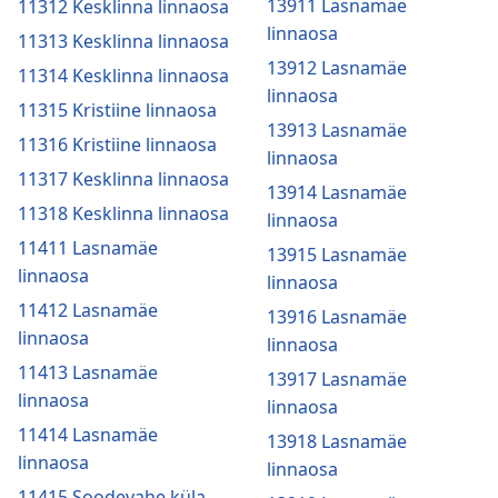
13911 Lasnamäe
11312 Kesklinna linnaosa
linnaosa
11313 Kesklinna linnaosa
13912 Lasnamäe
11314 Kesklinna linnaosa
linnaosa
11315 Kristiine linnaosa
13913 Lasnamäe
11316 Kristiine linnaosa
linnaosa
11317 Kesklinna linnaosa
13914 Lasnamäe
11318 Kesklinna linnaosa
linnaosa
11411 Lasnamäe
13915 Lasnamäe
linnaosa
linnaosa
11412 Lasnamäe
13916 Lasnamäe
linnaosa
linnaosa
11413 Lasnamäe
13917 Lasnamäe
linnaosa
linnaosa
11414 Lasnamäe
13918 Lasnamäe
linnaosa
linnaosa
11415 Soodevahe küla