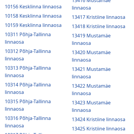
13416 Mustamäe
10156 Kesklinna linnaosa
linnaosa
10158 Kesklinna linnaosa
13417 Kristiine linnaosa
10159 Kesklinna linnaosa
13418 Kristiine linnaosa
10311 Põhja-Tallinna
13419 Mustamäe
linnaosa
linnaosa
10312 Põhja-Tallinna
13420 Mustamäe
linnaosa
linnaosa
10313 Põhja-Tallinna
13421 Mustamäe
linnaosa
linnaosa
10314 Põhja-Tallinna
13422 Mustamäe
linnaosa
linnaosa
10315 Põhja-Tallinna
13423 Mustamäe
linnaosa
linnaosa
10316 Põhja-Tallinna
13424 Kristiine linnaosa
linnaosa
13425 Kristiine linnaosa