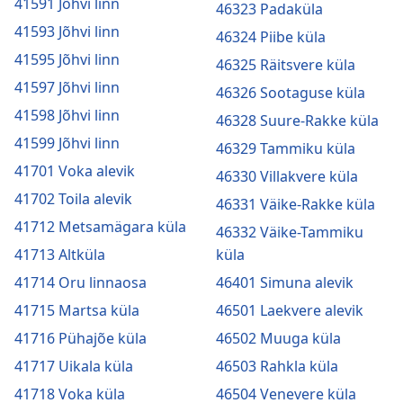
41591 Jõhvi linn
46323 Padaküla
41593 Jõhvi linn
46324 Piibe küla
41595 Jõhvi linn
46325 Räitsvere küla
41597 Jõhvi linn
46326 Sootaguse küla
41598 Jõhvi linn
46328 Suure-Rakke küla
41599 Jõhvi linn
46329 Tammiku küla
41701 Voka alevik
46330 Villakvere küla
41702 Toila alevik
46331 Väike-Rakke küla
41712 Metsamägara küla
46332 Väike-Tammiku
41713 Altküla
küla
41714 Oru linnaosa
46401 Simuna alevik
41715 Martsa küla
46501 Laekvere alevik
41716 Pühajõe küla
46502 Muuga küla
41717 Uikala küla
46503 Rahkla küla
41718 Voka küla
46504 Venevere küla