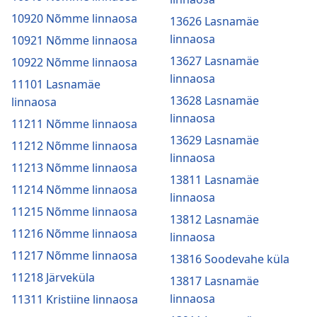
10920 Nõmme linnaosa
13626 Lasnamäe
linnaosa
10921 Nõmme linnaosa
13627 Lasnamäe
10922 Nõmme linnaosa
linnaosa
11101 Lasnamäe
13628 Lasnamäe
linnaosa
linnaosa
11211 Nõmme linnaosa
13629 Lasnamäe
11212 Nõmme linnaosa
linnaosa
11213 Nõmme linnaosa
13811 Lasnamäe
11214 Nõmme linnaosa
linnaosa
11215 Nõmme linnaosa
13812 Lasnamäe
11216 Nõmme linnaosa
linnaosa
11217 Nõmme linnaosa
13816 Soodevahe küla
11218 Järveküla
13817 Lasnamäe
linnaosa
11311 Kristiine linnaosa