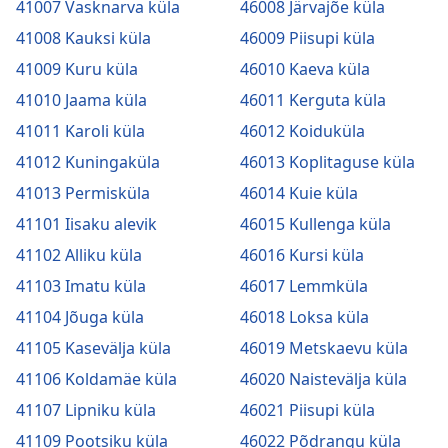
41007 Vasknarva küla
46008 Järvajõe küla
41008 Kauksi küla
46009 Piisupi küla
41009 Kuru küla
46010 Kaeva küla
41010 Jaama küla
46011 Kerguta küla
41011 Karoli küla
46012 Koiduküla
41012 Kuningaküla
46013 Koplitaguse küla
41013 Permisküla
46014 Kuie küla
41101 Iisaku alevik
46015 Kullenga küla
41102 Alliku küla
46016 Kursi küla
41103 Imatu küla
46017 Lemmküla
41104 Jõuga küla
46018 Loksa küla
41105 Kasevälja küla
46019 Metskaevu küla
41106 Koldamäe küla
46020 Naistevälja küla
41107 Lipniku küla
46021 Piisupi küla
41109 Pootsiku küla
46022 Põdrangu küla