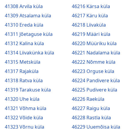
41308 Arvila küla
46216 Kärsa küla
41309 Atsalama küla
46217 Käru küla
41310 Ereda küla
46218 Liivaküla
41311 Jõetaguse küla
46219 Määri küla
41312 Kalina küla
46220 Müüriku küla
41314 Liivakünka küla
46221 Nadalama küla
41315 Metsküla
46222 Nõmme küla
41317 Rajaküla
46223 Orguse küla
41318 Ratva küla
46224 Pandivere küla
41319 Tarakuse küla
46225 Pudivere küla
41320 Uhe küla
46226 Raeküla
41321 Võhma küla
46227 Raigu küla
41322 Võide küla
46228 Rastla küla
41323 Võrnu küla
46229 Uuemõisa küla