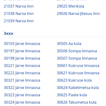
21037 Narva linn
29025 Meriküla
21038 Narva linn
29026 Narva-Jõesuu linn
21039 Narva linn
3xxx
30103 Järve linnaosa
30505 Aa küla
30197 Järve linnaosa
30506 Sompa linnaosa
30198 Järve linnaosa
30507 Sompa linnaosa
30221 Järve linnaosa
30601 Kukruse linnaosa
30222 Järve linnaosa
30621 Kukruse linnaosa
30321 Järve linnaosa
30623 Kukruse küla
30322 Järve linnaosa
30624 Kabelimetsa küla
30323 Järve linnaosa
30625 Paate küla
30324 Järve linnaosa
30626 Täkumetsa küla