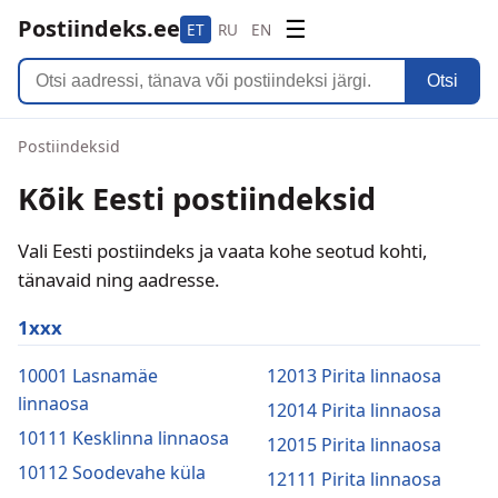
Postiindeks.ee
☰
ET
RU
EN
Otsi
Postiindeksid
Kõik Eesti postiindeksid
Vali Eesti postiindeks ja vaata kohe seotud kohti,
tänavaid ning aadresse.
1xxx
10001 Lasnamäe
12013 Pirita linnaosa
linnaosa
12014 Pirita linnaosa
10111 Kesklinna linnaosa
12015 Pirita linnaosa
10112 Soodevahe küla
12111 Pirita linnaosa