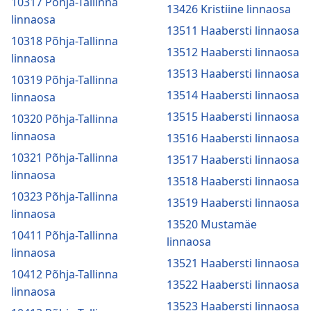
10317 Põhja-Tallinna
13426 Kristiine linnaosa
linnaosa
13511 Haabersti linnaosa
10318 Põhja-Tallinna
13512 Haabersti linnaosa
linnaosa
13513 Haabersti linnaosa
10319 Põhja-Tallinna
13514 Haabersti linnaosa
linnaosa
13515 Haabersti linnaosa
10320 Põhja-Tallinna
linnaosa
13516 Haabersti linnaosa
10321 Põhja-Tallinna
13517 Haabersti linnaosa
linnaosa
13518 Haabersti linnaosa
10323 Põhja-Tallinna
13519 Haabersti linnaosa
linnaosa
13520 Mustamäe
10411 Põhja-Tallinna
linnaosa
linnaosa
13521 Haabersti linnaosa
10412 Põhja-Tallinna
13522 Haabersti linnaosa
linnaosa
13523 Haabersti linnaosa