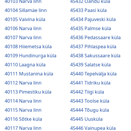
40103 Narva linn
45432 Oandu küla
40104 Sillamäe linn
45433 Paasi küla
40105 Vaivina küla
45434 Pajuveski küla
40106 Narva linn
45435 Palmse küla
40107 Narva linn
45436 Pedassaare küla
40108 Hiiemetsa küla
45437 Pihlaspea küla
40109 Hundinurga küla
45438 Sakussaare küla
40110 Laagna küla
45439 Salatse küla
40111 Mustanina küla
45440 Tepelvälja küla
40112 Narva linn
45441 Tidriku küla
40113 Pimestiku küla
45442 Tiigi küla
40114 Narva linn
45443 Toolse küla
40115 Narva linn
45444 Tõugu küla
40116 Sõtke küla
45445 Uusküla
40117 Narva linn
45446 Vainupea küla