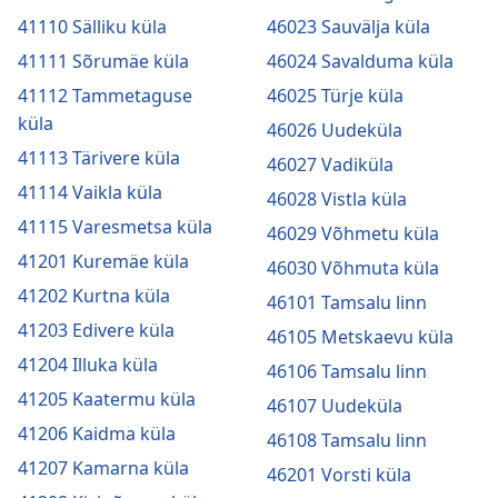
41110 Sälliku küla
46023 Sauvälja küla
41111 Sõrumäe küla
46024 Savalduma küla
41112 Tammetaguse
46025 Türje küla
küla
46026 Uudeküla
41113 Tärivere küla
46027 Vadiküla
41114 Vaikla küla
46028 Vistla küla
41115 Varesmetsa küla
46029 Võhmetu küla
41201 Kuremäe küla
46030 Võhmuta küla
41202 Kurtna küla
46101 Tamsalu linn
41203 Edivere küla
46105 Metskaevu küla
41204 Illuka küla
46106 Tamsalu linn
41205 Kaatermu küla
46107 Uudeküla
41206 Kaidma küla
46108 Tamsalu linn
41207 Kamarna küla
46201 Vorsti küla