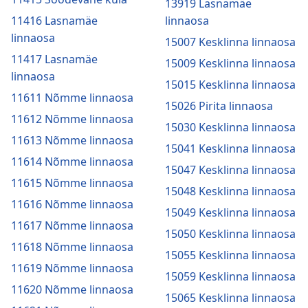
13919 Lasnamäe
11416 Lasnamäe
linnaosa
linnaosa
15007 Kesklinna linnaosa
11417 Lasnamäe
15009 Kesklinna linnaosa
linnaosa
15015 Kesklinna linnaosa
11611 Nõmme linnaosa
15026 Pirita linnaosa
11612 Nõmme linnaosa
15030 Kesklinna linnaosa
11613 Nõmme linnaosa
15041 Kesklinna linnaosa
11614 Nõmme linnaosa
15047 Kesklinna linnaosa
11615 Nõmme linnaosa
15048 Kesklinna linnaosa
11616 Nõmme linnaosa
15049 Kesklinna linnaosa
11617 Nõmme linnaosa
15050 Kesklinna linnaosa
11618 Nõmme linnaosa
15055 Kesklinna linnaosa
11619 Nõmme linnaosa
15059 Kesklinna linnaosa
11620 Nõmme linnaosa
15065 Kesklinna linnaosa