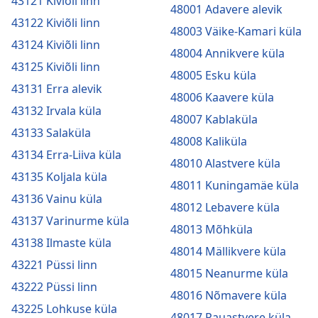
43121 Kiviõli linn
48001 Adavere alevik
43122 Kiviõli linn
48003 Väike-Kamari küla
43124 Kiviõli linn
48004 Annikvere küla
43125 Kiviõli linn
48005 Esku küla
43131 Erra alevik
48006 Kaavere küla
43132 Irvala küla
48007 Kablaküla
43133 Salaküla
48008 Kaliküla
43134 Erra-Liiva küla
48010 Alastvere küla
43135 Koljala küla
48011 Kuningamäe küla
43136 Vainu küla
48012 Lebavere küla
43137 Varinurme küla
48013 Mõhküla
43138 Ilmaste küla
48014 Mällikvere küla
43221 Püssi linn
48015 Neanurme küla
43222 Püssi linn
48016 Nõmavere küla
43225 Lohkuse küla
48017 Pauastvere küla