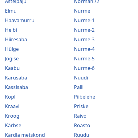
Astelpaju
Normani/2
Elmu
Nurme
Haavamurru
Nurme-1
Helbi
Nurme-2
Hiiresaba
Nurme-3
Hülge
Nurme-4
Jõgise
Nurme-5
Kaabu
Nurme-6
Karusaba
Nuudi
Kassisaba
Palli
Kopli
Piibelehe
Kraavi
Priske
Kroogi
Raivo
Kärbse
Roasto
Kärdla metskond
Ruudu