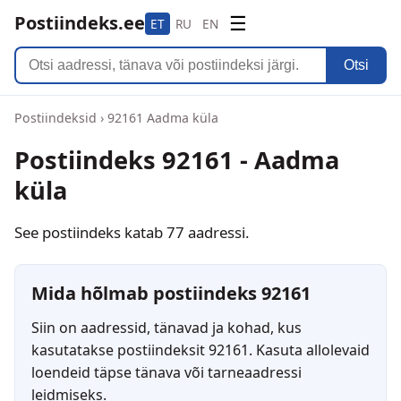
Postiindeks.ee
☰
ET
RU
EN
Otsi
Postiindeksid
›
92161 Aadma küla
Postiindeks 92161 - Aadma
küla
See postiindeks katab 77 aadressi.
Mida hõlmab postiindeks 92161
Siin on aadressid, tänavad ja kohad, kus
kasutatakse postiindeksit 92161. Kasuta allolevaid
loendeid täpse tänava või tarneaadressi
leidmiseks.