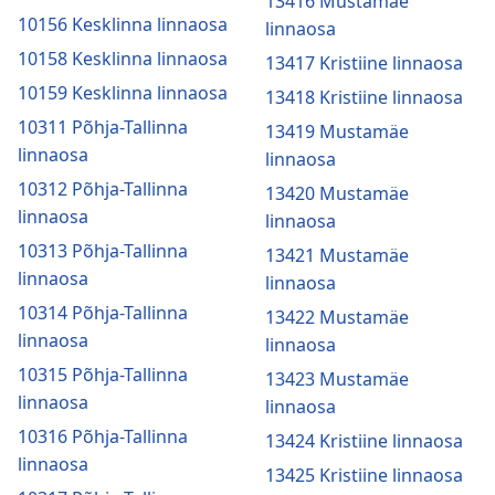
13416 Mustamäe
10156 Kesklinna linnaosa
linnaosa
10158 Kesklinna linnaosa
13417 Kristiine linnaosa
10159 Kesklinna linnaosa
13418 Kristiine linnaosa
10311 Põhja-Tallinna
13419 Mustamäe
linnaosa
linnaosa
10312 Põhja-Tallinna
13420 Mustamäe
linnaosa
linnaosa
10313 Põhja-Tallinna
13421 Mustamäe
linnaosa
linnaosa
10314 Põhja-Tallinna
13422 Mustamäe
linnaosa
linnaosa
10315 Põhja-Tallinna
13423 Mustamäe
linnaosa
linnaosa
10316 Põhja-Tallinna
13424 Kristiine linnaosa
linnaosa
13425 Kristiine linnaosa