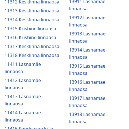
13911 Lasnamäe
11312 Kesklinna linnaosa
linnaosa
11313 Kesklinna linnaosa
13912 Lasnamäe
11314 Kesklinna linnaosa
linnaosa
11315 Kristiine linnaosa
13913 Lasnamäe
11316 Kristiine linnaosa
linnaosa
11317 Kesklinna linnaosa
13914 Lasnamäe
11318 Kesklinna linnaosa
linnaosa
11411 Lasnamäe
13915 Lasnamäe
linnaosa
linnaosa
11412 Lasnamäe
13916 Lasnamäe
linnaosa
linnaosa
11413 Lasnamäe
13917 Lasnamäe
linnaosa
linnaosa
11414 Lasnamäe
13918 Lasnamäe
linnaosa
linnaosa
11415 Soodevahe küla