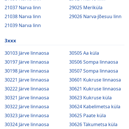
21037 Narva linn
29025 Meriküla
21038 Narva linn
29026 Narva-Jõesuu linn
21039 Narva linn
3xxx
30103 Järve linnaosa
30505 Aa küla
30197 Järve linnaosa
30506 Sompa linnaosa
30198 Järve linnaosa
30507 Sompa linnaosa
30221 Järve linnaosa
30601 Kukruse linnaosa
30222 Järve linnaosa
30621 Kukruse linnaosa
30321 Järve linnaosa
30623 Kukruse küla
30322 Järve linnaosa
30624 Kabelimetsa küla
30323 Järve linnaosa
30625 Paate küla
30324 Järve linnaosa
30626 Täkumetsa küla