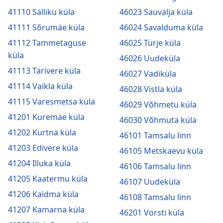
41110 Sälliku küla
46023 Sauvälja küla
41111 Sõrumäe küla
46024 Savalduma küla
41112 Tammetaguse
46025 Türje küla
küla
46026 Uudeküla
41113 Tärivere küla
46027 Vadiküla
41114 Vaikla küla
46028 Vistla küla
41115 Varesmetsa küla
46029 Võhmetu küla
41201 Kuremäe küla
46030 Võhmuta küla
41202 Kurtna küla
46101 Tamsalu linn
41203 Edivere küla
46105 Metskaevu küla
41204 Illuka küla
46106 Tamsalu linn
41205 Kaatermu küla
46107 Uudeküla
41206 Kaidma küla
46108 Tamsalu linn
41207 Kamarna küla
46201 Vorsti küla