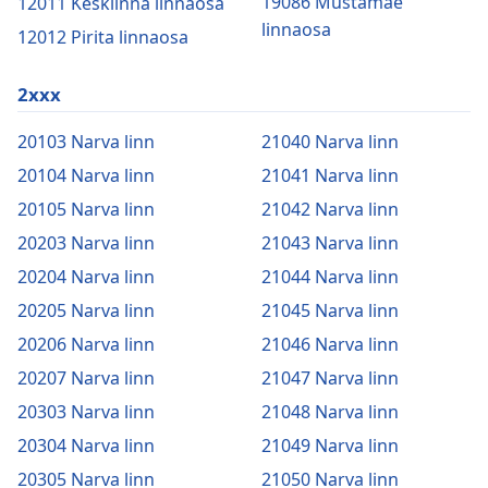
19086 Mustamäe
12011 Kesklinna linnaosa
linnaosa
12012 Pirita linnaosa
2xxx
20103 Narva linn
21040 Narva linn
20104 Narva linn
21041 Narva linn
20105 Narva linn
21042 Narva linn
20203 Narva linn
21043 Narva linn
20204 Narva linn
21044 Narva linn
20205 Narva linn
21045 Narva linn
20206 Narva linn
21046 Narva linn
20207 Narva linn
21047 Narva linn
20303 Narva linn
21048 Narva linn
20304 Narva linn
21049 Narva linn
20305 Narva linn
21050 Narva linn