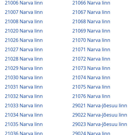
21006 Narva linn
21066 Narva linn
21007 Narva linn
21067 Narva linn
21008 Narva linn
21068 Narva linn
21020 Narva linn
21069 Narva linn
21026 Narva linn
21070 Narva linn
21027 Narva linn
21071 Narva linn
21028 Narva linn
21072 Narva linn
21029 Narva linn
21073 Narva linn
21030 Narva linn
21074 Narva linn
21031 Narva linn
21075 Narva linn
21032 Narva linn
21076 Narva linn
21033 Narva linn
29021 Narva-Jõesuu linn
21034 Narva linn
29022 Narva-Jõesuu linn
21035 Narva linn
29023 Narva-Jõesuu linn
21036 Narva linn
29024 Narva linn