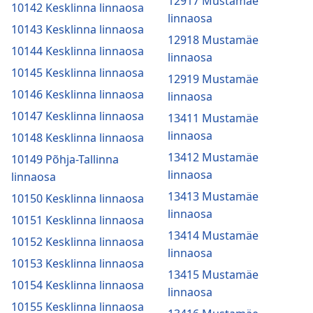
12917 Mustamäe
10142 Kesklinna linnaosa
linnaosa
10143 Kesklinna linnaosa
12918 Mustamäe
10144 Kesklinna linnaosa
linnaosa
10145 Kesklinna linnaosa
12919 Mustamäe
10146 Kesklinna linnaosa
linnaosa
10147 Kesklinna linnaosa
13411 Mustamäe
linnaosa
10148 Kesklinna linnaosa
13412 Mustamäe
10149 Põhja-Tallinna
linnaosa
linnaosa
13413 Mustamäe
10150 Kesklinna linnaosa
linnaosa
10151 Kesklinna linnaosa
13414 Mustamäe
10152 Kesklinna linnaosa
linnaosa
10153 Kesklinna linnaosa
13415 Mustamäe
10154 Kesklinna linnaosa
linnaosa
10155 Kesklinna linnaosa