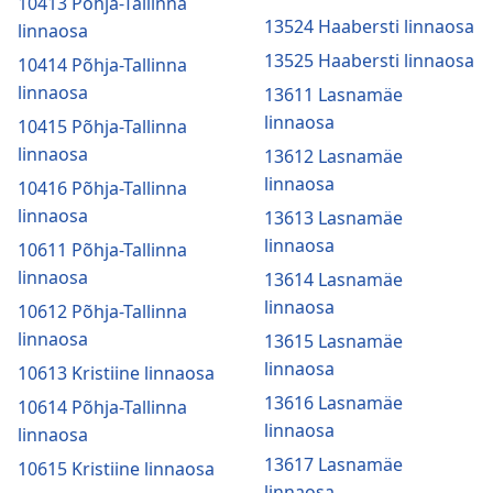
10413 Põhja-Tallinna
13524 Haabersti linnaosa
linnaosa
13525 Haabersti linnaosa
10414 Põhja-Tallinna
linnaosa
13611 Lasnamäe
linnaosa
10415 Põhja-Tallinna
linnaosa
13612 Lasnamäe
linnaosa
10416 Põhja-Tallinna
linnaosa
13613 Lasnamäe
linnaosa
10611 Põhja-Tallinna
linnaosa
13614 Lasnamäe
linnaosa
10612 Põhja-Tallinna
linnaosa
13615 Lasnamäe
linnaosa
10613 Kristiine linnaosa
13616 Lasnamäe
10614 Põhja-Tallinna
linnaosa
linnaosa
13617 Lasnamäe
10615 Kristiine linnaosa
linnaosa