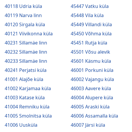
40118 Udria küla
45447 Vatku küla
40119 Narva linn
45448 Vila küla
40120 Sirgala küla
45449 Villandi küla
40121 Viivikonna küla
45450 Võhma küla
40231 Sillamäe linn
45451 Rutja küla
40232 Sillamäe linn
45501 Võsu alevik
40233 Sillamäe linn
45601 Käsmu küla
40241 Perjatsi küla
46001 Porkuni küla
41001 Alajõe küla
46002 Vajangu küla
41002 Karjamaa küla
46003 Aavere küla
41003 Katase küla
46004 Alupere küla
41004 Remniku küla
46005 Araski küla
41005 Smolnitsa küla
46006 Assamalla küla
41006 Uusküla
46007 Järsi küla