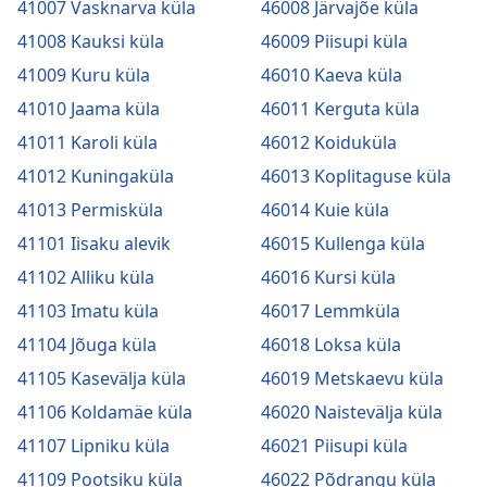
41007 Vasknarva küla
46008 Järvajõe küla
41008 Kauksi küla
46009 Piisupi küla
41009 Kuru küla
46010 Kaeva küla
41010 Jaama küla
46011 Kerguta küla
41011 Karoli küla
46012 Koiduküla
41012 Kuningaküla
46013 Koplitaguse küla
41013 Permisküla
46014 Kuie küla
41101 Iisaku alevik
46015 Kullenga küla
41102 Alliku küla
46016 Kursi küla
41103 Imatu küla
46017 Lemmküla
41104 Jõuga küla
46018 Loksa küla
41105 Kasevälja küla
46019 Metskaevu küla
41106 Koldamäe küla
46020 Naistevälja küla
41107 Lipniku küla
46021 Piisupi küla
41109 Pootsiku küla
46022 Põdrangu küla