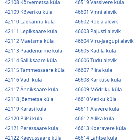
42108 Kõrvemetsa küla
46519 Vassivere küla
42109 Kõveriku küla
46601 Vinni alevik
42110 Laekannu küla
46602 Roela alevik
42111 Lepiksaare küla
46603 Pajusti alevik
42112 Maetsma küla
46604 Viru-Jaagupi alevik
42113 Paadenurme küla
46605 Kadila küla
42114 Sälliksaare küla
46606 Tudu alevik
42115 Tammessaare küla
46607 Piira küla
42116 Vadi küla
46608 Karkuse küla
42117 Änniksaare küla
46609 Mõdriku küla
42118 Jõemetsa küla
46610 Vetiku küla
42119 Kärasi küla
46611 Alavere küla
42120 Piilsi küla
46612 Allika küla
42121 Peressaare küla
46613 Koeravere küla
42122 Kaevussaare küla
46614 Lähtse küla