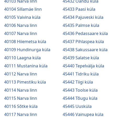
40103 Narva linn
45432 Oandu küla
40104 Sillamäe linn
45433 Paasi küla
40105 Vaivina küla
45434 Pajuveski küla
40106 Narva linn
45435 Palmse küla
40107 Narva linn
45436 Pedassaare küla
40108 Hiiemetsa küla
45437 Pihlaspea küla
40109 Hundinurga küla
45438 Sakussaare küla
40110 Laagna küla
45439 Salatse küla
40111 Mustanina küla
45440 Tepelvälja küla
40112 Narva linn
45441 Tidriku küla
40113 Pimestiku küla
45442 Tiigi küla
40114 Narva linn
45443 Toolse küla
40115 Narva linn
45444 Tõugu küla
40116 Sõtke küla
45445 Uusküla
40117 Narva linn
45446 Vainupea küla