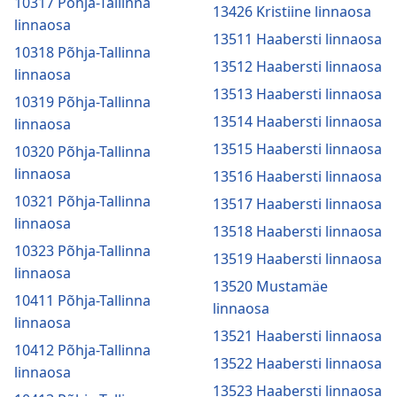
10317 Põhja-Tallinna
13426 Kristiine linnaosa
linnaosa
13511 Haabersti linnaosa
10318 Põhja-Tallinna
13512 Haabersti linnaosa
linnaosa
13513 Haabersti linnaosa
10319 Põhja-Tallinna
13514 Haabersti linnaosa
linnaosa
13515 Haabersti linnaosa
10320 Põhja-Tallinna
linnaosa
13516 Haabersti linnaosa
10321 Põhja-Tallinna
13517 Haabersti linnaosa
linnaosa
13518 Haabersti linnaosa
10323 Põhja-Tallinna
13519 Haabersti linnaosa
linnaosa
13520 Mustamäe
10411 Põhja-Tallinna
linnaosa
linnaosa
13521 Haabersti linnaosa
10412 Põhja-Tallinna
13522 Haabersti linnaosa
linnaosa
13523 Haabersti linnaosa