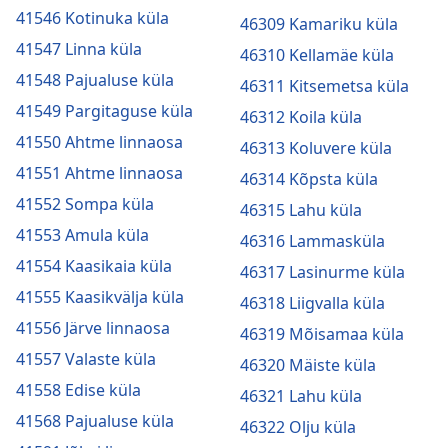
41546 Kotinuka küla
46309 Kamariku küla
41547 Linna küla
46310 Kellamäe küla
41548 Pajualuse küla
46311 Kitsemetsa küla
41549 Pargitaguse küla
46312 Koila küla
41550 Ahtme linnaosa
46313 Koluvere küla
41551 Ahtme linnaosa
46314 Kõpsta küla
41552 Sompa küla
46315 Lahu küla
41553 Amula küla
46316 Lammasküla
41554 Kaasikaia küla
46317 Lasinurme küla
41555 Kaasikvälja küla
46318 Liigvalla küla
41556 Järve linnaosa
46319 Mõisamaa küla
41557 Valaste küla
46320 Mäiste küla
41558 Edise küla
46321 Lahu küla
41568 Pajualuse küla
46322 Olju küla