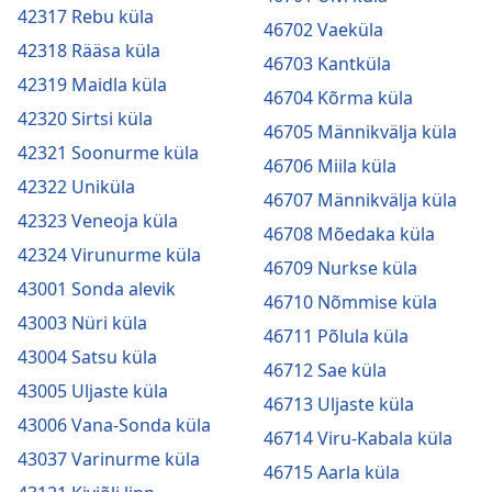
42317 Rebu küla
46702 Vaeküla
42318 Rääsa küla
46703 Kantküla
42319 Maidla küla
46704 Kõrma küla
42320 Sirtsi küla
46705 Männikvälja küla
42321 Soonurme küla
46706 Miila küla
42322 Uniküla
46707 Männikvälja küla
42323 Veneoja küla
46708 Mõedaka küla
42324 Virunurme küla
46709 Nurkse küla
43001 Sonda alevik
46710 Nõmmise küla
43003 Nüri küla
46711 Põlula küla
43004 Satsu küla
46712 Sae küla
43005 Uljaste küla
46713 Uljaste küla
43006 Vana-Sonda küla
46714 Viru-Kabala küla
43037 Varinurme küla
46715 Aarla küla