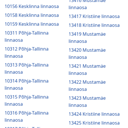
13416 Mustamäe
10156 Kesklinna linnaosa
linnaosa
10158 Kesklinna linnaosa
13417 Kristiine linnaosa
10159 Kesklinna linnaosa
13418 Kristiine linnaosa
10311 Põhja-Tallinna
13419 Mustamäe
linnaosa
linnaosa
10312 Põhja-Tallinna
13420 Mustamäe
linnaosa
linnaosa
10313 Põhja-Tallinna
13421 Mustamäe
linnaosa
linnaosa
10314 Põhja-Tallinna
13422 Mustamäe
linnaosa
linnaosa
10315 Põhja-Tallinna
13423 Mustamäe
linnaosa
linnaosa
10316 Põhja-Tallinna
13424 Kristiine linnaosa
linnaosa
13425 Kristiine linnaosa