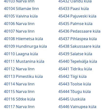
40103 Narva linn
45432 Oandu küla
40104 Sillamäe linn
45433 Paasi küla
40105 Vaivina küla
45434 Pajuveski küla
40106 Narva linn
45435 Palmse küla
40107 Narva linn
45436 Pedassaare küla
40108 Hiiemetsa küla
45437 Pihlaspea küla
40109 Hundinurga küla
45438 Sakussaare küla
40110 Laagna küla
45439 Salatse küla
40111 Mustanina küla
45440 Tepelvälja küla
40112 Narva linn
45441 Tidriku küla
40113 Pimestiku küla
45442 Tiigi küla
40114 Narva linn
45443 Toolse küla
40115 Narva linn
45444 Tõugu küla
40116 Sõtke küla
45445 Uusküla
40117 Narva linn
45446 Vainupea küla