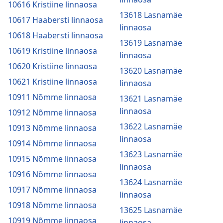
10616 Kristiine linnaosa
13618 Lasnamäe
10617 Haabersti linnaosa
linnaosa
10618 Haabersti linnaosa
13619 Lasnamäe
10619 Kristiine linnaosa
linnaosa
10620 Kristiine linnaosa
13620 Lasnamäe
10621 Kristiine linnaosa
linnaosa
10911 Nõmme linnaosa
13621 Lasnamäe
linnaosa
10912 Nõmme linnaosa
13622 Lasnamäe
10913 Nõmme linnaosa
linnaosa
10914 Nõmme linnaosa
13623 Lasnamäe
10915 Nõmme linnaosa
linnaosa
10916 Nõmme linnaosa
13624 Lasnamäe
10917 Nõmme linnaosa
linnaosa
10918 Nõmme linnaosa
13625 Lasnamäe
10919 Nõmme linnaosa
linnaosa