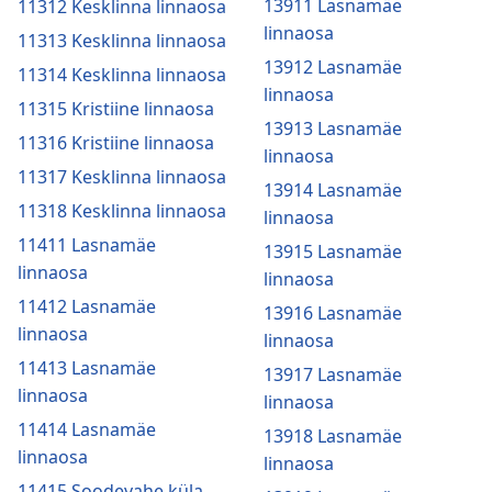
13911 Lasnamäe
11312 Kesklinna linnaosa
linnaosa
11313 Kesklinna linnaosa
13912 Lasnamäe
11314 Kesklinna linnaosa
linnaosa
11315 Kristiine linnaosa
13913 Lasnamäe
11316 Kristiine linnaosa
linnaosa
11317 Kesklinna linnaosa
13914 Lasnamäe
11318 Kesklinna linnaosa
linnaosa
11411 Lasnamäe
13915 Lasnamäe
linnaosa
linnaosa
11412 Lasnamäe
13916 Lasnamäe
linnaosa
linnaosa
11413 Lasnamäe
13917 Lasnamäe
linnaosa
linnaosa
11414 Lasnamäe
13918 Lasnamäe
linnaosa
linnaosa
11415 Soodevahe küla