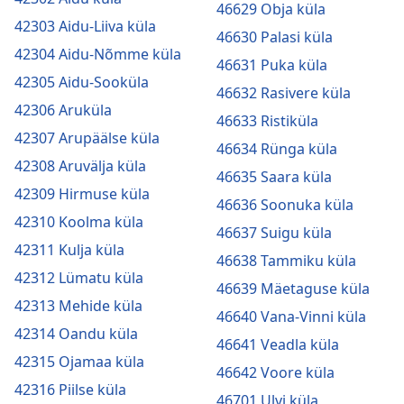
46629 Obja küla
42303 Aidu-Liiva küla
46630 Palasi küla
42304 Aidu-Nõmme küla
46631 Puka küla
42305 Aidu-Sooküla
46632 Rasivere küla
42306 Aruküla
46633 Ristiküla
42307 Arupäälse küla
46634 Rünga küla
42308 Aruvälja küla
46635 Saara küla
42309 Hirmuse küla
46636 Soonuka küla
42310 Koolma küla
46637 Suigu küla
42311 Kulja küla
46638 Tammiku küla
42312 Lümatu küla
46639 Mäetaguse küla
42313 Mehide küla
46640 Vana-Vinni küla
42314 Oandu küla
46641 Veadla küla
42315 Ojamaa küla
46642 Voore küla
42316 Piilse küla
46701 Ulvi küla