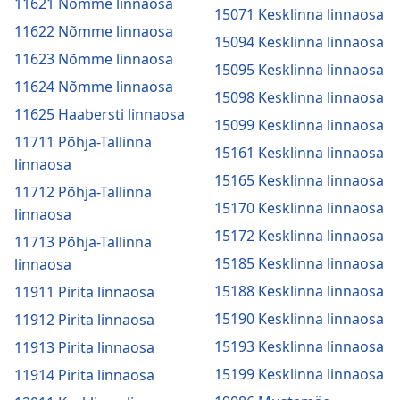
11621 Nõmme linnaosa
15071 Kesklinna linnaosa
11622 Nõmme linnaosa
15094 Kesklinna linnaosa
11623 Nõmme linnaosa
15095 Kesklinna linnaosa
11624 Nõmme linnaosa
15098 Kesklinna linnaosa
11625 Haabersti linnaosa
15099 Kesklinna linnaosa
11711 Põhja-Tallinna
15161 Kesklinna linnaosa
linnaosa
15165 Kesklinna linnaosa
11712 Põhja-Tallinna
15170 Kesklinna linnaosa
linnaosa
15172 Kesklinna linnaosa
11713 Põhja-Tallinna
15185 Kesklinna linnaosa
linnaosa
15188 Kesklinna linnaosa
11911 Pirita linnaosa
15190 Kesklinna linnaosa
11912 Pirita linnaosa
15193 Kesklinna linnaosa
11913 Pirita linnaosa
15199 Kesklinna linnaosa
11914 Pirita linnaosa