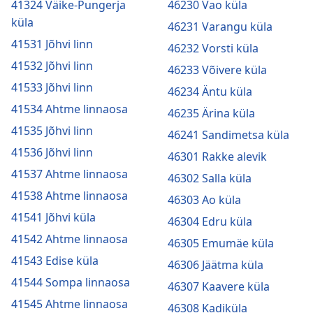
41324 Väike-Pungerja
46230 Vao küla
küla
46231 Varangu küla
41531 Jõhvi linn
46232 Vorsti küla
41532 Jõhvi linn
46233 Võivere küla
41533 Jõhvi linn
46234 Äntu küla
41534 Ahtme linnaosa
46235 Ärina küla
41535 Jõhvi linn
46241 Sandimetsa küla
41536 Jõhvi linn
46301 Rakke alevik
41537 Ahtme linnaosa
46302 Salla küla
41538 Ahtme linnaosa
46303 Ao küla
41541 Jõhvi küla
46304 Edru küla
41542 Ahtme linnaosa
46305 Emumäe küla
41543 Edise küla
46306 Jäätma küla
41544 Sompa linnaosa
46307 Kaavere küla
41545 Ahtme linnaosa
46308 Kadiküla