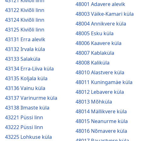
43121 Kiviõli linn
48001 Adavere alevik
43122 Kiviõli linn
48003 Väike-Kamari küla
43124 Kiviõli linn
48004 Annikvere küla
43125 Kiviõli linn
48005 Esku küla
43131 Erra alevik
48006 Kaavere küla
43132 Irvala küla
48007 Kablaküla
43133 Salaküla
48008 Kaliküla
43134 Erra-Liiva küla
48010 Alastvere küla
43135 Koljala küla
48011 Kuningamäe küla
43136 Vainu küla
48012 Lebavere küla
43137 Varinurme küla
48013 Mõhküla
43138 Ilmaste küla
48014 Mällikvere küla
43221 Püssi linn
48015 Neanurme küla
43222 Püssi linn
48016 Nõmavere küla
43225 Lohkuse küla
48017 Pauastvere küla