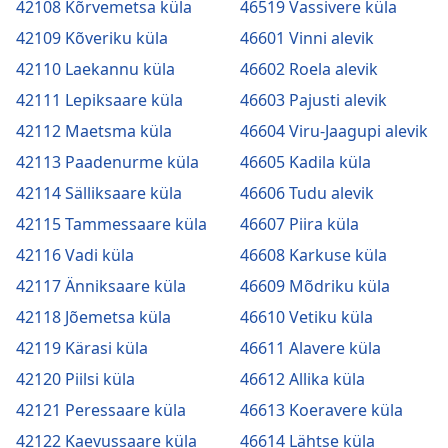
42108 Kõrvemetsa küla
46519 Vassivere küla
42109 Kõveriku küla
46601 Vinni alevik
42110 Laekannu küla
46602 Roela alevik
42111 Lepiksaare küla
46603 Pajusti alevik
42112 Maetsma küla
46604 Viru-Jaagupi alevik
42113 Paadenurme küla
46605 Kadila küla
42114 Sälliksaare küla
46606 Tudu alevik
42115 Tammessaare küla
46607 Piira küla
42116 Vadi küla
46608 Karkuse küla
42117 Änniksaare küla
46609 Mõdriku küla
42118 Jõemetsa küla
46610 Vetiku küla
42119 Kärasi küla
46611 Alavere küla
42120 Piilsi küla
46612 Allika küla
42121 Peressaare küla
46613 Koeravere küla
42122 Kaevussaare küla
46614 Lähtse küla