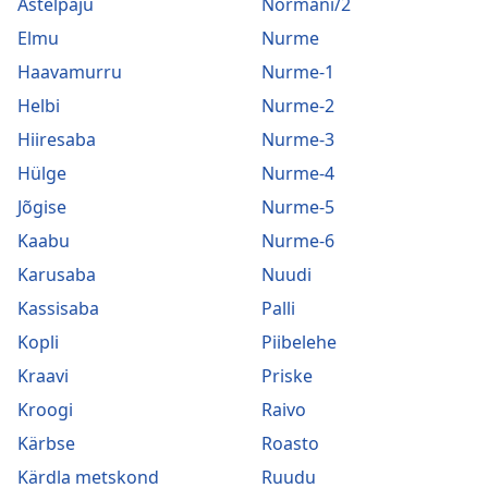
Astelpaju
Normani/2
Elmu
Nurme
Haavamurru
Nurme-1
Helbi
Nurme-2
Hiiresaba
Nurme-3
Hülge
Nurme-4
Jõgise
Nurme-5
Kaabu
Nurme-6
Karusaba
Nuudi
Kassisaba
Palli
Kopli
Piibelehe
Kraavi
Priske
Kroogi
Raivo
Kärbse
Roasto
Kärdla metskond
Ruudu