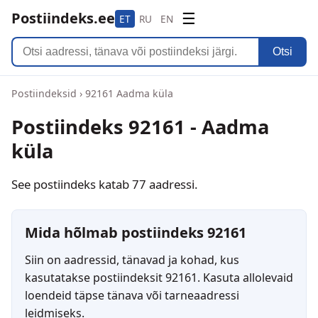
Postiindeks.ee
☰
ET
RU
EN
Otsi
Postiindeksid
›
92161 Aadma küla
Postiindeks 92161 - Aadma
küla
See postiindeks katab 77 aadressi.
Mida hõlmab postiindeks 92161
Siin on aadressid, tänavad ja kohad, kus
kasutatakse postiindeksit 92161. Kasuta allolevaid
loendeid täpse tänava või tarneaadressi
leidmiseks.