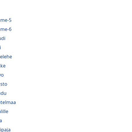
rme-5
rme-6
di
i
belehe
ske
vo
sto
udu
telmaa
lille
a
ipaja