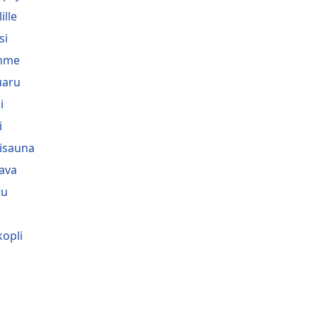
lille
si
mme
uaru
i
i
lisauna
ava
tu
opli