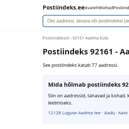
Postiindeks.ee
Avaleht
Kohad
Postiin
Postiindeksid
›
92161 Aadma küla
Postiindeks 92161 - 
See postiindeks katab 77 aadressi.
Mida hõlmab postiindeks 92
Siin on aadressid, tänavad ja kohad, 
leidmiseks.
12128 Luguse-Aadma tee
·
Aadu
·
Aani