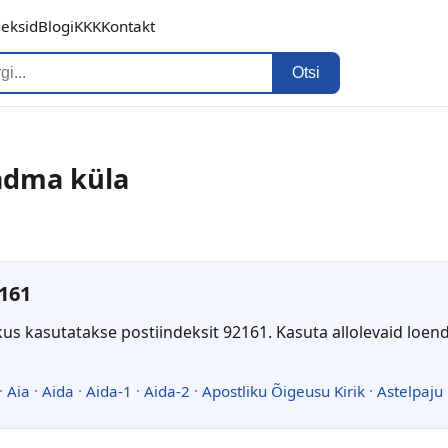
deksid
Blogi
KKK
Kontakt
Otsi
Aadma küla
161
kus kasutatakse postiindeksit 92161. Kasuta allolevaid loen
·
Aia
·
Aida
·
Aida-1
·
Aida-2
·
Apostliku Õigeusu Kirik
·
Astelpaju