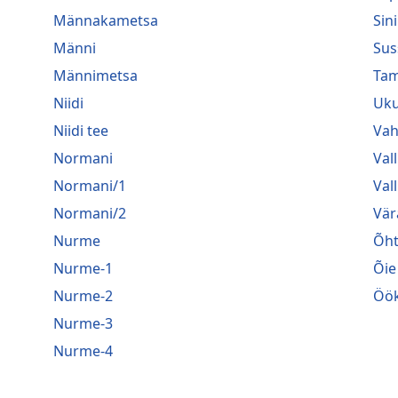
Männakametsa
Sini
Männi
Sus
Männimetsa
Ta
Niidi
Uk
Niidi tee
Vah
Normani
Vall
Normani/1
Val
Normani/2
Vär
Nurme
Õh
Nurme-1
Õie
Nurme-2
Öök
Nurme-3
Nurme-4