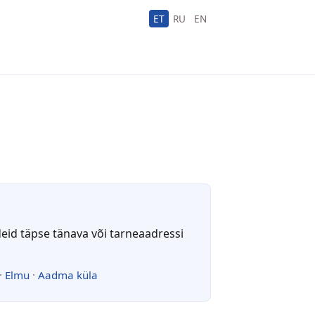
ET
RU
EN
deid täpse tänava või tarneaadressi
·
Elmu
·
Aadma küla