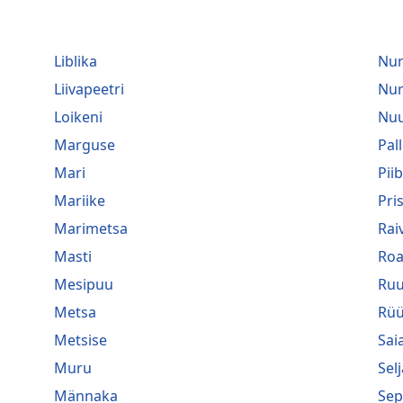
Liblika
Nu
Liivapeetri
Nu
Loikeni
Nuu
Marguse
Pall
Mari
Pii
Mariike
Pri
Marimetsa
Rai
Masti
Roa
Mesipuu
Ru
Metsa
Rüü
Metsise
Saia
Muru
Selj
Männaka
Sep