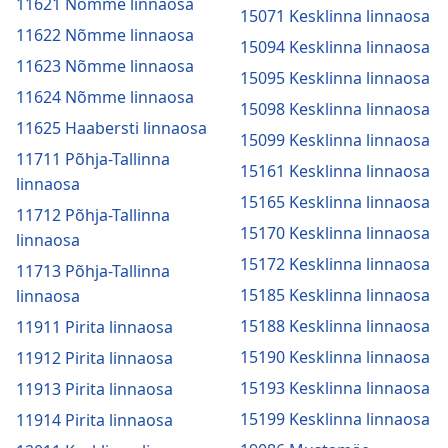
11621 Nõmme linnaosa
15071 Kesklinna linnaosa
11622 Nõmme linnaosa
15094 Kesklinna linnaosa
11623 Nõmme linnaosa
15095 Kesklinna linnaosa
11624 Nõmme linnaosa
15098 Kesklinna linnaosa
11625 Haabersti linnaosa
15099 Kesklinna linnaosa
11711 Põhja-Tallinna
15161 Kesklinna linnaosa
linnaosa
15165 Kesklinna linnaosa
11712 Põhja-Tallinna
15170 Kesklinna linnaosa
linnaosa
15172 Kesklinna linnaosa
11713 Põhja-Tallinna
15185 Kesklinna linnaosa
linnaosa
15188 Kesklinna linnaosa
11911 Pirita linnaosa
15190 Kesklinna linnaosa
11912 Pirita linnaosa
15193 Kesklinna linnaosa
11913 Pirita linnaosa
15199 Kesklinna linnaosa
11914 Pirita linnaosa