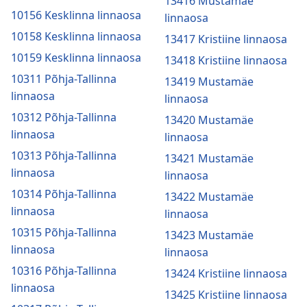
13416 Mustamäe
10156 Kesklinna linnaosa
linnaosa
10158 Kesklinna linnaosa
13417 Kristiine linnaosa
10159 Kesklinna linnaosa
13418 Kristiine linnaosa
10311 Põhja-Tallinna
13419 Mustamäe
linnaosa
linnaosa
10312 Põhja-Tallinna
13420 Mustamäe
linnaosa
linnaosa
10313 Põhja-Tallinna
13421 Mustamäe
linnaosa
linnaosa
10314 Põhja-Tallinna
13422 Mustamäe
linnaosa
linnaosa
10315 Põhja-Tallinna
13423 Mustamäe
linnaosa
linnaosa
10316 Põhja-Tallinna
13424 Kristiine linnaosa
linnaosa
13425 Kristiine linnaosa