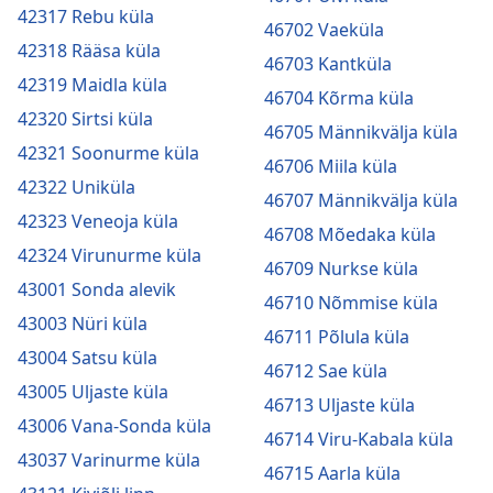
42317 Rebu küla
46702 Vaeküla
42318 Rääsa küla
46703 Kantküla
42319 Maidla küla
46704 Kõrma küla
42320 Sirtsi küla
46705 Männikvälja küla
42321 Soonurme küla
46706 Miila küla
42322 Uniküla
46707 Männikvälja küla
42323 Veneoja küla
46708 Mõedaka küla
42324 Virunurme küla
46709 Nurkse küla
43001 Sonda alevik
46710 Nõmmise küla
43003 Nüri küla
46711 Põlula küla
43004 Satsu küla
46712 Sae küla
43005 Uljaste küla
46713 Uljaste küla
43006 Vana-Sonda küla
46714 Viru-Kabala küla
43037 Varinurme küla
46715 Aarla küla