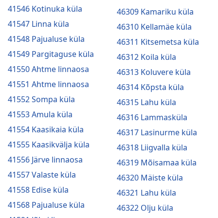
41546 Kotinuka küla
46309 Kamariku küla
41547 Linna küla
46310 Kellamäe küla
41548 Pajualuse küla
46311 Kitsemetsa küla
41549 Pargitaguse küla
46312 Koila küla
41550 Ahtme linnaosa
46313 Koluvere küla
41551 Ahtme linnaosa
46314 Kõpsta küla
41552 Sompa küla
46315 Lahu küla
41553 Amula küla
46316 Lammasküla
41554 Kaasikaia küla
46317 Lasinurme küla
41555 Kaasikvälja küla
46318 Liigvalla küla
41556 Järve linnaosa
46319 Mõisamaa küla
41557 Valaste küla
46320 Mäiste küla
41558 Edise küla
46321 Lahu küla
41568 Pajualuse küla
46322 Olju küla