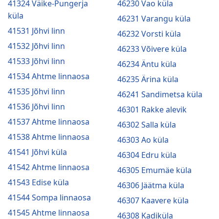
41324 Väike-Pungerja
46230 Vao küla
küla
46231 Varangu küla
41531 Jõhvi linn
46232 Vorsti küla
41532 Jõhvi linn
46233 Võivere küla
41533 Jõhvi linn
46234 Äntu küla
41534 Ahtme linnaosa
46235 Ärina küla
41535 Jõhvi linn
46241 Sandimetsa küla
41536 Jõhvi linn
46301 Rakke alevik
41537 Ahtme linnaosa
46302 Salla küla
41538 Ahtme linnaosa
46303 Ao küla
41541 Jõhvi küla
46304 Edru küla
41542 Ahtme linnaosa
46305 Emumäe küla
41543 Edise küla
46306 Jäätma küla
41544 Sompa linnaosa
46307 Kaavere küla
41545 Ahtme linnaosa
46308 Kadiküla