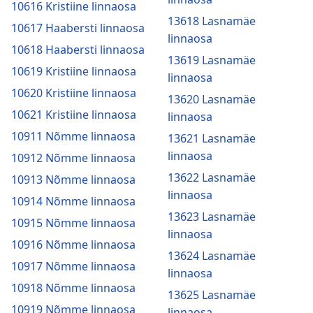
10616 Kristiine linnaosa
13618 Lasnamäe
10617 Haabersti linnaosa
linnaosa
10618 Haabersti linnaosa
13619 Lasnamäe
10619 Kristiine linnaosa
linnaosa
10620 Kristiine linnaosa
13620 Lasnamäe
10621 Kristiine linnaosa
linnaosa
10911 Nõmme linnaosa
13621 Lasnamäe
linnaosa
10912 Nõmme linnaosa
13622 Lasnamäe
10913 Nõmme linnaosa
linnaosa
10914 Nõmme linnaosa
13623 Lasnamäe
10915 Nõmme linnaosa
linnaosa
10916 Nõmme linnaosa
13624 Lasnamäe
10917 Nõmme linnaosa
linnaosa
10918 Nõmme linnaosa
13625 Lasnamäe
10919 Nõmme linnaosa
linnaosa