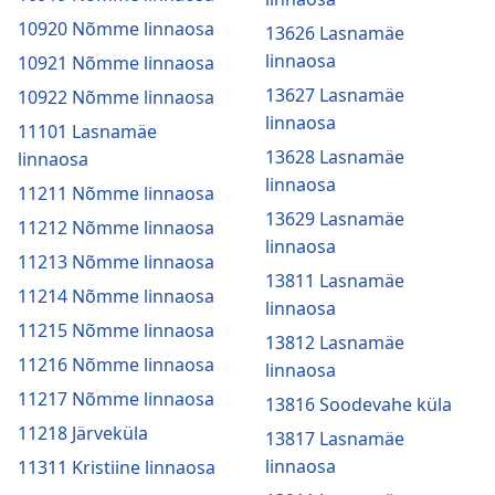
10920 Nõmme linnaosa
13626 Lasnamäe
linnaosa
10921 Nõmme linnaosa
13627 Lasnamäe
10922 Nõmme linnaosa
linnaosa
11101 Lasnamäe
13628 Lasnamäe
linnaosa
linnaosa
11211 Nõmme linnaosa
13629 Lasnamäe
11212 Nõmme linnaosa
linnaosa
11213 Nõmme linnaosa
13811 Lasnamäe
11214 Nõmme linnaosa
linnaosa
11215 Nõmme linnaosa
13812 Lasnamäe
11216 Nõmme linnaosa
linnaosa
11217 Nõmme linnaosa
13816 Soodevahe küla
11218 Järveküla
13817 Lasnamäe
linnaosa
11311 Kristiine linnaosa