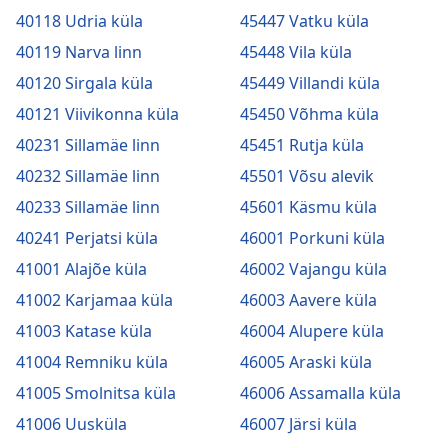
40118 Udria küla
45447 Vatku küla
40119 Narva linn
45448 Vila küla
40120 Sirgala küla
45449 Villandi küla
40121 Viivikonna küla
45450 Võhma küla
40231 Sillamäe linn
45451 Rutja küla
40232 Sillamäe linn
45501 Võsu alevik
40233 Sillamäe linn
45601 Käsmu küla
40241 Perjatsi küla
46001 Porkuni küla
41001 Alajõe küla
46002 Vajangu küla
41002 Karjamaa küla
46003 Aavere küla
41003 Katase küla
46004 Alupere küla
41004 Remniku küla
46005 Araski küla
41005 Smolnitsa küla
46006 Assamalla küla
41006 Uusküla
46007 Järsi küla