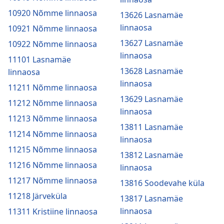
10920 Nõmme linnaosa
13626 Lasnamäe
linnaosa
10921 Nõmme linnaosa
13627 Lasnamäe
10922 Nõmme linnaosa
linnaosa
11101 Lasnamäe
13628 Lasnamäe
linnaosa
linnaosa
11211 Nõmme linnaosa
13629 Lasnamäe
11212 Nõmme linnaosa
linnaosa
11213 Nõmme linnaosa
13811 Lasnamäe
11214 Nõmme linnaosa
linnaosa
11215 Nõmme linnaosa
13812 Lasnamäe
11216 Nõmme linnaosa
linnaosa
11217 Nõmme linnaosa
13816 Soodevahe küla
11218 Järveküla
13817 Lasnamäe
linnaosa
11311 Kristiine linnaosa