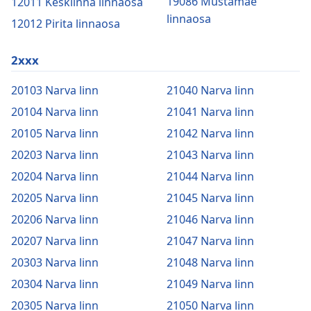
19086 Mustamäe
12011 Kesklinna linnaosa
linnaosa
12012 Pirita linnaosa
2xxx
20103 Narva linn
21040 Narva linn
20104 Narva linn
21041 Narva linn
20105 Narva linn
21042 Narva linn
20203 Narva linn
21043 Narva linn
20204 Narva linn
21044 Narva linn
20205 Narva linn
21045 Narva linn
20206 Narva linn
21046 Narva linn
20207 Narva linn
21047 Narva linn
20303 Narva linn
21048 Narva linn
20304 Narva linn
21049 Narva linn
20305 Narva linn
21050 Narva linn