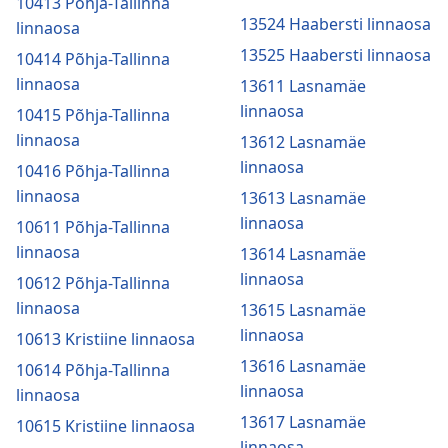
10413 Põhja-Tallinna
13524 Haabersti linnaosa
linnaosa
13525 Haabersti linnaosa
10414 Põhja-Tallinna
linnaosa
13611 Lasnamäe
linnaosa
10415 Põhja-Tallinna
linnaosa
13612 Lasnamäe
linnaosa
10416 Põhja-Tallinna
linnaosa
13613 Lasnamäe
linnaosa
10611 Põhja-Tallinna
linnaosa
13614 Lasnamäe
linnaosa
10612 Põhja-Tallinna
linnaosa
13615 Lasnamäe
linnaosa
10613 Kristiine linnaosa
13616 Lasnamäe
10614 Põhja-Tallinna
linnaosa
linnaosa
13617 Lasnamäe
10615 Kristiine linnaosa
linnaosa