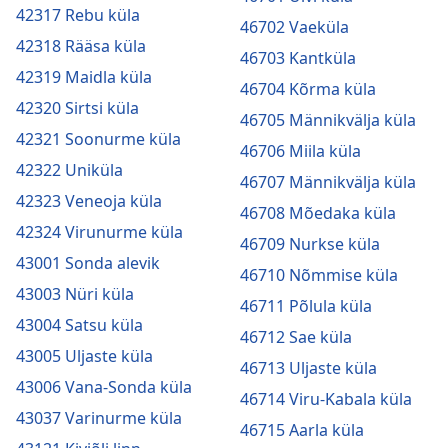
42317 Rebu küla
46702 Vaeküla
42318 Rääsa küla
46703 Kantküla
42319 Maidla küla
46704 Kõrma küla
42320 Sirtsi küla
46705 Männikvälja küla
42321 Soonurme küla
46706 Miila küla
42322 Uniküla
46707 Männikvälja küla
42323 Veneoja küla
46708 Mõedaka küla
42324 Virunurme küla
46709 Nurkse küla
43001 Sonda alevik
46710 Nõmmise küla
43003 Nüri küla
46711 Põlula küla
43004 Satsu küla
46712 Sae küla
43005 Uljaste küla
46713 Uljaste küla
43006 Vana-Sonda küla
46714 Viru-Kabala küla
43037 Varinurme küla
46715 Aarla küla