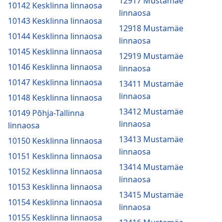
12917 Mustamäe
10142 Kesklinna linnaosa
linnaosa
10143 Kesklinna linnaosa
12918 Mustamäe
10144 Kesklinna linnaosa
linnaosa
10145 Kesklinna linnaosa
12919 Mustamäe
10146 Kesklinna linnaosa
linnaosa
10147 Kesklinna linnaosa
13411 Mustamäe
linnaosa
10148 Kesklinna linnaosa
13412 Mustamäe
10149 Põhja-Tallinna
linnaosa
linnaosa
13413 Mustamäe
10150 Kesklinna linnaosa
linnaosa
10151 Kesklinna linnaosa
13414 Mustamäe
10152 Kesklinna linnaosa
linnaosa
10153 Kesklinna linnaosa
13415 Mustamäe
10154 Kesklinna linnaosa
linnaosa
10155 Kesklinna linnaosa