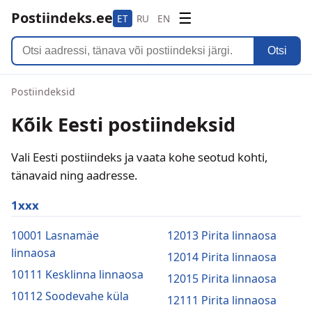
Postiindeks.ee
☰
ET
RU
EN
Otsi
Postiindeksid
Kõik Eesti postiindeksid
Vali Eesti postiindeks ja vaata kohe seotud kohti,
tänavaid ning aadresse.
1xxx
10001 Lasnamäe
12013 Pirita linnaosa
linnaosa
12014 Pirita linnaosa
10111 Kesklinna linnaosa
12015 Pirita linnaosa
10112 Soodevahe küla
12111 Pirita linnaosa