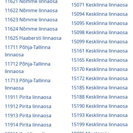
11621 Nõmme linnaosa
15071 Kesklinna linnaosa
11622 Nõmme linnaosa
15094 Kesklinna linnaosa
11623 Nõmme linnaosa
15095 Kesklinna linnaosa
11624 Nõmme linnaosa
15098 Kesklinna linnaosa
11625 Haabersti linnaosa
15099 Kesklinna linnaosa
11711 Põhja-Tallinna
15161 Kesklinna linnaosa
linnaosa
15165 Kesklinna linnaosa
11712 Põhja-Tallinna
15170 Kesklinna linnaosa
linnaosa
15172 Kesklinna linnaosa
11713 Põhja-Tallinna
15185 Kesklinna linnaosa
linnaosa
15188 Kesklinna linnaosa
11911 Pirita linnaosa
15190 Kesklinna linnaosa
11912 Pirita linnaosa
15193 Kesklinna linnaosa
11913 Pirita linnaosa
15199 Kesklinna linnaosa
11914 Pirita linnaosa