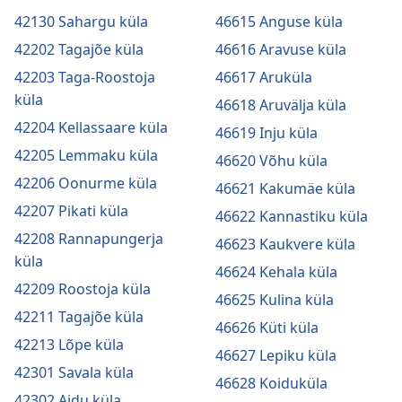
42130 Sahargu küla
46615 Anguse küla
42202 Tagajõe küla
46616 Aravuse küla
42203 Taga-Roostoja
46617 Aruküla
küla
46618 Aruvälja küla
42204 Kellassaare küla
46619 Inju küla
42205 Lemmaku küla
46620 Võhu küla
42206 Oonurme küla
46621 Kakumäe küla
42207 Pikati küla
46622 Kannastiku küla
42208 Rannapungerja
46623 Kaukvere küla
küla
46624 Kehala küla
42209 Roostoja küla
46625 Kulina küla
42211 Tagajõe küla
46626 Küti küla
42213 Lõpe küla
46627 Lepiku küla
42301 Savala küla
46628 Koiduküla
42302 Aidu küla