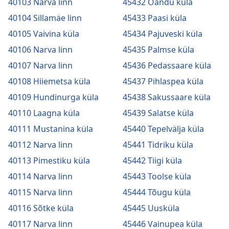
40103 Narva linn
45432 Oandu küla
40104 Sillamäe linn
45433 Paasi küla
40105 Vaivina küla
45434 Pajuveski küla
40106 Narva linn
45435 Palmse küla
40107 Narva linn
45436 Pedassaare küla
40108 Hiiemetsa küla
45437 Pihlaspea küla
40109 Hundinurga küla
45438 Sakussaare küla
40110 Laagna küla
45439 Salatse küla
40111 Mustanina küla
45440 Tepelvälja küla
40112 Narva linn
45441 Tidriku küla
40113 Pimestiku küla
45442 Tiigi küla
40114 Narva linn
45443 Toolse küla
40115 Narva linn
45444 Tõugu küla
40116 Sõtke küla
45445 Uusküla
40117 Narva linn
45446 Vainupea küla