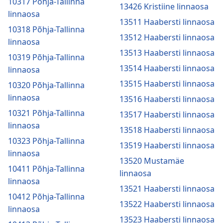
10317 Põhja-Tallinna
13426 Kristiine linnaosa
linnaosa
13511 Haabersti linnaosa
10318 Põhja-Tallinna
13512 Haabersti linnaosa
linnaosa
13513 Haabersti linnaosa
10319 Põhja-Tallinna
13514 Haabersti linnaosa
linnaosa
13515 Haabersti linnaosa
10320 Põhja-Tallinna
linnaosa
13516 Haabersti linnaosa
10321 Põhja-Tallinna
13517 Haabersti linnaosa
linnaosa
13518 Haabersti linnaosa
10323 Põhja-Tallinna
13519 Haabersti linnaosa
linnaosa
13520 Mustamäe
10411 Põhja-Tallinna
linnaosa
linnaosa
13521 Haabersti linnaosa
10412 Põhja-Tallinna
13522 Haabersti linnaosa
linnaosa
13523 Haabersti linnaosa