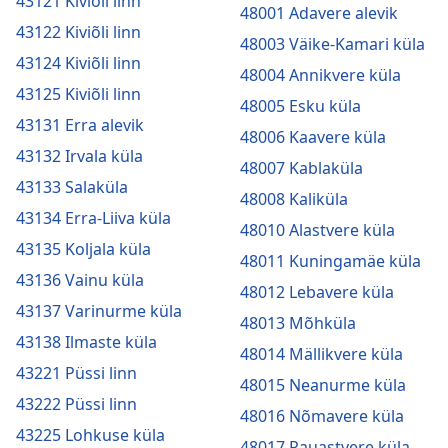
43121 Kiviõli linn
48001 Adavere alevik
43122 Kiviõli linn
48003 Väike-Kamari küla
43124 Kiviõli linn
48004 Annikvere küla
43125 Kiviõli linn
48005 Esku küla
43131 Erra alevik
48006 Kaavere küla
43132 Irvala küla
48007 Kablaküla
43133 Salaküla
48008 Kaliküla
43134 Erra-Liiva küla
48010 Alastvere küla
43135 Koljala küla
48011 Kuningamäe küla
43136 Vainu küla
48012 Lebavere küla
43137 Varinurme küla
48013 Mõhküla
43138 Ilmaste küla
48014 Mällikvere küla
43221 Püssi linn
48015 Neanurme küla
43222 Püssi linn
48016 Nõmavere küla
43225 Lohkuse küla
48017 Pauastvere küla