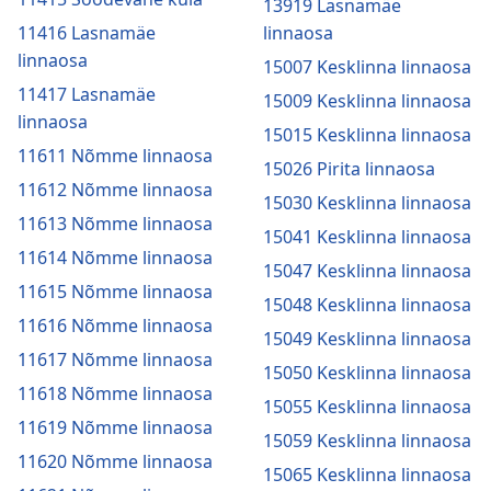
13919 Lasnamäe
11416 Lasnamäe
linnaosa
linnaosa
15007 Kesklinna linnaosa
11417 Lasnamäe
15009 Kesklinna linnaosa
linnaosa
15015 Kesklinna linnaosa
11611 Nõmme linnaosa
15026 Pirita linnaosa
11612 Nõmme linnaosa
15030 Kesklinna linnaosa
11613 Nõmme linnaosa
15041 Kesklinna linnaosa
11614 Nõmme linnaosa
15047 Kesklinna linnaosa
11615 Nõmme linnaosa
15048 Kesklinna linnaosa
11616 Nõmme linnaosa
15049 Kesklinna linnaosa
11617 Nõmme linnaosa
15050 Kesklinna linnaosa
11618 Nõmme linnaosa
15055 Kesklinna linnaosa
11619 Nõmme linnaosa
15059 Kesklinna linnaosa
11620 Nõmme linnaosa
15065 Kesklinna linnaosa