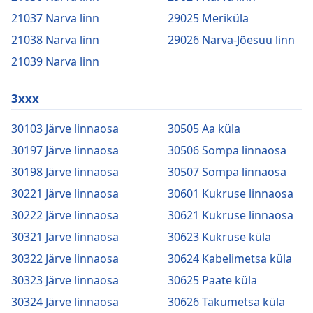
21037 Narva linn
29025 Meriküla
21038 Narva linn
29026 Narva-Jõesuu linn
21039 Narva linn
3xxx
30103 Järve linnaosa
30505 Aa küla
30197 Järve linnaosa
30506 Sompa linnaosa
30198 Järve linnaosa
30507 Sompa linnaosa
30221 Järve linnaosa
30601 Kukruse linnaosa
30222 Järve linnaosa
30621 Kukruse linnaosa
30321 Järve linnaosa
30623 Kukruse küla
30322 Järve linnaosa
30624 Kabelimetsa küla
30323 Järve linnaosa
30625 Paate küla
30324 Järve linnaosa
30626 Täkumetsa küla