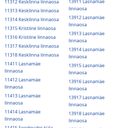
13911 Lasnamäe
11312 Kesklinna linnaosa
linnaosa
11313 Kesklinna linnaosa
13912 Lasnamäe
11314 Kesklinna linnaosa
linnaosa
11315 Kristiine linnaosa
13913 Lasnamäe
11316 Kristiine linnaosa
linnaosa
11317 Kesklinna linnaosa
13914 Lasnamäe
11318 Kesklinna linnaosa
linnaosa
11411 Lasnamäe
13915 Lasnamäe
linnaosa
linnaosa
11412 Lasnamäe
13916 Lasnamäe
linnaosa
linnaosa
11413 Lasnamäe
13917 Lasnamäe
linnaosa
linnaosa
11414 Lasnamäe
13918 Lasnamäe
linnaosa
linnaosa
11415 Soodevahe küla